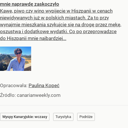
mnie naprawdę zaskoczyło
Kawę, piwo czy wino wypijecie w Hiszpanii w cenach
niewidywanych już w polskich miastach. Za to przy
wynajmie mieszkania szykujcie się na drogę przez mękę,
oszustwa i dodatkowe wydatki. Co po przeprowadzce
do Hiszpanii mnie najbardziej...
Opracowała:
Paulina Kopeć
Źródło:
canarianweekly.com
Wyspy Kanaryjskie: wczasy
Turystyka
Podróże