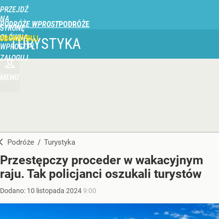
PRZEJDŹ
NA
PODRÓŻE WPROST
STRONĘ
GŁÓWNĄ
UBSKRYBUJ
TURYSTYKA
WPROST.PL
ZALOGUJ
MENU
Podróże
/
Turystyka
Przestępczy proceder w wakacyjnym
raju. Tak policjanci oszukali turystów
Dodano:
10
listopada
2024
9:00