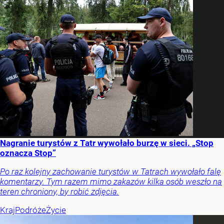
Nagranie turystów z Tatr wywołało burzę w sieci. „Stop
oznacza Stop”
Po raz kolejny zachowanie turystów w Tatrach wywołało falę
komentarzy. Tym razem mimo zakazów kilka osób weszło na
teren chroniony, by robić zdjęcia.
Kraj
Podróże
Życie