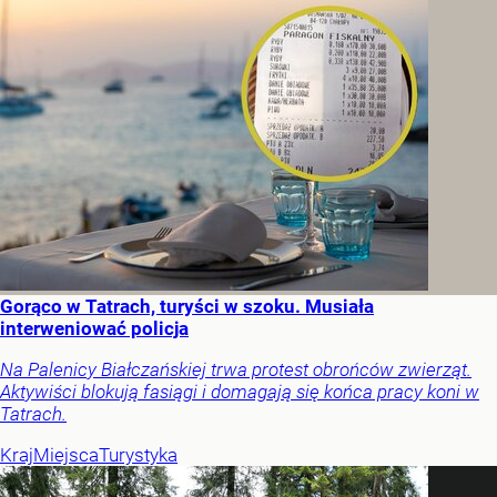
Gorąco w Tatrach, turyści w szoku. Musiała
interweniować policja
Na Palenicy Białczańskiej trwa protest obrońców zwierząt.
Aktywiści blokują fasiągi i domagają się końca pracy koni w
Tatrach.
Kraj
Miejsca
Turystyka