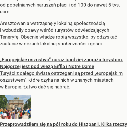
od popełnianych naruszeń płacili od 100 do nawet 5 tys.
euro.
Aresztowania wstrząsnęły lokalną społecznością
i wzbudziły obawy wśród turystów odwiedzających
Teneryfę. Obecnie władze robią wszystko, by odzyskać
zaufanie w oczach lokalnej społeczności i gości.
„Europejskie oszustwo” coraz bardziej zagraża turystom.
Najgorzej jest pod wieżą Eiffla i Notre Dame
Turyści z całego świata ostrzegani są przed „europejskim
oszustwem”, które czyha na nich w znanych miastach
w Europie. Łatwo dać się nabrać.
Przeprowadziłem się na pół roku do Hiszpanii. Kilka rzeczy