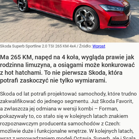
Skoda Superb Sportline 2.0 TSI 265 KM 4x4
/ Źródło:
Wprost
Ma 265 KM, napęd na 4 koła, wygląda prawie jak
rodzinna limuzyna, a osiągami może konkurować
z hot hatchami. To nie pierwsza Skoda, która
potrafi zaskoczyć nie tylko wymiarami.
Skoda od lat potrafi projektować samochody, które trudno
zakwalifikować do jednego segmentu. Już Skoda Favorit,
a zwłaszcza jej odmiana w wersji kombi – Forman,
pokazywały to, co stało się w kolejnych latach znakiem
rozpoznawczym producenta samochodów z Czech:
możliwie duże i funkcjonalne wnętrze. W kolejnych latach,
wraz z wprowadzaniem modeli Octavia, Superb, ale i Scala,