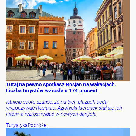
Tutaj na pewno spotkasz Rosjan na wakacjach.
Liczba turystów wzrosła o 174 procent
Istnieją spore szanse, że na tych plażach będą
wypoczywać Rosjanie. Azjatycki kierunek stał się ich
hitem, a wzrost widać w nowych danych.
Turystyka
Podróże