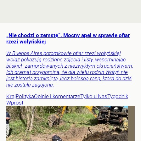
„Nie chodzi o zemstę”. Mocny apel w sprawie ofiar
rzezi wołyńskiej
W Buenos Aires potomkowie ofiar rzezi wołyńskiej
wciąż pokazują rodzinne zdjęcia i listy, wspominając
bliskich zamordowanych z niezwykłym okrucieństwem.
Ich dramat przypomina, że dla wielu rodzin Wołyń nie
jest historią zamkniętą, lecz bolesną raną, która do dziś
nie została zagojona.
Kraj
Polityka
Opinie i komentarze
Tylko u Nas
Tygodnik
Wprost