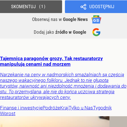
SKOMENTUJ
UDOSTĘPNIJ
1
Obserwuj nas
w
Google News
Dodaj jako
źródło w Google
Tajemnica paragonów grozy. Tak restauratorzy
manipulują cenami nad morzem
Narzekanie na ceny w nadmorskich smażalniach są częścią
naszego wakacyjnego folkloru. Jednak to nie głupota
turystów, naiwność ani niezdolność mnożenia i dodawania do
stu. To przemyślana, ale nie do końca uczciwa strategia
restauratorów ukrywających ceny.
Finanse i inwestycje
Podróże
Kraj
Tylko u Nas
Tygodnik
Wprost