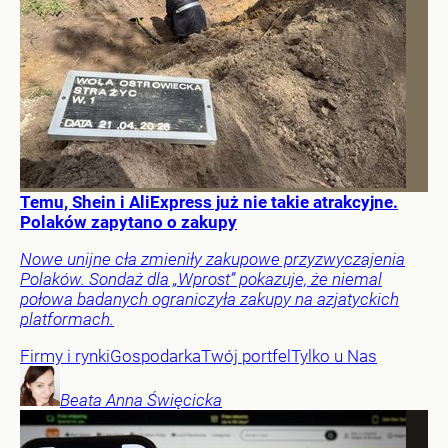
Temu, Shein i AliExpress już nie takie atrakcyjne.
Polaków zapytano o zakupy
Nowe unijne cła zmieniły zakupowe przyzwyczajenia
Polaków. Sondaż dla „Wprost” pokazuje, że niemal
połowa badanych ograniczyła zakupy na azjatyckich
platformach.
Firmy i rynki
Gospodarka
Twój portfel
Tylko u Nas
Beata Anna
Święcicka