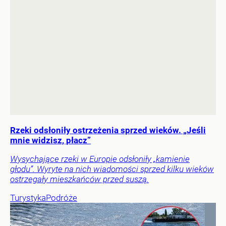
Rzeki odsłoniły ostrzeżenia sprzed wieków. „Jeśli
mnie widzisz, płacz”
Wysychające rzeki w Europie odsłoniły „kamienie
głodu”. Wyryte na nich wiadomości sprzed kilku wieków
ostrzegały mieszkańców przed suszą.
Turystyka
Podróże