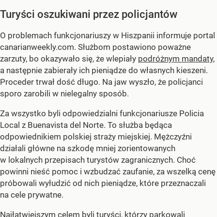
Turyści oszukiwani przez policjantów
O problemach funkcjonariuszy w Hiszpanii informuje portal
canarianweekly.com. Służbom postawiono poważne
zarzuty, bo okazywało się, że wlepiały
podróżnym mandaty
,
a następnie zabierały ich pieniądze do własnych kieszeni.
Proceder trwał dość długo. Na jaw wyszło, że policjanci
sporo zarobili w nielegalny sposób.
Za wszystko byli odpowiedzialni funkcjonariusze Policia
Local z Buenavista del Norte. To służba będąca
odpowiednikiem polskiej straży miejskiej. Mężczyźni
działali główne na szkodę mniej zorientowanych
w lokalnych przepisach turystów zagranicznych. Choć
powinni nieść pomoc i wzbudzać zaufanie, za wszelką cenę
próbowali wyłudzić od nich pieniądze, które przeznaczali
na cele prywatne.
Najłatwiejszym celem byli turyści, którzy parkowali