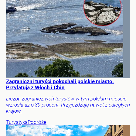
Zagraniczni turyści pokochali polskie miasto.
Przylatują z Włoch i Chin
Liczba zagranicznych turystów w tym polskim mieście
wzrosła aż o 39 procent. Przyjeżdżają nawet z odległych
krajów.
Turystyka
Podróże