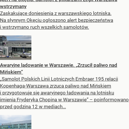
wstrzymany
Zaskakujące doniesienia z warszawskiego lotniska.
Na słynnym Okęciu ogłoszono alert bezpieczeństwa
i wstrzymano ruch wszelkich samolotów.
Awaryjne lądowanie w Warszawie. „Zrzucił paliwo nad
Mińskiem”
„Samolot Polskich Linii Lotniczych Embraer 195 relacji
Kopenhaga-Warszawa zrzuca paliwo nad Mińskiem
i przygotowuje się awaryjnego ładowania na lotnisku
imienia Fryderyka Chopina w Warszawie” – poinformowano
przed godziną 12 w mediach...