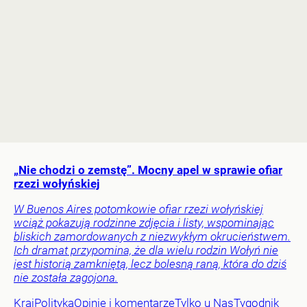
„Nie chodzi o zemstę”. Mocny apel w sprawie ofiar
rzezi wołyńskiej
W Buenos Aires potomkowie ofiar rzezi wołyńskiej
wciąż pokazują rodzinne zdjęcia i listy, wspominając
bliskich zamordowanych z niezwykłym okrucieństwem.
Ich dramat przypomina, że dla wielu rodzin Wołyń nie
jest historią zamkniętą, lecz bolesną raną, która do dziś
nie została zagojona.
Kraj
Polityka
Opinie i komentarze
Tylko u Nas
Tygodnik