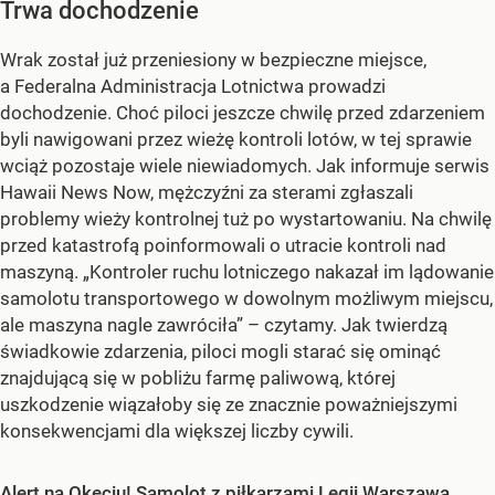
Trwa dochodzenie
Wrak został już przeniesiony w bezpieczne miejsce,
a Federalna Administracja Lotnictwa prowadzi
dochodzenie. Choć piloci jeszcze chwilę przed zdarzeniem
byli nawigowani przez wieżę kontroli lotów, w tej sprawie
wciąż pozostaje wiele niewiadomych. Jak informuje serwis
Hawaii News Now, mężczyźni za sterami zgłaszali
problemy wieży kontrolnej tuż po wystartowaniu. Na chwilę
przed katastrofą poinformowali o utracie kontroli nad
maszyną. „Kontroler ruchu lotniczego nakazał im lądowanie
samolotu transportowego w dowolnym możliwym miejscu,
ale maszyna nagle zawróciła” – czytamy. Jak twierdzą
świadkowie zdarzenia, piloci mogli starać się ominąć
znajdującą się w pobliżu farmę paliwową, której
uszkodzenie wiązałoby się ze znacznie poważniejszymi
konsekwencjami dla większej liczby cywili.
Alert na Okęciu! Samolot z piłkarzami Legii Warszawa