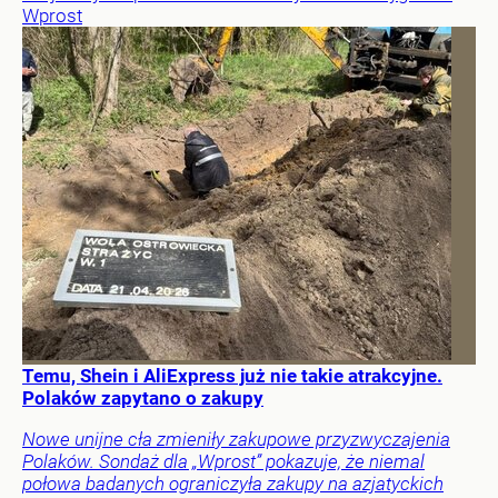
Wprost
Temu, Shein i AliExpress już nie takie atrakcyjne.
Polaków zapytano o zakupy
Nowe unijne cła zmieniły zakupowe przyzwyczajenia
Polaków. Sondaż dla „Wprost” pokazuje, że niemal
połowa badanych ograniczyła zakupy na azjatyckich