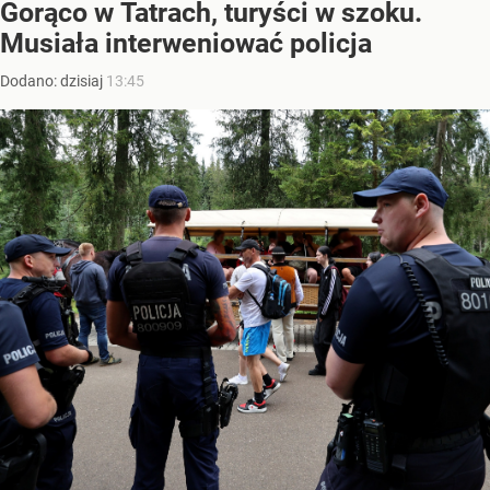
Gorąco w Tatrach, turyści w szoku.
Musiała interweniować policja
Dodano:
dzisiaj
13:45