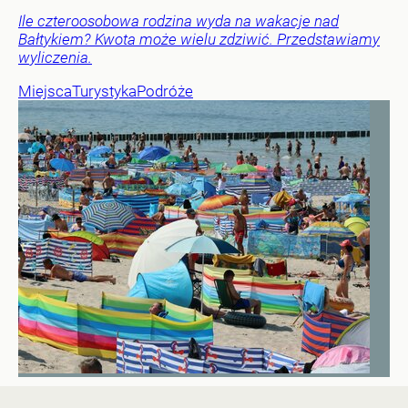
Ile czteroosobowa rodzina wyda na wakacje nad
Bałtykiem? Kwota może wielu zdziwić. Przedstawiamy
wyliczenia.
Miejsca
Turystyka
Podróże