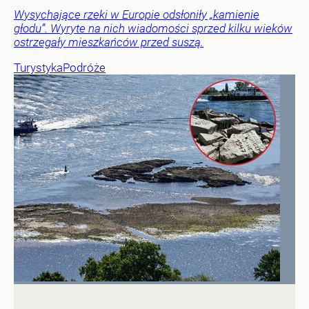
Wysychające rzeki w Europie odsłoniły „kamienie
głodu”. Wyryte na nich wiadomości sprzed kilku wieków
ostrzegały mieszkańców przed suszą.
Turystyka
Podróże