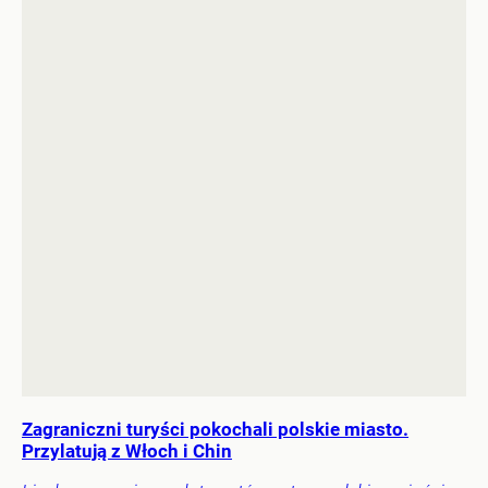
Zagraniczni turyści pokochali polskie miasto.
Przylatują z Włoch i Chin