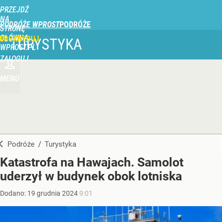
PRZEJDŹ
NA
PODRÓŻE WPROST
STRONĘ
GŁÓWNĄ
UBSKRYBUJ
TURYSTYKA
WPROST.PL
ZALOGUJ
MENU
Podróże
/
Turystyka
Katastrofa na Hawajach. Samolot
uderzył w budynek obok lotniska
Dodano:
19
grudnia
2024
9:01