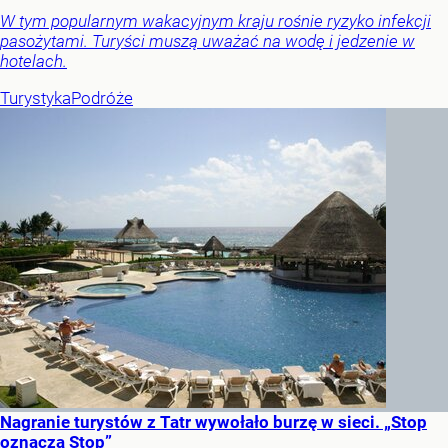
W tym popularnym wakacyjnym kraju rośnie ryzyko infekcji
pasożytami. Turyści muszą uważać na wodę i jedzenie w
hotelach.
Turystyka
Podróże
Nagranie turystów z Tatr wywołało burzę w sieci. „Stop
oznacza Stop”