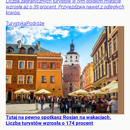
Liczba zagranicznych turystów w tym polskim mieście
wzrosła aż o 39 procent. Przyjeżdżają nawet z odległych
krajów.
Turystyka
Podróże
Tutaj na pewno spotkasz Rosjan na wakacjach.
Liczba turystów wzrosła o 174 procent