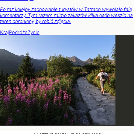
Po raz kolejny zachowanie turystów w Tatrach wywołało falę
komentarzy. Tym razem mimo zakazów kilka osób weszło na
teren chroniony, by robić zdjęcia.
Kraj
Podróże
Życie