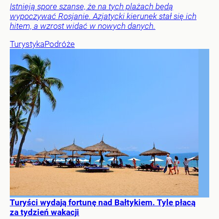
Istnieją spore szanse, że na tych plażach będą
wypoczywać Rosjanie. Azjatycki kierunek stał się ich
hitem, a wzrost widać w nowych danych.
Turystyka
Podróże
Turyści wydają fortunę nad Bałtykiem. Tyle płacą
za tydzień wakacji