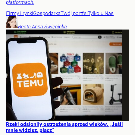
platformach.
Firmy i rynki
Gospodarka
Twój portfel
Tylko u Nas
Beata Anna
Święcicka
Rzeki odsłoniły ostrzeżenia sprzed wieków. „Jeśli
mnie widzisz, płacz”