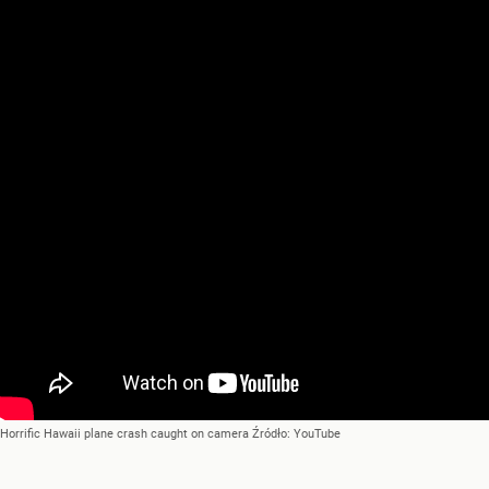
Horrific Hawaii plane crash caught on camera
Źródło:
YouTube