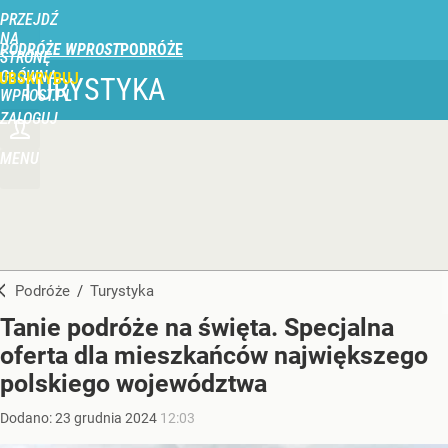
PRZEJDŹ
NA
PODRÓŻE WPROST
STRONĘ
GŁÓWNĄ
UBSKRYBUJ
TURYSTYKA
WPROST.PL
ZALOGUJ
MENU
Podróże
/
Turystyka
Tanie podróże na święta. Specjalna
oferta dla mieszkańców największego
polskiego województwa
Dodano:
23
grudnia
2024
12:03