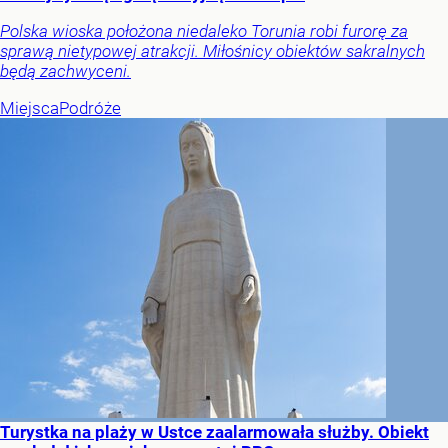
Polska wioska położona niedaleko Torunia robi furorę za
sprawą nietypowej atrakcji. Miłośnicy obiektów sakralnych
będą zachwyceni.
Miejsca
Podróże
Turystka na plaży w Ustce zaalarmowała służby. Obiekt