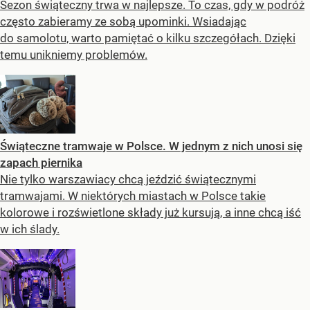
Sezon świąteczny trwa w najlepsze. To czas, gdy w podróż
często zabieramy ze sobą upominki. Wsiadając
do samolotu, warto pamiętać o kilku szczegółach. Dzięki
temu unikniemy problemów.
Świąteczne tramwaje w Polsce. W jednym z nich unosi się
zapach piernika
Nie tylko warszawiacy chcą jeździć świątecznymi
tramwajami. W niektórych miastach w Polsce takie
kolorowe i rozświetlone składy już kursują, a inne chcą iść
w ich ślady.