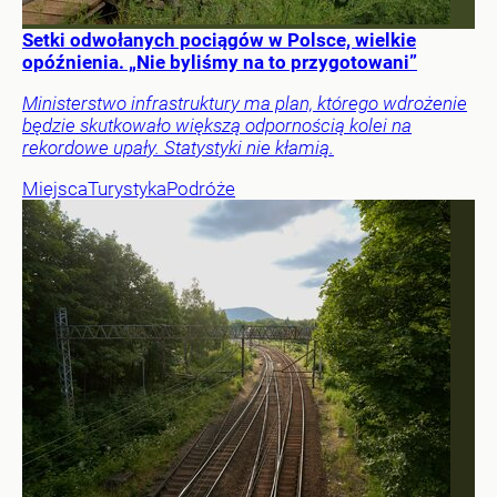
Setki odwołanych pociągów w Polsce, wielkie
opóźnienia. „Nie byliśmy na to przygotowani”
Ministerstwo infrastruktury ma plan, którego wdrożenie
będzie skutkowało większą odpornością kolei na
rekordowe upały. Statystyki nie kłamią.
Miejsca
Turystyka
Podróże