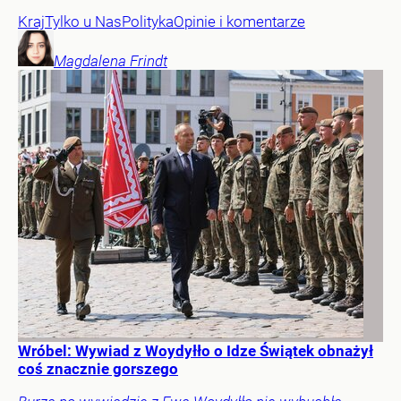
Kraj
Tylko u Nas
Polityka
Opinie i komentarze
Magdalena
Frindt
Wróbel: Wywiad z Woydyłło o Idze Świątek obnażył
coś znacznie gorszego