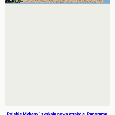
„Polskie Mykeny” zyskają nową atrakcję. Panorama