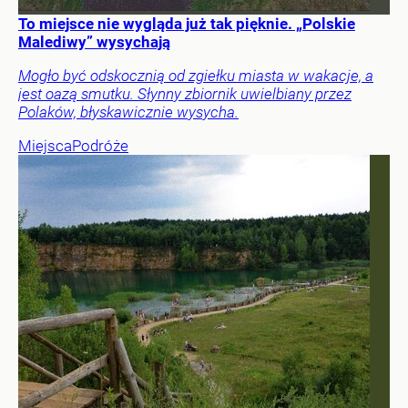
To miejsce nie wygląda już tak pięknie. „Polskie
Malediwy” wysychają
Mogło być odskocznią od zgiełku miasta w wakacje, a
jest oazą smutku. Słynny zbiornik uwielbiany przez
Polaków, błyskawicznie wysycha.
Miejsca
Podróże