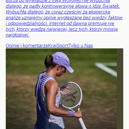
Burza po wywiadzie z Ewą Woydyłło nie wybuchła
dlatego, że padły kontrowersyjne słowa o Idze Świątek.
Wybuchła dlatego, że coraz częściej za ekspercką
analizę uznajemy opinie wygłaszane bez wiedzy, faktów
i odpowiedzialności. Internet od dawna premiuje nie
tych, którzy wiedzą najwięcej, lecz tych, którzy mówią
najgłośniej.
Opinie i komentarze
Kraj
Sport
Tylko u Nas