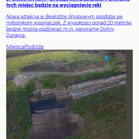
tych miejsc będzie na wyciągnięcie ręki
Nowa atrakcja w Beskidzie Wyspowym spodoba się
miłośnikom wspinaczek. Z wysokości ponad 20 metrów
będzie można podziwiać m.in. panoramę Doliny
Dunajca.
Miejsca
Podróże