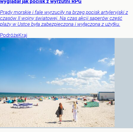
wyglądał jak pocisk z wyrzutni RPG
Prądy morskie i fale wyrzuciły na brzeg pocisk artyleryjski z
czasów II wojny światowej. Na czas akcji saperów część
plaży w Ustce była zabezpieczona i wyłączona z użytku.
Podróże
Kraj