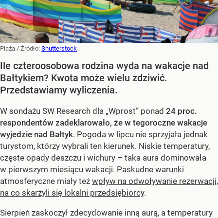
Plaża
/ Źródło:
Shutterstock
Ile czteroosobowa rodzina wyda na wakacje nad
Bałtykiem? Kwota może wielu zdziwić.
Przedstawiamy wyliczenia.
W sondażu SW Research dla „Wprost” ponad
24 proc.
respondentów zadeklarowało, że w tegoroczne wakacje
wyjedzie nad Bałtyk
. Pogoda w lipcu nie sprzyjała jednak
turystom, którzy wybrali ten kierunek. Niskie temperatury,
częste opady deszczu i wichury – taka aura dominowała
w pierwszym miesiącu wakacji. Paskudne warunki
atmosferyczne miały też
wpływ na odwoływanie rezerwacji,
na co skarżyli się lokalni przedsiębiorcy
.
Sierpień zaskoczył zdecydowanie inną aurą, a temperatury