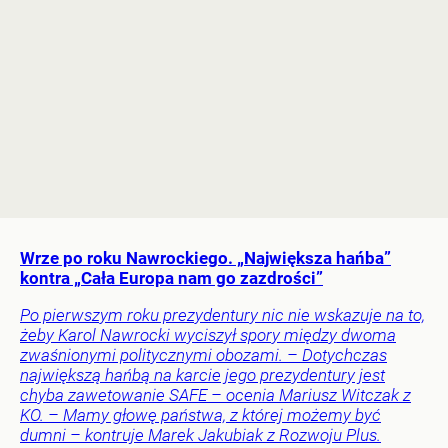
Wrze po roku Nawrockiego. „Największa hańba”
kontra „Cała Europa nam go zazdrości”
Po pierwszym roku prezydentury nic nie wskazuje na to,
żeby Karol Nawrocki wyciszył spory między dwoma
zwaśnionymi politycznymi obozami. – Dotychczas
największą hańbą na karcie jego prezydentury jest
chyba zawetowanie SAFE – ocenia Mariusz Witczak z
KO. – Mamy głowę państwa, z której możemy być
dumni – kontruje Marek Jakubiak z Rozwoju Plus.