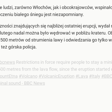
e ludzi, zarówno Włochów, jak i obcokrajowców, wspinało
oczeniu białego śniegu jest niezapomniany.
ności znajdujących się najbliżej ostatniej erupcji, wydał
5 lutego nadal można było wędrować w pobliżu krateru.
 500 metrów od strumienia lawy i odwiedzania go tylko
eż górska policja.
bcnews
Restrictions in force require people to stay a m
500 metres from the lava flow, since the eruption started
ountEtna
#Volcano
#VolcanicEruption
#Lava
#Italy
#BB
ginal sound - BBC News