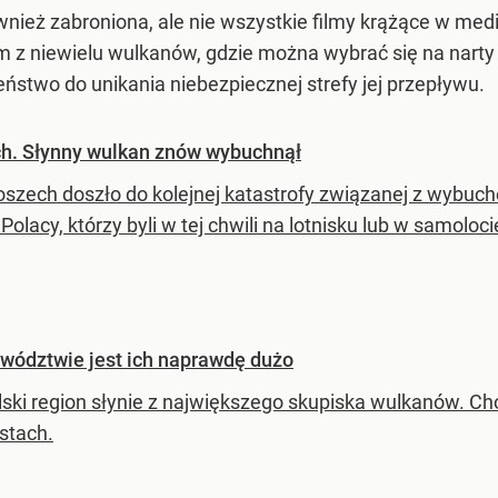
ównież zabroniona, ale nie wszystkie filmy krążące w m
m z niewielu wulkanów, gdzie można wybrać się na nart
stwo do unikania niebezpiecznej strefy jej przepływu.
ach. Słynny wulkan znów wybuchnął
szech doszło do kolejnej katastrofy związanej z wybuche
 Polacy, którzy byli w tej chwili na lotnisku lub w samoloci
wództwie jest ich naprawdę dużo
ski region słynie z największego skupiska wulkanów. Choć
stach.