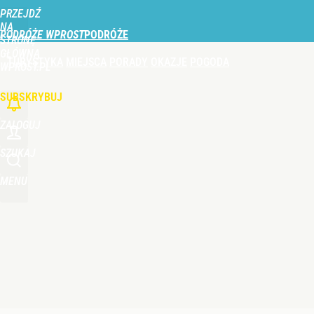
PRZEJDŹ
Udostępnij
0
Skomentuj
NA
PODRÓŻE WPROST
STRONĘ
GŁÓWNĄ
TURYSTYKA
MIEJSCA
PORADY
OKAZJE
POGODA
Turyści wydają fortunę nad Bałtykiem. Tyle płacą z
WPROST.PL
SUBSKRYBUJ
dodaj
ZALOGUJ
Farmacja: wzrost pod presją. co czeka branżę do 
SZUKAJ
MENU
dodaj
Turyści zapłacą nawet o 137 zł więcej. Zmiana w tani
dodaj