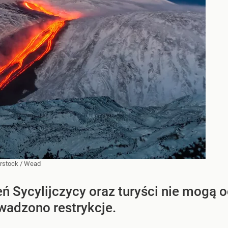
rstock
/
Wead
eń Sycylijczycy oraz turyści nie mogą 
wadzono restrykcje.