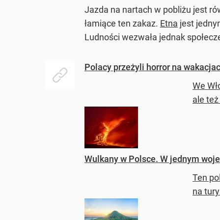
Jazda na nartach w pobliżu jest r
łamiące ten zakaz.
Etna
jest jedny
Ludności wezwała jednak społeczeń
Polacy przeżyli horror na wakacj
We Wło
ale też
Wulkany w Polsce. W jednym woje
Ten pol
na tury