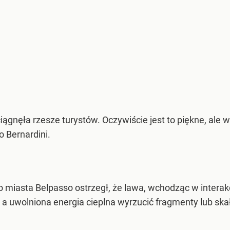
ągnęła rzesze turystów. Oczywiście jest to piękne, ale wi
o Bernardini.
go miasta Belpasso ostrzegł, że lawa, wchodząc w intera
a uwolniona energia cieplna wyrzucić fragmenty lub skał