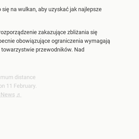
 się na wulkan, aby uzyskać jak najlepsze
 rozporządzenie zakazujące zbliżania się
 Obecnie obowiązujące ograniczenia wymagają
 w towarzystwie przewodników. Nad
inimum distance
 on 11 February.
CNews
♬