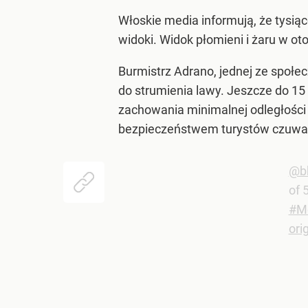
Włoskie media informują, że tysiąc
widoki. Widok płomieni i żaru w ot
Burmistrz Adrano, jednej ze społecz
do strumienia lawy. Jeszcze do 1
zachowania minimalnej odległości
bezpieczeństwem turystów czuwa t
@b
of 
#M
ori