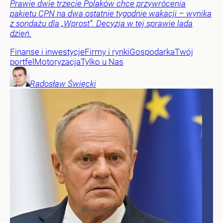
Prawie dwie trzecie Polaków chce przywrócenia
pakietu CPN na dwa ostatnie tygodnie wakacji – wynika
z sondażu dla „Wprost”. Decyzja w tej sprawie lada
dzień.
Finanse i inwestycje
Firmy i rynki
Gospodarka
Twój
portfel
Motoryzacja
Tylko u Nas
Radosław
Święcki