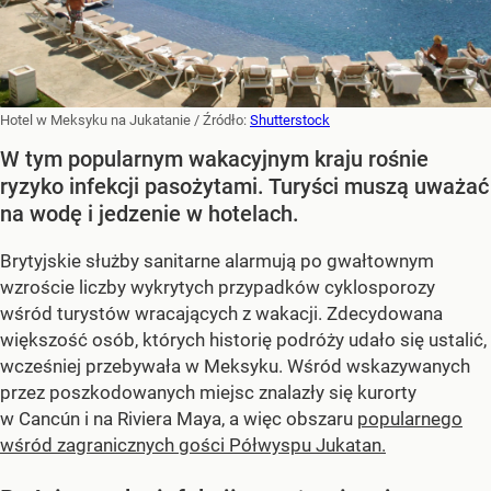
Hotel w Meksyku na Jukatanie
/ Źródło:
Shutterstock
W tym popularnym wakacyjnym kraju rośnie
ryzyko infekcji pasożytami. Turyści muszą uważać
na wodę i jedzenie w hotelach.
Brytyjskie służby sanitarne alarmują po gwałtownym
wzroście liczby wykrytych przypadków cyklosporozy
wśród turystów wracających z wakacji. Zdecydowana
większość osób, których historię podróży udało się ustalić,
wcześniej przebywała w Meksyku. Wśród wskazywanych
przez poszkodowanych miejsc znalazły się kurorty
w Cancún i na Riviera Maya, a więc obszaru
popularnego
wśród zagranicznych gości Półwyspu Jukatan.