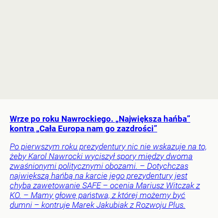
Wrze po roku Nawrockiego. „Największa hańba”
kontra „Cała Europa nam go zazdrości”
Po pierwszym roku prezydentury nic nie wskazuje na to,
żeby Karol Nawrocki wyciszył spory między dwoma
zwaśnionymi politycznymi obozami. – Dotychczas
największą hańbą na karcie jego prezydentury jest
chyba zawetowanie SAFE – ocenia Mariusz Witczak z
KO. – Mamy głowę państwa, z której możemy być
dumni – kontruje Marek Jakubiak z Rozwoju Plus.