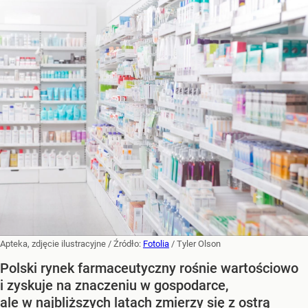
Apteka, zdjęcie ilustracyjne
/ Źródło:
Fotolia
/
Tyler Olson
Polski rynek farmaceutyczny rośnie wartościowo
i zyskuje na znaczeniu w gospodarce,
ale w najbliższych latach zmierzy się z ostrą