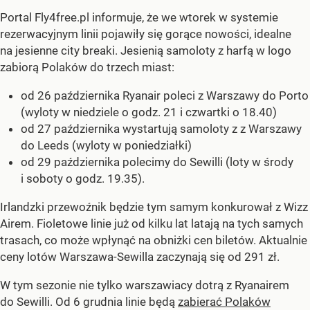
Portal Fly4free.pl informuje, że we wtorek w systemie
rezerwacyjnym linii pojawiły się gorące nowości, idealne
na jesienne city breaki. Jesienią samoloty z harfą w logo
zabiorą Polaków do trzech miast:
od 26 października Ryanair poleci z Warszawy do Porto
(wyloty w niedziele o godz. 21 i czwartki o 18.40)
od 27 października wystartują samoloty z z Warszawy
do Leeds (wyloty w poniedziałki)
od 29 października polecimy do Sewilli (loty w środy
i soboty o godz. 19.35).
Irlandzki przewoźnik będzie tym samym konkurował z Wizz
Airem. Fioletowe linie już od kilku lat latają na tych samych
trasach, co może wpłynąć na obniżki cen biletów. Aktualnie
ceny lotów Warszawa-Sewilla zaczynają się od 291 zł.
W tym sezonie nie tylko warszawiacy dotrą z Ryanairem
do Sewilli. Od 6 grudnia linie będą
zabierać Polaków