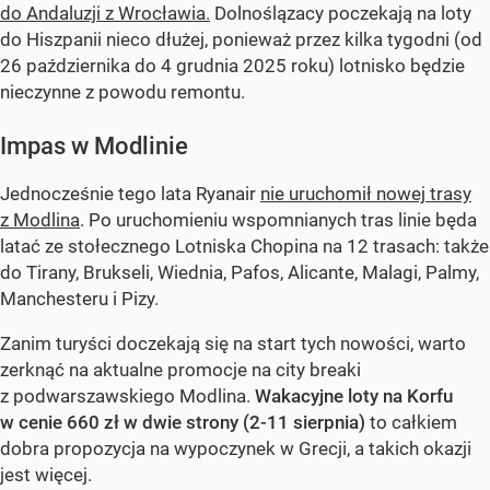
do Andaluzji z Wrocławia.
Dolnoślązacy poczekają na loty
do Hiszpanii nieco dłużej, ponieważ przez kilka tygodni (od
26 października do 4 grudnia 2025 roku) lotnisko będzie
nieczynne z powodu remontu.
Impas w Modlinie
Jednocześnie tego lata Ryanair
nie uruchomił nowej trasy
z Modlina
. Po uruchomieniu wspomnianych tras linie będa
latać ze stołecznego Lotniska Chopina na 12 trasach: także
do Tirany, Brukseli, Wiednia, Pafos, Alicante, Malagi, Palmy,
Manchesteru i Pizy.
Zanim turyści doczekają się na start tych nowości, warto
zerknąć na aktualne promocje na city breaki
z podwarszawskiego Modlina.
Wakacyjne loty na Korfu
w cenie 660 zł w dwie strony (2-11 sierpnia)
to całkiem
dobra propozycja na wypoczynek w Grecji, a takich okazji
jest więcej.