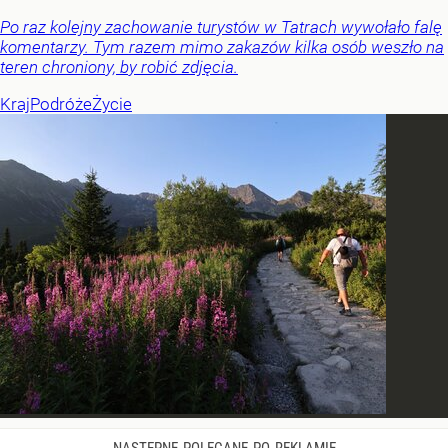
Po raz kolejny zachowanie turystów w Tatrach wywołało falę
komentarzy. Tym razem mimo zakazów kilka osób weszło na
teren chroniony, by robić zdjęcia.
Kraj
Podróże
Życie