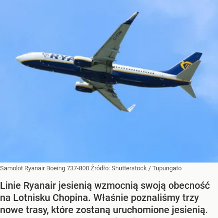
Samolot Ryanair Boeing 737-800
Źródło:
Shutterstock
/
Tupungato
Linie Ryanair jesienią wzmocnią swoją obecność
na Lotnisku Chopina. Właśnie poznaliśmy trzy
nowe trasy, które zostaną uruchomione jesienią.