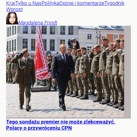
Kraj
Tylko u Nas
Polityka
Opinie i komentarze
Tygodnik
Wprost
Magdalena
Frindt
Tego sondażu premier nie może zlekceważyć.
Polacy o przywróceniu CPN