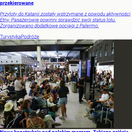
przekierowane
Przyloty do Katanii zostały wstrzymane z powodu aktywności
Etny. Pasażerowie powinni sprawdzić swój status lotu.
Zorganizowano dodatkowe pociągi z Palermo.
Turystyka
Podróże