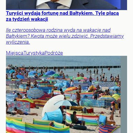
Turyści wydają fortunę nad Bałtykiem. Tyle płacą
za tydzień wakacji
Ile czteroosobowa rodzina wyda na wakacje nad
Bałtykiem? Kwota może wielu zdziwić. Przedstawiamy
wyliczenia.
Miejsca
Turystyka
Podróże