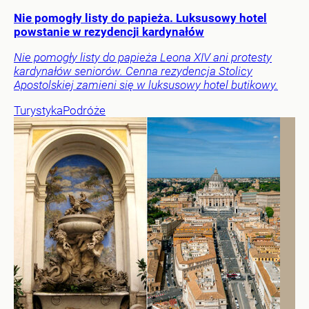
Nie pomogły listy do papieża. Luksusowy hotel
powstanie w rezydencji kardynałów
Nie pomogły listy do papieża Leona XIV ani protesty
kardynałów seniorów. Cenna rezydencja Stolicy
Apostolskiej zamieni się w luksusowy hotel butikowy.
Turystyka
Podróże