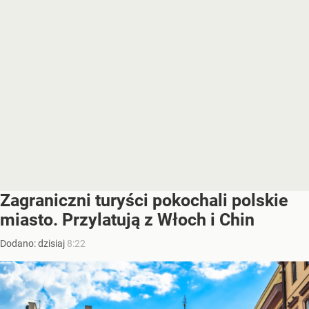
Zagraniczni turyści pokochali polskie
miasto. Przylatują z Włoch i Chin
Dodano:
dzisiaj
8:22