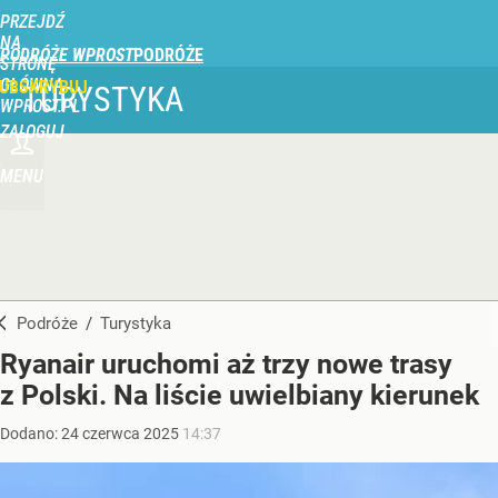
PRZEJDŹ
NA
PODRÓŻE WPROST
STRONĘ
GŁÓWNĄ
UBSKRYBUJ
TURYSTYKA
WPROST.PL
ZALOGUJ
MENU
Podróże
/
Turystyka
Ryanair uruchomi aż trzy nowe trasy
z Polski. Na liście uwielbiany kierunek
Dodano:
24
czerwca
2025
14:37