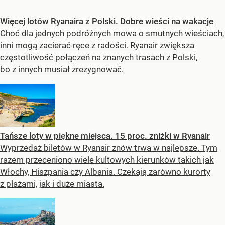
Więcej lotów Ryanaira z Polski. Dobre wieści na wakacje
Choć dla jednych podróżnych mowa o smutnych wieściach,
inni mogą zacierać ręce z radości. Ryanair zwiększa
częstotliwość połączeń na znanych trasach z Polski,
bo z innych musiał zrezygnować.
Tańsze loty w piękne miejsca. 15 proc. zniżki w Ryanair
Wyprzedaż biletów w Ryanair znów trwa w najlepsze. Tym
razem przeceniono wiele kultowych kierunków takich jak
Włochy, Hiszpania czy Albania. Czekają zarówno kurorty
z plażami, jak i duże miasta.