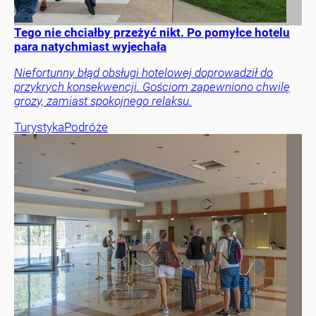
Tego nie chciałby przeżyć nikt. Po pomyłce hotelu
para natychmiast wyjechała
Niefortunny błąd obsługi hotelowej doprowadził do
przykrych konsekwencji. Gościom zapewniono chwilę
grozy, zamiast spokojnego relaksu.
Turystyka
Podróże