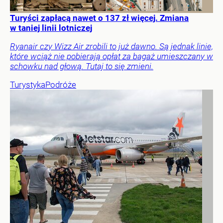
Turyści zapłacą nawet o 137 zł więcej. Zmiana
w taniej linii lotniczej
Ryanair czy Wizz Air zrobili to już dawno. Są jednak linie,
które wciąż nie pobierają opłat za bagaż umieszczany w
schowku nad głową. Tutaj to się zmieni.
Turystyka
Podróże