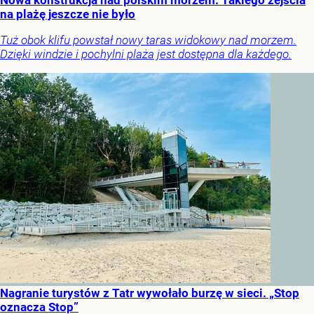
Nowa konstrukcja nad polskim morzem. Takiego zejścia
na plażę jeszcze nie było
Tuż obok klifu powstał nowy taras widokowy nad morzem.
Dzięki windzie i pochylni plaża jest dostępna dla każdego.
Nagranie turystów z Tatr wywołało burzę w sieci. „Stop
oznacza Stop”