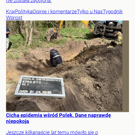
nie została zagojona.
Kraj
Polityka
Opinie i komentarze
Tylko u Nas
Tygodnik
Wprost
Cicha epidemia wśród Polek. Dane naprawdę
niepokoją
Jeszcze kilkanaście lat temu mówiło się o