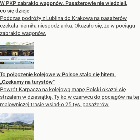
W PKP zabrakło wagonów. Pasażerowie nie wiedzieli,
co się dzieje
Podczas podróży z Lublina do Krakowa na pasażerów
czekała niemiła niespodzianka. Okazało się, że w pociągu
zabrakło wagonów.
To połączenie kolejowe w Polsce stało się hitem.
„Czekamy na turystów”
Powrót Karpacza na kolejową mapę Polski okazał się
strzałem w dziesiątkę. Tylko w czerwcu do pociągów na tej
malowniczej trasie wsiadło 25 tys. pasażerów.