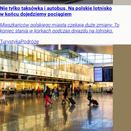
Nie tylko taksówka i autobus. Na polskie lotnisko
w końcu dojedziemy pociągiem
Mieszkańców polskiego miasta czekają duże zmiany. To
koniec stania w korkach podczas dojazdu na lotnisko.
Turystyka
Podróże