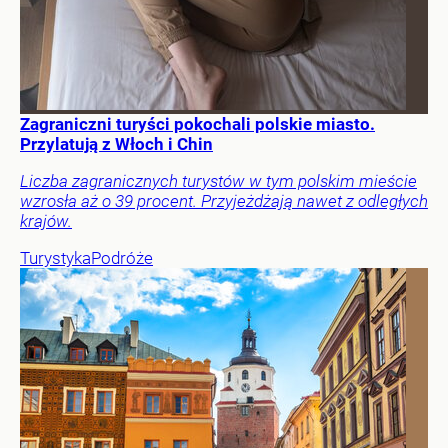
Zagraniczni turyści pokochali polskie miasto.
Przylatują z Włoch i Chin
Liczba zagranicznych turystów w tym polskim mieście
wzrosła aż o 39 procent. Przyjeżdżają nawet z odległych
krajów.
Turystyka
Podróże