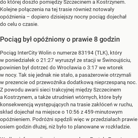
do której doszło pomiędzy Szczecinem a Kostrzynem.
Kolejne połączenia na tej trasie również notowały
opóźnienia – dopiero dzisiejszy nocny pociąg dojechał
do celu o czasie.
Pociąg był opóźniony o prawie 8 godzin
Pociąg InterCity Wolin o numerze 83194 (TLK), który
w poniedziałek o 21:27 wyruszył ze stacji w Świnoujściu,
powinien był dotrzeć do Wrocławia o 3:17 we wtorek
w nocy. Tak się jednak nie stało, a pasażerowie otrzymali
w prezencie od przewoźnika dodatkową nieprzespaną noc.
Z powodu awarii sieci trakcyjnej między Szczecinem
a Kostrzynem, a także utrudnień wtórnych, które były
konsekwencją występujących na trasie zakłóceń w ruchu,
skład dojechał na miejsce o 10:56 z 459-minutowym
opóźnieniem. Podróżni spędzili więc w przedziałach prawie
osiem godzin dłużej, niż było to planowane w rozkładzie.