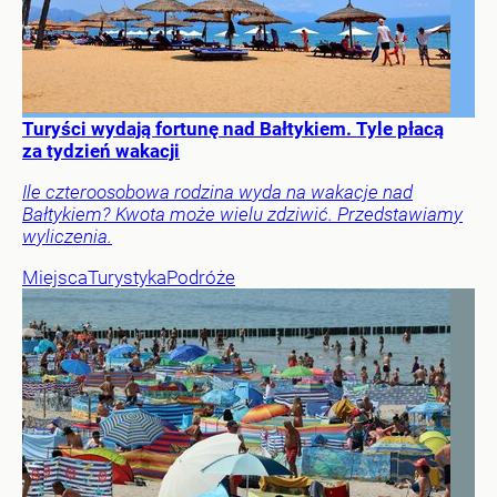
Turyści wydają fortunę nad Bałtykiem. Tyle płacą
za tydzień wakacji
Ile czteroosobowa rodzina wyda na wakacje nad
Bałtykiem? Kwota może wielu zdziwić. Przedstawiamy
wyliczenia.
Miejsca
Turystyka
Podróże