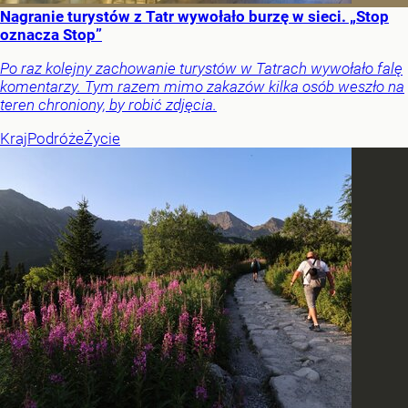
Nagranie turystów z Tatr wywołało burzę w sieci. „Stop
oznacza Stop”
Po raz kolejny zachowanie turystów w Tatrach wywołało falę
komentarzy. Tym razem mimo zakazów kilka osób weszło na
teren chroniony, by robić zdjęcia.
Kraj
Podróże
Życie