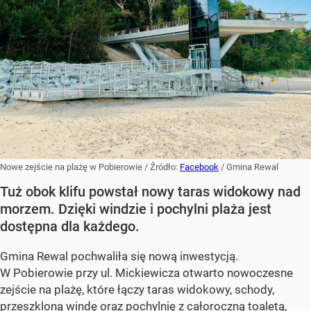
Nowe zejście na plażę w Pobierowie
/ Źródło:
Facebook
/
Gmina Rewal
Tuż obok klifu powstał nowy taras widokowy nad
morzem. Dzięki windzie i pochylni plaża jest
dostępna dla każdego.
Gmina Rewal pochwaliła się nową inwestycją.
W Pobierowie przy ul. Mickiewicza otwarto nowoczesne
zejście na plażę, które łączy taras widokowy, schody,
przeszkloną windę oraz pochylnię z całoroczną toaletą,