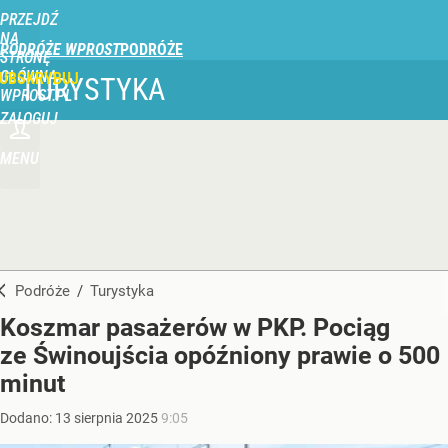
PRZEJDŹ
NA
PODRÓŻE WPROST
STRONĘ
GŁÓWNĄ
UBSKRYBUJ
TURYSTYKA
WPROST.PL
ZALOGUJ
MENU
Podróże
/
Turystyka
Koszmar pasażerów w PKP. Pociąg
ze Świnoujścia opóźniony prawie o 500
minut
Dodano:
13
sierpnia
2025
9:05