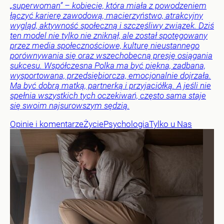
„superwoman” – kobiecie, która miała z powodzeniem
łączyć karierę zawodową, macierzyństwo, atrakcyjny
wygląd, aktywność społeczną i szczęśliwy związek. Dziś
ten model nie tylko nie zniknął, ale został spotęgowany
przez media społecznościowe, kulturę nieustannego
porównywania się oraz wszechobecną presję osiągania
sukcesu. Współczesna Polka ma być piękna, zadbana,
wysportowana, przedsiębiorcza, emocjonalnie dojrzała.
Ma być dobrą matką, partnerką i przyjaciółką. A jeśli nie
spełnia wszystkich tych oczekiwań, często sama staje
się swoim najsurowszym sędzią.
Opinie i komentarze
Życie
Psychologia
Tylko u Nas