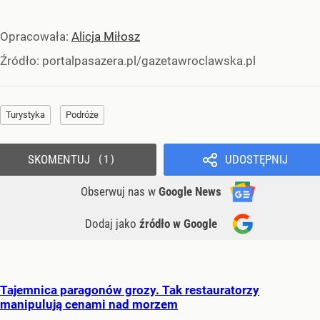
Opracowała:
Alicja Miłosz
Źródło:
portalpasazera.pl/gazetawroclawska.pl
Turystyka
Podróże
SKOMENTUJ
UDOSTĘPNIJ
1
Obserwuj nas
w
Google News
Dodaj jako
źródło w Google
Tajemnica paragonów grozy. Tak restauratorzy
manipulują cenami nad morzem