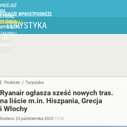
PRZEJDŹ
NA
PODRÓŻE WPROST
STRONĘ
GŁÓWNĄ
UBSKRYBUJ
TURYSTYKA
WPROST.PL
ZALOGUJ
MENU
Podróże
/
Turystyka
Ryanair ogłasza sześć nowych tras.
na liście m.in. Hiszpania, Grecja
i Włochy
Dodano:
23
października
2025
15:50