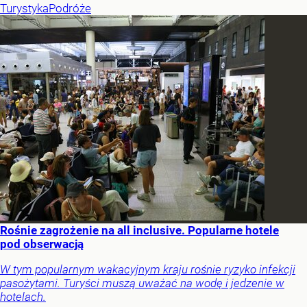
Turystyka
Podróże
Rośnie zagrożenie na all inclusive. Popularne hotele
pod obserwacją
W tym popularnym wakacyjnym kraju rośnie ryzyko infekcji
pasożytami. Turyści muszą uważać na wodę i jedzenie w
hotelach.