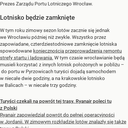
Prezes Zarządu Portu Lotniczego Wrocław.
Lotnisko będzie zamknięte
W tym roku zimowy sezon lotów zacznie się jednak
we Wrocławiu później niż zwykle. Wszystko przez
zapowiadane, czterdziestodniowe zamknięcie lotniska
spowodowane
koniecznością przeprowadzenia remontu
strefy startu i lądowania.
W tym czasie wrocławianie będą
musieli korzystać z innych lotnisk położonych w pobliżu –
do portu w Pyrzowicach turyści dojadą samochodem
w niecałe dwie godziny, a na krakowskie lotnisko
w Balicach – w niecałe trzy godziny.
Turyści czekali na powrót tej trasy. Ryanair poleci tu
z Polski
Ryanair zapowiedział powrót do pełnej operacyjności
w Jordanii. W zimowym rozkładzie lotów znalazły się także