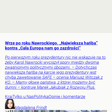
Wrze po roku Nawrockiego. „Największa hańba”
kontra „Cała Europa nam go zazdrości”
Po pierwszym roku prezydentury nic nie wskazuje na to,
żeby Karol Nawrocki wyciszył spory między dwoma
zwaśnionymi politycznymi obozami. – Dotychczas
największą hańbą na karcie jego prezydentury jest
chyba zawetowanie SAFE – ocenia Mariusz Witczak z
KO. – Mamy głowę państwa, z której możemy być
dumni – kontruje Marek Jakubiak z Rozwoju Plus.
Kraj
Tylko u Nas
Polityka
Opinie i komentarze
Magdalena
Frindt