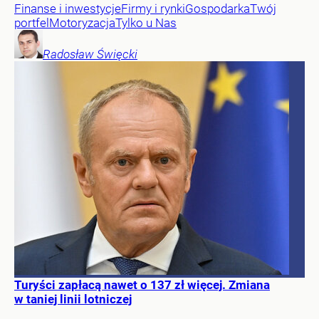
Finanse i inwestycje
Firmy i rynki
Gospodarka
Twój
portfel
Motoryzacja
Tylko u Nas
Radosław
Święcki
Turyści zapłacą nawet o 137 zł więcej. Zmiana
w taniej linii lotniczej