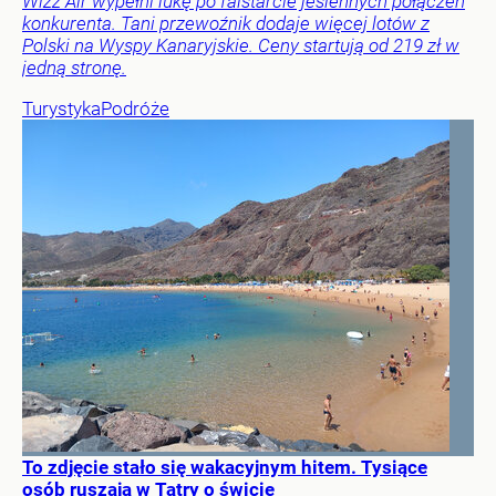
Wizz Air wypełni lukę po falstarcie jesiennych połączeń
konkurenta. Tani przewoźnik dodaje więcej lotów z
Polski na Wyspy Kanaryjskie. Ceny startują od 219 zł w
jedną stronę.
Turystyka
Podróże
To zdjęcie stało się wakacyjnym hitem. Tysiące
osób ruszają w Tatry o świcie