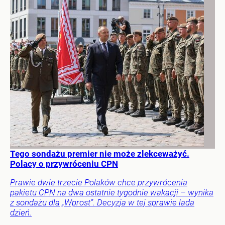
Tego sondażu premier nie może zlekceważyć.
Polacy o przywróceniu CPN
Prawie dwie trzecie Polaków chce przywrócenia
pakietu CPN na dwa ostatnie tygodnie wakacji – wynika
z sondażu dla „Wprost”. Decyzja w tej sprawie lada
dzień.