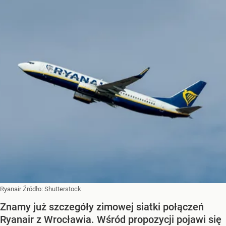
Ryanair
Źródło:
Shutterstock
Znamy już szczegóły zimowej siatki połączeń
Ryanair z Wrocławia. Wśród propozycji pojawi się