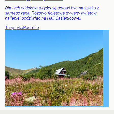
Dla tych widoków turyści są gotowi być na szlaku z
samego rana. Różowo-fioletowe dywany kwiatów
najlepiej podziwiać na Hali Gąsienicowej.
Turystyka
Podróże