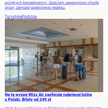
przykrych konsekwencji. Gościom zapewniono chwilę
grozy, zamiast spokojnego relaksu.
Turystyka
Podróże
Na tę wyspę Wizz Air zaoferuje najwięcej lotów
z Polski. Bilety od 249 zł