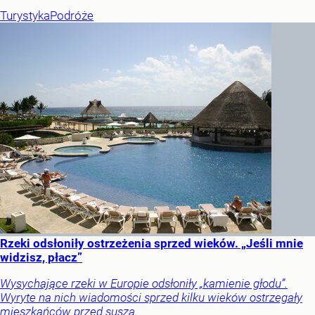
Turystyka
Podróże
Rzeki odsłoniły ostrzeżenia sprzed wieków. „Jeśli mnie
widzisz, płacz”
Wysychające rzeki w Europie odsłoniły „kamienie głodu”.
Wyryte na nich wiadomości sprzed kilku wieków ostrzegały
mieszkańców przed suszą.