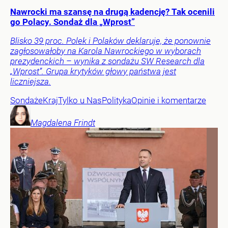
Nawrocki ma szansę na drugą kadencję? Tak ocenili
go Polacy. Sondaż dla „Wprost”
Blisko 39 proc. Polek i Polaków deklaruje, że ponownie
zagłosowałoby na Karola Nawrockiego w wyborach
prezydenckich – wynika z sondażu SW Research dla
„Wprost”. Grupa krytyków głowy państwa jest
liczniejsza.
Sondaże
Kraj
Tylko u Nas
Polityka
Opinie i komentarze
Magdalena
Frindt