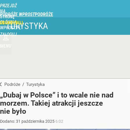
PRZEJDŹ
NA
PODRÓŻE WPROST
STRONĘ
GŁÓWNĄ
UBSKRYBUJ
TURYSTYKA
WPROST.PL
ZALOGUJ
MENU
Podróże
/
Turystyka
„Dubaj w Polsce” i to wcale nie nad
morzem. Takiej atrakcji jeszcze
nie było
Dodano:
31
października
2025
6:02