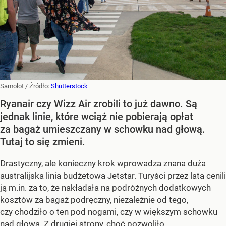
Samolot
/ Źródło:
Shutterstock
Ryanair czy Wizz Air zrobili to już dawno. Są
jednak linie, które wciąż nie pobierają opłat
za bagaż umieszczany w schowku nad głową.
Tutaj to się zmieni.
Drastyczny, ale konieczny krok wprowadza znana duża
australijska linia budżetowa Jetstar. Turyści przez lata cenili
ją m.in. za to, że nakładała na podróżnych dodatkowych
kosztów za bagaż podręczny, niezależnie od tego,
czy chodziło o ten pod nogami, czy w większym schowku
nad głową. Z drugiej strony, choć pozwoliło