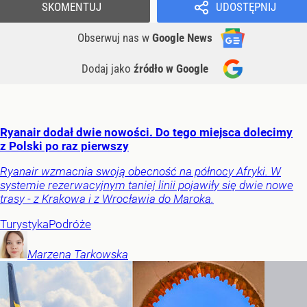
SKOMENTUJ
UDOSTĘPNIJ
Obserwuj nas
w
Google News
Dodaj jako
źródło w Google
Ryanair dodał dwie nowości. Do tego miejsca dolecimy
z Polski po raz pierwszy
Ryanair wzmacnia swoją obecność na północy Afryki. W
systemie rezerwacyjnym taniej linii pojawiły się dwie nowe
trasy - z Krakowa i z Wrocławia do Maroka.
Turystyka
Podróże
Marzena
Tarkowska