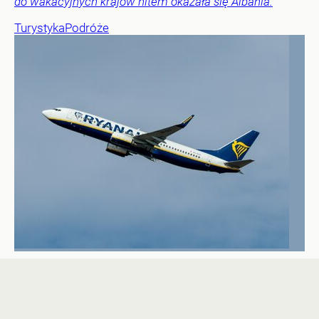
do wakacyjnych krajów hitem okazała się Albania.
Turystyka
Podróże