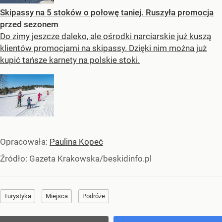
Skipassy na 5 stoków o połowę taniej. Ruszyła promocja
przed sezonem
Do zimy jeszcze daleko, ale ośrodki narciarskie już kuszą
klientów promocjami na skipassy. Dzięki nim można już
kupić tańsze karnety na polskie stoki.
Opracowała:
Paulina Kopeć
Źródło:
Gazeta Krakowska/beskidinfo.pl
Turystyka
Miejsca
Podróże