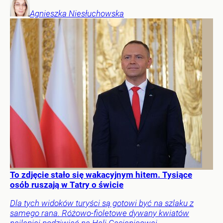
Agnieszka
Niesłuchowska
To zdjęcie stało się wakacyjnym hitem. Tysiące
osób ruszają w Tatry o świcie
Dla tych widoków turyści są gotowi być na szlaku z
samego rana. Różowo-fioletowe dywany kwiatów
najlepiej podziwiać na Hali Gąsienicowej.