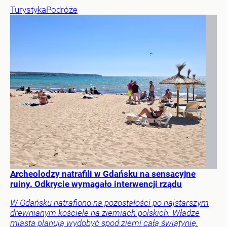
Turystyka
Podróże
Archeolodzy natrafili w Gdańsku na sensacyjne
ruiny. Odkrycie wymagało interwencji rządu
W Gdańsku natrafiono na pozostałości po najstarszym
drewnianym kościele na ziemiach polskich. Władze
miasta planują wydobyć spod ziemi całą świątynię.