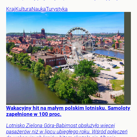
Kraj
Kultura
Nauka
Turystyka
Wakacyjny hit na małym polskim lotnisku. Samoloty
zapełnione w 100 proc.
Lotnisko Zielona Góra-Babimost obsłużyło więcej
pasażerów niż w lipcu ubiegłego roku. Wśród połączeń