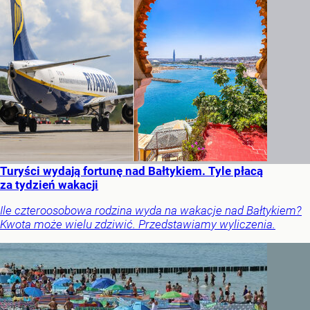
Turyści wydają fortunę nad Bałtykiem. Tyle płacą
za tydzień wakacji
Ile czteroosobowa rodzina wyda na wakacje nad Bałtykiem?
Kwota może wielu zdziwić. Przedstawiamy wyliczenia.