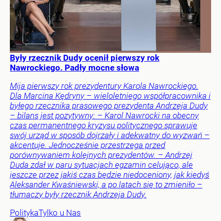
Były rzecznik Dudy ocenił pierwszy rok
Nawrockiego. Padły mocne słowa
Mija pierwszy rok prezydentury Karola Nawrockiego.
Dla Marcina Kędryny – wieloletniego współpracownika i
byłego rzecznika prasowego prezydenta Andrzeja Dudy
– bilans jest pozytywny: – Karol Nawrocki na obecny
czas permanentnego kryzysu politycznego sprawuje
swój urząd w sposób dojrzały i adekwatny do wyzwań –
akcentuje. Jednocześnie przestrzega przed
porównywaniem kolejnych prezydentów. – Andrzej
Duda zdał w paru sytuacjach egzamin celująco, ale
jeszcze przez jakiś czas będzie niedoceniony, jak kiedyś
Aleksander Kwaśniewski, a po latach się to zmieniło –
tłumaczy były rzecznik Andrzeja Dudy.
Polityka
Tylko u Nas