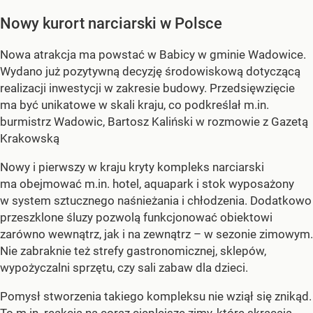
Nowy kurort narciarski w Polsce
Nowa atrakcja ma powstać w Babicy w gminie Wadowice.
Wydano już pozytywną decyzję środowiskową dotyczącą
realizacji inwestycji w zakresie budowy. Przedsięwzięcie
ma być unikatowe w skali kraju, co podkreślał m.in.
burmistrz Wadowic, Bartosz Kaliński w rozmowie z Gazetą
Krakowską
Nowy i pierwszy w kraju kryty kompleks narciarski
ma obejmować m.in. hotel, aquapark i stok wyposażony
w system sztucznego naśnieżania i chłodzenia. Dodatkowo
przeszklone śluzy pozwolą funkcjonować obiektowi
zarówno wewnątrz, jak i na zewnątrz – w sezonie zimowym.
Nie zabraknie też strefy gastronomicznej, sklepów,
wypożyczalni sprzętu, czy sali zabaw dla dzieci.
Pomysł stworzenia takiego kompleksu nie wziął się znikąd.
To m.in. reakcja na coraz cieplejsze zimy, które skracają