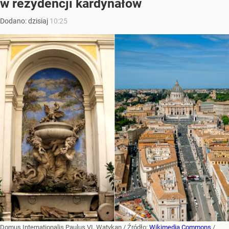
w rezydencji kardynałów
Dodano:
dzisiaj
10:25
Domus Internationalis Paulus VI, Watykan
/ Źródło:
Wikimedia Commons
/