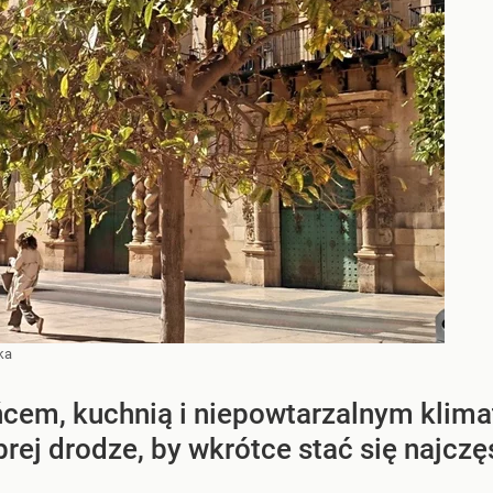
ka
ńcem, kuchnią i niepowtarzalnym klima
brej drodze, by wkrótce stać się najc