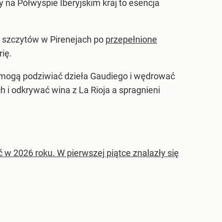
 na Półwyspie Iberyjskim kraj to esencja
a szczytów w Pirenejach po
przepełnione
ię.
y mogą podziwiać dzieła Gaudiego i wędrować
 i odkrywać wina z La Rioja a spragnieni
 w 2026 roku. W pierwszej piątce znalazły się