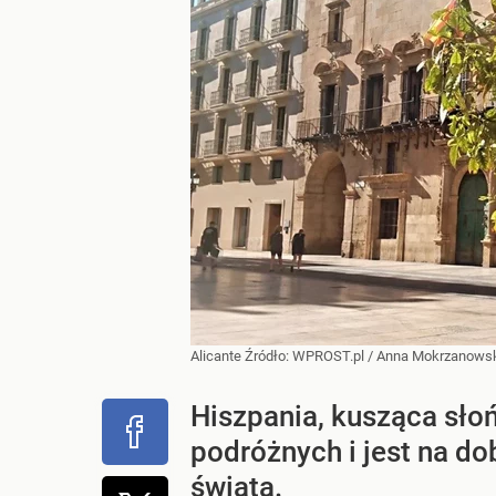
Alicante
Źródło:
WPROST.pl
/
Anna Mokrzanows
Hiszpania, kusząca sło
podróżnych i jest na do
świata.