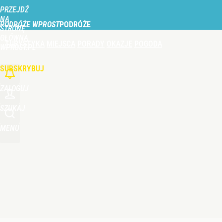
PRZEJDŹ
Udostępnij
0
Skomentuj
NA
PODRÓŻE WPROST
STRONĘ
GŁÓWNĄ
TURYSTYKA
MIEJSCA
PORADY
OKAZJE
POGODA
WPROST.PL
SUBSKRYBUJ
ZALOGUJ
SZUKAJ
MENU