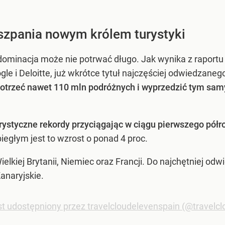
iszpania nowym królem turystyki
 dominacja może nie potrwać długo. Jak wynika z raportu
e i Deloitte, już wkrótce tytuł najczęściej odwiedzaneg
otrzeć nawet 110 mln podróżnych i wyprzedzić tym samy
urystyczne rekordy przyciągając w ciągu pierwszego półr
egłym jest to wzrost o ponad 4 proc.
elkiej Brytanii, Niemiec oraz Francji. Do najchętniej o
anaryjskie.
t udostępniony przez travelcloudelevenspain (@travelc