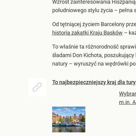
Wzrost zainteresowania Hiszpanią 
południowego stylu życia – pełna 
Od tętniącej życiem Barcelony pr
historią zakątki Kraju Basków
– każ
To właśnie ta różnorodność sprawi
śladami Don Kichota, poszukujący 
natury – wyruszyć na wędrówki po z
To najbezpieczniejszy kraj dla tury
Wybran
m.in. A