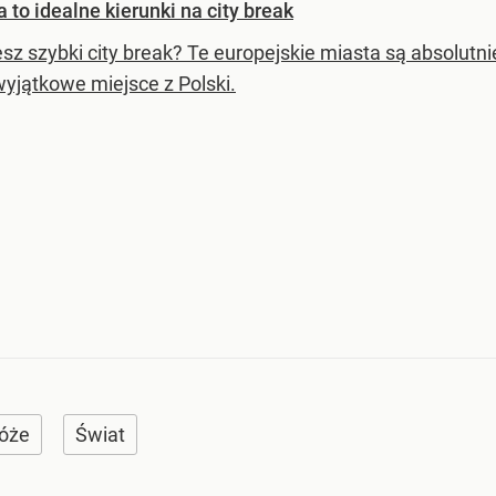
 to idealne kierunki na city break
sz szybki city break? Te europejskie miasta są absolutni
wyjątkowe miejsce z Polski.
óże
Świat