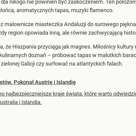
dla nikogo nie powinien być zaskoczeniem. Ten położony
słońca, aromatycznych tapas, muzyki flamenco.
zez malownicze miasteczka Andaluzji do surowego piękn
dy region opowiada inną, ale równie zachwycającą histor
a, że Hiszpania przyciąga jak magnes. Miłośnicy kultur
kulinarnych doznań – próbować tapas w malutkich barach
ielonej Galicji czy surfować na atlantyckich falach.
stów. Pokonał Austrię i Islandię
o najbezpieczniejsze kraje świata, które warto odwiedzić
ustralia i Islandia.