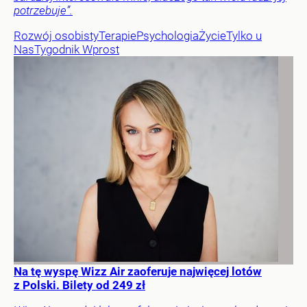
potrzebuje”.
Rozwój osobisty
Terapie
Psychologia
Życie
Tylko u
Nas
Tygodnik Wprost
Na tę wyspę Wizz Air zaoferuje najwięcej lotów
z Polski. Bilety od 249 zł