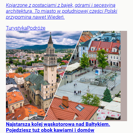
Kojarzone z postaciami z bajek, górami i secesyjną
architekturą. To miasto w południowej części Polski
przypomina nawet Wiedeń.
Turystyka
Podróże
Najstarsza kolej wąskotorowa nad Bałtykiem.
Pojedziesz tuż obok kawiarni i domów