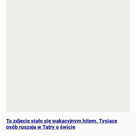
To zdjęcie stało się wakacyjnym hitem. Tysiące
osób ruszają w Tatry o świcie