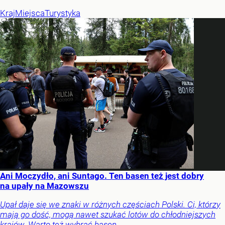
Kraj
Miejsca
Turystyka
Ani Moczydło, ani Suntago. Ten basen też jest dobry
na upały na Mazowszu
Upał daje się we znaki w różnych częściach Polski. Ci, którzy
mają go dość, mogą nawet szukać lotów do chłodniejszych
krajów. Warto też wybrać basen.