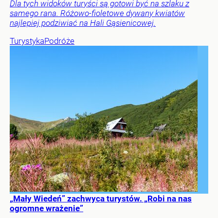
Dla tych widoków turyści są gotowi być na szlaku z
samego rana. Różowo-fioletowe dywany kwiatów
najlepiej podziwiać na Hali Gąsienicowej.
Turystyka
Podróże
„Mały Wiedeń” zachwyca turystów. „Robi na nas
ogromne wrażenie”