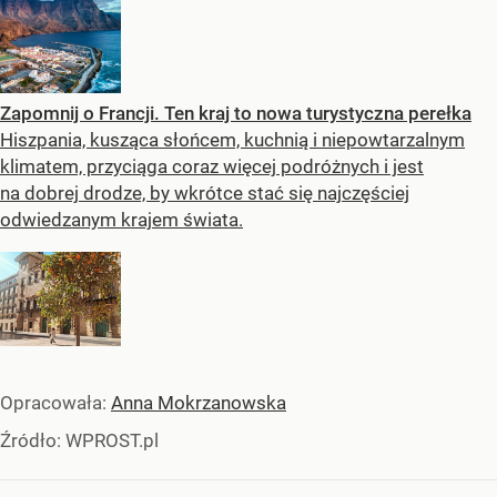
Zapomnij o Francji. Ten kraj to nowa turystyczna perełka
Hiszpania, kusząca słońcem, kuchnią i niepowtarzalnym
klimatem, przyciąga coraz więcej podróżnych i jest
na dobrej drodze, by wkrótce stać się najczęściej
odwiedzanym krajem świata.
Opracowała:
Anna Mokrzanowska
Źródło:
WPROST.pl