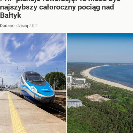
najszybszy całoroczny pociąg nad
Bałtyk
Dodano:
dzisiaj
7:02