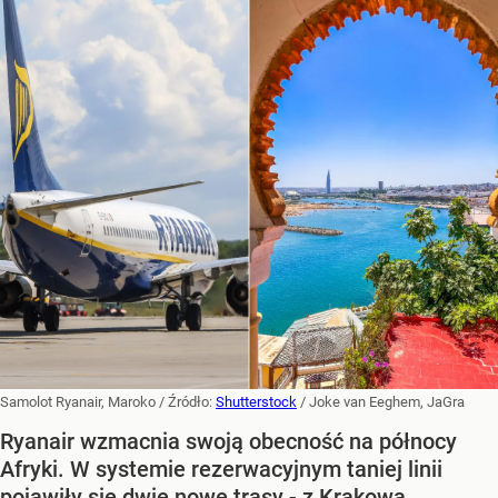
Samolot Ryanair, Maroko
/ Źródło:
Shutterstock
/
Joke van Eeghem, JaGra
Ryanair wzmacnia swoją obecność na północy
Afryki. W systemie rezerwacyjnym taniej linii
pojawiły się dwie nowe trasy - z Krakowa