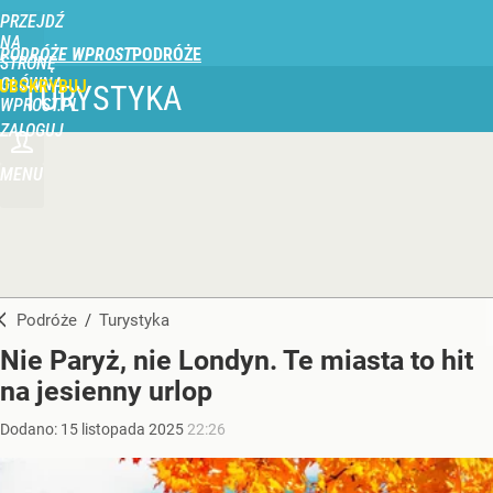
PRZEJDŹ
NA
PODRÓŻE WPROST
STRONĘ
GŁÓWNĄ
UBSKRYBUJ
TURYSTYKA
WPROST.PL
ZALOGUJ
MENU
Podróże
/
Turystyka
Nie Paryż, nie Londyn. Te miasta to hit
na jesienny urlop
Dodano:
15
listopada
2025
22:26