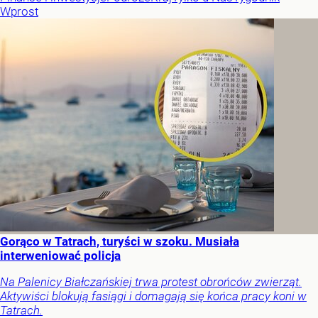
Wprost
Gorąco w Tatrach, turyści w szoku. Musiała
interweniować policja
Na Palenicy Białczańskiej trwa protest obrońców zwierząt.
Aktywiści blokują fasiągi i domagają się końca pracy koni w
Tatrach.