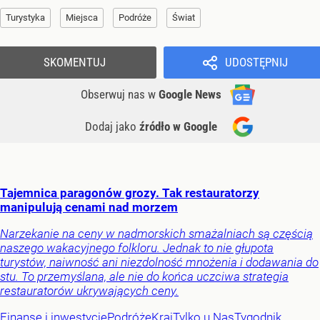
Turystyka
Miejsca
Podróże
Świat
SKOMENTUJ
UDOSTĘPNIJ
Obserwuj nas
w
Google News
Dodaj jako
źródło w Google
Tajemnica paragonów grozy. Tak restauratorzy
manipulują cenami nad morzem
Narzekanie na ceny w nadmorskich smażalniach są częścią
naszego wakacyjnego folkloru. Jednak to nie głupota
turystów, naiwność ani niezdolność mnożenia i dodawania do
stu. To przemyślana, ale nie do końca uczciwa strategia
restauratorów ukrywających ceny.
Finanse i inwestycje
Podróże
Kraj
Tylko u Nas
Tygodnik