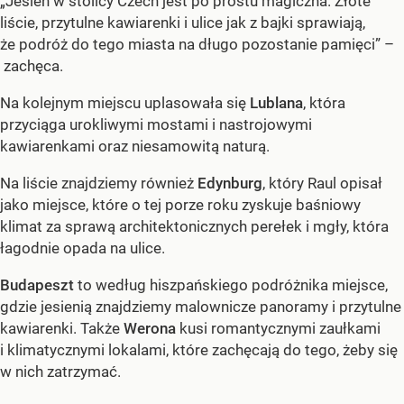
„Jesień w stolicy Czech jest po prostu magiczna. Złote
liście, przytulne kawiarenki i ulice jak z bajki sprawiają,
że podróż do tego miasta na długo pozostanie pamięci” –
zachęca.
Na kolejnym miejscu uplasowała się
Lublana
, która
przyciąga urokliwymi mostami i nastrojowymi
kawiarenkami oraz niesamowitą naturą.
Na liście znajdziemy również
Edynburg
, który Raul opisał
jako miejsce, które o tej porze roku zyskuje baśniowy
klimat za sprawą architektonicznych perełek i mgły, która
łagodnie opada na ulice.
Budapeszt
to według hiszpańskiego podróżnika miejsce,
gdzie jesienią znajdziemy malownicze panoramy i przytulne
kawiarenki. Także
Werona
kusi romantycznymi zaułkami
i klimatycznymi lokalami, które zachęcają do tego, żeby się
w nich zatrzymać.