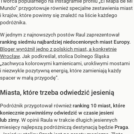
Twórca popularnego na Instagramie profilu „El Mapa de Mi
Mundo” przygotowuje również specjalne zestawienia miast
i krajów, które powinny się znaleźć na liście każdego
podróżnika.
W jednym z najnowszych postów Raul zaprezentował
ranking siedmiu najbardziej niedocenionych miast Europy.
Bloger wyróżnił jedno z polskich miast, a konkretnie
Wrocław
. Jak podkreślał, stolica Dolnego Śląska
„zachwyca kolorowymi kamienicami, urokliwymi mostami
i niezwykle pozytywną energią, które zamieniają każdy
spacer w małą przygodę”.
Miasta, które trzeba odwiedzić jesienią
Podróżnik przygotował również
ranking 10 miast, które
koniecznie powinniśmy odwiedzić w czasie jesieni
lub zimy
. W opinii Raula w trakcie długich jesiennych
miesięcy najlepszą podróżniczą destynacją będzie
Praga
.