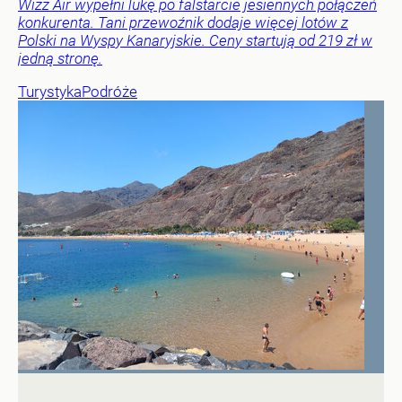
Wizz Air wypełni lukę po falstarcie jesiennych połączeń
konkurenta. Tani przewoźnik dodaje więcej lotów z
Polski na Wyspy Kanaryjskie. Ceny startują od 219 zł w
jedną stronę.
Turystyka
Podróże