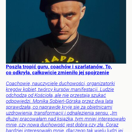
Poszła tropić guru, coachów i szarlatanów. To,
co odkryła, całkowicie zmieniło jej spojrzenie
Coachowie, nauczyciele duchowości, organizatorki
kręgów kobiet, twórcy kursów manifestacji. Ludzie
odchodzą od Kościoła, ale nie przestają szukać
odpowiedzi. Monika Sobień-Górska przez dwa lata
sprawdzała, co naprawdę kryje się za obietnicami
uzdrowienia, transformacji i odnalezienia sensu. „Im
dłużej pracowałam nad książką, tym mniej interesowało
mnie, czy nowa duchowość jest dobra czy zła. Coraz
bardziej interesowało mnie, dlaczego tak wielu ludzi jej