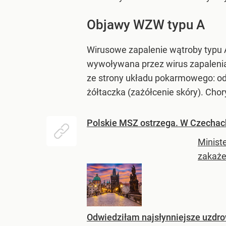
Objawy WZW typu A
Wirusowe zapalenie wątroby typu A
wywoływana przez wirus zapalenia
ze strony układu pokarmowego: odb
żółtaczka (zażółcenie skóry). Cho
Polskie MSZ ostrzega. W Czechac
Minist
zakaże
Odwiedziłam najsłynniejsze uzdrow