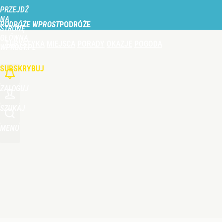
PRZEJDŹ
Udostępnij
0
Skomentuj
NA
PODRÓŻE WPROST
STRONĘ
GŁÓWNĄ
TURYSTYKA
MIEJSCA
PORADY
OKAZJE
POGODA
WPROST.PL
SUBSKRYBUJ
ZALOGUJ
SZUKAJ
MENU