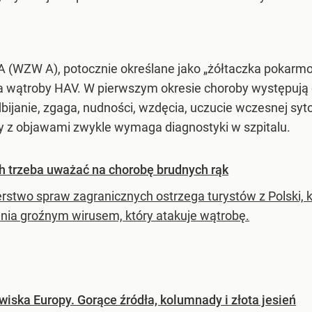
 (WZW A), potocznie określane jako „żółtaczka pokarmow
 wątroby HAV. W pierwszym okresie choroby występują
ijanie, zgaga, nudności, wzdęcia, uczucie wczesnej syto
ry z objawami zwykle wymaga diagnostyki w szpitalu.
h trzeba uważać na chorobę brudnych rąk
erstwo spraw zagranicznych ostrzega turystów z Polski, 
nia groźnym wirusem, który atakuje wątrobę.
iska Europy. Gorące źródła, kolumnady i złota jesień