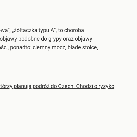
a”, „żółtaczka typu A”, to choroba
 objawy podobne do grypy oraz objawy
ści, ponadto: ciemny mocz, blade stolce,
którzy planują podróż do Czech. Chodzi o ryzyko