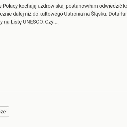
e Polacy kochają uzdrowiska, postanowiłam odwiedzić k
cznie dalej niż do kultowego Ustronia na Śląsku. Dotarła
y na Listę UNESCO. Czy...
óże