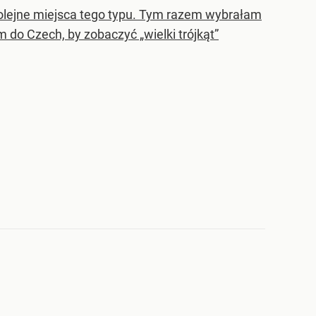
olejne miejsca tego typu. Tym razem wybrałam
m do Czech, by zobaczyć „wielki trójkąt”