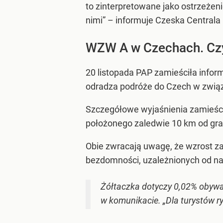
to zinterpretowane jako ostrzeżen
nimi” – informuje Czeska Centrala
WZW A w Czechach. Czy
20 listopada PAP zamieściła inform
odradza podróże do Czech w zwią
Szczegółowe wyjaśnienia zamieścił
położonego zaledwie 10 km od gran
Obie zwracają uwagę, że wzrost za
bezdomności, uzależnionych od na
Żółtaczka dotyczy 0,02% obywat
w komunikacie. „Dla turystów ry