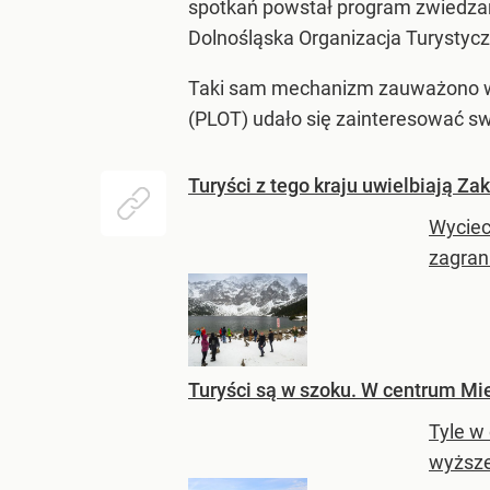
spotkań powstał program zwiedzan
Dolnośląska Organizacja Turystyczn
Taki sam mechanizm zauważono wcze
(PLOT) udało się zainteresować swo
Turyści z tego kraju uwielbiają Za
Wyciecz
zagrani
Turyści są w szoku. W centrum Mie
Tyle w
wyższe