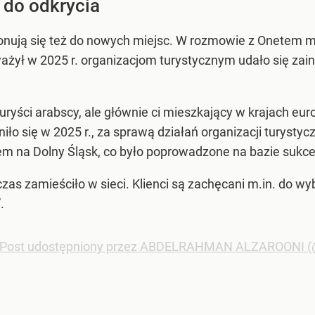
 do odkrycia
onują się też do nowych miejsc. W rozmowie z Onetem mó
ważył w 2025 r. organizacjom turystycznym udało się zai
uryści arabscy, ale głównie ci mieszkający w krajach euro
niło się w 2025 r., za sprawą działań organizacji turyst
dem na Dolny Śląsk, co było poprowadzone na bazie sukc
 czas zamieściło w sieci. Klienci są zachęcani m.in. do w
.
Post udostępniony przez ABDELRAHMAN ALZAROONI (@