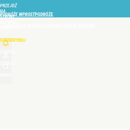
PRZEJDŹ
Udostępnij
0
Skomentuj
NA
PODRÓŻE WPROST
STRONĘ
GŁÓWNĄ
TURYSTYKA
MIEJSCA
PORADY
OKAZJE
POGODA
O polskiej wiosce zrobiło się głośno na świecie. 
WPROST.PL
SUBSKRYBUJ
dodaj
ZALOGUJ
Vistula x LOT: Elegancja w podróży. Premiera wspó
SZUKAJ
MENU
dodaj
Turyści wydają fortunę nad Bałtykiem. Tyle płacą z
dodaj