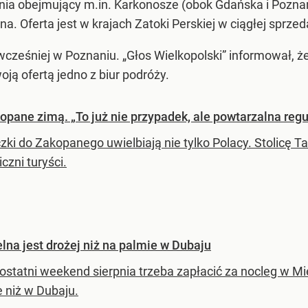
ia obejmujący m.in. Karkonosze (obok Gdańska i Pozna
a. Oferta jest w krajach Zatoki Perskiej w ciągłej sprzed
śniej w Poznaniu. „Głos Wielkopolski” informował, że 
ją ofertą jedno z biur podróży.
kopane zimą. „To już nie przypadek, ale powtarzalna regu
ki do Zakopanego uwielbiają nie tylko Polacy. Stolicę Ta
czni turyści.
lna jest drożej niż na palmie w Dubaju
 ostatni weekend sierpnia trzeba zapłacić za nocleg w Mi
 niż w Dubaju.