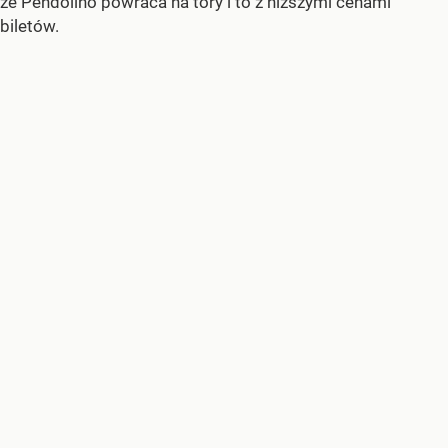
że Pendolino powraca na tory i to z niższymi cenami
biletów.