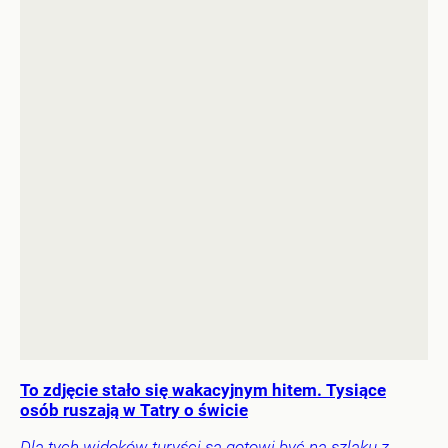
To zdjęcie stało się wakacyjnym hitem. Tysiące
osób ruszają w Tatry o świcie
Dla tych widoków turyści są gotowi być na szlaku z