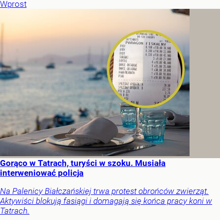
Wprost
Gorąco w Tatrach, turyści w szoku. Musiała
interweniować policja
Na Palenicy Białczańskiej trwa protest obrońców zwierząt.
Aktywiści blokują fasiągi i domagają się końca pracy koni w
Tatrach.