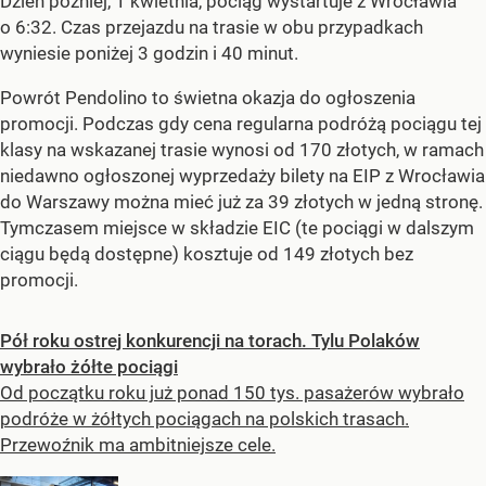
Dzień później, 1 kwietnia, pociąg wystartuje z Wrocławia
o 6:32. Czas przejazdu na trasie w obu przypadkach
wyniesie poniżej 3 godzin i 40 minut.
Powrót Pendolino to świetna okazja do ogłoszenia
promocji. Podczas gdy cena regularna podróżą pociągu tej
klasy na wskazanej trasie wynosi od 170 złotych, w ramach
niedawno ogłoszonej wyprzedaży bilety na EIP z Wrocławia
do Warszawy można mieć już za 39 złotych w jedną stronę.
Tymczasem miejsce w składzie EIC (te pociągi w dalszym
ciągu będą dostępne) kosztuje od 149 złotych bez
promocji.
Pół roku ostrej konkurencji na torach. Tylu Polaków
wybrało żółte pociągi
Od początku roku już ponad 150 tys. pasażerów wybrało
podróże w żółtych pociągach na polskich trasach.
Przewoźnik ma ambitniejsze cele.