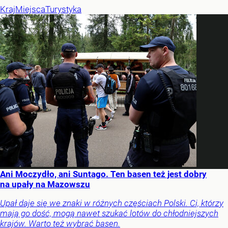
Kraj
Miejsca
Turystyka
Ani Moczydło, ani Suntago. Ten basen też jest dobry
na upały na Mazowszu
Upał daje się we znaki w różnych częściach Polski. Ci, którzy
mają go dość, mogą nawet szukać lotów do chłodniejszych
krajów. Warto też wybrać basen.