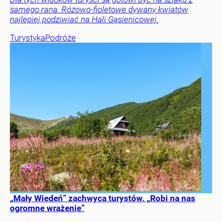
samego rana. Różowo-fioletowe dywany kwiatów
najlepiej podziwiać na Hali Gąsienicowej.
Turystyka
Podróże
„Mały Wiedeń” zachwyca turystów. „Robi na nas
ogromne wrażenie”