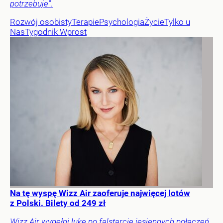
potrzebuje”.
Rozwój osobisty
Terapie
Psychologia
Życie
Tylko u
Nas
Tygodnik Wprost
Na tę wyspę Wizz Air zaoferuje najwięcej lotów
z Polski. Bilety od 249 zł
Wizz Air wypełni lukę po falstarcie jesiennych połączeń