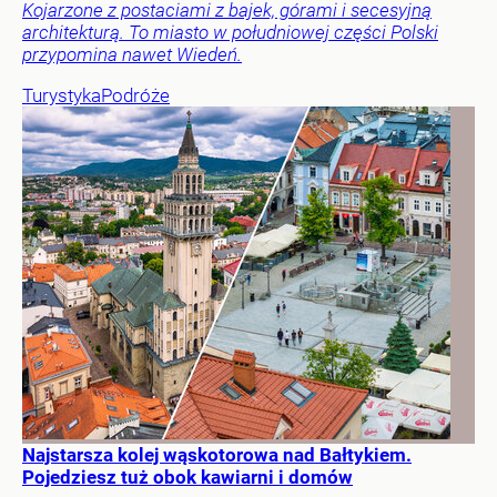
Kojarzone z postaciami z bajek, górami i secesyjną
architekturą. To miasto w południowej części Polski
przypomina nawet Wiedeń.
Turystyka
Podróże
Najstarsza kolej wąskotorowa nad Bałtykiem.
Pojedziesz tuż obok kawiarni i domów