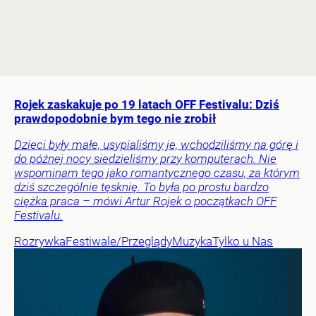
Rojek zaskakuje po 19 latach OFF Festivalu: Dziś
prawdopodobnie bym tego nie zrobił
Dzieci były małe, usypialiśmy je, wchodziliśmy na górę i
do późnej nocy siedzieliśmy przy komputerach. Nie
wspominam tego jako romantycznego czasu, za którym
dziś szczególnie tęsknię. To była po prostu bardzo
ciężka praca – mówi Artur Rojek o początkach OFF
Festivalu.
Rozrywka
Festiwale/Przeglądy
Muzyka
Tylko u Nas