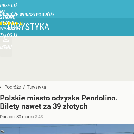
PRZEJDŹ
NA
PODRÓŻE WPROST
STRONĘ
GŁÓWNĄ
UBSKRYBUJ
TURYSTYKA
WPROST.PL
ZALOGUJ
MENU
Podróże
/
Turystyka
Polskie miasto odzyska Pendolino.
Bilety nawet za 39 złotych
Dodano:
30
marca
8:48