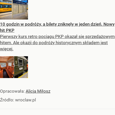
10 godzin w podróży, a bilety zniknęły w jeden dzień. Nowy
hit PKP
Pierwszy kurs retro pociągu PKP okazał się sprzedażowym
hitem. Ale okazji do podróży historycznym składem jest
więcej.
Opracowała:
Alicja Miłosz
Źródło:
wroclaw.pl