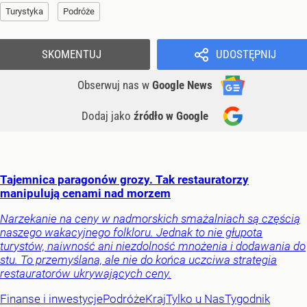
Turystyka
Podróże
SKOMENTUJ
UDOSTĘPNIJ
Obserwuj nas
w
Google News
Dodaj jako
źródło w Google
Tajemnica paragonów grozy. Tak restauratorzy
manipulują cenami nad morzem
Narzekanie na ceny w nadmorskich smażalniach są częścią
naszego wakacyjnego folkloru. Jednak to nie głupota
turystów, naiwność ani niezdolność mnożenia i dodawania do
stu. To przemyślana, ale nie do końca uczciwa strategia
restauratorów ukrywających ceny.
Finanse i inwestycje
Podróże
Kraj
Tylko u Nas
Tygodnik