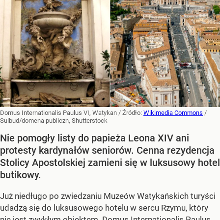
Domus Internationalis Paulus VI, Watykan
/ Źródło:
Wikimedia Commons
/
Sulbud/domena publiczn, Shutterstock
Nie pomogły listy do papieża Leona XIV ani
protesty kardynałów seniorów. Cenna rezydencja
Stolicy Apostolskiej zamieni się w luksusowy hotel
butikowy.
Już niedługo po zwiedzaniu Muzeów Watykańskich turyści
udadzą się do luksusowego hotelu w sercu Rzymu, który
nie jest zwykłym obiektem. Domus Internationalis Paulus