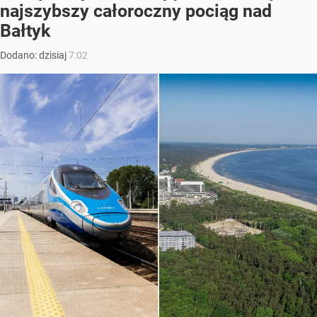
najszybszy całoroczny pociąg nad
Bałtyk
Dodano:
dzisiaj
7:02