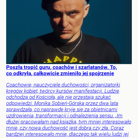
Poszła tropić guru, coachów i szarlatanów. To,
co odkryła, całkowicie zmieniło jej spojrzenie
Coachowie, nauczyciele duchowości, organizatorki
kręgów kobiet, twórcy kursów manifestacji. Ludzie
odchodzą od Kościoła, ale nie przestają szukać
odpowiedzi. Monika Sobień-Górska przez dwa lata
sprawdzała, co naprawdę kryje się za obietnicami
uzdrowienia, transformacji i odnalezienia sensu. „Im
dłużej pracowałam nad książką, tym mniej interesowało
mnie, czy nowa duchowość jest dobra czy zła. Coraz
bardziej interesowało mnie, dlaczego tak wielu ludzi jej