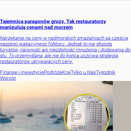
Tajemnica paragonów grozy. Tak restauratorzy
manipulują cenami nad morzem
Narzekanie na ceny w nadmorskich smażalniach są częścią
naszego wakacyjnego folkloru. Jednak to nie głupota
turystów, naiwność ani niezdolność mnożenia i dodawania do
stu. To przemyślana, ale nie do końca uczciwa strategia
restauratorów ukrywających ceny.
Finanse i inwestycje
Podróże
Kraj
Tylko u Nas
Tygodnik
Wprost