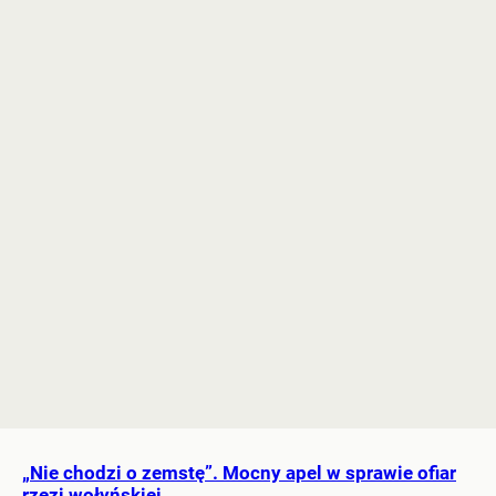
„Nie chodzi o zemstę”. Mocny apel w sprawie ofiar
rzezi wołyńskiej