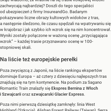
zachwycają najbardziej? Doszli do tego specjaliści
od ubezpieczeń z firmy InsureandGo. Badanym
pokazywano liczne obrazy kultowych widoków z tras,
a następnie śledzono, ile czasu spędzali na wpatrywaniu się
w krajobraz i jak szybko ich wzrok się na nim koncentrował.
Wyniki zostały połączone w ważoną ocenę „przyciągająca
wzrok” – każdej trasie przyznawano ocenę w 100-
stopniowej skali.
Na liście też europejskie perełki
Poza zwycięzcą z Japonii, na liście rankingu ekspertów
dominuje Europa – aż cztery z dziesięciu najlepszych tras
znajdują się na tym kontynencie. Na podium za Sagano
Romantic Train znalazły się
Ekspres Bernina z Włoch
i Szwajcarii
oraz
szwajcarski Glacier Express
.
Poza nimi pierwszą dziesiątkę zamknęły: linia West
Highland (Szkocja), Alishan Forest Railway (Tajwan), Serra