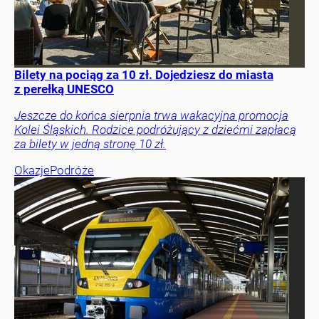
Bilety na pociąg za 10 zł. Dojedziesz do miasta
z perełką UNESCO
Jeszcze do końca sierpnia trwa wakacyjna promocja
Kolei Śląskich. Rodzice podróżujący z dziećmi zapłacą
za bilety w jedną stronę 10 zł.
Okazje
Podróże