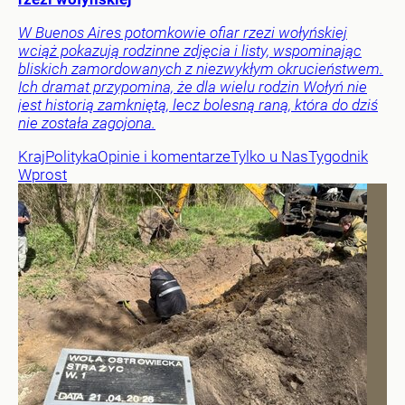
W Buenos Aires potomkowie ofiar rzezi wołyńskiej
wciąż pokazują rodzinne zdjęcia i listy, wspominając
bliskich zamordowanych z niezwykłym okrucieństwem.
Ich dramat przypomina, że dla wielu rodzin Wołyń nie
jest historią zamkniętą, lecz bolesną raną, która do dziś
nie została zagojona.
Kraj
Polityka
Opinie i komentarze
Tylko u Nas
Tygodnik
Wprost