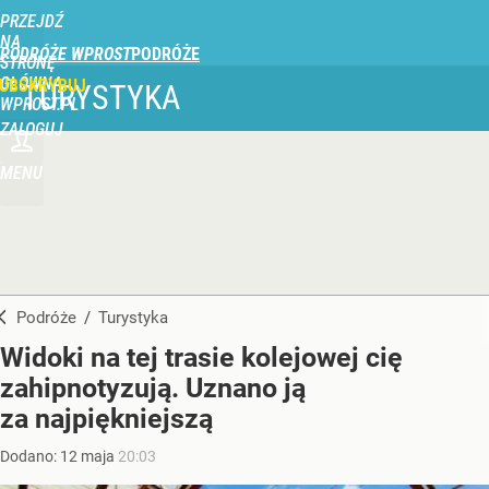
PRZEJDŹ
NA
PODRÓŻE WPROST
STRONĘ
GŁÓWNĄ
UBSKRYBUJ
TURYSTYKA
WPROST.PL
ZALOGUJ
MENU
Podróże
/
Turystyka
Widoki na tej trasie kolejowej cię
zahipnotyzują. Uznano ją
za najpiękniejszą
Dodano:
12
maja
20:03