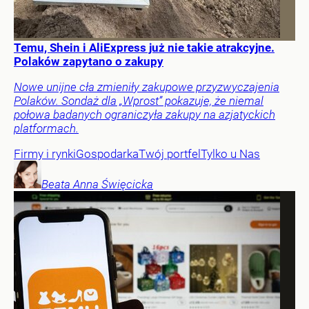
Temu, Shein i AliExpress już nie takie atrakcyjne.
Polaków zapytano o zakupy
Nowe unijne cła zmieniły zakupowe przyzwyczajenia
Polaków. Sondaż dla „Wprost” pokazuje, że niemal
połowa badanych ograniczyła zakupy na azjatyckich
platformach.
Firmy i rynki
Gospodarka
Twój portfel
Tylko u Nas
Beata Anna
Święcicka