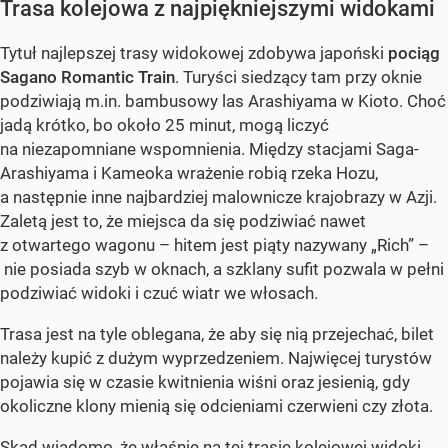
Trasa kolejowa z najpiękniejszymi widokami
Tytuł najlepszej trasy widokowej zdobywa japoński
pociąg
Sagano Romantic Train
. Turyści siedzący tam przy oknie
podziwiają m.in. bambusowy las Arashiyama w Kioto. Choć
jadą krótko, bo około 25 minut, mogą liczyć
na niezapomniane wspomnienia. Między stacjami Saga-
Arashiyama i Kameoka wrażenie robią rzeka Hozu,
a następnie inne najbardziej malownicze krajobrazy w Azji.
Zaletą jest to, że miejsca da się podziwiać nawet
z otwartego wagonu – hitem jest piąty nazywany „Rich” –
nie posiada szyb w oknach, a szklany sufit pozwala w pełni
podziwiać widoki i czuć wiatr we włosach.
Trasa jest na tyle oblegana, że aby się nią przejechać, bilet
należy kupić z dużym wyprzedzeniem. Najwięcej turystów
pojawia się w czasie kwitnienia wiśni oraz jesienią, gdy
okoliczne klony mienią się odcieniami czerwieni czy złota.
Skąd wiadomo, że właśnie na tej trasie kolejowej widoki