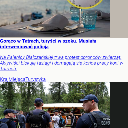
Gorąco w Tatrach, turyści w szoku. Musiała
interweniować policja
Na Palenicy Białczańskiej trwa protest obrońców zwierząt.
Aktywiści blokują fasiągi i domagają się końca pracy koni w
Tatrach.
Kraj
Miejsca
Turystyka