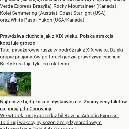
Verde Express Brazylia), Rocky Mountaineer (Kanada),
Kolej Semmering (Austria), Coast Starlight (USA)
oraz White Pass i Yukon (USA/Kanada).
Prawdziwa ciuchcia jak z XIX wieku. Polska atrakcja
kosztuje grosze
Tutaj pasażerowie ruszą w podróż jak z XIX wieku. Dzięki
grupie pasjonatów po torach jedzie prawdziwa ciuchcia.
Bilety kosztują tyle, co rok temu.
Najtańsze będą znikać błyskawicznie. Znamy ceny biletów
na pociąg do Chorwacji
We wtorek ruszy sprzedaż biletów na Adriatic Express.
To drugi wakacyjny sezon z międzynarodowym