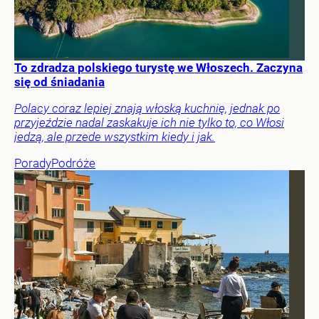
To zdradza polskiego turystę we Włoszech. Zaczyna
się od śniadania
Polacy coraz lepiej znają włoską kuchnię, jednak po
przyjeździe nadal zaskakuje ich nie tylko to, co Włosi
jedzą, ale przede wszystkim kiedy i jak.
Porady
Podróże