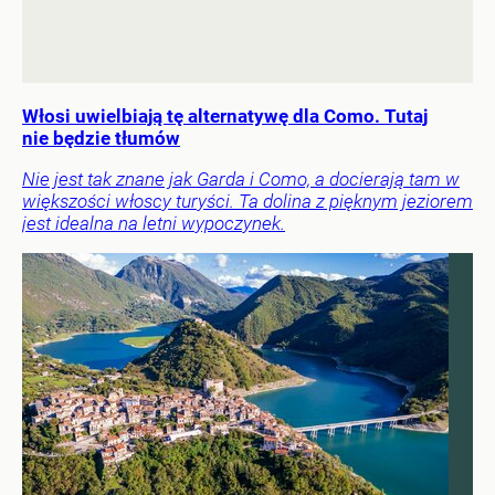
Włosi uwielbiają tę alternatywę dla Como. Tutaj
nie będzie tłumów
Nie jest tak znane jak Garda i Como, a docierają tam w
większości włoscy turyści. Ta dolina z pięknym jeziorem
jest idealna na letni wypoczynek.