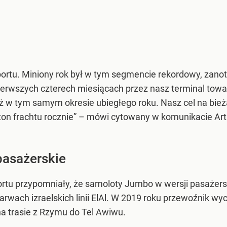
ci portu. Miniony rok był w tym segmencie rekordowy, zan
ierwszych czterech miesiącach przez nasz terminal towar
 w tym samym okresie ubiegłego roku. Nasz cel na bieżący
ton frachtu rocznie” – mówi cytowany w komunikacie Ar
pasażerskie
rtu przypomniały, że samoloty Jumbo w wersji pasażerskie
barwach izraelskich linii ElAl. W 2019 roku przewoźnik wyc
 na trasie z Rzymu do Tel Awiwu.