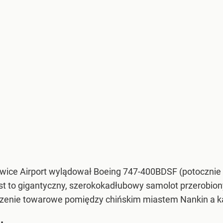
owice Airport wylądował Boeing 747-400BDSF (potoczni
. Jest to gigantyczny, szerokokadłubowy samolot przerob
zenie towarowe pomiędzy chińskim miastem Nankin a ka