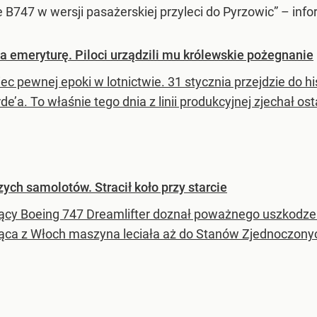
 B747 w wersji pasażerskiej przyleci do Pyrzowic” – info
 emeryturę. Piloci urządzili mu królewskie pożegnanie
ec pewnej epoki w lotnictwie. 31 stycznia przejdzie do hi
e’a. To właśnie tego dnia z linii produkcyjnej zjechał os
ych samolotów. Stracił koło przy starcie
jący Boeing 747 Dreamlifter doznał poważnego uszkodzen
jąca z Włoch maszyna leciała aż do Stanów Zjednoczony