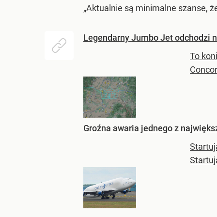
„Aktualnie są minimalne szanse, że
Legendarny Jumbo Jet odchodzi na
To koni
Concord
Groźna awaria jednego z największ
Startu
Startu