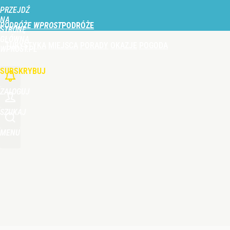
PRZEJDŹ
Udostępnij
0
Skomentuj
NA
PODRÓŻE WPROST
STRONĘ
GŁÓWNĄ
TURYSTYKA
MIEJSCA
PORADY
OKAZJE
POGODA
WPROST.PL
SUBSKRYBUJ
ZALOGUJ
SZUKAJ
MENU