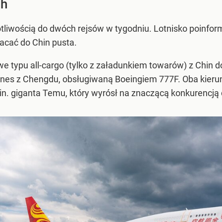
ch
tliwością do dwóch rejsów w tygodniu. Lotnisko poinfor
acać do Chin pusta.
we typu all-cargo (tylko z załadunkiem towarów) z Chin 
rlines z Chengdu, obsługiwaną Boeingiem 777F. Oba kieru
in. giganta Temu, który wyrósł na znaczącą konkurencją