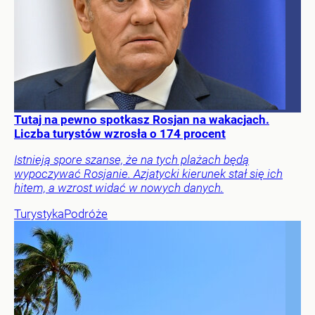
Tutaj na pewno spotkasz Rosjan na wakacjach.
Liczba turystów wzrosła o 174 procent
Istnieją spore szanse, że na tych plażach będą
wypoczywać Rosjanie. Azjatycki kierunek stał się ich
hitem, a wzrost widać w nowych danych.
Turystyka
Podróże