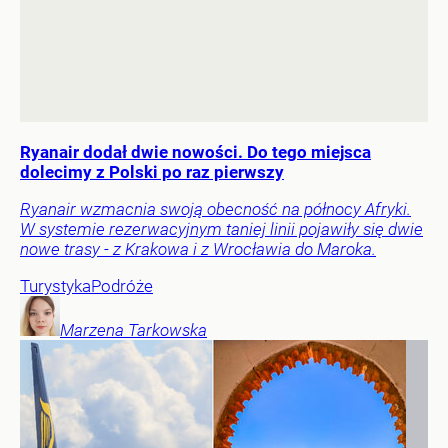
Ryanair dodał dwie nowości. Do tego miejsca
dolecimy z Polski po raz pierwszy
Ryanair wzmacnia swoją obecność na północy Afryki.
W systemie rezerwacyjnym taniej linii pojawiły się dwie
nowe trasy - z Krakowa i z Wrocławia do Maroka.
Turystyka
Podróże
Marzena
Tarkowska