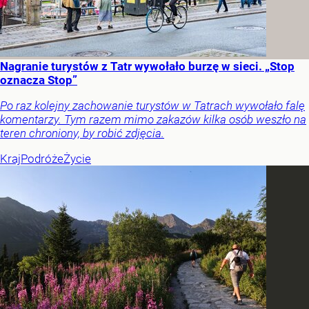
Nagranie turystów z Tatr wywołało burzę w sieci. „Stop
oznacza Stop”
Po raz kolejny zachowanie turystów w Tatrach wywołało falę
komentarzy. Tym razem mimo zakazów kilka osób weszło na
teren chroniony, by robić zdjęcia.
Kraj
Podróże
Życie