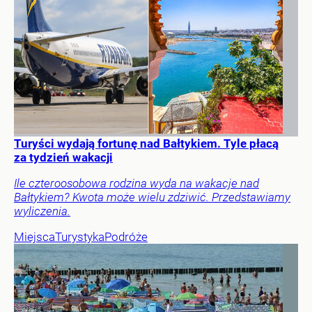
Turyści wydają fortunę nad Bałtykiem. Tyle płacą
za tydzień wakacji
Ile czteroosobowa rodzina wyda na wakacje nad
Bałtykiem? Kwota może wielu zdziwić. Przedstawiamy
wyliczenia.
Miejsca
Turystyka
Podróże