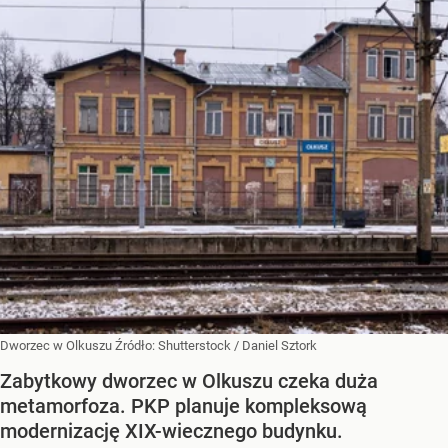
Dworzec w Olkuszu
Źródło:
Shutterstock
/
Daniel Sztork
Zabytkowy dworzec w Olkuszu czeka duża
metamorfoza. PKP planuje kompleksową
modernizację XIX-wiecznego budynku.