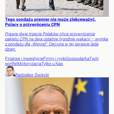
Tego sondażu premier nie może zlekceważyć.
Polacy o przywróceniu CPN
Prawie dwie trzecie Polaków chce przywrócenia
pakietu CPN na dwa ostatnie tygodnie wakacji – wynika
z sondażu dla „Wprost”. Decyzja w tej sprawie lada
dzień.
Finanse i inwestycje
Firmy i rynki
Gospodarka
Twój
portfel
Motoryzacja
Tylko u Nas
Radosław
Święcki