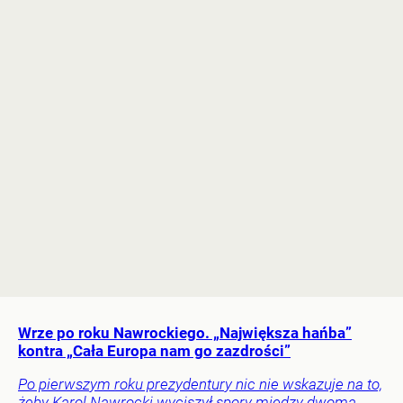
Wrze po roku Nawrockiego. „Największa hańba”
kontra „Cała Europa nam go zazdrości”
Po pierwszym roku prezydentury nic nie wskazuje na to,
żeby Karol Nawrocki wyciszył spory między dwoma