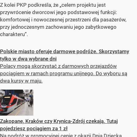
Z kolei PKP podkreśla, że „celem projektu jest
przywrócenie dworcowi jego podstawowej funkcji:
komfortowej i nowoczesnej przestrzeni dla pasażerów,
przy jednoczesnym zachowaniu jego zabytkowego
charakteru”.
Polskie miasto oferuje darmowe podróże. Skorzystamy
tylko w dwa wybrane dni
Polacy mogą skorzystać z darmowych przejazdów
pociągiem w ramach programu unijnego. Do wyboru są
dwa kursy w maju.
Zakopane, Kraków czy Krynica-Zdrój czekają. Tutaj
pojedziesz pociągiem za 1 zł
Na podróż w promocyjnej cenie z okazji Dnia Dziecka