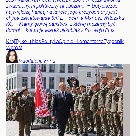
zwaśnionymi politycznymi obozami. – Dotychczas
największą hańbą na karcie jego prezydentury jest
chyba zawetowanie SAFE – ocenia Mariusz Witczak z
KO. – Mamy głowę państwa, z której możemy być
dumni – kontruje Marek Jakubiak z Rozwoju Plus.
Kraj
Tylko u Nas
Polityka
Opinie i komentarze
Tygodnik
Wprost
Magdalena
Frindt