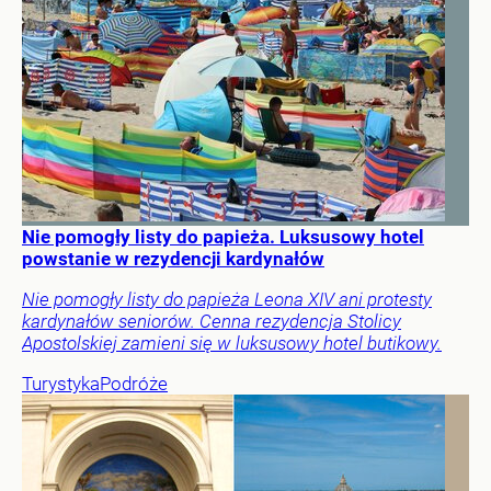
Nie pomogły listy do papieża. Luksusowy hotel
powstanie w rezydencji kardynałów
Nie pomogły listy do papieża Leona XIV ani protesty
kardynałów seniorów. Cenna rezydencja Stolicy
Apostolskiej zamieni się w luksusowy hotel butikowy.
Turystyka
Podróże