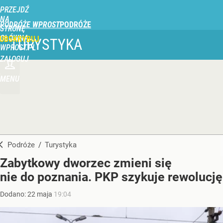
PRZEJDŹ
NA
PODRÓŻE WPROST
STRONĘ
GŁÓWNĄ
UBSKRYBUJ
TURYSTYKA
WPROST.PL
ZALOGUJ
MENU
Podróże
/
Turystyka
Zabytkowy dworzec zmieni się
nie do poznania. PKP szykuje rewolucję
Dodano:
22
maja
19:04