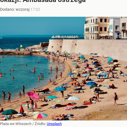
Dodano:
wczoraj
17:02
Plaża we Włoszech
/ Źródło:
Unsplash