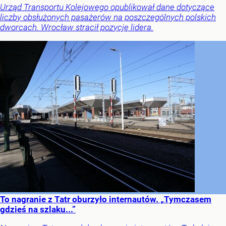
Urząd Transportu Kolejowego opublikował dane dotyczące
liczby obsłużonych pasażerów na poszczególnych polskich
dworcach. Wrocław stracił pozycję lidera.
To nagranie z Tatr oburzyło internautów. „Tymczasem
gdzieś na szlaku...”