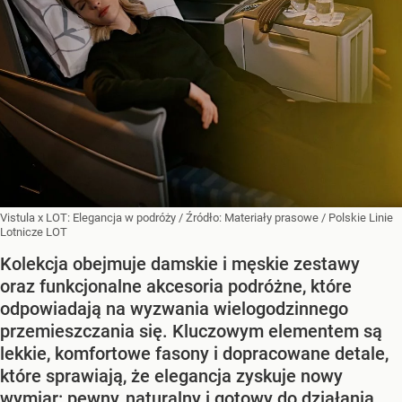
Vistula x LOT: Elegancja w podróży
/ Źródło:
Materiały prasowe
/
Polskie Linie
Lotnicze LOT
Kolekcja obejmuje damskie i męskie zestawy
oraz funkcjonalne akcesoria podróżne, które
odpowiadają na wyzwania wielogodzinnego
przemieszczania się. Kluczowym elementem są
lekkie, komfortowe fasony i dopracowane detale,
które sprawiają, że elegancja zyskuje nowy
wymiar: pewny, naturalny i gotowy do działania.