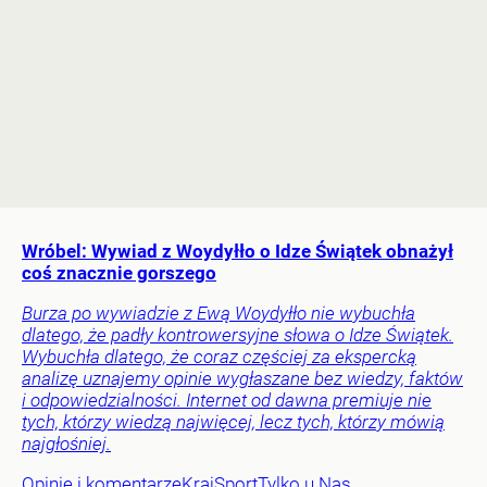
Wróbel: Wywiad z Woydyłło o Idze Świątek obnażył
coś znacznie gorszego
Burza po wywiadzie z Ewą Woydyłło nie wybuchła
dlatego, że padły kontrowersyjne słowa o Idze Świątek.
Wybuchła dlatego, że coraz częściej za ekspercką
analizę uznajemy opinie wygłaszane bez wiedzy, faktów
i odpowiedzialności. Internet od dawna premiuje nie
tych, którzy wiedzą najwięcej, lecz tych, którzy mówią
najgłośniej.
Opinie i komentarze
Kraj
Sport
Tylko u Nas