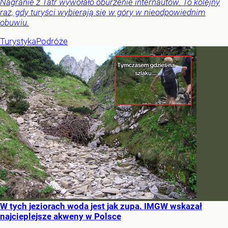
Nagranie z Tatr wywołało oburzenie internautów. To kolejny
raz, gdy turyści wybierają się w góry w nieodpowiednim
obuwiu.
Turystyka
Podróże
W tych jeziorach woda jest jak zupa. IMGW wskazał
najcieplejsze akweny w Polsce