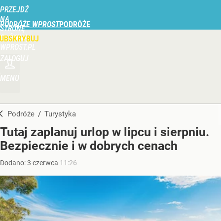
PRZEJDŹ
NA
PODRÓŻE WPROST
STRONĘ
GŁÓWNĄ
UBSKRYBUJ
WPROST.PL
ZALOGUJ
MENU
Podróże
/
Turystyka
Tutaj zaplanuj urlop w lipcu i sierpniu.
Bezpiecznie i w dobrych cenach
Dodano:
3
czerwca
11:26