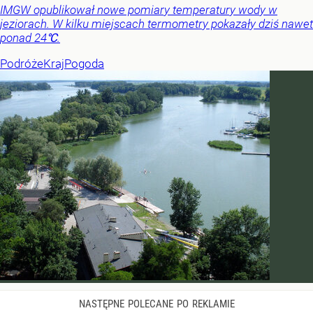
IMGW opublikował nowe pomiary temperatury wody w
jeziorach. W kilku miejscach termometry pokazały dziś nawet
ponad 24℃.
Podróże
Kraj
Pogoda