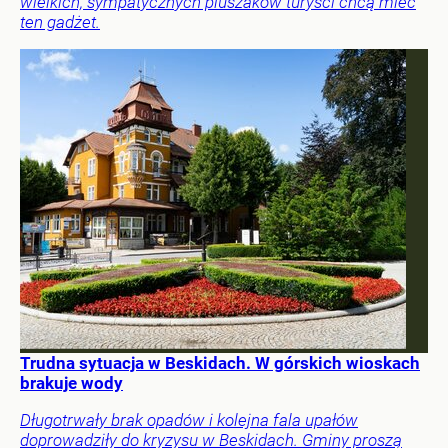
wielkich, sympatycznych pluszaków turyści chcą mieć
ten gadżet.
Trudna sytuacja w Beskidach. W górskich wioskach
brakuje wody
Długotrwały brak opadów i kolejna fala upałów
doprowadziły do kryzysu w Beskidach. Gminy proszą