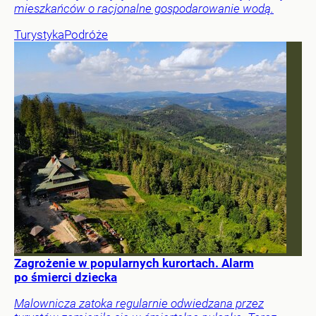
mieszkańców o racjonalne gospodarowanie wodą.
Turystyka
Podróże
Zagrożenie w popularnych kurortach. Alarm
po śmierci dziecka
Malownicza zatoka regularnie odwiedzana przez