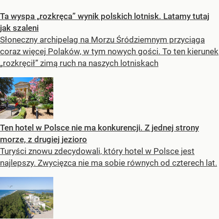
Ta wyspa „rozkręca” wynik polskich lotnisk. Latamy tutaj
jak szaleni
Słoneczny archipelag na Morzu Śródziemnym przyciąga
coraz więcej Polaków, w tym nowych gości. To ten kierunek
„rozkręcił” zimą ruch na naszych lotniskach
Ten hotel w Polsce nie ma konkurencji. Z jednej strony
morze, z drugiej jezioro
Turyści znowu zdecydowali, który hotel w Polsce jest
najlepszy. Zwycięzca nie ma sobie równych od czterech lat.