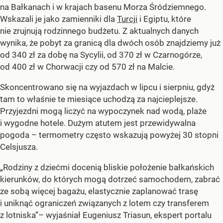
na Bałkanach i w krajach basenu Morza Śródziemnego.
Wskazali je jako zamienniki dla
Turcji
i Egiptu, które
nie zrujnują rodzinnego budżetu. Z aktualnych danych
wynika, że pobyt za granicą dla dwóch osób znajdziemy już
od 340 zł za dobę na Sycylii, od 370 zł w Czarnogórze,
od 400 zł w Chorwacji czy od 570 zł na Malcie.
Skoncentrowano się na wyjazdach w lipcu i sierpniu, gdyż
tam to właśnie te miesiące uchodzą za najcieplejsze.
Przyjezdni mogą liczyć na wypoczynek nad wodą, plaże
i wygodne hotele. Dużym atutem jest przewidywalna
pogoda – termometry często wskazują powyżej 30 stopni
Celsjusza.
„Rodziny z dziećmi docenią bliskie położenie bałkańskich
kierunków, do których mogą dotrzeć samochodem, zabrać
ze sobą więcej bagażu, elastycznie zaplanować trasę
i uniknąć ograniczeń związanych z lotem czy transferem
z lotniska”– wyjaśniał Eugeniusz Triasun, ekspert portalu