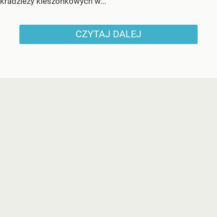
kradzieży kieszonkowych w...
CZYTAJ DALEJ