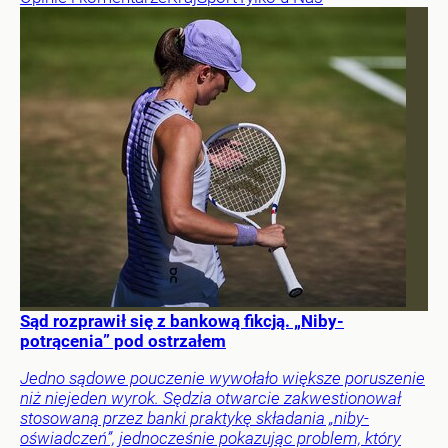
Sąd rozprawił się z bankową fikcją. „Niby-
potrącenia” pod ostrzałem
Jedno sądowe pouczenie wywołało większe poruszenie
niż niejeden wyrok. Sędzia otwarcie zakwestionował
stosowaną przez banki praktykę składania „niby-
oświadczeń”, jednocześnie pokazując problem, który