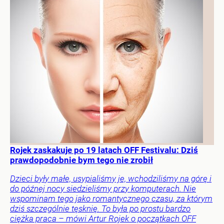
Rojek zaskakuje po 19 latach OFF Festivalu: Dziś
prawdopodobnie bym tego nie zrobił
Dzieci były małe, usypialiśmy je, wchodziliśmy na górę i
do późnej nocy siedzieliśmy przy komputerach. Nie
wspominam tego jako romantycznego czasu, za którym
dziś szczególnie tęsknię. To była po prostu bardzo
ciężka praca – mówi Artur Rojek o początkach OFF