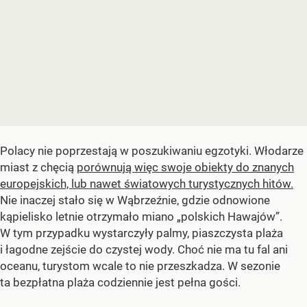
Polacy nie poprzestają w poszukiwaniu egzotyki. Włodarze
miast z chęcią
porównują więc swoje obiekty do znanych
europejskich, lub nawet światowych turystycznych hitów.
Nie inaczej stało się w Wąbrzeźnie, gdzie odnowione
kąpielisko letnie otrzymało miano „polskich Hawajów”.
W tym przypadku wystarczyły palmy, piaszczysta plaża
i łagodne zejście do czystej wody. Choć nie ma tu fal ani
oceanu, turystom wcale to nie przeszkadza. W sezonie
ta bezpłatna plaża codziennie jest pełna gości.