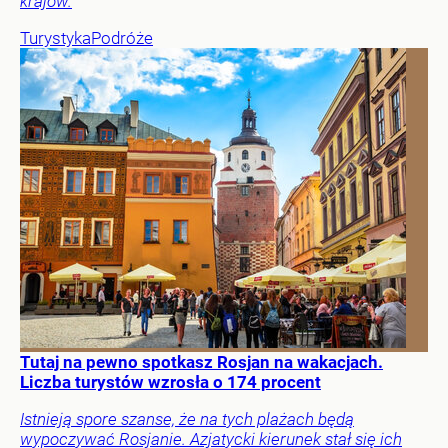
krajów.
Turystyka
Podróże
Tutaj na pewno spotkasz Rosjan na wakacjach.
Liczba turystów wzrosła o 174 procent
Istnieją spore szanse, że na tych plażach będą
wypoczywać Rosjanie. Azjatycki kierunek stał się ich