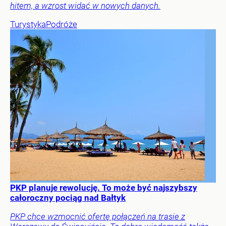
hitem, a wzrost widać w nowych danych.
Turystyka
Podróże
PKP planuje rewolucję. To może być najszybszy
całoroczny pociąg nad Bałtyk
PKP chce wzmocnić ofertę połączeń na trasie z