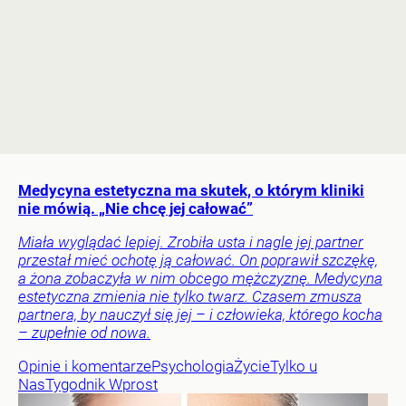
Medycyna estetyczna ma skutek, o którym kliniki
nie mówią. „Nie chcę jej całować”
Miała wyglądać lepiej. Zrobiła usta i nagle jej partner
przestał mieć ochotę ją całować. On poprawił szczękę,
a żona zobaczyła w nim obcego mężczyznę. Medycyna
estetyczna zmienia nie tylko twarz. Czasem zmusza
partnera, by nauczył się jej – i człowieka, którego kocha
– zupełnie od nowa.
Opinie i komentarze
Psychologia
Życie
Tylko u
Nas
Tygodnik Wprost