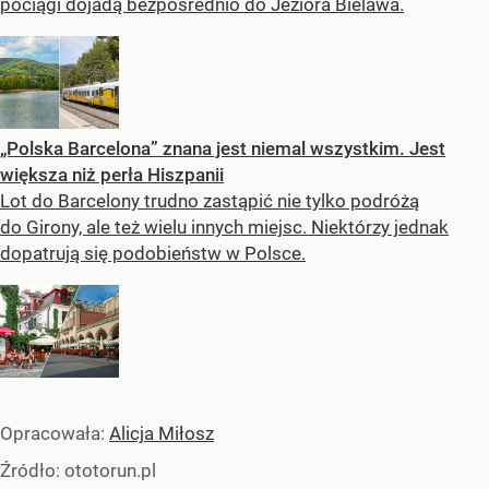
pociągi dojadą bezpośrednio do Jeziora Bielawa.
„Polska Barcelona” znana jest niemal wszystkim. Jest
większa niż perła Hiszpanii
Lot do Barcelony trudno zastąpić nie tylko podróżą
do Girony, ale też wielu innych miejsc. Niektórzy jednak
dopatrują się podobieństw w Polsce.
Opracowała:
Alicja Miłosz
Źródło:
ototorun.pl