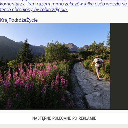
komentarzy. Tym razem mimo zakazów kilka osób weszło na
teren chroniony, by robić zdjęcia.
Kraj
Podróże
Życie