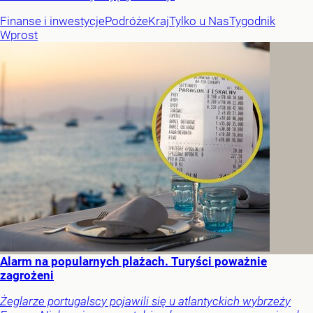
Finanse i inwestycje
Podróże
Kraj
Tylko u Nas
Tygodnik
Wprost
Alarm na popularnych plażach. Turyści poważnie
zagrożeni
Żeglarze portugalscy pojawili się u atlantyckich wybrzeży