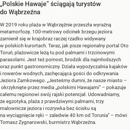
„Polskie Hawaje” ściągają turystów
do Wąbrzeźna
W 2019 roku plaża w Wąbrzęźnie przeszła wyraźną
metamorfozę. 100-metrowy odcinek brzegu jeziora
zamienił się w krajobraz raczej rzadko widywany
w polskich kurortach. Teraz, jak pisze regionalny portal Oto
Toruń, plażowicze leżą tu pod palmami i trzcinowymi
parasolami. Jest też pomost, brodzik dla najmłodszych
oraz punkt gastronomiczny. Działa wypożyczalnia kajaków
i rowerów wodnych, zachęcająca gości do odkrywania
Jeziora Zamkowego. „Jesteśmy dumni, że nasze miasto –
okrzyknięte przez media „polskimi Hawajami” – pokazuje
całemu regionowi swój rajski potencjał. Udowadniamy,
że egzotyka, plaża z prawdziwymi palmami, trzy
malownicze jeziora i rozrywka bez ścisku są
na wyciągnięcie ręki – zaledwie 40 km od Torunia” – mówi
Tomasz Zygnarowski, burmistrz Wąbrzeźna.