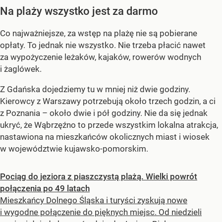
Na plaży wszystko jest za darmo
Co najważniejsze, za wstęp na plażę nie są pobierane
opłaty. To jednak nie wszystko. Nie trzeba płacić nawet
za wypożyczenie leżaków, kajaków, rowerów wodnych
i żaglówek.
Z Gdańska dojedziemy tu w mniej niż dwie godziny.
Kierowcy z Warszawy potrzebują około trzech godzin, a ci
z Poznania – około dwie i pół godziny. Nie da się jednak
ukryć, że Wąbrzęźno to przede wszystkim lokalna atrakcja,
nastawiona na mieszkańców okolicznych miast i wiosek
w województwie kujawsko-pomorskim.
Pociąg do jeziora z piaszczystą plażą. Wielki powrót
połączenia po 49 latach
Mieszkańcy Dolnego Śląska i turyści zyskują nowe
i wygodne połączenie do pięknych miejsc. Od niedzieli