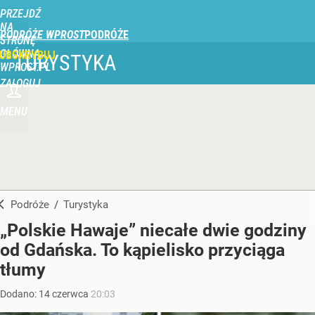
PRZEJDŹ
NA
PODRÓŻE WPROST
STRONĘ
GŁÓWNĄ
UBSKRYBUJ
TURYSTYKA
WPROST.PL
ZALOGUJ
MENU
Podróże
/
Turystyka
„Polskie Hawaje” niecałe dwie godziny
od Gdańska. To kąpielisko przyciąga
tłumy
Dodano:
14
czerwca
20:03