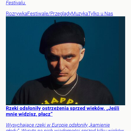
Festivalu.
Rozrywka
Festiwale/Przeglądy
Muzyka
Tylko u Nas
Rzeki odsłoniły ostrzeżenia sprzed wieków. „Jeśli
mnie widzisz, płacz”
Wysychające rzeki w Europie odsłoniły „kamienie
głodu”. Wyryte na nich wiadomości sprzed kilku wieków