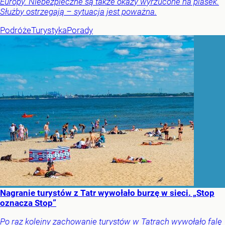
Europy. Niebezpieczne są także okazy wyrzucone na piasek.
Służby ostrzegają – sytuacja jest poważna.
Podróże
Turystyka
Porady
Nagranie turystów z Tatr wywołało burzę w sieci. „Stop
oznacza Stop”
Po raz kolejny zachowanie turystów w Tatrach wywołało falę