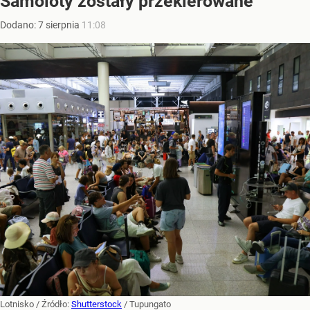
Samoloty zostały przekierowane
Dodano:
7
sierpnia
11:08
Lotnisko
/ Źródło:
Shutterstock
/
Tupungato