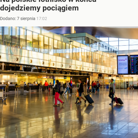
dojedziemy pociągiem
Dodano:
7
sierpnia
17:02