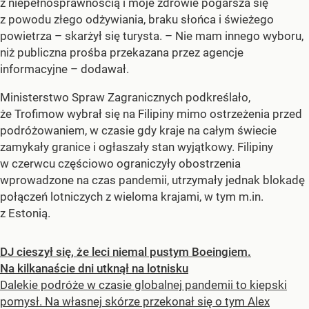
z niepełnosprawnością i moje zdrowie pogarsza się
z powodu złego odżywiania, braku słońca i świeżego
powietrza – skarżył się turysta. – Nie mam innego wyboru,
niż publiczna prośba przekazana przez agencje
informacyjne – dodawał.
Ministerstwo Spraw Zagranicznych podkreślało,
że Trofimow wybrał się na Filipiny mimo ostrzeżenia przed
podróżowaniem, w czasie gdy kraje na całym świecie
zamykały granice i ogłaszały stan wyjątkowy. Filipiny
w czerwcu częściowo ograniczyły obostrzenia
wprowadzone na czas pandemii, utrzymały jednak blokadę
połączeń lotniczych z wieloma krajami, w tym m.in.
z Estonią.
DJ cieszył się, że leci niemal pustym Boeingiem.
Na kilkanaście dni utknął na lotnisku
Dalekie podróże w czasie globalnej pandemii to kiepski
pomysł. Na własnej skórze przekonał się o tym Alex