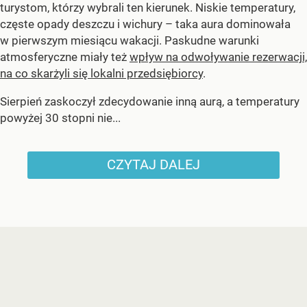
turystom, którzy wybrali ten kierunek. Niskie temperatury,
częste opady deszczu i wichury – taka aura dominowała
w pierwszym miesiącu wakacji. Paskudne warunki
atmosferyczne miały też
wpływ na odwoływanie rezerwacji,
na co skarżyli się lokalni przedsiębiorcy
.
Sierpień zaskoczył zdecydowanie inną aurą, a temperatury
powyżej 30 stopni nie...
CZYTAJ DALEJ