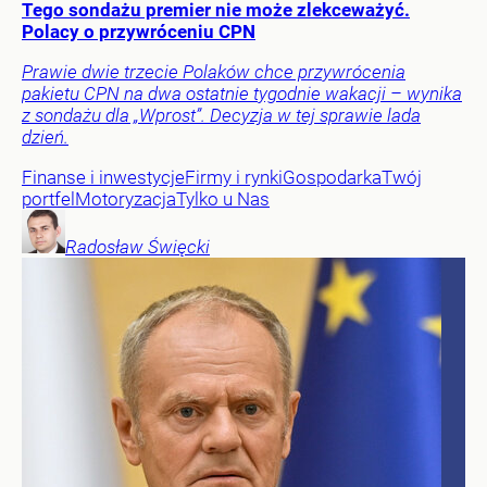
Tego sondażu premier nie może zlekceważyć.
Polacy o przywróceniu CPN
Prawie dwie trzecie Polaków chce przywrócenia
pakietu CPN na dwa ostatnie tygodnie wakacji – wynika
z sondażu dla „Wprost”. Decyzja w tej sprawie lada
dzień.
Finanse i inwestycje
Firmy i rynki
Gospodarka
Twój
portfel
Motoryzacja
Tylko u Nas
Radosław
Święcki