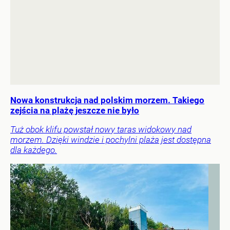
Nowa konstrukcja nad polskim morzem. Takiego
zejścia na plażę jeszcze nie było
Tuż obok klifu powstał nowy taras widokowy nad
morzem. Dzięki windzie i pochylni plaża jest dostępna
dla każdego.