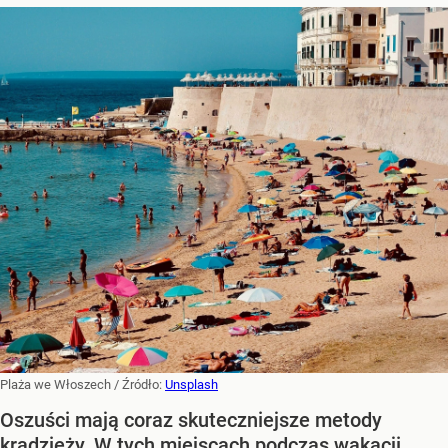
Plaża we Włoszech
/ Źródło:
Unsplash
Oszuści mają coraz skuteczniejsze metody
kradzieży. W tych miejscach podczas wakacji