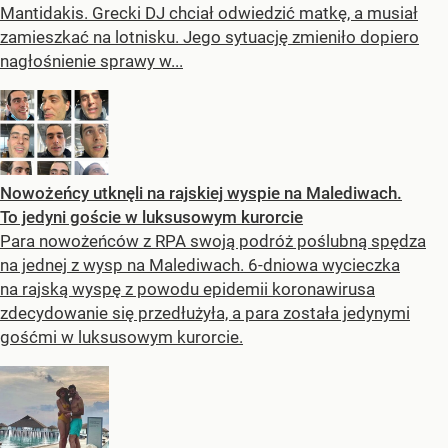
Mantidakis. Grecki DJ chciał odwiedzić matkę, a musiał
zamieszkać na lotnisku. Jego sytuację zmieniło dopiero
nagłośnienie sprawy w...
Nowożeńcy utknęli na rajskiej wyspie na Malediwach.
To jedyni goście w luksusowym kurorcie
Para nowożeńców z RPA swoją podróż poślubną spędza
na jednej z wysp na Malediwach. 6-dniowa wycieczka
na rajską wyspę z powodu epidemii koronawirusa
zdecydowanie się przedłużyła, a para została jedynymi
gośćmi w luksusowym kurorcie.