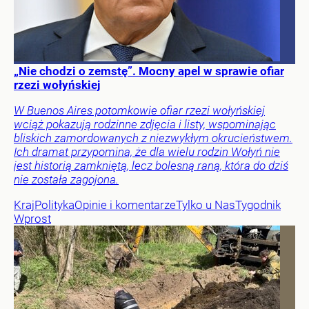
„Nie chodzi o zemstę”. Mocny apel w sprawie ofiar
rzezi wołyńskiej
W Buenos Aires potomkowie ofiar rzezi wołyńskiej
wciąż pokazują rodzinne zdjęcia i listy, wspominając
bliskich zamordowanych z niezwykłym okrucieństwem.
Ich dramat przypomina, że dla wielu rodzin Wołyń nie
jest historią zamkniętą, lecz bolesną raną, która do dziś
nie została zagojona.
Kraj
Polityka
Opinie i komentarze
Tylko u Nas
Tygodnik
Wprost