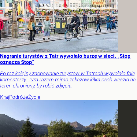
Nagranie turystów z Tatr wywołało burzę w sieci. „Stop
oznacza Stop”
Po raz kolejny zachowanie turystów w Tatrach wywołało falę
komentarzy. Tym razem mimo zakazów kilka osób weszło na
teren chroniony, by robić zdjęcia.
Kraj
Podróże
Życie