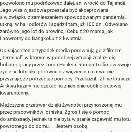
pozwolono mu podróżować dalej, ani wrócić do Tajlandii.
Jego wiza wjazdowa przestała być akceptowana,
a w związku z zamieszaniem spowodowanym pandemią,
utknął w hali odlotów i spędził tam już 100 dni. Odwołano
zarówno jego lot do prowincji Cebu z 20 marca, jak
i powrotny do Bangkoku z 2 kwietnia.
Opisujące ten przypadek media porównują go z filmem
„Terminal”, w którym w podobnej sytuacji znalazł się
bohater grany przez Toma Hanksa. Roman Trofimow swoje
życie na lotnisku porównuje z więzieniem i otwarcie
przyznaje, że potrzebuje pomocy. Przekazał, iż linie lotnicze
AirAsia kazały mu czekać na zniesienie ogólnokrajowej
kwarantanny.
Mężczyzna przetrwał dzięki żywności przynoszonej mu
przez pracowników lotniska. Zgłosił się o pomoc
do ambasady, jednak ta nie była w stanie zapewnić mu lotu
powrotnego do domu. – Jestem osobą