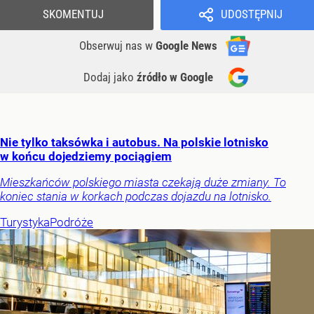
SKOMENTUJ
UDOSTĘPNIJ
Obserwuj nas
w
Google News
Dodaj jako
źródło w Google
Nie tylko taksówka i autobus. Na polskie lotnisko
w końcu dojedziemy pociągiem
Mieszkańców polskiego miasta czekają duże zmiany. To
koniec stania w korkach podczas dojazdu na lotnisko.
Turystyka
Podróże