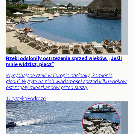
Rzeki odsłoniły ostrzeżenia sprzed wieków. „Jeśli
mnie widzisz, płacz”
Wysychające rzeki w Europie odsłoniły „kamienie
głodu”. Wyryte na nich wiadomości sprzed kilku wieków
ostrzegały mieszkańców przed suszą.
Turystyka
Podróże