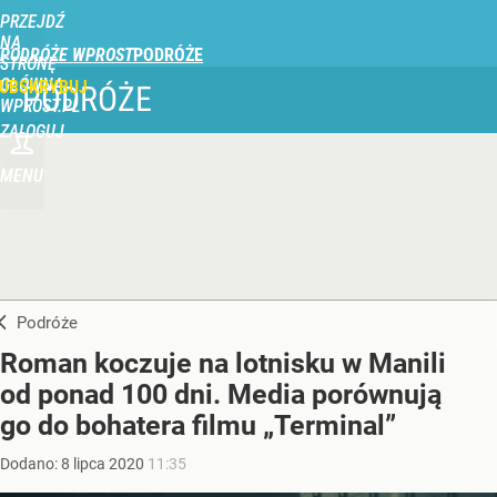
PRZEJDŹ
NA
PODRÓŻE WPROST
STRONĘ
GŁÓWNĄ
UBSKRYBUJ
PODRÓŻE
WPROST.PL
ZALOGUJ
MENU
Podróże
Roman koczuje na lotnisku w Manili
od ponad 100 dni. Media porównują
go do bohatera filmu „Terminal”
Dodano:
8
lipca
2020
11:35