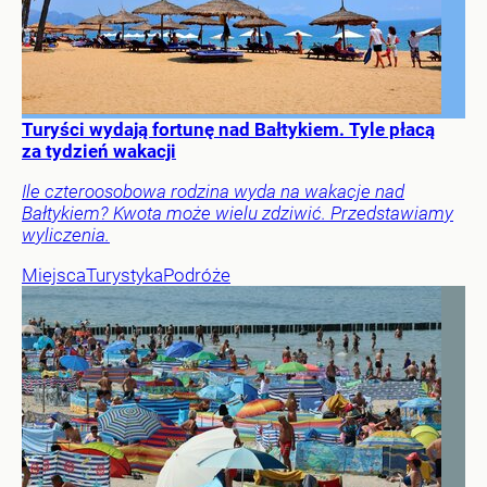
Turyści wydają fortunę nad Bałtykiem. Tyle płacą
za tydzień wakacji
Ile czteroosobowa rodzina wyda na wakacje nad
Bałtykiem? Kwota może wielu zdziwić. Przedstawiamy
wyliczenia.
Miejsca
Turystyka
Podróże