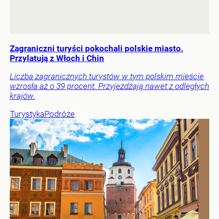
Zagraniczni turyści pokochali polskie miasto.
Przylatują z Włoch i Chin
Liczba zagranicznych turystów w tym polskim mieście
wzrosła aż o 39 procent. Przyjeżdżają nawet z odległych
krajów.
Turystyka
Podróże