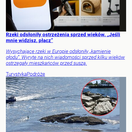
Rzeki odsłoniły ostrzeżenia sprzed wieków. „Jeśli
mnie widzisz, płacz”
Wysychające rzeki w Europie odsłoniły „kamienie
głodu”. Wyryte na nich wiadomości sprzed kilku wieków
ostrzegały mieszkańców przed suszą.
Turystyka
Podróże