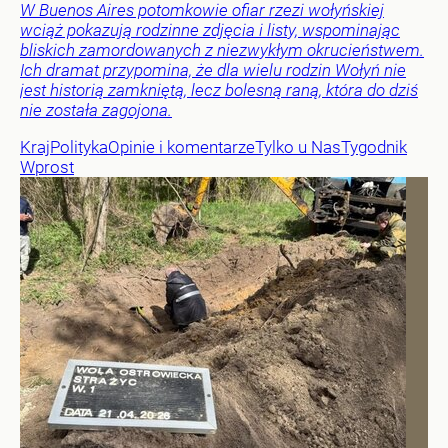
W Buenos Aires potomkowie ofiar rzezi wołyńskiej
wciąż pokazują rodzinne zdjęcia i listy, wspominając
bliskich zamordowanych z niezwykłym okrucieństwem.
Ich dramat przypomina, że dla wielu rodzin Wołyń nie
jest historią zamkniętą, lecz bolesną raną, która do dziś
nie została zagojona.
Kraj
Polityka
Opinie i komentarze
Tylko u Nas
Tygodnik
Wprost