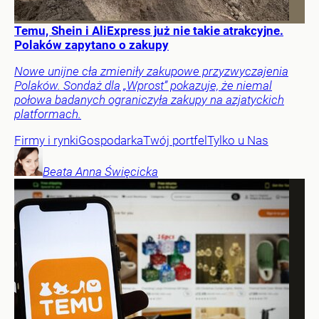
Temu, Shein i AliExpress już nie takie atrakcyjne.
Polaków zapytano o zakupy
Nowe unijne cła zmieniły zakupowe przyzwyczajenia
Polaków. Sondaż dla „Wprost” pokazuje, że niemal
połowa badanych ograniczyła zakupy na azjatyckich
platformach.
Firmy i rynki
Gospodarka
Twój portfel
Tylko u Nas
Beata Anna
Święcicka