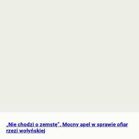
„Nie chodzi o zemstę”. Mocny apel w sprawie ofiar
rzezi wołyńskiej