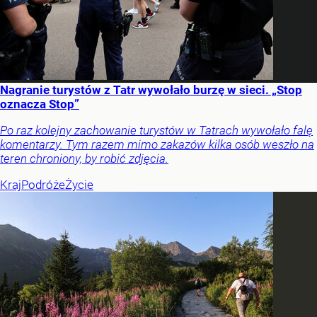
Nagranie turystów z Tatr wywołało burzę w sieci. „Stop
oznacza Stop”
Po raz kolejny zachowanie turystów w Tatrach wywołało falę
komentarzy. Tym razem mimo zakazów kilka osób weszło na
teren chroniony, by robić zdjęcia.
Kraj
Podróże
Życie