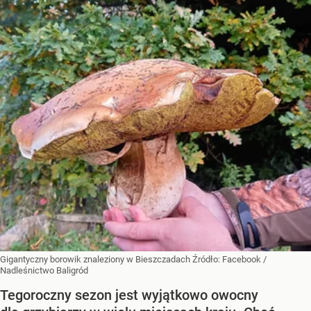
Gigantyczny borowik znaleziony w Bieszczadach
Źródło:
Facebook
/
Nadleśnictwo Baligród
Tegoroczny sezon jest wyjątkowo owocny