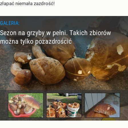
złapać niemała zazdrość!