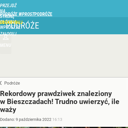
PRZEJDŹ
NA
PODRÓŻE WPROST
STRONĘ
GŁÓWNĄ
UBSKRYBUJ
PODRÓŻE
WPROST.PL
ZALOGUJ
MENU
Podróże
Rekordowy prawdziwek znaleziony
w Bieszczadach! Trudno uwierzyć, ile
waży
Dodano:
9
października
2022
16:13