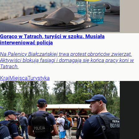
Gorąco w Tatrach, turyści w szoku. Musiała
interweniować policja
Na Palenicy Białczańskiej trwa protest obrońców zwierząt.
Aktywiści blokują fasiągi i domagają się końca pracy koni w
Tatrach.
Kraj
Miejsca
Turystyka