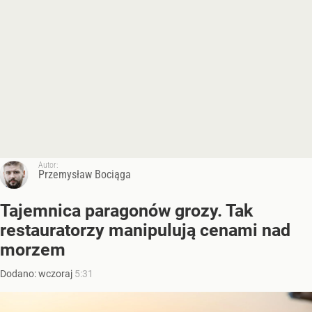
Autor:
Przemysław Bociąga
Tajemnica paragonów grozy. Tak
restauratorzy manipulują cenami nad
morzem
Dodano:
wczoraj
5:31