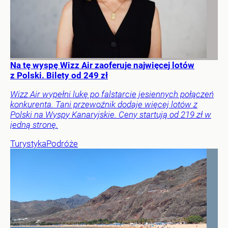
Na tę wyspę Wizz Air zaoferuje najwięcej lotów
z Polski. Bilety od 249 zł
Wizz Air wypełni lukę po falstarcie jesiennych połączeń
konkurenta. Tani przewoźnik dodaje więcej lotów z
Polski na Wyspy Kanaryjskie. Ceny startują od 219 zł w
jedną stronę.
Turystyka
Podróże