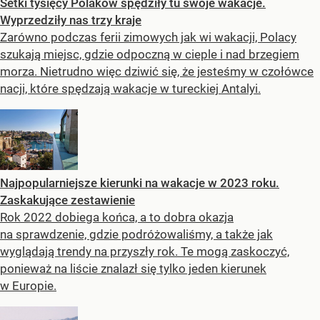
Setki tysięcy Polaków spędziły tu swoje wakacje.
Wyprzedziły nas trzy kraje
Zarówno podczas ferii zimowych jak wi wakacji, Polacy
szukają miejsc, gdzie odpoczną w cieple i nad brzegiem
morza. Nietrudno więc dziwić się, że jesteśmy w czołówce
nacji, które spędzają wakacje w tureckiej Antalyi.
Najpopularniejsze kierunki na wakacje w 2023 roku.
Zaskakujące zestawienie
Rok 2022 dobiega końca, a to dobra okazja
na sprawdzenie, gdzie podróżowaliśmy, a także jak
wyglądają trendy na przyszły rok. Te mogą zaskoczyć,
ponieważ na liście znalazł się tylko jeden kierunek
w Europie.