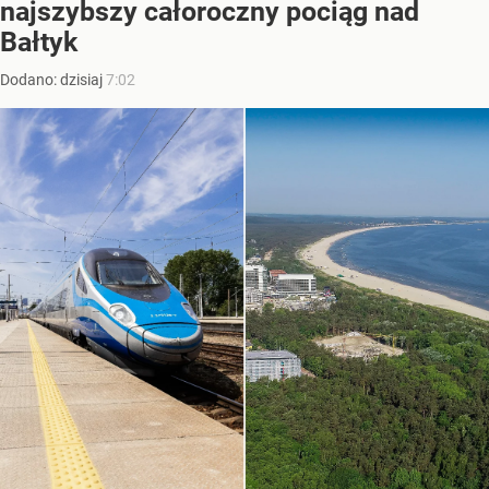
najszybszy całoroczny pociąg nad
Bałtyk
Dodano:
dzisiaj
7:02