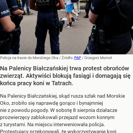
Policja na trasie do Morskiego Oka
/ Źródło:
PAP
/
Grzegorz Momot
Na Palenicy Białczańskiej trwa protest obrońców
zwierząt. Aktywiści blokują fasiągi i domagają się
końca pracy koni w Tatrach.
Na Palenicy Białczańskiej, skąd rusza szlak nad Morskie
Oko, zrobiło się naprawdę gorąco i bynajmniej
nie z powodu pogody. W sobotę 8 sierpnia działacze
prozwierzęcy zablokowali przejazd wozom konnym
z turystami. Na miejscu interweniowała policja.
Protestujący przekonywali, że wykorzystywanie koni