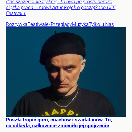
dziś szczególnie tęsknię. To była po prostu bardzo
ciężka praca – mówi Artur Rojek o początkach OFF
Festivalu.
Rozrywka
Festiwale/Przeglądy
Muzyka
Tylko u Nas
Poszła tropić guru, coachów i szarlatanów. To,
co odkryła, całkowicie zmieniło jej spojrzenie