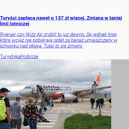
Turyści zapłacą nawet o 137 zł więcej. Zmiana w taniej
linii lotniczej
Ryanair czy Wizz Air zrobili to już dawno. Są jednak linie,
które wciąż nie pobierają opłat za bagaż umieszczany w
schowku nad głową. Tutaj to się zmieni.
Turystyka
Podróże