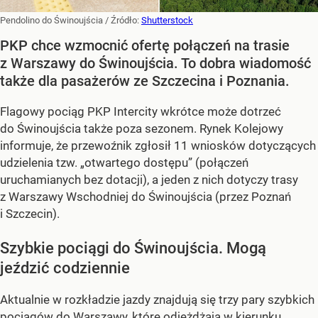
Pendolino do Świnoujścia
/ Źródło:
Shutterstock
PKP chce wzmocnić ofertę połączeń na trasie
z Warszawy do Świnoujścia. To dobra wiadomość
także dla pasażerów ze Szczecina i Poznania.
Flagowy pociąg PKP Intercity wkrótce może dotrzeć
do Świnoujścia także poza sezonem. Rynek Kolejowy
informuje, że przewoźnik zgłosił 11 wniosków dotyczących
udzielenia tzw. „otwartego dostępu” (połączeń
uruchamianych bez dotacji), a jeden z nich dotyczy trasy
z Warszawy Wschodniej do Świnoujścia (przez Poznań
i Szczecin).
Szybkie pociągi do Świnoujścia. Mogą
jeździć codziennie
Aktualnie w rozkładzie jazdy znajdują się trzy pary szybkich
pociągów do Warszawy, które odjeżdżają w kierunku