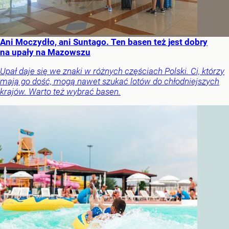
Ani Moczydło, ani Suntago. Ten basen też jest dobry
na upały na Mazowszu
Upał daje się we znaki w różnych częściach Polski. Ci, którzy
mają go dość, mogą nawet szukać lotów do chłodniejszych
krajów. Warto też wybrać basen.