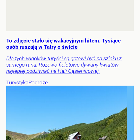
To zdjęcie stało się wakacyjnym hitem. Tysiące
osób ruszają w Tatry o świcie
Dla tych widoków turyści są gotowi być na szlaku z
samego rana. Różowo-fioletowe dywany kwiatów
najlepiej podziwiać na Hali Gąsienicowej.
Turystyka
Podróże