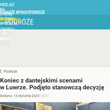
PRZEJDŹ
NA
PODRÓŻE WPROST
STRONĘ
GŁÓWNĄ
UBSKRYBUJ
PODRÓŻE
WPROST.PL
ZALOGUJ
MENU
Podróże
Koniec z dantejskimi scenami
w Luwrze. Podjęto stanowczą decyzję
Dodano:
13
stycznia
2023
18:31