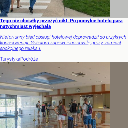
Tego nie chciałby przeżyć nikt. Po pomyłce hotelu para
natychmiast wyjechała
Niefortunny błąd obsługi hotelowej doprowadził do przykrych
konsekwencji. Gościom zapewniono chwilę grozy, zamiast
spokojnego relaksu.
Turystyka
Podróże