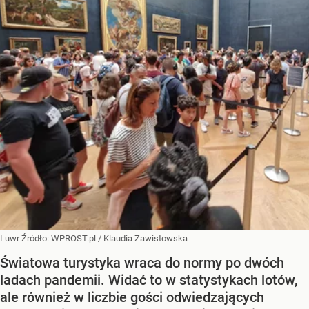
Luwr
Źródło:
WPROST.pl
/
Klaudia Zawistowska
Światowa turystyka wraca do normy po dwóch
ladach pandemii. Widać to w statystykach lotów,
ale również w liczbie gości odwiedzających