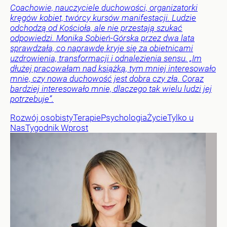
Coachowie, nauczyciele duchowości, organizatorki
kręgów kobiet, twórcy kursów manifestacji. Ludzie
odchodzą od Kościoła, ale nie przestają szukać
odpowiedzi. Monika Sobień-Górska przez dwa lata
sprawdzała, co naprawdę kryje się za obietnicami
uzdrowienia, transformacji i odnalezienia sensu. „Im
dłużej pracowałam nad książką, tym mniej interesowało
mnie, czy nowa duchowość jest dobra czy zła. Coraz
bardziej interesowało mnie, dlaczego tak wielu ludzi jej
potrzebuje”.
Rozwój osobisty
Terapie
Psychologia
Życie
Tylko u
Nas
Tygodnik Wprost