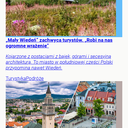
„Mały Wiedeń” zachwyca turystów. „Robi na nas
ogromne wrażenie”
Kojarzone z postaciami z bajek, górami i secesyjną
architekturą. To miasto w południowej części Polski
przypomina nawet Wiedeń.
Turystyka
Podróże