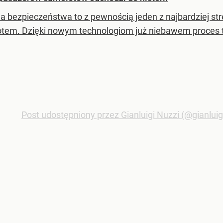
la bezpieczeństwa to z pewnością jeden z najbardziej 
tem. Dzięki nowym technologiom już niebawem proces te
Post udostępniony przez Gianluigi Nuzzi (@gianluig