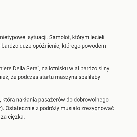
ietypowej sytuacji. Samolot, którym lecieli
czył bardzo duże opóźnienie, którego powodem
e Della Sera”, na lotnisku wiał bardzo silny
nież, że podczas startu maszyna spaliłaby
łogi, która nakłania pasażerów do dobrowolnego
y). Ostatecznie z podróży musiało zrezygnować
 za ciężka.