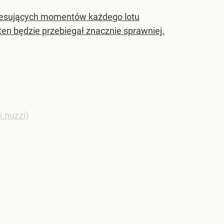
stresujących momentów każdego lotu
n będzie przebiegał znacznie sprawniej.
i.nuzzi)