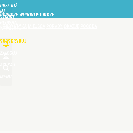
PRZEJDŹ
Udostępnij
0
Skomentuj
NA
PODRÓŻE WPROST
STRONĘ
GŁÓWNĄ
TURYSTYKA
MIEJSCA
PORADY
OKAZJE
POGODA
WPROST.PL
SUBSKRYBUJ
ZALOGUJ
SZUKAJ
MENU