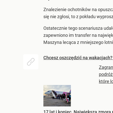
Znalezienie ochotników na opuszcz
się nie zgłosi, to z pokładu wypros
Ostatecznie tego scenariusza udał
zapewniono im transfer na najwięk
Maszyna lecąca z mniejszego lotn
Chcesz oszczędzić na wakacjach? T
Zagran
podróż
które l
17 lat i koniec. Największa zmora