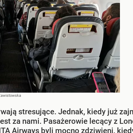
 Zawistowska
ają stresujące. Jednak, kiedy już z
 jest za nami. Pasażerowie lecący z Lo
A Airways byli mocno zdziwieni, kiedy