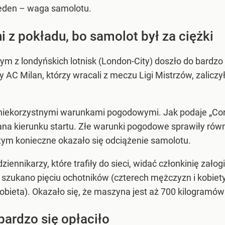
jeden – waga samolotu.
 z pokładu, bo samolot był za ciężki
 z londyńskich lotnisk (London-City) doszło do bardzo n
ny AC Milan, którzy wracali z meczu Ligi Mistrzów, zali
iekorzystnymi warunkami pogodowymi. Jak podaje „Corrier
iana kierunku startu. Złe warunki pogodowe sprawiły rów
 tym konieczne okazało się odciążenie samolotu.
dziennikarzy, które trafiły do sieci, widać członkinię za
szukano pięciu ochotników (czterech mężczyzn i kobiet
obieta). Okazało się, że maszyna jest aż 700 kilogramów
ardzo się opłaciło