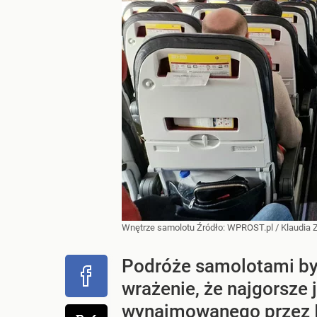
Wnętrze samolotu
Źródło:
WPROST.pl
/
Klaudia
Podróże samolotami byw
wrażenie, że najgorsze
wynajmowanego przez IT