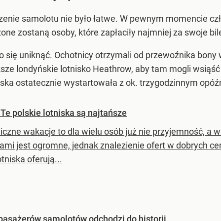
enie samolotu nie było łatwe. W pewnym momencie członk
zone zostaną osoby, które zapłaciły najmniej za swoje bil
o się uniknąć. Ochotnicy otrzymali od przewoźnika bony
sze londyńskie lotnisko Heathrow, aby tam mogli wsiąś
iska ostatecznie wystartowała z ok. trzygodzinnym opóź
e polskie lotniska są najtańsze
iczne wakacje to dla wielu osób już nie przyjemność, a
ami jest ogromne, jednak znalezienie ofert w dobrych cen
otniska oferują...
 pasażerów samolotów odchodzi do historii