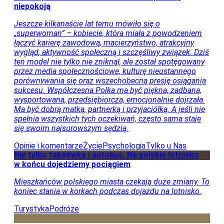
Duże utrudnienia przez wulkan Etna. Samoloty
zostały przekierowane
Przyloty do Katanii zostały wstrzymane z powodu
aktywności Etny. Pasażerowie powinni sprawdzić swój
status lotu. Zorganizowano dodatkowe pociągi z
Palermo.
Turystyka
Podróże
Rośnie zagrożenie na all inclusive. Popularne hotele
pod obserwacją
W tym popularnym wakacyjnym kraju rośnie ryzyko
infekcji pasożytami. Turyści muszą uważać na wodę i
jedzenie w hotelach.
Turystyka
Podróże
Strona główna
Powrót
Turystyka