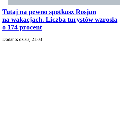
pod obserwacją
W tym popularnym wakacyjnym kraju rośnie ryzyko
infekcji pasożytami. Turyści muszą uważać na wodę i
jedzenie w hotelach.
Turystyka
Podróże
Tutaj na pewno spotkasz Rosjan
na wakacjach. Liczba turystów wzrosła
o 174 procent
Dodano:
dzisiaj
21:03
Plaża Nha Trang
/ Źródło:
Shutterstock
/
Hang Dinh
Istnieją spore szanse, że na tych plażach będą wypoczywać
Rosjanie. Azjatycki kierunek stał się ich hitem, a wzrost widać
w nowych danych.
Rosjanie znaleźli egzotyczny hit, w którym są przyjmowani