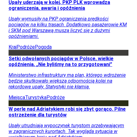
Miejsca
Porady
Okazje
Pogoda
O firmie
Kontakt
Subskrypcja cyfrowa
Reklama
Regulamin
Polityka prywatności
Podróże Wprost - Facebook
Podróże Wprost - Twitter
Podróże
Wprost - YouTube
© ℗ 1998-2026
Agencja Wydawniczo-Reklamowa „Wprost” Sp. z
o.o.
Wszelkie prawa zastrzeżone.
Agencja Wydawniczo-
Reklamowa „Wprost” na podstawie art. 25 ust. 1 pkt. 1 b ustawy
z dnia 4 lutego 1994 roku o prawie autorskim i prawach
pokrewnych wyraźnie zastrzega, że dalsze rozpowszechnianie
artykułów zamieszczonych na portalu
www.wprost.pl
jest
zabronione..
Wejdź na
stronę główną