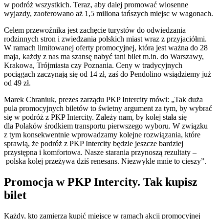
w podróż wszystkich. Teraz, aby dalej promować wiosenne
wyjazdy, zaoferowano aż 1,5 miliona tańszych miejsc w wagonach.
Celem przewoźnika jest zachęcie turystów do odwiedzania
rodzinnych stron i zwiedzania polskich miast wraz z przyjaciółmi.
W ramach limitowanej oferty promocyjnej, która jest ważna do 28
maja, każdy z nas ma szansę nabyć tani bilet m.in. do Warszawy,
Krakowa, Trójmiasta czy Poznania. Ceny w tradycyjnych
pociągach zaczynają się od 14 zł, zaś do Pendolino wsiądziemy już
od 49 zł.
Marek Chraniuk, prezes zarządu PKP Intercity mówi: „Tak duża
pula promocyjnych biletów to świetny argument za tym, by wybrać
się w podróż z PKP Intercity. Zależy nam, by kolej stała się
dla Polaków środkiem transportu pierwszego wyboru. W związku
z tym konsekwentnie wprowadzamy kolejne rozwiązania, które
sprawią, że podróż z PKP Intercity będzie jeszcze bardziej
przystępna i komfortowa. Nasze starania przynoszą rezultaty –
polska kolej przeżywa dziś renesans. Niezwykle mnie to cieszy”.
Promocja w PKP Intercity. Tak kupisz
bilet
Każdy, kto zamierza kupić miejsce w ramach akcji promocyjnej