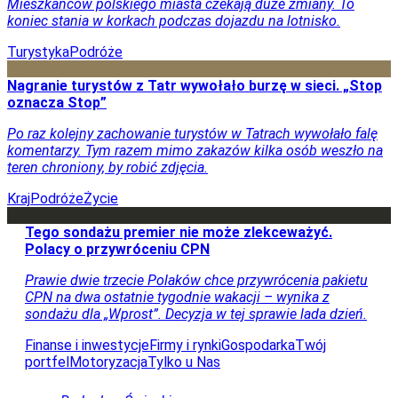
Mieszkańców polskiego miasta czekają duże zmiany. To
koniec stania w korkach podczas dojazdu na lotnisko.
Turystyka
Podróże
Nagranie turystów z Tatr wywołało burzę w sieci. „Stop
oznacza Stop”
Po raz kolejny zachowanie turystów w Tatrach wywołało falę
komentarzy. Tym razem mimo zakazów kilka osób weszło na
teren chroniony, by robić zdjęcia.
Kraj
Podróże
Życie
Tego sondażu premier nie może zlekceważyć.
Polacy o przywróceniu CPN
Prawie dwie trzecie Polaków chce przywrócenia pakietu
CPN na dwa ostatnie tygodnie wakacji – wynika z
sondażu dla „Wprost”. Decyzja w tej sprawie lada dzień.
Finanse i inwestycje
Firmy i rynki
Gospodarka
Twój