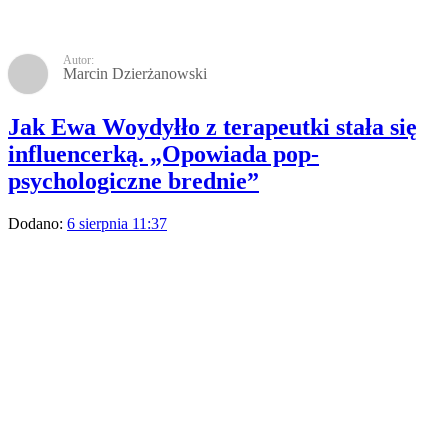
uwielbianym kraju nad Adriatykiem.
Turystyka
Podróże
Pociągiem nie dojedziesz. Polski kurort nad
Bałtykiem bez połączeń do 2027 roku
Ten sezon wakacyjny jest trudny dla pasażerów
podróżujących nad morze pociągiem. Jeden z
najważniejszych kurortów został odcięty od połączeń
kolejowych.
Turystyka
Podróże
Tajemnica paragonów grozy. Tak restauratorzy
manipulują cenami nad morzem
Narzekanie na ceny w nadmorskich smażalniach są
częścią naszego wakacyjnego folkloru. Jednak to nie
głupota turystów, naiwność ani niezdolność mnożenia i
dodawania do stu. To przemyślana, ale nie do końca
uczciwa strategia restauratorów ukrywających ceny.