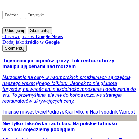
Podróże
Turystyka
Udostępnij
Skomentuj
Obserwuj nas
w
Google News
Dodaj jako
źródło w Google
Skomentuj
Tajemnica paragonów grozy. Tak restauratorzy
manipulują cenami nad morzem
Narzekanie na ceny w nadmorskich smażalniach są częścią
naszego wakacyjnego folkloru. Jednak to nie głupota
turystów, naiwność ani niezdolność mnożenia i dodawania do
stu. To przemyślana, ale nie do końca uczciwa strategia
restauratorów ukrywających ceny.
Finanse i inwestycje
Podróże
Kraj
Tylko u Nas
Tygodnik Wprost
Nie tylko taksówka i autobus. Na polskie lotnisko
w końcu dojedziemy pociągiem