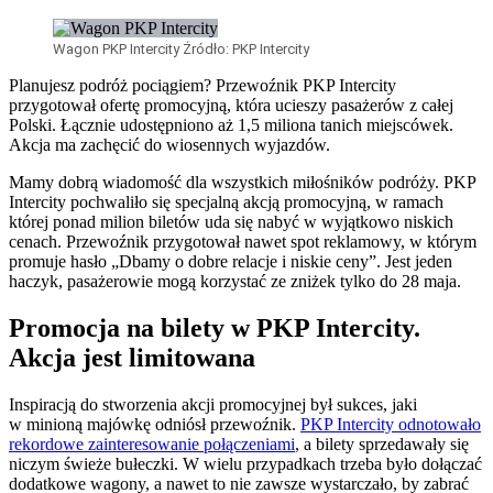
Wagon PKP Intercity
Źródło:
PKP Intercity
Planujesz podróż pociągiem? Przewoźnik PKP Intercity
przygotował ofertę promocyjną, która ucieszy pasażerów z całej
Polski. Łącznie udostępniono aż 1,5 miliona tanich miejscówek.
Akcja ma zachęcić do wiosennych wyjazdów.
Mamy dobrą wiadomość dla wszystkich miłośników podróży. PKP
Intercity pochwaliło się specjalną akcją promocyjną, w ramach
której ponad milion biletów uda się nabyć w wyjątkowo niskich
cenach. Przewoźnik przygotował nawet spot reklamowy, w którym
promuje hasło „Dbamy o dobre relacje i niskie ceny”. Jest jeden
haczyk, pasażerowie mogą korzystać ze zniżek tylko do 28 maja.
Promocja na bilety w PKP Intercity.
Akcja jest limitowana
Inspiracją do stworzenia akcji promocyjnej był sukces, jaki
w minioną majówkę odniósł przewoźnik.
PKP Intercity odnotowało
rekordowe zainteresowanie połączeniami
, a bilety sprzedawały się
niczym świeże bułeczki. W wielu przypadkach trzeba było dołączać
dodatkowe wagony, a nawet to nie zawsze wystarczało, by zabrać