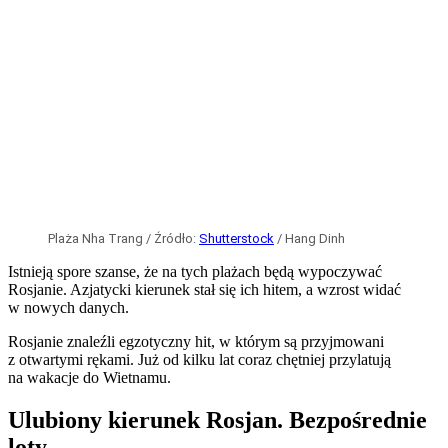
z otwartymi rękami. Już od kilku lat coraz chętniej przylatują
na wakacje do Wietnamu.
Ulubiony kierunek Rosjan. Bezpośrednie
loty
Według danych Narodowego Urzędu Statystycznego przy
Ministerstwie Finansów, tylko w lipcu 2026 roku Wietnam
odwiedziło 1,67 miliona turystów zagranicznych.
W lipcu 2026 roku Rosja zajęła trzecie miejsce wśród rynków
źródłowych Wietnamu z liczbą 864 000 odwiedzających,
co
stanowi wzrost o 174 procent w porównaniu z tym samym
okresem w 2025
r. i ponad dwukrotność liczby z 2019 r. W tym
okresie Rosja była również największym...
Czytaj dalej