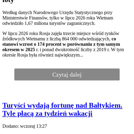
Turyści wydają fortunę nad Bałtykiem.
Tyle płacą za tydzień wakacji
Dodano:
wczoraj
13:27
Plaża
/ Źródło:
Shutterstock
Ile czteroosobowa rodzina wyda na wakacje nad Bałtykiem? Kwota
może wielu zdziwić. Przedstawiamy wyliczenia.
W sondażu SW Research dla „Wprost” ponad
24 proc.
respondentów zadeklarowało, że w tegoroczne wakacje
wyjedzie nad Bałtyk
. Pogoda w lipcu nie sprzyjała jednak
turystom, którzy wybrali ten kierunek. Niskie temperatury, częste
opady deszczu i wichury – taka aura dominowała w pierwszym
miesiącu wakacji. Paskudne warunki atmosferyczne miały też
wpływ na odwoływanie rezerwacji, na co skarżyli się lokalni
przedsiębiorcy
.
Sierpień zaskoczył zdecydowanie inną aurą, a temperatury powyżej
30 stopni nie...