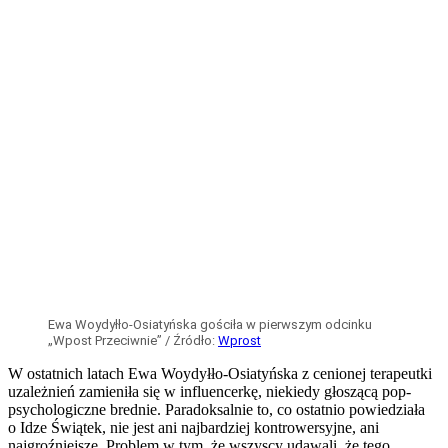
Finanse i inwestycje
Podróże
Kraj
Tylko u Nas
Tygodnik
Wprost
Tutaj na pewno spotkasz Rosjan na wakacjach.
Liczba turystów wzrosła o 174 procent
Istnieją spore szanse, że na tych plażach będą
wypoczywać Rosjanie. Azjatycki kierunek stał się ich
hitem, a wzrost widać w nowych danych.
Turystyka
Podróże
To zdradza polskiego turystę we Włoszech.
Zaczyna się od śniadania
Polacy coraz lepiej znają włoską kuchnię, jednak po
przyjeździe nadal zaskakuje ich nie tylko to, co Włosi
jedzą, ale przede wszystkim kiedy i jak.
Porady
Podróże