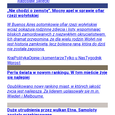
portfel
Motoryzacja
Tylko u Nas
Radosław
Święcki
„Nie chodzi o zemstę”. Mocny apel w sprawie ofiar
rzezi wołyńskiej
W Buenos Aires potomkowie ofiar rzezi wołyńskiej
wciąż pokazują rodzinne zdjęcia i listy, wspominając
bliskich zamordowanych z niezwykłym okrucieństwem.
Ich dramat przypomina, że dla wielu rodzin Wołyń nie
jest historią zamkniętą, lecz bolesną raną, która do dziś
nie została zagojona.
Kraj
Polityka
Opinie i komentarze
Tylko u Nas
Tygodnik
Wprost
Perła świata w nowym rankingu. W tym mieście żyje
się najlepiej
Opublikowano nowy ranking miast, w których jakość
życia jest najlepsza. Za liderem uplasowały się m.in.
Wiedeń i Melbourne.