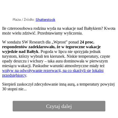
Turyści są na wakacjach, złodzieje
„w pracy”
Jak podkreśla Ambasada RP we Włoszech, sezon urlopowy
to jednocześnie okres wzmożonej aktywności przestępców. Latem
dochodzi zarówno do większej liczby kradzieży kieszonkowych
w...
Czytaj dalej
Samolot zderzył się z innym obiektem
w Niemczech. Znaleziono materiał
wybuchowy
Dodano:
wczoraj
12:31