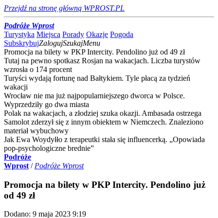
Przejdź na stronę główną WPROST.PL
Podróże Wprost
Turystyka
Miejsca
Porady
Okazje
Pogoda
Subskrybuj
Zaloguj
Szukaj
Menu
Promocja na bilety w PKP Intercity. Pendolino już od 49 zł
Tutaj na pewno spotkasz Rosjan na wakacjach. Liczba turystów
wzrosła o 174 procent
Turyści wydają fortunę nad Bałtykiem. Tyle płacą za tydzień
wakacji
Wrocław nie ma już najpopularniejszego dworca w Polsce.
Wyprzedziły go dwa miasta
Polak na wakacjach, a złodziej szuka okazji. Ambasada ostrzega
Samolot zderzył się z innym obiektem w Niemczech. Znaleziono
materiał wybuchowy
Jak Ewa Woydyłło z terapeutki stała się influencerką. „Opowiada
pop-psychologiczne brednie”
Podróże
Wprost
/
Podróże
Wprost
Promocja na bilety w PKP Intercity. Pendolino już
od 49 zł
Dodano:
9
maja
2023
9:19