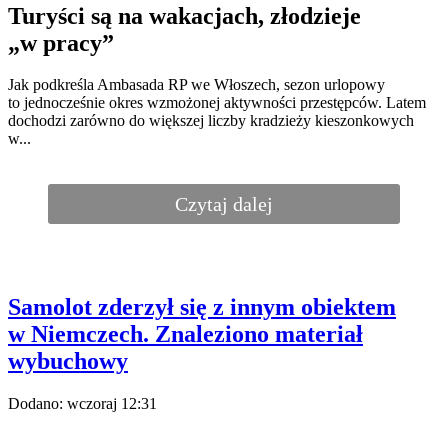
w Polsce doszło do istotnych zmian. Wrocław Główny stracił
pozycję lidera i znalazł się dopiero na trzecim miejscu, wyprzedzony
przez dwie inne stolice województw. Nowym numerem jeden został
Kraków Główny. W 2025 roku stację obsłużyło 30,76 mln
pasażerów, co jest najlepszym wynikiem w historii statystyk
prowadzonych przez Urząd Transportu Kolejowego. To również
pierwszy polski dworzec, który przekroczył granicę 30 mln
podróżnych w ciągu jednego roku.
Kraków najważniejszym dworcem
w Polsce
Obecność Krakowa na pierwszym miejscu to niejedyna
niespodzianka. Na drugie miejsce...
Czytaj dalej
Autor:
Marcin Dzierżanowski