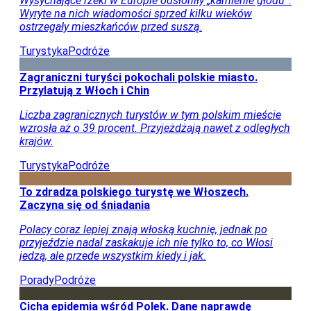
dla każdego.
Czerwone flagi nad Bałtykiem. Sinice zamykają
popularne kąpieliska
Na popularnych kąpieliskach pojawiły się czerwone flagi
z powodu zakwitu sinic. Sytuacja zmienia się jednak
bardzo szybko, dlatego przed wejściem do wody warto
sprawdzić aktualne komunikaty.
Podróże
Kraj
Życie
Last minute w nowym hotelu w Turcji. Tutaj woda
w morzu ma 28 stopni
Turyści zdecydowani na wylot jutro mogą zaoszczędzić
na wakacjach w Turcji. Tutaj można spędzić tydzień w
kameralnym hotelu.
Okazje
Podróże