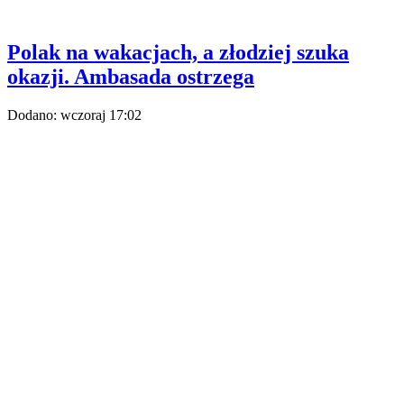
Samolot Antonow na lotnisku Lipsk/Halle
/ Źródło:
Shutterstock
/
Pol1310
Niemiecka policja prowadzi dochodzenie w sprawie drona
znalezionego na lotnisku w Lipsku. Według ustaleń mediów
zawierał materiał wybuchowy. W powietrzu doszło też
do zderzenia, prawdopodobnie z drugim dronem.
Późnym wieczorem na lotnisku Lipsk/Halle doszło
do niepokojącego zdarzenia. Policja Saksonii poinformowała, że tuż
przed północą zaobserwowano nieznany obiekt lecący w pobliżu
międzynarodowego portu lotniczego.
Incydent na lotnisku Lipsk/Halle.
Znaleziono drona
„Pas południowy jest zamknięty, ruch lotniczy w obszarze
północnym został wznowiony. Prowadzimy dochodzenie
we współpracy z policją federalną” – czytamy w komunikacie.
Bild informuje, że o 23:40 na płycie postojowej lotniska
Lipsk/Halle, w pobliżu ukraińskiego samolotu Antonow, znaleziono
drona.