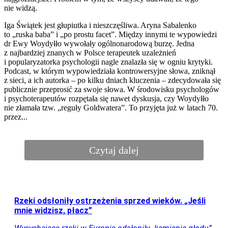
Perła świata w nowym rankingu. W tym mieście żyje
się najlepiej
Opublikowano nowy ranking miast, w których jakość
życia jest najlepsza. Za liderem uplasowały się m.in.
Wiedeń i Melbourne.
Nagranie turystów z Tatr wywołało burzę w sieci.
„Stop oznacza Stop”
Po raz kolejny zachowanie turystów w Tatrach wywołało
falę komentarzy. Tym razem mimo zakazów kilka osób
weszło na teren chroniony, by robić zdjęcia.
Kraj
Podróże
Życie
Nowa konstrukcja nad polskim morzem. Takiego
zejścia na plażę jeszcze nie było
Tuż obok klifu powstał nowy taras widokowy nad
morzem. Dzięki windzie i pochylni plaża jest dostępna