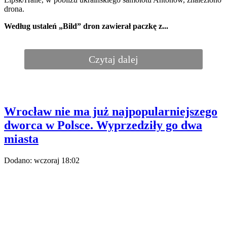
Zagraniczni turyści pokochali polskie miasto.
Przylatują z Włoch i Chin
Liczba zagranicznych turystów w tym polskim mieście
wzrosła aż o 39 procent. Przyjeżdżają nawet z odległych
krajów.
Turystyka
Podróże
To zdradza polskiego turystę we Włoszech.
Zaczyna się od śniadania
Polacy coraz lepiej znają włoską kuchnię, jednak po
przyjeździe nadal zaskakuje ich nie tylko to, co Włosi
jedzą, ale przede wszystkim kiedy i jak.
Porady
Podróże
Cicha epidemia wśród Polek. Dane naprawdę
niepokoją
Jeszcze kilkanaście lat temu mówiło się o
„superwoman” – kobiecie, która miała z powodzeniem