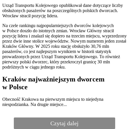
Upały wymusiły na PKP ograniczenia prędkości
pociągów na kilku trasach. Dodatkowo pasażerowie KM
i SKM pod Warszawą muszą liczyć się z dużymi
opóźnieniami.
Kraj
Podróże
Pogoda
Setki odwołanych pociągów w Polsce, wielkie
opóźnienia. „Nie byliśmy na to przygotowani”
Ministerstwo infrastruktury ma plan, którego wdrożenie
będzie skutkowało większą odpornością kolei na
rekordowe upały. Statystyki nie kłamią.
Miejsca
Turystyka
Podróże
W perle nad Adriatykiem robi się zbyt gorąco. Pilne
ostrzeżenie dla turystów
Upały utrudniają wypoczynek turystom przebywającym
w zagranicznych kurortach. Tak wygląda sytuacja w