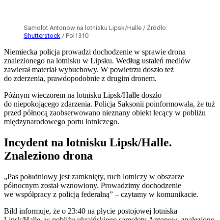
Podcast, w którym wypowiedziała kontrowersyjne słowa, zniknął
z sieci, a ich autorka – po kilku dniach kluczenia – zdecydowała się
publicznie przeprosić za swoje słowa. W środowisku psychologów
i psychoterapeutów rozpętała się nawet dyskusja, czy Woydyłło
nie złamała tzw. „reguły Goldwatera”. To przyjęta już w latach 70.
przez...
Czytaj dalej
Rzeki odsłoniły ostrzeżenia sprzed wieków. „Jeśli
mnie widzisz, płacz”
Wysychające rzeki w Europie odsłoniły „kamienie głodu”.
Wyryte na nich wiadomości sprzed kilku wieków
ostrzegały mieszkańców przed suszą.
Turystyka
Podróże