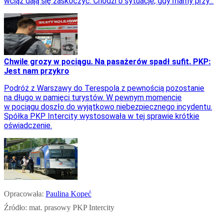
wciąż dają się zaskoczyć. Chodzi o sytuacje, gdy mamy przy...
Chwile grozy w pociągu. Na pasażerów spadł sufit. PKP:
Jest nam przykro
Podróż z Warszawy do Terespola z pewnością pozostanie
na długo w pamięci turystów. W pewnym momencie
w pociągu doszło do wyjątkowo niebezpiecznego incydentu.
Spółka PKP Intercity wystosowała w tej sprawie krótkie
oświadczenie.
Opracowała:
Paulina Kopeć
Źródło:
mat. prasowy PKP Intercity