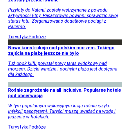
Duże utrudnienia przez wulkan Etna. Samoloty
zostały przekierowane
Przyloty do Katanii zostały wstrzymane z powodu
aktywności Etny. Pasażerowie powinni sprawdzić swój
status lotu. Zorganizowano dodatkowe pociągi z
Palermo.
Turystyka
Podróże
Nowa konstrukcja nad polskim morzem. Takiego
zejścia na plażę jeszcze nie było
Tuż obok klifu powstał nowy taras widokowy nad
morzem. Dzięki windzie i pochylni plaża jest dostępna
dla każdego.
Rośnie zagrożenie na all inclusive. Popularne hotele