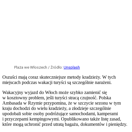
Według ustaleń „Bild” dron zawierał paczkę z...
Czytaj dalej
Wrocław nie ma już najpopularniejszego
dworca w Polsce. Wyprzedziły go dwa
miasta
Dodano:
wczoraj
18:02
Dworzec Główny w Krakowie
/ Źródło:
Shutterstock
/
Vernerie Yann
Urząd Transportu Kolejowego opublikował dane dotyczące liczby
obsłużonych pasażerów na poszczególnych polskich dworcach.
Wrocław stracił pozycję lidera.
Na czele rankingu najpopularniejszych dworców kolejowych