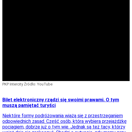
PKP Intercity
Źródło:
YouTube
Bilet elektroniczny rządzi się swoimi prawami. O tym
muszą pamiętać turyści
Niektóre formy podróżowania wiążą się z przestrzeganiem
odpowiednich zasad. Część osób, która wybiera przejażdżkę
pociągiem, dobrze już o tym wie. Jednak są też tacy, którzy