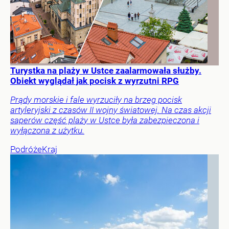
Turystka na plaży w Ustce zaalarmowała służby.
Obiekt wyglądał jak pocisk z wyrzutni RPG
Prądy morskie i fale wyrzuciły na brzeg pocisk
artyleryjski z czasów II wojny światowej. Na czas akcji
saperów część plaży w Ustce była zabezpieczona i
wyłączona z użytku.
Podróże
Kraj