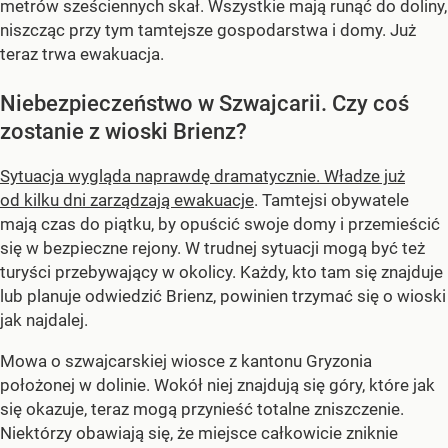
metrów sześciennych skał. Wszystkie mają runąć do doliny,
niszcząc przy tym tamtejsze gospodarstwa i domy. Już
teraz trwa ewakuacja.
Niebezpieczeństwo w Szwajcarii. Czy coś
zostanie z wioski Brienz?
Sytuacja wygląda naprawdę dramatycznie. Władze już
od kilku dni zarządzają ewakuacje
. Tamtejsi obywatele
mają czas do piątku, by opuścić swoje domy i przemieścić
się w bezpieczne rejony. W trudnej sytuacji mogą być też
turyści przebywający w okolicy. Każdy, kto tam się znajduje
lub planuje odwiedzić Brienz, powinien trzymać się o wioski
jak najdalej.
Mowa o szwajcarskiej wiosce z kantonu Gryzonia
położonej w dolinie. Wokół niej znajdują się góry, które jak
się okazuje, teraz mogą przynieść totalne zniszczenie.
Niektórzy obawiają się, że miejsce całkowicie zniknie