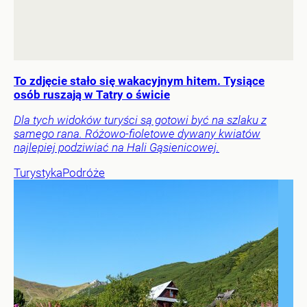
To zdjęcie stało się wakacyjnym hitem. Tysiące
osób ruszają w Tatry o świcie
Dla tych widoków turyści są gotowi być na szlaku z
samego rana. Różowo-fioletowe dywany kwiatów
najlepiej podziwiać na Hali Gąsienicowej.
Turystyka
Podróże