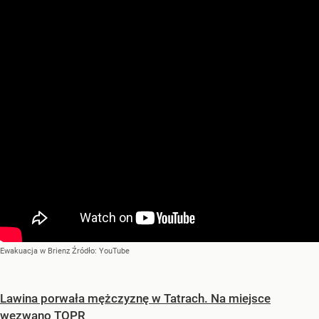
Ewakuacja w Brienz
Źródło:
YouTube
Lawina porwała mężczyznę w Tatrach. Na miejsce
wezwano TOPR