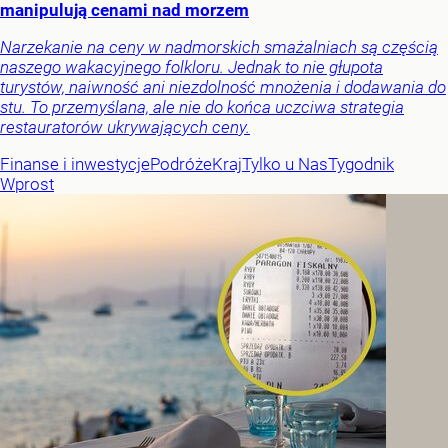
manipulują cenami nad morzem
Narzekanie na ceny w nadmorskich smażalniach są częścią
naszego wakacyjnego folkloru. Jednak to nie głupota
turystów, naiwność ani niezdolność mnożenia i dodawania do
stu. To przemyślana, ale nie do końca uczciwa strategia
restauratorów ukrywających ceny.
Finanse i inwestycje
Podróże
Kraj
Tylko u Nas
Tygodnik
Wprost