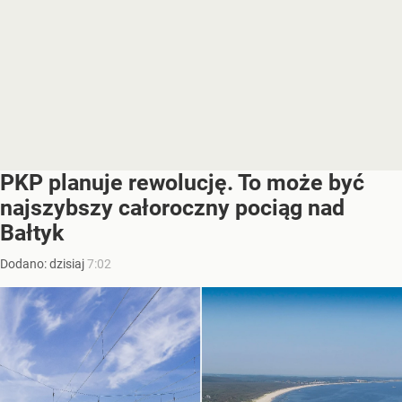
PKP planuje rewolucję. To może być
najszybszy całoroczny pociąg nad
Bałtyk
Dodano:
dzisiaj
7:02