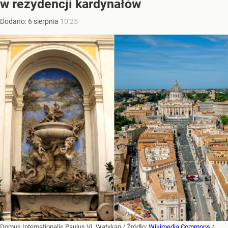
w rezydencji kardynałów
Dodano:
6
sierpnia
10:25
Domus Internationalis Paulus VI, Watykan
/ Źródło:
Wikimedia Commons
/