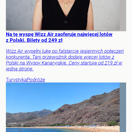
Na tę wyspę Wizz Air zaoferuje najwięcej lotów
z Polski. Bilety od 249 zł
Wizz Air wypełni lukę po falstarcie jesiennych połączeń
konkurenta. Tani przewoźnik dodaje więcej lotów z
Polski na Wyspy Kanaryjskie. Ceny startują od 219 zł w
jedną stronę.
Turystyka
Podróże