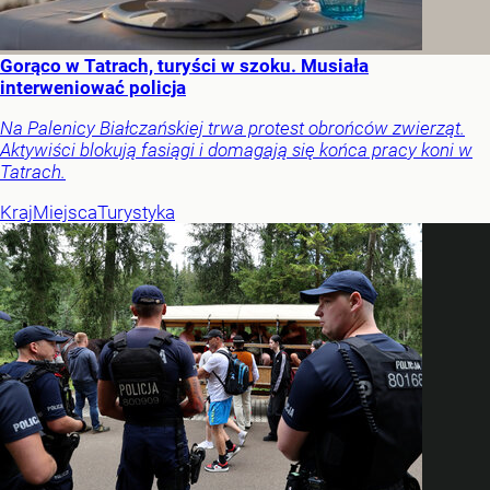
Gorąco w Tatrach, turyści w szoku. Musiała
interweniować policja
Na Palenicy Białczańskiej trwa protest obrońców zwierząt.
Aktywiści blokują fasiągi i domagają się końca pracy koni w
Tatrach.
Kraj
Miejsca
Turystyka