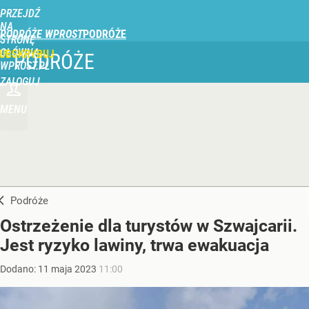
PRZEJDŹ
NA
PODRÓŻE WPROST
STRONĘ
GŁÓWNĄ
UBSKRYBUJ
PODRÓŻE
WPROST.PL
ZALOGUJ
MENU
Podróże
Ostrzeżenie dla turystów w Szwajcarii.
Jest ryzyko lawiny, trwa ewakuacja
Dodano:
11
maja
2023
11:00