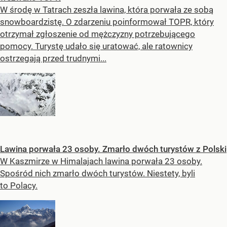
W środę w Tatrach zeszła lawina, która porwała ze sobą
snowboardzistę. O zdarzeniu poinformował TOPR, który
otrzymał zgłoszenie od mężczyzny potrzebującego
pomocy. Turystę udało się uratować, ale ratownicy
ostrzegają przed trudnymi...
Lawina porwała 23 osoby. Zmarło dwóch turystów z Polski
W Kaszmirze w Himalajach lawina porwała 23 osoby.
Spośród nich zmarło dwóch turystów. Niestety, byli
to Polacy.