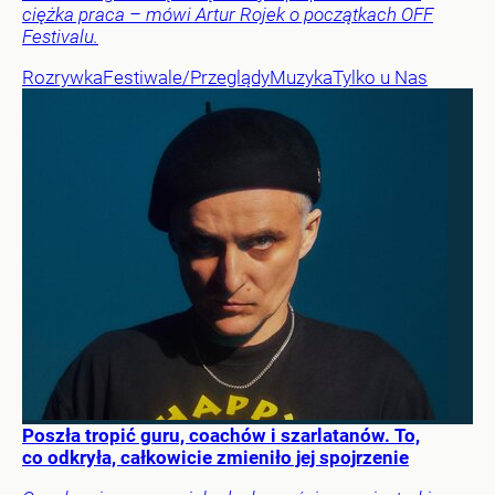
ciężka praca – mówi Artur Rojek o początkach OFF
Festivalu.
Rozrywka
Festiwale/Przeglądy
Muzyka
Tylko u Nas
Poszła tropić guru, coachów i szarlatanów. To,
co odkryła, całkowicie zmieniło jej spojrzenie