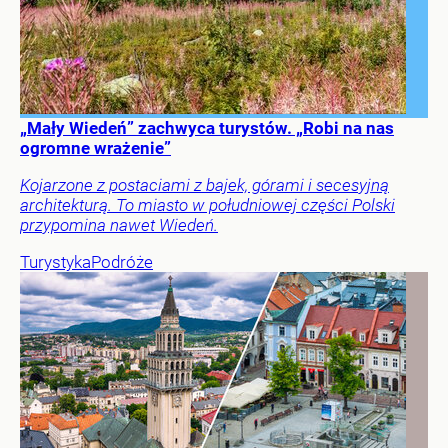
„Mały Wiedeń” zachwyca turystów. „Robi na nas
ogromne wrażenie”
Kojarzone z postaciami z bajek, górami i secesyjną
architekturą. To miasto w południowej części Polski
przypomina nawet Wiedeń.
Turystyka
Podróże