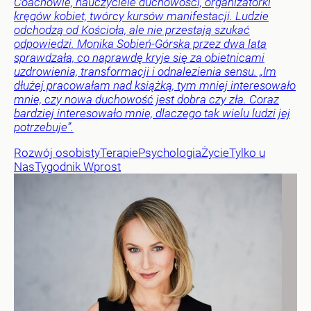
Coachowie, nauczyciele duchowości, organizatorki
kręgów kobiet, twórcy kursów manifestacji. Ludzie
odchodzą od Kościoła, ale nie przestają szukać
odpowiedzi. Monika Sobień-Górska przez dwa lata
sprawdzała, co naprawdę kryje się za obietnicami
uzdrowienia, transformacji i odnalezienia sensu. „Im
dłużej pracowałam nad książką, tym mniej interesowało
mnie, czy nowa duchowość jest dobra czy zła. Coraz
bardziej interesowało mnie, dlaczego tak wielu ludzi jej
potrzebuje”.
Rozwój osobisty
Terapie
Psychologia
Życie
Tylko u
Nas
Tygodnik Wprost