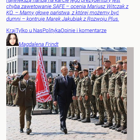
największą hańbą na karcie jego prezydentury jest
chyba zawetowanie SAFE – ocenia Mariusz Witczak z
KO. – Mamy głowę państwa, z której możemy być
dumni – kontruje Marek Jakubiak z Rozwoju Plus.
Kraj
Tylko u Nas
Polityka
Opinie i komentarze
Magdalena
Frindt