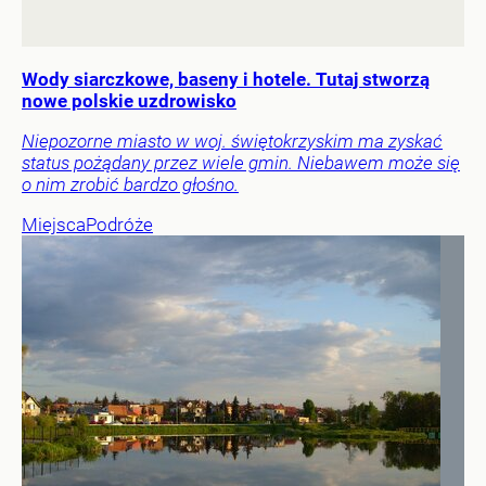
Wody siarczkowe, baseny i hotele. Tutaj stworzą
nowe polskie uzdrowisko
Niepozorne miasto w woj. świętokrzyskim ma zyskać
status pożądany przez wiele gmin. Niebawem może się
o nim zrobić bardzo głośno.
Miejsca
Podróże