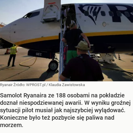
Ryanair
Źródło:
WPROST.pl
/
Klaudia Zawistowska
Samolot Ryanaira ze 188 osobami na pokładzie
doznał niespodziewanej awarii. W wyniku groźnej
sytuacji pilot musiał jak najszybciej wylądować.
Konieczne było też pozbycie się paliwa nad
morzem.