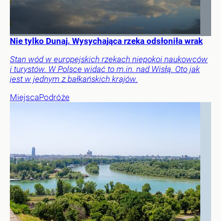
Nie tylko Dunaj. Wysychająca rzeka odsłoniła wrak
Stan wód w europejskich rzekach niepokoi naukowców
i turystów. W Polsce widać to m.in. nad Wisłą. Oto jak
jest w jednym z bałkańskich krajów.
Miejsca
Podróże