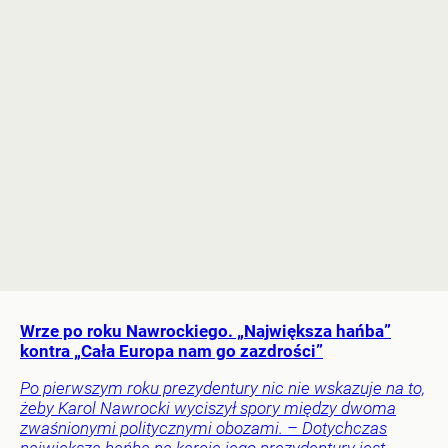
Wrze po roku Nawrockiego. „Największa hańba”
kontra „Cała Europa nam go zazdrości”
Po pierwszym roku prezydentury nic nie wskazuje na to,
żeby Karol Nawrocki wyciszył spory między dwoma
zwaśnionymi politycznymi obozami. – Dotychczas