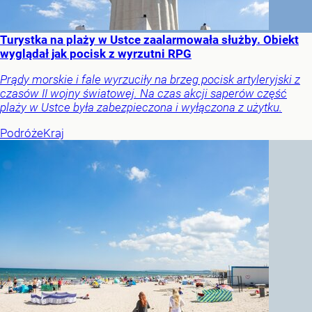
Turystka na plaży w Ustce zaalarmowała służby. Obiekt
wyglądał jak pocisk z wyrzutni RPG
Prądy morskie i fale wyrzuciły na brzeg pocisk artyleryjski z
czasów II wojny światowej. Na czas akcji saperów część
plaży w Ustce była zabezpieczona i wyłączona z użytku.
Podróże
Kraj