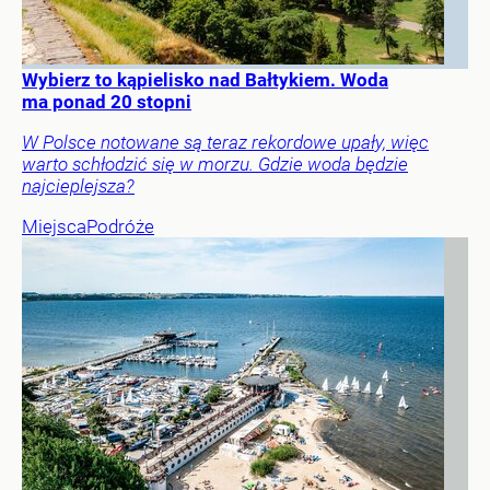
Wybierz to kąpielisko nad Bałtykiem. Woda
ma ponad 20 stopni
W Polsce notowane są teraz rekordowe upały, więc
warto schłodzić się w morzu. Gdzie woda będzie
najcieplejsza?
Miejsca
Podróże