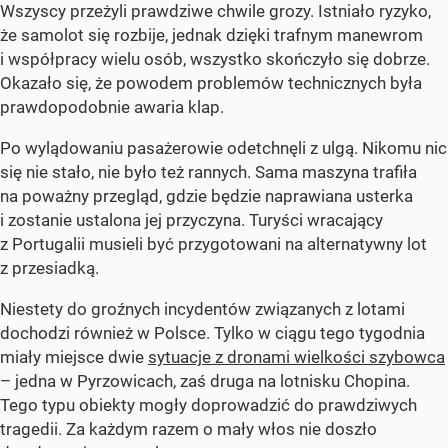
Wszyscy przeżyli prawdziwe chwile grozy. Istniało ryzyko,
że samolot się rozbije, jednak dzięki trafnym manewrom
i współpracy wielu osób, wszystko skończyło się dobrze.
Okazało się, że powodem problemów technicznych była
prawdopodobnie awaria klap.
Po wylądowaniu pasażerowie odetchnęli z ulgą. Nikomu nic
się nie stało, nie było też rannych. Sama maszyna trafiła
na poważny przegląd, gdzie będzie naprawiana usterka
i zostanie ustalona jej przyczyna. Turyści wracający
z Portugalii musieli być przygotowani na alternatywny lot
z przesiadką.
Niestety do groźnych incydentów związanych z lotami
dochodzi również w Polsce. Tylko w ciągu tego tygodnia
miały miejsce dwie
sytuacje z dronami wielkości szybowca
– jedna w Pyrzowicach, zaś druga na lotnisku Chopina.
Tego typu obiekty mogły doprowadzić do prawdziwych
tragedii. Za każdym razem o mały włos nie doszło