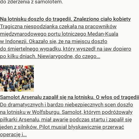
do zderzenia z samolotem.
Na lotnisku doszło do tragedii. Znaleziono ciało kobiety
Tragiczna niespodzianka czekała na pracowników
międzynarodowego portu lotniczego Medan-Kuala
w Indonezji. Okazało się, że na miejscu doszło
do śmiertelnego wypadku, który wyszedł na jaw dopiero
po kilku dniach. Niewiarygodne, do czego...
Samolot Arsenalu zapalił się na lotnisku. O włos od tragedii
Do dramatycznych i bardzo niebezpiecznych scen doszło
na lotnisku w Wolfsburgu. Samolot, którym podróżowały
piłkarki Arsenalu, miał awarię podczas startu i zapalił się
jeden z silników. Pilot musiał błyskawicznie przerwać
operację i...