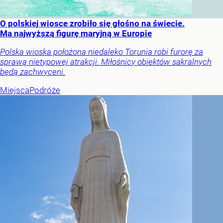
O polskiej wiosce zrobiło się głośno na świecie.
Ma najwyższą figurę maryjną w Europie
Polska wioska położona niedaleko Torunia robi furorę za
sprawą nietypowej atrakcji. Miłośnicy obiektów sakralnych
będą zachwyceni.
Miejsca
Podróże