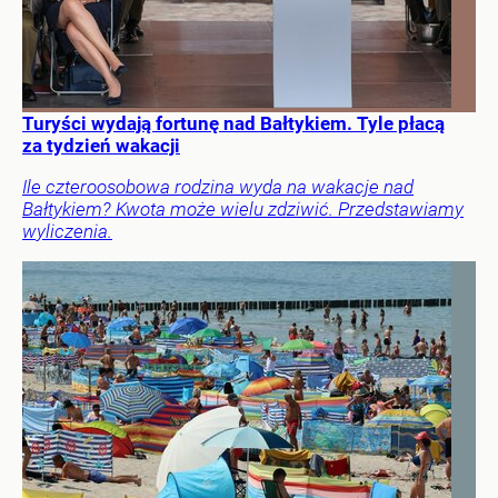
Turyści wydają fortunę nad Bałtykiem. Tyle płacą
za tydzień wakacji
Ile czteroosobowa rodzina wyda na wakacje nad
Bałtykiem? Kwota może wielu zdziwić. Przedstawiamy
wyliczenia.