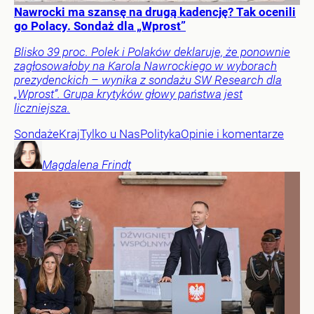
Nawrocki ma szansę na drugą kadencję? Tak ocenili
go Polacy. Sondaż dla „Wprost”
Blisko 39 proc. Polek i Polaków deklaruje, że ponownie
zagłosowałoby na Karola Nawrockiego w wyborach
prezydenckich – wynika z sondażu SW Research dla
„Wprost”. Grupa krytyków głowy państwa jest
liczniejsza.
Sondaże
Kraj
Tylko u Nas
Polityka
Opinie i komentarze
Magdalena
Frindt