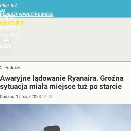
PRZEJDŹ
NA
PODRÓŻE WPROST
STRONĘ
GŁÓWNĄ
UBSKRYBUJ
WPROST.PL
ZALOGUJ
MENU
Podróże
Awaryjne lądowanie Ryanaira. Groźna
sytuacja miała miejsce tuż po starcie
Dodano:
17
maja
2023
18:00