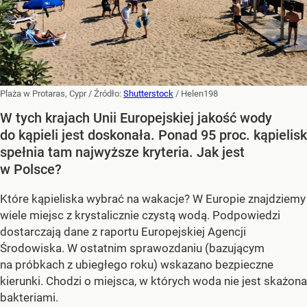
Plaża w Protaras, Cypr
/ Źródło:
Shutterstock
/
Helen198
W tych krajach Unii Europejskiej jakość wody
do kąpieli jest doskonała. Ponad 95 proc. kąpielisk
spełnia tam najwyższe kryteria. Jak jest
w Polsce?
Które kąpieliska wybrać na wakacje? W Europie znajdziemy
wiele miejsc z krystalicznie czystą wodą. Podpowiedzi
dostarczają dane z raportu Europejskiej Agencji
Środowiska. W ostatnim sprawozdaniu (bazującym
na próbkach z ubiegłego roku) wskazano bezpieczne
kierunki. Chodzi o miejsca, w których woda nie jest skażona
bakteriami.