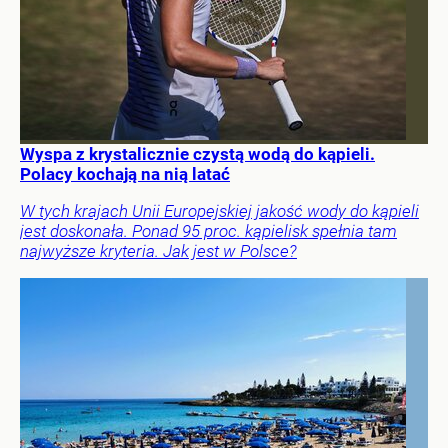
Wyspa z krystalicznie czystą wodą do kąpieli.
Polacy kochają na nią latać
W tych krajach Unii Europejskiej jakość wody do kąpieli
jest doskonała. Ponad 95 proc. kąpielisk spełnia tam
najwyższe kryteria. Jak jest w Polsce?