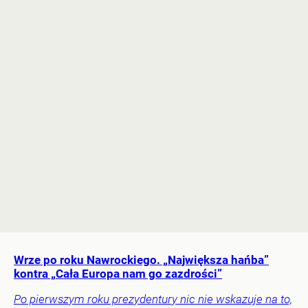
Wrze po roku Nawrockiego. „Największa hańba”
kontra „Cała Europa nam go zazdrości”
Po pierwszym roku prezydentury nic nie wskazuje na to,