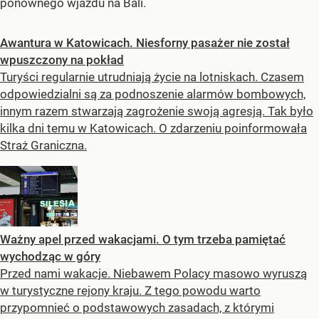
ponownego wjazdu na Bali.
Awantura w Katowicach. Niesforny pasażer nie został
wpuszczony na pokład
Turyści regularnie utrudniają życie na lotniskach. Czasem
odpowiedzialni są za podnoszenie alarmów bombowych,
innym razem stwarzają zagrożenie swoją agresją. Tak było
kilka dni temu w Katowicach. O zdarzeniu poinformowała
Straż Graniczna.
Ważny apel przed wakacjami. O tym trzeba pamiętać
wychodząc w góry
Przed nami wakacje. Niebawem Polacy masowo wyruszą
w turystyczne rejony kraju. Z tego powodu warto
przypomnieć o podstawowych zasadach, z którymi