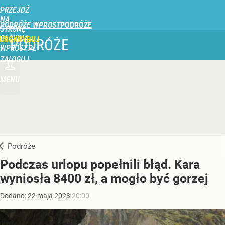
PRZEJDŹ
NA
PODRÓŻE WPROST
STRONĘ
GŁÓWNĄ
UBSKRYBUJ
PODRÓŻE
WPROST.PL
ZALOGUJ
MENU
Podróże
Podczas urlopu popełnili błąd. Kara
wyniosła 8400 zł, a mogło być gorzej
Dodano:
22
maja
2023
20:00