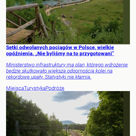
Setki odwołanych pociągów w Polsce, wielkie
opóźnienia. „Nie byliśmy na to przygotowani”
Ministerstwo infrastruktury ma plan, którego wdrożenie
będzie skutkowało większą odpornością kolei na
rekordowe upały. Statystyki nie kłamią.
Miejsca
Turystyka
Podróże