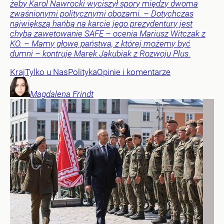
żeby Karol Nawrocki wyciszył spory między dwoma
zwaśnionymi politycznymi obozami. – Dotychczas
największą hańbą na karcie jego prezydentury jest
chyba zawetowanie SAFE – ocenia Mariusz Witczak z
KO. – Mamy głowę państwa, z której możemy być
dumni – kontruje Marek Jakubiak z Rozwoju Plus.
Kraj
Tylko u Nas
Polityka
Opinie i komentarze
Magdalena
Frindt