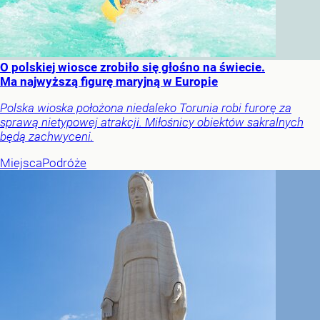
O polskiej wiosce zrobiło się głośno na świecie.
Ma najwyższą figurę maryjną w Europie
Polska wioska położona niedaleko Torunia robi furorę za
sprawą nietypowej atrakcji. Miłośnicy obiektów sakralnych
będą zachwyceni.
Miejsca
Podróże