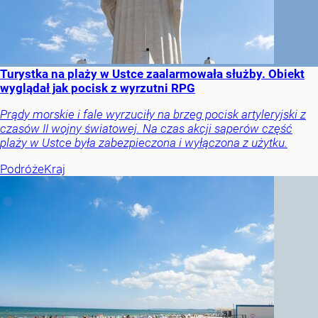
Turystka na plaży w Ustce zaalarmowała służby. Obiekt
wyglądał jak pocisk z wyrzutni RPG
Prądy morskie i fale wyrzuciły na brzeg pocisk artyleryjski z
czasów II wojny światowej. Na czas akcji saperów część
plaży w Ustce była zabezpieczona i wyłączona z użytku.
Podróże
Kraj