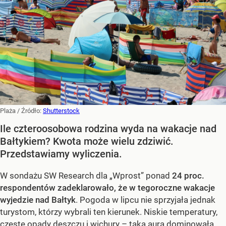
Plaża
/ Źródło:
Shutterstock
Ile czteroosobowa rodzina wyda na wakacje nad
Bałtykiem? Kwota może wielu zdziwić.
Przedstawiamy wyliczenia.
W sondażu SW Research dla „Wprost” ponad
24 proc.
respondentów zadeklarowało, że w tegoroczne wakacje
wyjedzie nad Bałtyk
. Pogoda w lipcu nie sprzyjała jednak
turystom, którzy wybrali ten kierunek. Niskie temperatury,
częste opady deszczu i wichury – taka aura dominowała