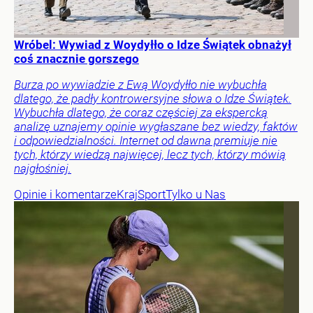
Wróbel: Wywiad z Woydyłło o Idze Świątek obnażył
coś znacznie gorszego
Burza po wywiadzie z Ewą Woydyłło nie wybuchła
dlatego, że padły kontrowersyjne słowa o Idze Świątek.
Wybuchła dlatego, że coraz częściej za ekspercką
analizę uznajemy opinie wygłaszane bez wiedzy, faktów
i odpowiedzialności. Internet od dawna premiuje nie
tych, którzy wiedzą najwięcej, lecz tych, którzy mówią
najgłośniej.
Opinie i komentarze
Kraj
Sport
Tylko u Nas