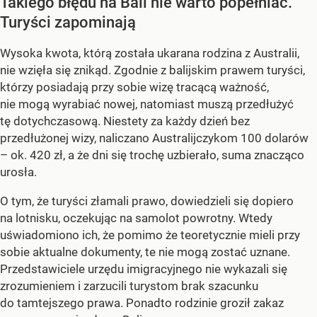
Takiego błędu na Bali nie warto popełniać.
Turyści zapominają
Wysoka kwota, którą została ukarana rodzina z Australii,
nie wzięła się znikąd. Zgodnie z balijskim prawem turyści,
którzy posiadają przy sobie wizę tracącą ważność,
nie mogą wyrabiać nowej, natomiast muszą przedłużyć
tę dotychczasową. Niestety za każdy dzień bez
przedłużonej wizy, naliczano Australijczykom 100 dolarów
– ok. 420 zł, a że dni się trochę uzbierało, suma znacząco
urosła.
O tym, że turyści złamali prawo, dowiedzieli się dopiero
na lotnisku, oczekując na samolot powrotny. Wtedy
uświadomiono ich, że pomimo że teoretycznie mieli przy
sobie aktualne dokumenty, te nie mogą zostać uznane.
Przedstawiciele urzędu imigracyjnego nie wykazali się
zrozumieniem i zarzucili turystom brak szacunku
do tamtejszego prawa. Ponadto rodzinie groził zakaz