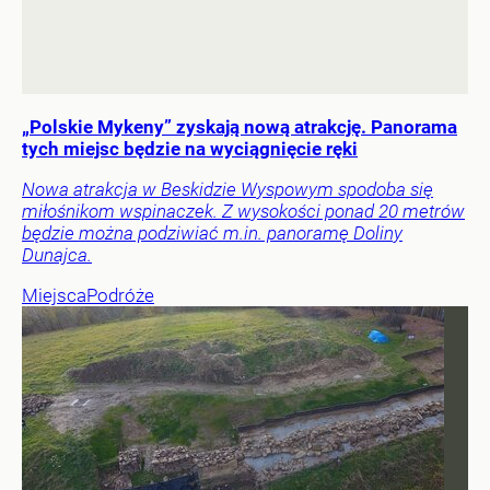
„Polskie Mykeny” zyskają nową atrakcję. Panorama
tych miejsc będzie na wyciągnięcie ręki
Nowa atrakcja w Beskidzie Wyspowym spodoba się
miłośnikom wspinaczek. Z wysokości ponad 20 metrów
będzie można podziwiać m.in. panoramę Doliny
Dunajca.
Miejsca
Podróże