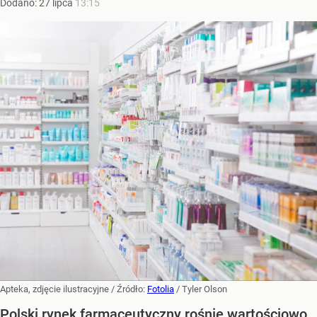
Dodano:
27
lipca
13:15
Apteka, zdjęcie ilustracyjne
/ Źródło:
Fotolia
/
Tyler Olson
Polski rynek farmaceutyczny rośnie wartościowo