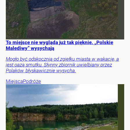
To miejsce nie wygląda już tak pięknie. „Polskie
Malediwy” wysychają
Mogło być odskocznią od zgiełku miasta w wakacje, a
jest oazą smutku. Słynny zbiornik uwielbiany przez
Polaków, błyskawicznie wysycha.
Miejsca
Podróże