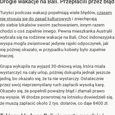
Drogie wakacje na Bali. Przepłacili przez błąd
Turyści podczas wakacji popełniają wiele błędów,
czasem
nie stosują się do zasad kulturowych
i zniechęcają
do siebie lokalsów swoim zachowaniem, innym razem
chodzi o coś zupełnie innego. Pewna mieszkanka Australii
wybrała się na rodzinne wakacje na Bali. Choć indonezyjska
wyspa mogła zwiastować jedynie rajski odpoczynek, jak
się później okazało, w przypadku kobiety było zupełnie
inaczej.
Grupa wykupiła na wyjazd 30-dniową wizę, która miała
wystarczyć na cały urlop, później dokupiła jednak jeszcze
jedną, bo okazało się, że ta nie wystarczy. Ostatecznie
przez swój nieprzemyślany ruch zapłacili wysoką karę.
Okazało się, że popełnili poważny błąd i złamali prawo
na wyspie. W drodze powrotnej na lotnisku dowiedzieli się,
że muszą zapłacić około 2 tys. dolarów, co daje 8400 zł.