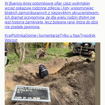
W Buenos Aires potomkowie ofiar rzezi wołyńskiej
wciąż pokazują rodzinne zdjęcia i listy, wspominając
bliskich zamordowanych z niezwykłym okrucieństwem.
Ich dramat przypomina, że dla wielu rodzin Wołyń nie
jest historią zamkniętą, lecz bolesną raną, która do dziś
nie została zagojona.
Kraj
Polityka
Opinie i komentarze
Tylko u Nas
Tygodnik
Wprost