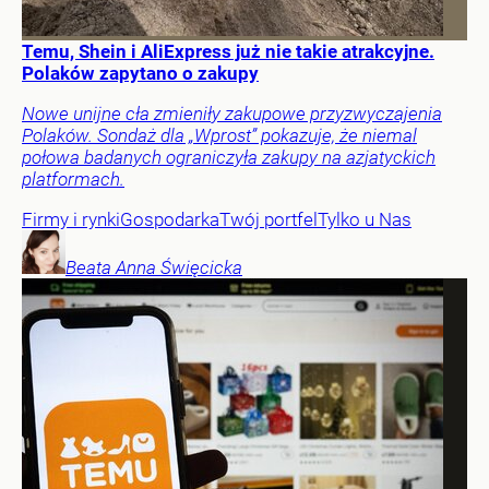
Temu, Shein i AliExpress już nie takie atrakcyjne.
Polaków zapytano o zakupy
Nowe unijne cła zmieniły zakupowe przyzwyczajenia
Polaków. Sondaż dla „Wprost” pokazuje, że niemal
połowa badanych ograniczyła zakupy na azjatyckich
platformach.
Firmy i rynki
Gospodarka
Twój portfel
Tylko u Nas
Beata Anna
Święcicka