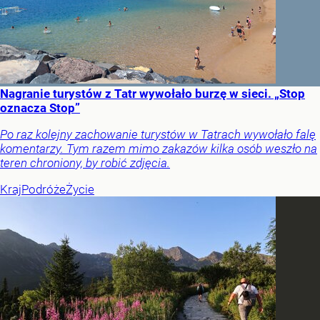
Nagranie turystów z Tatr wywołało burzę w sieci. „Stop
oznacza Stop”
Po raz kolejny zachowanie turystów w Tatrach wywołało falę
komentarzy. Tym razem mimo zakazów kilka osób weszło na
teren chroniony, by robić zdjęcia.
Kraj
Podróże
Życie