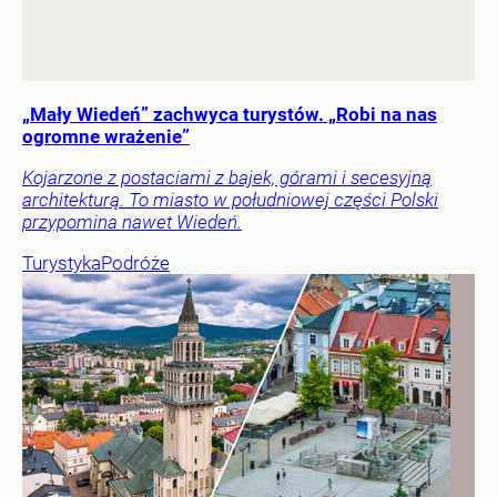
„Mały Wiedeń” zachwyca turystów. „Robi na nas
ogromne wrażenie”
Kojarzone z postaciami z bajek, górami i secesyjną
architekturą. To miasto w południowej części Polski
przypomina nawet Wiedeń.
Turystyka
Podróże