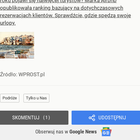
roku pojawi się najwięcej turystów? Marka Airbnb
opublikowała ranking bazujący na dotychczasowych
rezerwacjach klientów. Sprawdźcie, gdzie spędzą swoje
urlopy.
Źródło:
WPROST.pl
Podróże
Tylko u Nas
SKOMENTUJ
UDOSTĘPNIJ
1
Obserwuj nas
w
Google News