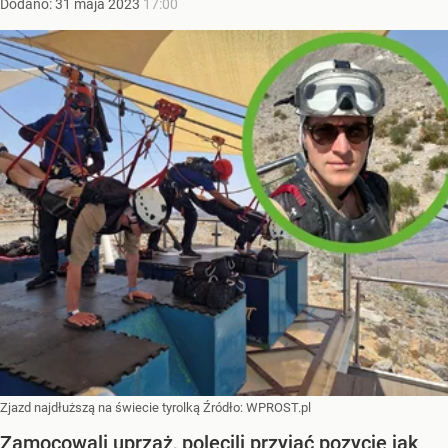
Dodano:
31
maja
2023
17:00
Zjazd najdłuższą na świecie tyrolką
Źródło:
WPROST.pl
Zamocowali uprząż, polecili przyjąć pozycję jak