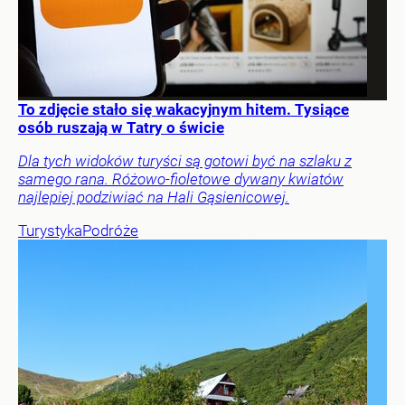
To zdjęcie stało się wakacyjnym hitem. Tysiące
osób ruszają w Tatry o świcie
Dla tych widoków turyści są gotowi być na szlaku z
samego rana. Różowo-fioletowe dywany kwiatów
najlepiej podziwiać na Hali Gąsienicowej.
Turystyka
Podróże