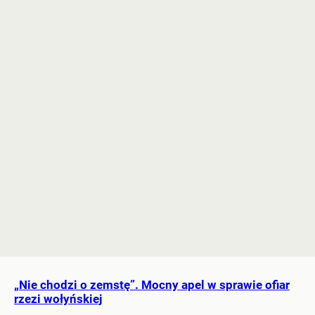
„Nie chodzi o zemstę”. Mocny apel w sprawie ofiar
rzezi wołyńskiej