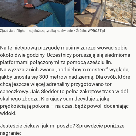
Zjazd Jais Flight – najdłuższą tyrolką na świecie
/ Źródło:
WPROST.pl
Na tę nietypową przygodę musimy zarezerwować sobie
około dwie godziny. Uczestnicy poruszają się siedmioma
platformami połączonymi za pomocą sześciu lin.
Najwyższa z nich zwana „podniebnym mostem” wygląda,
jakby unosiła się 300 metrów nad ziemią. Dla osób, które
chcą jeszcze więcej adrenaliny przygotowano tor
saneczkowy. Jais Sledder to pełna zakrętów trasa w dół
skalnego zbocza. Kierujący sam decyduje z jaką
prędkością ją pokona – na czas, bądź powoli doceniając
widoki.
Jesteście ciekawi jak mi poszło? Sprawdźcie poniższe
nagranie: