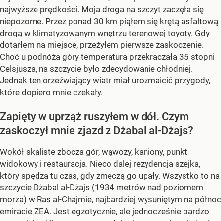
najwyższe prędkości. Moja droga na szczyt zaczęła się
niepozorne. Przez ponad 30 km piąłem się krętą asfaltową
drogą w klimatyzowanym wnętrzu terenowej toyoty. Gdy
dotarłem na miejsce, przeżyłem pierwsze zaskoczenie.
Choć u podnóża góry temperatura przekraczała 35 stopni
Celsjusza, na szczycie było zdecydowanie chłodniej.
Jednak ten orzeźwiający wiatr miał urozmaicić przygody,
które dopiero mnie czekały.
Zapięty w uprząż ruszyłem w dół. Czym
zaskoczył mnie zjazd z Dżabal al-Dżajs?
Wokół skaliste zbocza gór, wąwozy, kaniony, punkt
widokowy i restauracja. Nieco dalej rezydencja szejka,
który spędza tu czas, gdy zmęczą go upały. Wszystko to na
szczycie Dżabal al-Dżajs (1934 metrów nad poziomem
morza) w Ras al-Chajmie, najbardziej wysuniętym na północ
emiracie ZEA. Jest egzotycznie, ale jednocześnie bardzo