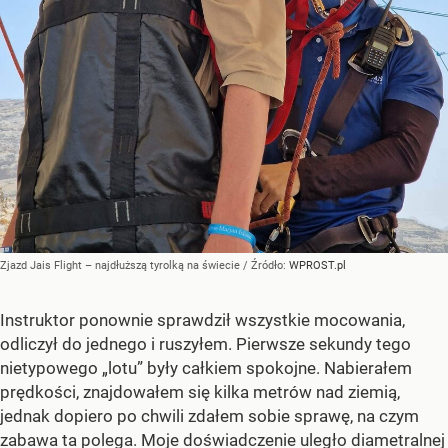
Zjazd Jais Flight – najdłuższą tyrolką na świecie
/ Źródło:
WPROST.pl
Instruktor ponownie sprawdził wszystkie mocowania,
odliczył do jednego i ruszyłem. Pierwsze sekundy tego
nietypowego „lotu” były całkiem spokojne. Nabierałem
prędkości, znajdowałem się kilka metrów nad ziemią,
jednak dopiero po chwili zdałem sobie sprawę, na czym
zabawa ta polega. Moje doświadczenie uległo diametralnej