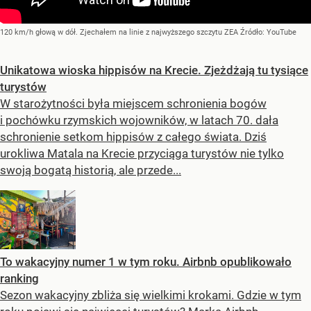
120 km/h głową w dół. Zjechałem na linie z najwyższego szczytu ZEA
Źródło:
YouTube
Unikatowa wioska hippisów na Krecie. Zjeżdżają tu tysiące
turystów
W starożytności była miejscem schronienia bogów
i pochówku rzymskich wojowników, w latach 70. dała
schronienie setkom hippisów z całego świata. Dziś
urokliwa Matala na Krecie przyciąga turystów nie tylko
swoją bogatą historią, ale przede...
To wakacyjny numer 1 w tym roku. Airbnb opublikowało
ranking
Sezon wakacyjny zbliża się wielkimi krokami. Gdzie w tym