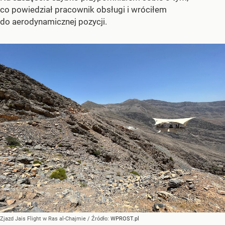
co powiedział pracownik obsługi i wróciłem
do aerodynamicznej pozycji.
Zjazd Jais Flight w Ras al-Chajmie
/ Źródło:
WPROST.pl