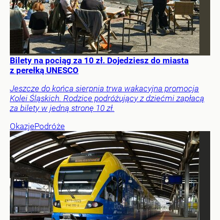
Bilety na pociąg za 10 zł. Dojedziesz do miasta
z perełką UNESCO
Jeszcze do końca sierpnia trwa wakacyjna promocja
Kolei Śląskich. Rodzice podróżujący z dziećmi zapłacą
za bilety w jedną stronę 10 zł.
Okazje
Podróże