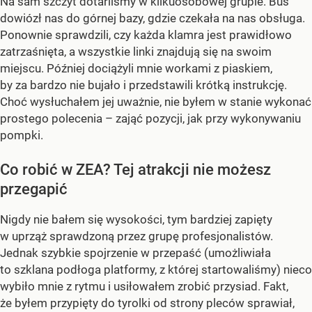
Na sam szczyt dotarliśmy w kilkuosobowej grupie. Bus
dowiózł nas do górnej bazy, gdzie czekała na nas obsługa.
Ponownie sprawdzili, czy każda klamra jest prawidłowo
zatrzaśnięta, a wszystkie linki znajdują się na swoim
miejscu. Później dociążyli mnie workami z piaskiem,
by za bardzo nie bujało i przedstawili krótką instrukcję.
Choć wysłuchałem jej uważnie, nie byłem w stanie wykonać
prostego polecenia – zająć pozycji, jak przy wykonywaniu
pompki.
Co robić w ZEA? Tej atrakcji nie możesz
przegapić
Nigdy nie bałem się wysokości, tym bardziej zapięty
w uprząż sprawdzoną przez grupę profesjonalistów.
Jednak szybkie spojrzenie w przepaść (umożliwiała
to szklana podłoga platformy, z której startowaliśmy) nieco
wybiło mnie z rytmu i usiłowałem zrobić przysiad. Fakt,
że byłem przypięty do tyrolki od strony pleców sprawiał,