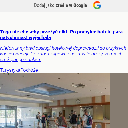
Dodaj jako
źródło w Google
Tego nie chciałby przeżyć nikt. Po pomyłce hotelu para
natychmiast wyjechała
Niefortunny błąd obsługi hotelowej doprowadził do przykrych
konsekwencji. Gościom zapewniono chwilę grozy, zamiast
spokojnego relaksu.
Turystyka
Podróże