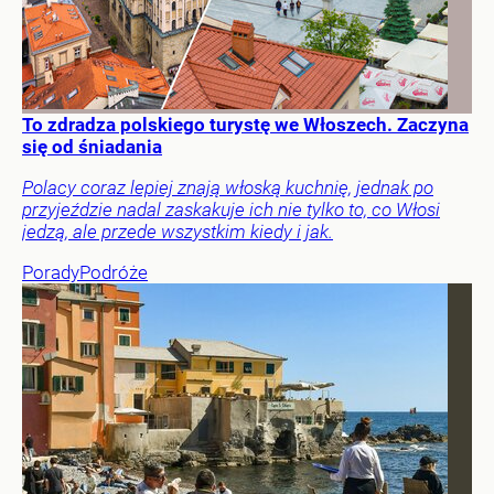
To zdradza polskiego turystę we Włoszech. Zaczyna
się od śniadania
Polacy coraz lepiej znają włoską kuchnię, jednak po
przyjeździe nadal zaskakuje ich nie tylko to, co Włosi
jedzą, ale przede wszystkim kiedy i jak.
Porady
Podróże