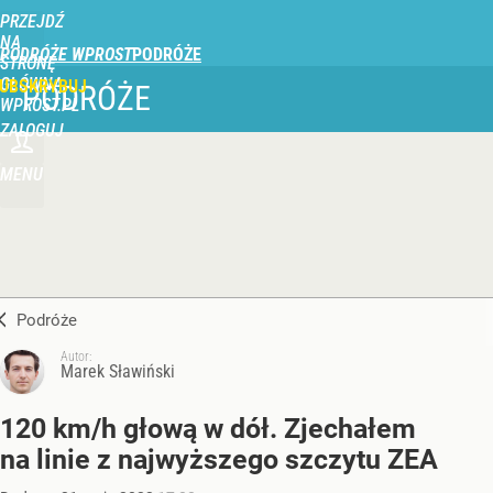
PRZEJDŹ
NA
PODRÓŻE WPROST
STRONĘ
GŁÓWNĄ
UBSKRYBUJ
PODRÓŻE
WPROST.PL
ZALOGUJ
MENU
Podróże
Autor:
Marek Sławiński
120 km/h głową w dół. Zjechałem
na linie z najwyższego szczytu ZEA