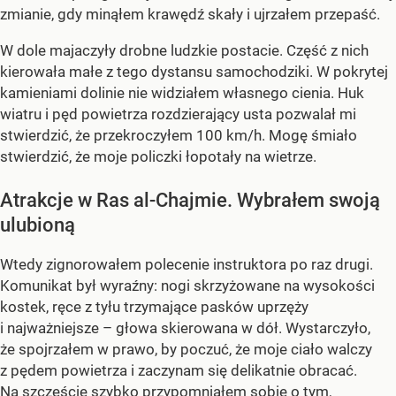
zmianie, gdy minąłem krawędź skały i ujrzałem przepaść.
W dole majaczyły drobne ludzkie postacie. Część z nich
kierowała małe z tego dystansu samochodziki. W pokrytej
kamieniami dolinie nie widziałem własnego cienia. Huk
wiatru i pęd powietrza rozdzierający usta pozwalał mi
stwierdzić, że przekroczyłem 100 km/h. Mogę śmiało
stwierdzić, że moje policzki łopotały na wietrze.
Atrakcje w Ras al-Chajmie. Wybrałem swoją
ulubioną
Wtedy zignorowałem polecenie instruktora po raz drugi.
Komunikat był wyraźny: nogi skrzyżowane na wysokości
kostek, ręce z tyłu trzymające pasków uprzęży
i najważniejsze – głowa skierowana w dół. Wystarczyło,
że spojrzałem w prawo, by poczuć, że moje ciało walczy
z pędem powietrza i zaczynam się delikatnie obracać.
Na szczęście szybko przypomniałem sobie o tym,