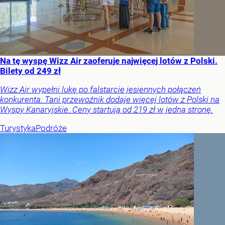
Na tę wyspę Wizz Air zaoferuje najwięcej lotów z Polski.
Bilety od 249 zł
Wizz Air wypełni lukę po falstarcie jesiennych połączeń
konkurenta. Tani przewoźnik dodaje więcej lotów z Polski na
Wyspy Kanaryjskie. Ceny startują od 219 zł w jedną stronę.
Turystyka
Podróże