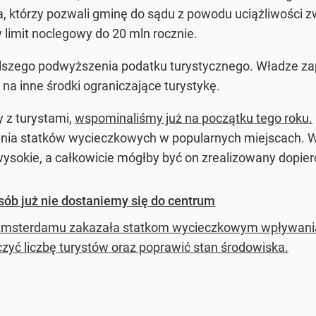
, którzy pozwali gminę do sądu z powodu uciążliwości z
 limit noclegowy do 20 mln rocznie.
lszego podwyższenia podatku turystycznego. Władze zape
ć na inne środki ograniczające turystykę.
y z turystami,
wspominaliśmy już na początku tego roku.
ia statków wycieczkowych w popularnych miejscach. W t
wysokie, a całkowicie mógłby być on zrealizowany dopier
ób już nie dostaniemy się do centrum
msterdamu zakazała statkom wycieczkowym wpływania d
czyć liczbę turystów oraz poprawić stan środowiska.