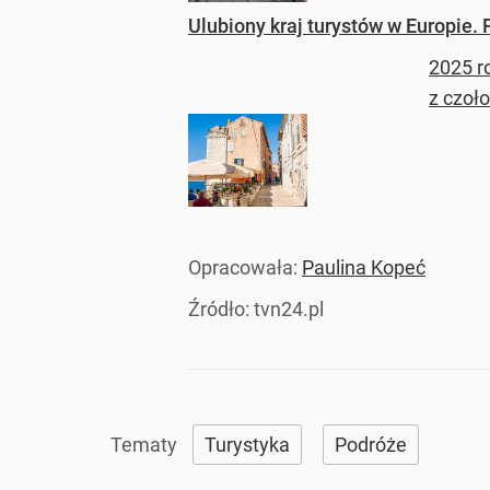
Ulubiony kraj turystów w Europie. 
2025 r
z czoło
Opracowała:
Paulina Kopeć
Źródło:
tvn24.pl
Turystyka
Podróże