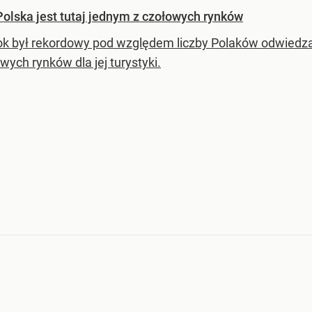
Polska jest tutaj jednym z czołowych rynków
ok był rekordowy pod względem liczby Polaków odwiedza
wych rynków dla jej turystyki.