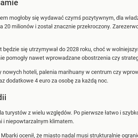
damie
 mogłoby się wydawać czymś pozytywnym, dla władz mia
na 20 milionów i został znacznie przekroczony. Zarezerw
t będzie się utrzymywał do 2028 roku, choć w wolniejsz
nie pomogły nawet wprowadzane obostrzenia czy strateg
 nowych hoteli, palenia marihuany w centrum czy wprow
oraz dodatkowe 4 euro za osobę za każdą noc.
ii
a turystów z wielu względów. Po pierwsze łatwo i szybko
mi i niepowtarzalnym klimatem.
 Mbarki ocenił, że miasto nadal musi strukturalnie ogran