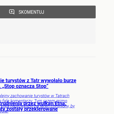
SKOMENTUJ
ie turystów z Tatr wywołało burzę
. „Stop oznacza Stop”
olejny zachowanie turystów w Tatrach
o falę komentarzy. Tym razem mimo
trudnienia przez wulkan Etna.
kilka osób weszło na teren chroniony, by
ty zostały przekierowane
ęcia.