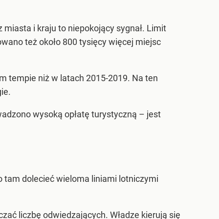
sta i kraju to niepokojący sygnał. Limit
owano też około 800 tysięcy więcej miejsc
ym tempie niż w latach 2015-2019. Na ten
ie.
adzono wysoką opłatę turystyczną – jest
 tam dolecieć wieloma liniami lotniczymi
iczać liczbę odwiedzających. Władze kierują się