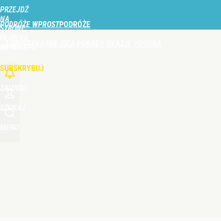
PRZEJDŹ
Udostępnij
0
Skomentuj
NA
PODRÓŻE WPROST
STRONĘ
GŁÓWNĄ
TURYSTYKA
MIEJSCA
PORADY
OKAZJE
POGODA
Nie tylko taksówka i autobus. Na polskie lotnisk
WPROST.PL
SUBSKRYBUJ
0
ZALOGUJ
Duże utrudnienia przez wulkan Etna. Samoloty zos
SZUKAJ
MENU
0
Perła świata w nowym rankingu. W tym mieście żyje
dodaj