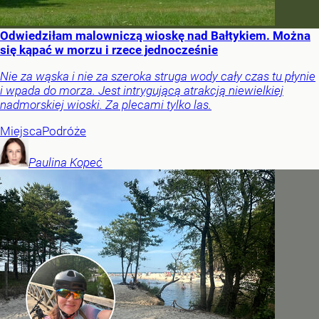
Odwiedziłam malowniczą wioskę nad Bałtykiem. Można
się kąpać w morzu i rzece jednocześnie
Nie za wąska i nie za szeroka struga wody cały czas tu płynie
i wpada do morza. Jest intrygującą atrakcją niewielkiej
nadmorskiej wioski. Za plecami tylko las.
Miejsca
Podróże
Paulina
Kopeć