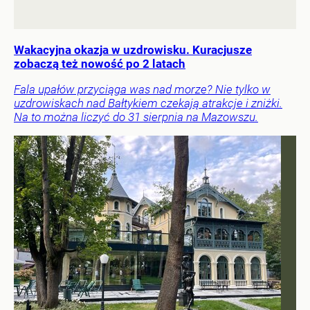
Wakacyjna okazja w uzdrowisku. Kuracjusze
zobaczą też nowość po 2 latach
Fala upałów przyciąga was nad morze? Nie tylko w
uzdrowiskach nad Bałtykiem czekają atrakcje i zniżki.
Na to można liczyć do 31 sierpnia na Mazowszu.