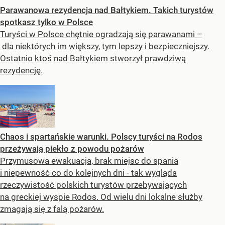
Parawanowa rezydencja nad Bałtykiem. Takich turystów
spotkasz tylko w Polsce
Turyści w Polsce chętnie ogradzają się parawanami –
dla niektórych im większy, tym lepszy i bezpieczniejszy.
Ostatnio ktoś nad Bałtykiem stworzył prawdziwą
rezydencję.
Chaos i spartańskie warunki. Polscy turyści na Rodos
przeżywają piekło z powodu pożarów
Przymusowa ewakuacja, brak miejsc do spania
i niepewność co do kolejnych dni - tak wygląda
rzeczywistość polskich turystów przebywających
na greckiej wyspie Rodos. Od wielu dni lokalne służby
zmagają się z falą pożarów.