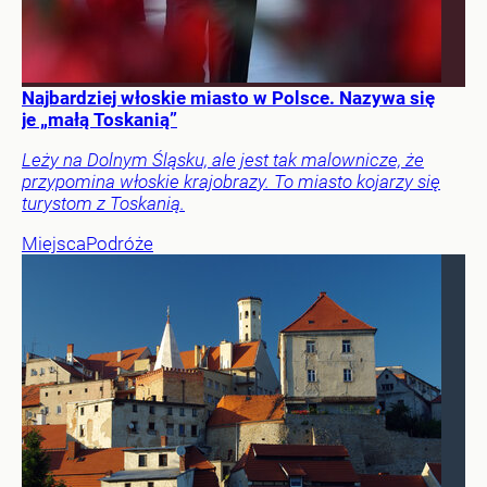
Najbardziej włoskie miasto w Polsce. Nazywa się
je „małą Toskanią”
Leży na Dolnym Śląsku, ale jest tak malownicze, że
przypomina włoskie krajobrazy. To miasto kojarzy się
turystom z Toskanią.
Miejsca
Podróże