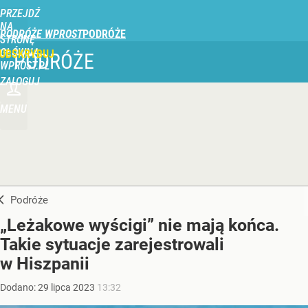
PRZEJDŹ
NA
PODRÓŻE WPROST
STRONĘ
GŁÓWNĄ
UBSKRYBUJ
PODRÓŻE
WPROST.PL
ZALOGUJ
MENU
Podróże
„Leżakowe wyścigi” nie mają końca.
Takie sytuacje zarejestrowali
w Hiszpanii
Dodano:
29
lipca
2023
13:32