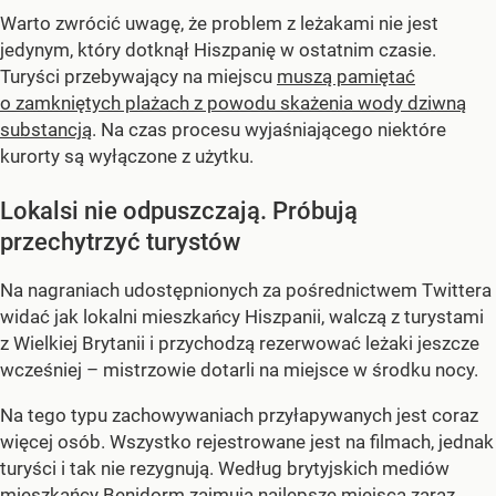
Warto zwrócić uwagę, że problem z leżakami nie jest
jedynym, który dotknął Hiszpanię w ostatnim czasie.
Turyści przebywający na miejscu
muszą pamiętać
o zamkniętych plażach z powodu skażenia wody dziwną
substancją
. Na czas procesu wyjaśniającego niektóre
kurorty są wyłączone z użytku.
Lokalsi nie odpuszczają. Próbują
przechytrzyć turystów
Na nagraniach udostępnionych za pośrednictwem Twittera
widać jak lokalni mieszkańcy Hiszpanii, walczą z turystami
z Wielkiej Brytanii i przychodzą rezerwować leżaki jeszcze
wcześniej – mistrzowie dotarli na miejsce w środku nocy.
Na tego typu zachowywaniach przyłapywanych jest coraz
więcej osób. Wszystko rejestrowane jest na filmach, jednak
turyści i tak nie rezygnują. Według brytyjskich mediów
mieszkańcy Benidorm zajmują najlepsze miejsca zaraz