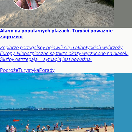
Alarm na popularnych plażach. Turyści poważnie
zagrożeni
Żeglarze portugalscy pojawili się u atlantyckich wybrzeży
Europy. Niebezpieczne są także okazy wyrzucone na piasek.
Służby ostrzegają – sytuacja jest poważna.
Podróże
Turystyka
Porady