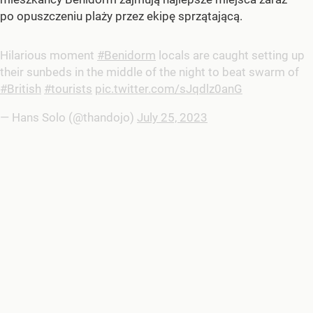
po opuszczeniu plaży przez ekipę sprzątającą.
Hilarious moment
#Benidorm
locals are caught setting up
their sunbeds in the middle of the night to beat swarm of
#British
#tourists
pic.twitter.com/sJqdlz0anG
— Hans Solo (@thandojo)
July 25, 2023