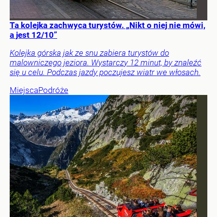
Ta kolejka zachwyca turystów. „Nikt o niej nie mówi,
a jest 12/10”
Kolejka górska jak ze snu zabiera turystów do
malowniczego jeziora. Wystarczy 12 minut, by znaleźć
się u celu. Podczas jazdy poczujesz wiatr we włosach.
Miejsca
Podróże