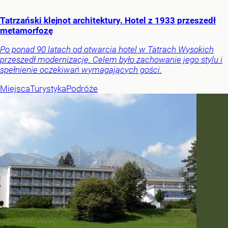
Tatrzański klejnot architektury. Hotel z 1933 przeszedł
metamorfozę
Po ponad 90 latach od otwarcia hotel w Tatrach Wysokich
przeszedł modernizację. Celem było zachowanie jego stylu i
spełnienie oczekiwań wymagających gości.
Miejsca
Turystyka
Podróże