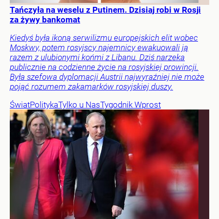
Tańczyła na weselu z Putinem. Dzisiaj robi w Rosji
za żywy bankomat
Kiedyś była ikoną serwilizmu europejskich elit wobec
Moskwy, potem rosyjscy najemnicy ewakuowali ją
razem z ulubionymi końmi z Libanu. Dziś narzeka
publicznie na codzienne życie na rosyjskiej prowincji.
Była szefowa dyplomacji Austrii najwyraźniej nie może
pojąć rozumem zakamarków rosyjskiej duszy.
Świat
Polityka
Tylko u Nas
Tygodnik Wprost