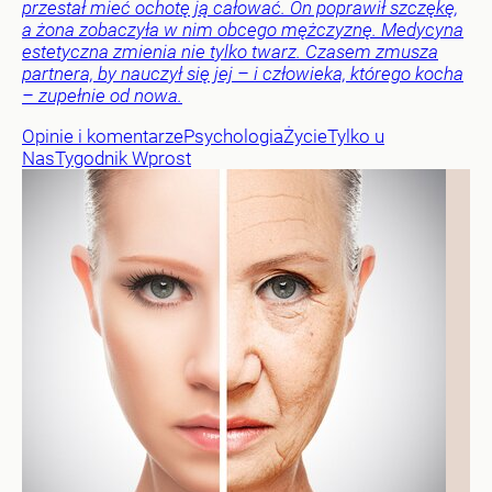
przestał mieć ochotę ją całować. On poprawił szczękę,
a żona zobaczyła w nim obcego mężczyznę. Medycyna
estetyczna zmienia nie tylko twarz. Czasem zmusza
partnera, by nauczył się jej – i człowieka, którego kocha
– zupełnie od nowa.
Opinie i komentarze
Psychologia
Życie
Tylko u
Nas
Tygodnik Wprost