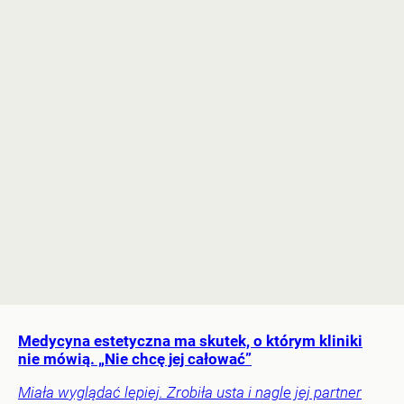
Medycyna estetyczna ma skutek, o którym kliniki
nie mówią. „Nie chcę jej całować”
Miała wyglądać lepiej. Zrobiła usta i nagle jej partner