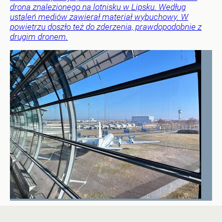
drona znalezionego na lotnisku w Lipsku. Według
ustaleń mediów zawierał materiał wybuchowy. W
powietrzu doszło też do zderzenia, prawdopodobnie z
drugim dronem.