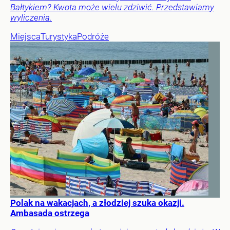
Bałtykiem? Kwota może wielu zdziwić. Przedstawiamy
wyliczenia.
Miejsca
Turystyka
Podróże
Polak na wakacjach, a złodziej szuka okazji.
Ambasada ostrzega