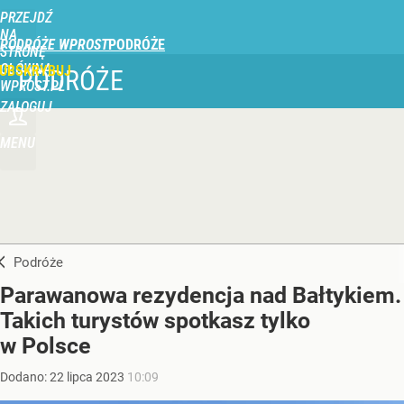
PRZEJDŹ
NA
PODRÓŻE WPROST
STRONĘ
GŁÓWNĄ
UBSKRYBUJ
PODRÓŻE
WPROST.PL
ZALOGUJ
MENU
Podróże
Parawanowa rezydencja nad Bałtykiem.
Takich turystów spotkasz tylko
w Polsce
Dodano:
22
lipca
2023
10:09