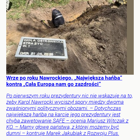
Wrze po roku Nawrockiego. „Największa hańba”
kontra „Cała Europa nam go zazdrości”
Po pierwszym roku prezydentury nic nie wskazuje na to,
żeby Karol Nawrocki wyciszył spory między dwoma
zwaśnionymi politycznymi obozami. – Dotychczas
największą hańbą na karcie jego prezydentury jest
chyba zawetowanie SAFE – ocenia Mariusz Witczak z
KO. – Mamy głowę państwa, z której możemy być
dumni – kontruje Marek Jakubiak z Rozwoju Plus.