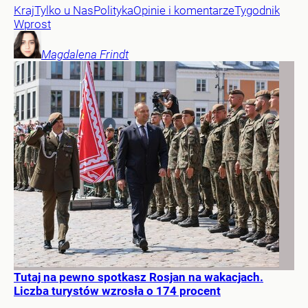
Kraj
Tylko u Nas
Polityka
Opinie i komentarze
Tygodnik
Wprost
Magdalena
Frindt
Tutaj na pewno spotkasz Rosjan na wakacjach.
Liczba turystów wzrosła o 174 procent