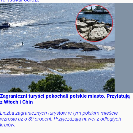
Zagraniczni turyści pokochali polskie miasto. Przylatują
z Włoch i Chin
Liczba zagranicznych turystów w tym polskim mieście
wzrosła aż o 39 procent. Przyjeżdżają nawet z odległych
krajów.