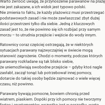
Warto zwrócić uwagę, że przynoszenie parawanów na plażę
nie jest zakazane, a ich widok jest typowo polski.
Nie zmienia to faktu, że każdy plażowicz musi przestrzegać
podstawowych zasad i nie może zawłaszczać zbyt dużej
ilości przestrzeni tylko dla siebie. Jedną z kluczowych
zasad jest to, że nie powinno się ich rozbijać przy samym
morzu – to utrudnia przejście i wejście do wody innym.
Ratownicy coraz częściej ostrzegają, że w niektórych
sytuacjach parawany najzwyczajniej w świecie mogą
stanowić zagrożenie. Chodzi o momenty, podczas których
parawany rozkładane są tak blisko siebie,
że uniemożliwiają swobodne przejście – gdyby ktoś nagle
zasłabł, zaczął tonąć lub potrzebował innej pomocy,
dotarcie do takiej osoby będzie zajmować o wiele więcej
czasu, niż powinno.
Parawany bywają pomocne, bowiem chronią przed
wiatrem, piaskiem. Dopóki przy ich pomocy nie tworzymy
fortec i apartamentów, wszystko jest w porządku, warto