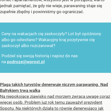
jednak pamiętać, że gdy nie wieje, parawaning staje się
zupełnie zbędny i powinniśmy go ograniczać.
Ceny na wakacjach cię zaskoczyły? Lot był opóźniony
albo go odwołano? Wakacyjny kraj pozytywnie cię
zaskoczył albo rozczarował?
Podziel się swoją historią i napisz do nas
na
podroze@wprost.pl
Plaga takich turystów denerwuje niczym parawaning. Nad
Bałtykiem trwa walka
Na niepokojące zjawisko nad morzem zwraca uwagę coraz
więcej osób. Problem już rok temu zauważył prezydent
Sopotu. Na niektórych działa to równie denerwująco jak