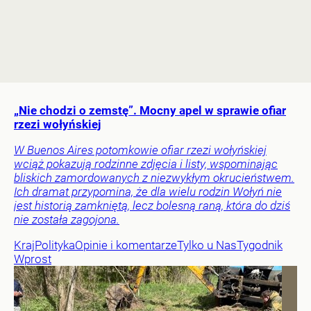
„Nie chodzi o zemstę”. Mocny apel w sprawie ofiar
rzezi wołyńskiej
W Buenos Aires potomkowie ofiar rzezi wołyńskiej
wciąż pokazują rodzinne zdjęcia i listy, wspominając
bliskich zamordowanych z niezwykłym okrucieństwem.
Ich dramat przypomina, że dla wielu rodzin Wołyń nie
jest historią zamkniętą, lecz bolesną raną, która do dziś
nie została zagojona.
Kraj
Polityka
Opinie i komentarze
Tylko u Nas
Tygodnik
Wprost