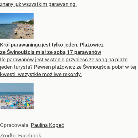
znany już wszystkim parawaning.
Król parawaningu jest tylko jeden. Plażowicz
ze Świnoujścia miał ze sobą 17 parawanów
Ile parawanów jest w stanie przynieść ze sobą na plaże
jeden turysta? Pewien plażowicz ze Świnoujścia pobił w tej
kwestii wszystkie możliwe rekordy.
Opracowała:
Paulina Kopeć
Źródło:
Facebook