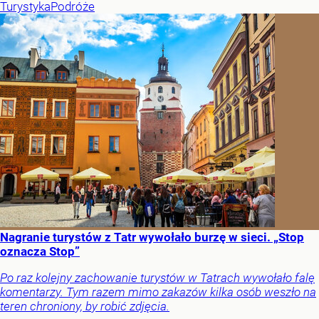
Turystyka
Podróże
Nagranie turystów z Tatr wywołało burzę w sieci. „Stop
oznacza Stop”
Po raz kolejny zachowanie turystów w Tatrach wywołało falę
komentarzy. Tym razem mimo zakazów kilka osób weszło na
teren chroniony, by robić zdjęcia.