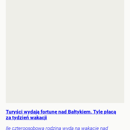
Turyści wydają fortunę nad Bałtykiem. Tyle płacą
za tydzień wakacji
Ile czteroosobowa rodzina wyda na wakacje nad