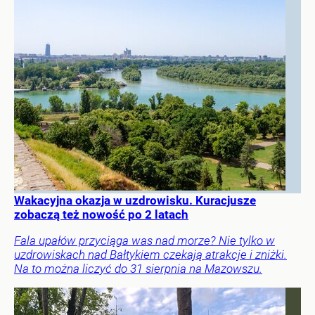
Wakacyjna okazja w uzdrowisku. Kuracjusze
zobaczą też nowość po 2 latach
Fala upałów przyciąga was nad morze? Nie tylko w
uzdrowiskach nad Bałtykiem czekają atrakcje i zniżki.
Na to można liczyć do 31 sierpnia na Mazowszu.