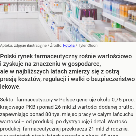
Apteka, zdjęcie ilustracyjne
/ Źródło:
Fotolia
/
Tyler Olson
Polski rynek farmaceutyczny rośnie wartościowo
i zyskuje na znaczeniu w gospodarce,
ale w najbliższych latach zmierzy się z ostrą
presją kosztów, regulacji i walki o bezpieczeństwo
lekowe.
Sektor farmaceutyczny w Polsce generuje około 0,75 proc.
krajowego PKB i ponad 26 mld zł wartości dodanej brutto,
zapewniając ponad 80 tys. miejsc pracy w całym łańcuchu
wartości – od produkcji po dystrybucję i detal. Wartość
produkcji farmaceutycznej przekracza 21 mld zł rocznie,
a w ostatnich pięciu latach wzrosła o około 45 proc.,