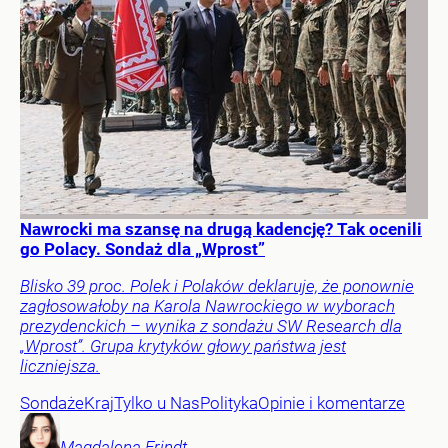
Nawrocki ma szansę na drugą kadencję? Tak ocenili
go Polacy. Sondaż dla „Wprost”
Blisko 39 proc. Polek i Polaków deklaruje, że ponownie
zagłosowałoby na Karola Nawrockiego w wyborach
prezydenckich – wynika z sondażu SW Research dla
„Wprost”. Grupa krytyków głowy państwa jest
liczniejsza.
Sondaże
Kraj
Tylko u Nas
Polityka
Opinie i komentarze
Magdalena
Frindt