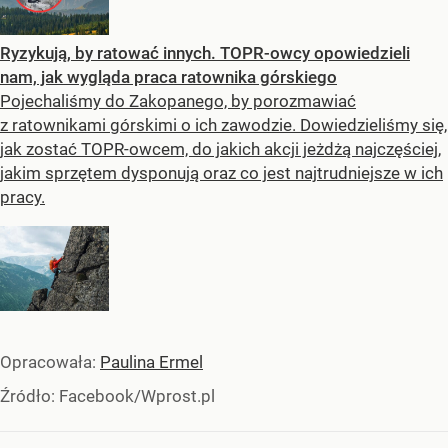
Ryzykują, by ratować innych. TOPR-owcy opowiedzieli
nam, jak wygląda praca ratownika górskiego
Pojechaliśmy do Zakopanego, by porozmawiać
z ratownikami górskimi o ich zawodzie. Dowiedzieliśmy się,
jak zostać TOPR-owcem, do jakich akcji jeżdżą najczęściej,
jakim sprzętem dysponują oraz co jest najtrudniejsze w ich
pracy.
Opracowała:
Paulina Ermel
Źródło:
Facebook/Wprost.pl