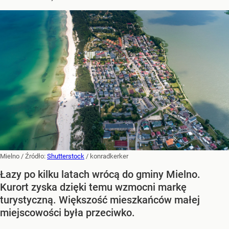
Mielno
/ Źródło:
Shutterstock
/
konradkerker
Łazy po kilku latach wrócą do gminy Mielno.
Kurort zyska dzięki temu wzmocni markę
turystyczną. Większość mieszkańców małej
miejscowości była przeciwko.