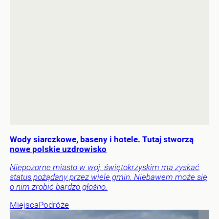
Wody siarczkowe, baseny i hotele. Tutaj stworzą
nowe polskie uzdrowisko
Niepozorne miasto w woj. świętokrzyskim ma zyskać
status pożądany przez wiele gmin. Niebawem może się
o nim zrobić bardzo głośno.
Miejsca
Podróże