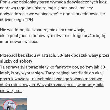
Ponieważ odsłonięty teren wymaga doświadczonych ludzi,
naprawą tego odcinka zajmą się pasjonaci mający
doświadczenie we wspinaczce” – dodali przedstawiciele
słowackiego TPN.
Nie wiadomo, ile czasu zajmie cała renowacja,
ale o postępach i ponownym otwarciu drogi turyści będą
informowani w sieci.
Przepadł bez śladu w Tatrach. 50-latek poszukiwany przez
służby od soboty
Tą sprawą żyją teraz nie tylko fanatycy gór, po tym jak 50-
latek, który wybrał się w Tatry, zaginął bez śladu do akcji
poszukiwawczej, natychmiast zaangażowano mnóstwo
służb ratunkowych. Wszystko zaczęło się w sobotę, nikt
nie wie, co...