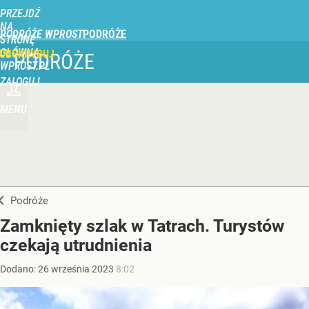
PRZEJDŹ
NA
PODRÓŻE WPROST
STRONĘ
GŁÓWNĄ
UBSKRYBUJ
PODRÓŻE
WPROST.PL
ZALOGUJ
MENU
Podróże
Zamknięty szlak w Tatrach. Turystów
czekają utrudnienia
Dodano:
26
września
2023
8:02