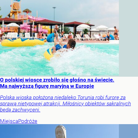
O polskiej wiosce zrobiło się głośno na świecie.
Ma najwyższą figurę maryjną w Europie
Polska wioska położona niedaleko Torunia robi furorę za
sprawą nietypowej atrakcji. Miłośnicy obiektów sakralnych
będą zachwyceni.
Miejsca
Podróże