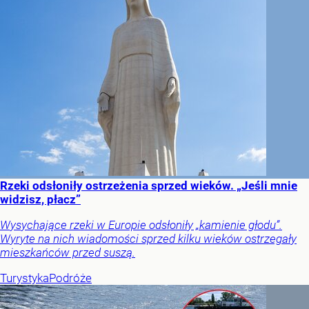
Rzeki odsłoniły ostrzeżenia sprzed wieków. „Jeśli mnie
widzisz, płacz”
Wysychające rzeki w Europie odsłoniły „kamienie głodu”.
Wyryte na nich wiadomości sprzed kilku wieków ostrzegały
mieszkańców przed suszą.
Turystyka
Podróże