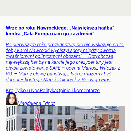
Wrze po roku Nawrockiego. „Największa hańba”
kontra „Cała Europa nam go zazdrości”
Po pierwszym roku prezydentury nic nie wskazuje na to,
żeby Karol Nawrocki wyciszył spory między dwoma
zwaśnionymi politycznymi obozami. – Dotychczas
największą hańbą na karcie jego prezydentury jest
chyba zawetowanie SAFE – ocenia Mariusz Witczak z
KO. – Mamy głowę państwa, z której możemy być
dumni – kontruje Marek Jakubiak z Rozwoju Plus.
Kraj
Tylko u Nas
Polityka
Opinie i komentarze
Magdalena
Frindt