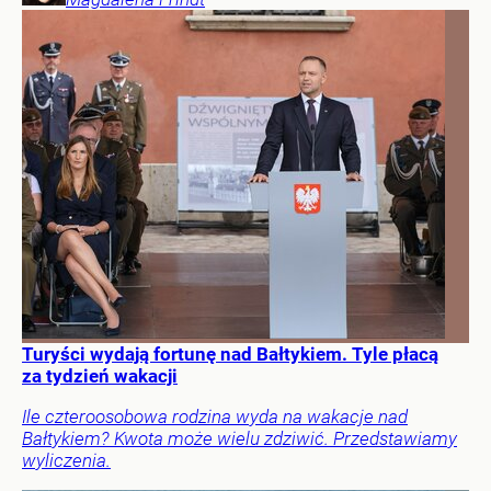
Turyści wydają fortunę nad Bałtykiem. Tyle płacą
za tydzień wakacji
Ile czteroosobowa rodzina wyda na wakacje nad
Bałtykiem? Kwota może wielu zdziwić. Przedstawiamy
wyliczenia.