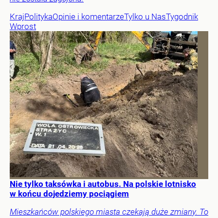
Kraj
Polityka
Opinie i komentarze
Tylko u Nas
Tygodnik
Wprost
Nie tylko taksówka i autobus. Na polskie lotnisko
w końcu dojedziemy pociągiem
Mieszkańców polskiego miasta czekają duże zmiany. To