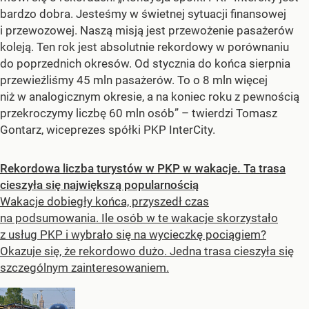
bardzo dobra. Jesteśmy w świetnej sytuacji finansowej
i przewozowej. Naszą misją jest przewożenie pasażerów
koleją. Ten rok jest absolutnie rekordowy w porównaniu
do poprzednich okresów. Od stycznia do końca sierpnia
przewieźliśmy 45 mln pasażerów. To o 8 mln więcej
niż w analogicznym okresie, a na koniec roku z pewnością
przekroczymy liczbę 60 mln osób” – twierdzi Tomasz
Gontarz, wiceprezes spółki PKP InterCity.
Rekordowa liczba turystów w PKP w wakacje. Ta trasa
cieszyła się największą popularnością
Wakacje dobiegły końca, przyszedł czas
na podsumowania. Ile osób w te wakacje skorzystało
z usług PKP i wybrało się na wycieczkę pociągiem?
Okazuje się, że rekordowo dużo. Jedna trasa cieszyła się
szczególnym zainteresowaniem.