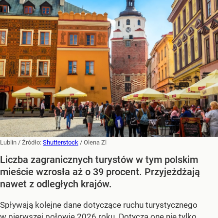
Lublin
/ Źródło:
Shutterstock
/
Olena Zl
Liczba zagranicznych turystów w tym polskim
mieście wzrosła aż o 39 procent. Przyjeżdżają
nawet z odległych krajów.
Spływają kolejne dane dotyczące ruchu turystycznego
w pierwszej połowie 2026 roku. Dotyczą one
nie tylko