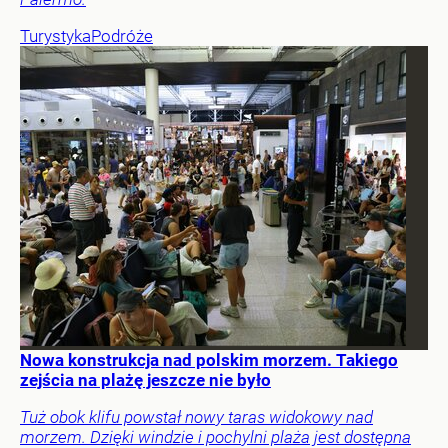
Turystyka
Podróże
Nowa konstrukcja nad polskim morzem. Takiego
zejścia na plażę jeszcze nie było
Tuż obok klifu powstał nowy taras widokowy nad
morzem. Dzięki windzie i pochylni plaża jest dostępna