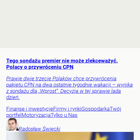
Tego sondażu premier nie może zlekceważyć.
Polacy o przywróceniu CPN
Prawie dwie trzecie Polaków chce przywrócenia
pakietu CPN na dwa ostatnie tygodnie wakacji – wynika
z sondażu dla „Wprost”. Decyzja w tej sprawie lada
dzień.
Finanse i inwestycje
Firmy i rynki
Gospodarka
Twój
portfel
Motoryzacja
Tylko u Nas
Radosław
Święcki