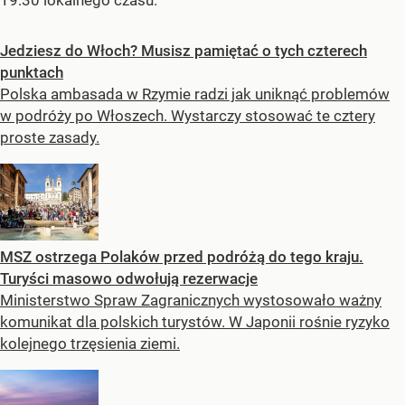
Jedziesz do Włoch? Musisz pamiętać o tych czterech
punktach
Polska ambasada w Rzymie radzi jak uniknąć problemów
w podróży po Włoszech. Wystarczy stosować te cztery
proste zasady.
MSZ ostrzega Polaków przed podróżą do tego kraju.
Turyści masowo odwołują rezerwacje
Ministerstwo Spraw Zagranicznych wystosowało ważny
komunikat dla polskich turystów. W Japonii rośnie ryzyko
kolejnego trzęsienia ziemi.