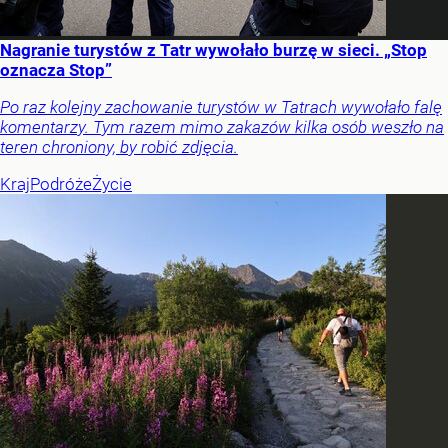
Nagranie turystów z Tatr wywołało burzę w sieci. „Stop
oznacza Stop”
Po raz kolejny zachowanie turystów w Tatrach wywołało falę
komentarzy. Tym razem mimo zakazów kilka osób weszło na
teren chroniony, by robić zdjęcia.
Kraj
Podróże
Życie