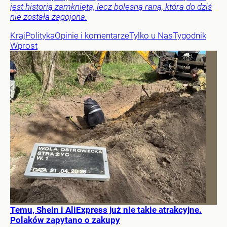
jest historią zamkniętą, lecz bolesną raną, która do dziś
nie została zagojona.
Kraj
Polityka
Opinie i komentarze
Tylko u Nas
Tygodnik
Wprost
Temu, Shein i AliExpress już nie takie atrakcyjne.
Polaków zapytano o zakupy