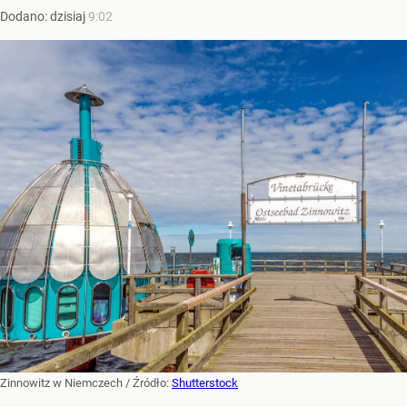
Dodano:
dzisiaj
9:02
Zinnowitz w Niemczech
/ Źródło:
Shutterstock