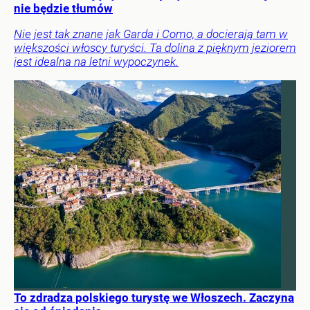
nie będzie tłumów
Nie jest tak znane jak Garda i Como, a docierają tam w
większości włoscy turyści. Ta dolina z pięknym jeziorem
jest idealna na letni wypoczynek.
To zdradza polskiego turystę we Włoszech. Zaczyna