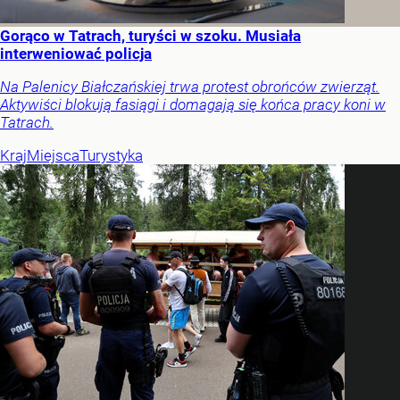
Gorąco w Tatrach, turyści w szoku. Musiała
interweniować policja
Na Palenicy Białczańskiej trwa protest obrońców zwierząt.
Aktywiści blokują fasiągi i domagają się końca pracy koni w
Tatrach.
Kraj
Miejsca
Turystyka