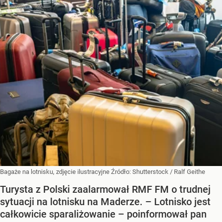
Bagaże na lotnisku, zdjęcie ilustracyjne
Źródło:
Shutterstock
/
Ralf Geithe
Turysta z Polski zaalarmował RMF FM o trudnej
sytuacji na lotnisku na Maderze. – Lotnisko jest
całkowicie sparaliżowanie – poinformował pan