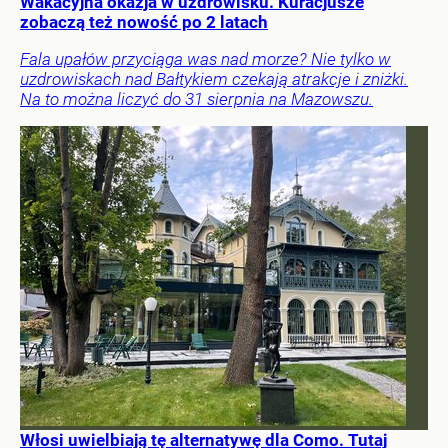
Wakacyjna okazja w uzdrowisku. Kuracjusze
zobaczą też nowość po 2 latach
Fala upałów przyciąga was nad morze? Nie tylko w
uzdrowiskach nad Bałtykiem czekają atrakcje i zniżki.
Na to można liczyć do 31 sierpnia na Mazowszu.
Włosi uwielbiają tę alternatywę dla Como. Tutaj