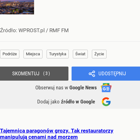
Źródło:
WPROST.pl
/
RMF FM
Podróże
Miejsca
Turystyka
Świat
Życie
SKOMENTUJ
UDOSTĘPNIJ
3
Obserwuj nas
w
Google News
Dodaj jako
źródło w Google
Tajemnica paragonów grozy. Tak restauratorzy
manipulują cenami nad morzem