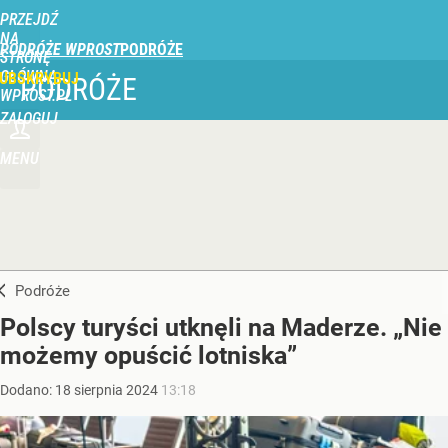
PRZEJDŹ
NA
PODRÓŻE WPROST
STRONĘ
GŁÓWNĄ
UBSKRYBUJ
PODRÓŻE
WPROST.PL
ZALOGUJ
MENU
Podróże
Polscy turyści utknęli na Maderze. „Nie
możemy opuścić lotniska”
Dodano:
18
sierpnia
2024
13:18