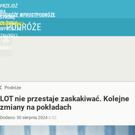
PRZEJDŹ
NA
PODRÓŻE WPROST
STRONĘ
GŁÓWNĄ
UBSKRYBUJ
PODRÓŻE
WPROST.PL
ZALOGUJ
MENU
Podróże
LOT nie przestaje zaskakiwać. Kolejne
zmiany na pokładach
Dodano:
30
sierpnia
2024
6:52