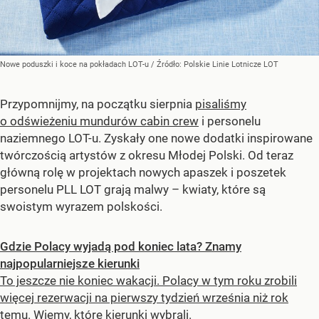
Nowe poduszki i koce na pokładach LOT-u
/ Źródło:
Polskie Linie Lotnicze LOT
Przypomnijmy, na początku sierpnia
pisaliśmy
o odświeżeniu mundurów cabin crew
i personelu
naziemnego LOT-u. Zyskały one nowe dodatki inspirowane
twórczością artystów z okresu Młodej Polski. Od teraz
główną rolę w projektach nowych apaszek i poszetek
personelu PLL LOT grają malwy – kwiaty, które są
swoistym wyrazem polskości.
Gdzie Polacy wyjadą pod koniec lata? Znamy
najpopularniejsze kierunki
To jeszcze nie koniec wakacji. Polacy w tym roku zrobili
więcej rezerwacji na pierwszy tydzień września niż rok
temu. Wiemy, które kierunki wybrali.