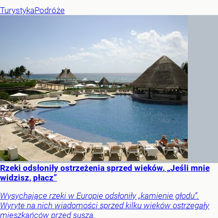
Turystyka
Podróże
Rzeki odsłoniły ostrzeżenia sprzed wieków. „Jeśli mnie
widzisz, płacz”
Wysychające rzeki w Europie odsłoniły „kamienie głodu”.
Wyryte na nich wiadomości sprzed kilku wieków ostrzegały
mieszkańców przed suszą.