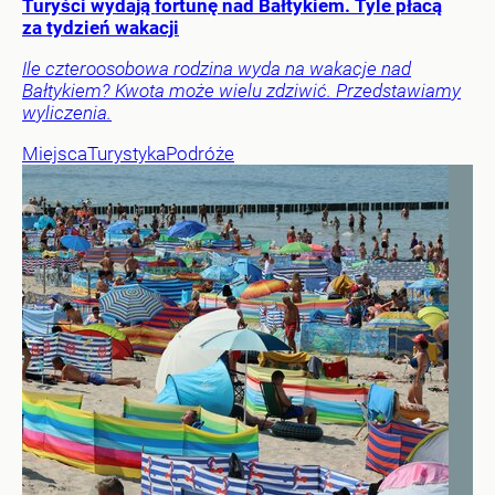
Turyści wydają fortunę nad Bałtykiem. Tyle płacą
za tydzień wakacji
Ile czteroosobowa rodzina wyda na wakacje nad
Bałtykiem? Kwota może wielu zdziwić. Przedstawiamy
wyliczenia.
Miejsca
Turystyka
Podróże