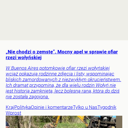
„Nie chodzi o zemstę”. Mocny apel w sprawie ofiar
rzezi wołyńskiej
W Buenos Aires potomkowie ofiar rzezi wołyńskiej
wciąż pokazują rodzinne zdjęcia i listy, wspominając
bliskich zamordowanych z niezwykłym okrucieństwem.
Ich dramat przypomina, że dla wielu rodzin Wołyń nie
jest historią zamkniętą, lecz bolesną raną, która do dziś
nie została zagojona.
Kraj
Polityka
Opinie i komentarze
Tylko u Nas
Tygodnik
Wprost