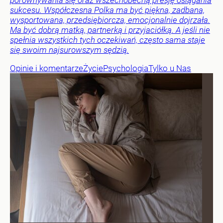
porównywania się oraz wszechobecną presję osiągania
sukcesu. Współczesna Polka ma być piękna, zadbana,
wysportowana, przedsiębiorcza, emocjonalnie dojrzała.
Ma być dobrą matką, partnerką i przyjaciółką. A jeśli nie
spełnia wszystkich tych oczekiwań, często sama staje
się swoim najsurowszym sędzią.
Opinie i komentarze
Życie
Psychologia
Tylko u Nas