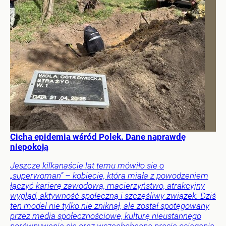
Cicha epidemia wśród Polek. Dane naprawdę
niepokoją
Jeszcze kilkanaście lat temu mówiło się o
„superwoman” – kobiecie, która miała z powodzeniem
łączyć karierę zawodową, macierzyństwo, atrakcyjny
wygląd, aktywność społeczną i szczęśliwy związek. Dziś
ten model nie tylko nie zniknął, ale został spotęgowany
przez media społecznościowe, kulturę nieustannego