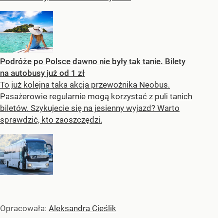
Podróże po Polsce dawno nie były tak tanie. Bilety
na autobusy już od 1 zł
To już kolejna taka akcja przewoźnika Neobus.
Pasażerowie regularnie mogą korzystać z puli tanich
biletów. Szykujecie się na jesienny wyjazd? Warto
sprawdzić, kto zaoszczędzi.
Opracowała:
Aleksandra Cieślik