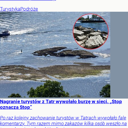
Turystyka
Podróże
Nagranie turystów z Tatr wywołało burzę w sieci. „Stop
oznacza Stop”
Po raz kolejny zachowanie turystów w Tatrach wywołało falę
komentarzy. Tym razem mimo zakazów kilka osób weszło na