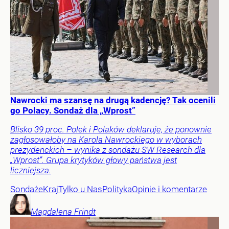
Nawrocki ma szansę na drugą kadencję? Tak ocenili
go Polacy. Sondaż dla „Wprost”
Blisko 39 proc. Polek i Polaków deklaruje, że ponownie
zagłosowałoby na Karola Nawrockiego w wyborach
prezydenckich – wynika z sondażu SW Research dla
„Wprost”. Grupa krytyków głowy państwa jest
liczniejsza.
Sondaże
Kraj
Tylko u Nas
Polityka
Opinie i komentarze
Magdalena
Frindt