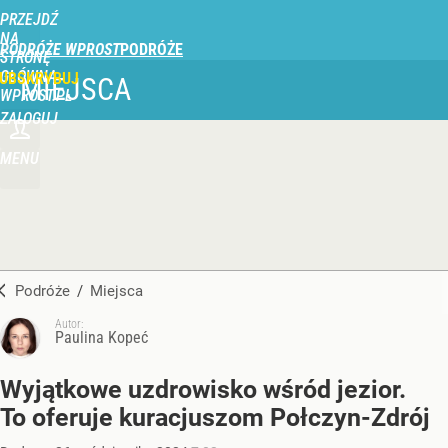
PRZEJDŹ
NA
PODRÓŻE WPROST
STRONĘ
GŁÓWNĄ
UBSKRYBUJ
MIEJSCA
WPROST.PL
ZALOGUJ
MENU
Podróże
/
Miejsca
Autor:
Paulina Kopeć
Wyjątkowe uzdrowisko wśród jezior.
To oferuje kuracjuszom Połczyn-Zdrój