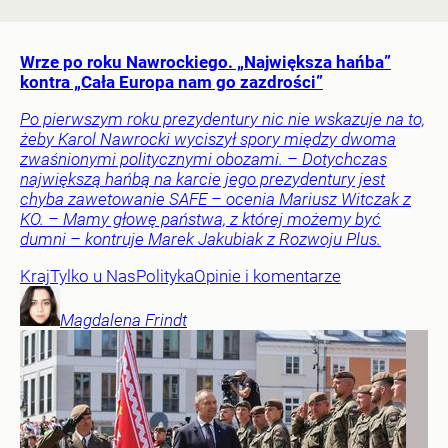
Wrze po roku Nawrockiego. „Największa hańba”
kontra „Cała Europa nam go zazdrości”
Po pierwszym roku prezydentury nic nie wskazuje na to,
żeby Karol Nawrocki wyciszył spory między dwoma
zwaśnionymi politycznymi obozami. – Dotychczas
największą hańbą na karcie jego prezydentury jest
chyba zawetowanie SAFE – ocenia Mariusz Witczak z
KO. – Mamy głowę państwa, z której możemy być
dumni – kontruje Marek Jakubiak z Rozwoju Plus.
Kraj
Tylko u Nas
Polityka
Opinie i komentarze
Magdalena
Frindt