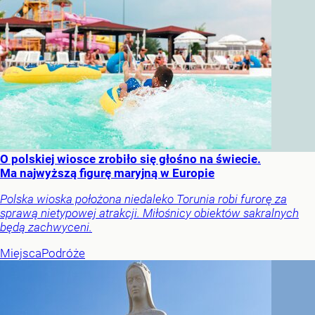
O polskiej wiosce zrobiło się głośno na świecie.
Ma najwyższą figurę maryjną w Europie
Polska wioska położona niedaleko Torunia robi furorę za
sprawą nietypowej atrakcji. Miłośnicy obiektów sakralnych
będą zachwyceni.
Miejsca
Podróże