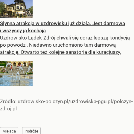
Słynna atrakcja w uzdrowisku już działa. Jest darmowa
i wszyscy ją kochają
Uzdrowisko Lądek-Zdrój chwali się coraz lepszą kondycją
po powodzi. Niedawno uruchomiono tam darmową
atrakcję. Otwarto też kolejne sanatoria dla kuracjuszy.
Źródło:
uzdrowisko-polczyn.pl/uzdrowiska-pgu.pl/polczyn-
zdroj.pl
Miejsca
Podróże