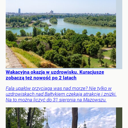
Wakacyjna okazja w uzdrowisku. Kuracjusze
zobaczą też nowość po 2 latach
Fala upałów przyciąga was nad morze? Nie tylko w
uzdrowiskach nad Bałtykiem czekają atrakcje i zniżki.
Na to można liczyć do 31 sierpnia na Mazowszu.