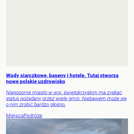
Wody siarczkowe, baseny i hotele. Tutaj stworzą
nowe polskie uzdrowisko
Niepozorne miasto w woj. świętokrzyskim ma zyskać
status pożądany przez wiele gmin. Niebawem może się
o nim zrobić bardzo głośno.
Miejsca
Podróże