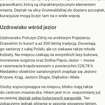
parasolkami, którą są charakterystycznym elementem
miasta. Deptak na ulicy Grunwaldzkiej do dopiero początek,
kuracjusze mogą liczyć tam na o wiele więcej.
Uzdrowisko wśród jezior
Uzdrowisko Połczyn-Zdrój na urokliwym Pojezierzu
Drawskim to kurort a aż 300-letnią tradycją. Doceniają
go seniorzy z całej Polski, ale co ciekawe także młode
kobiety. Na miejscu czekają na wszystkich lasy bukowe,
morenowe wzgórza oraz Dolina Pięciu Jezior – mowa
o rezerwacie krajobrazowym o powierzchni 228,78 h.
Niedaleko obiektów sanatoryjnych znajduje się Jezioro
Krzywe, Krąg, Jezioro Długie, Głębokie i Małe.
Osoby wypoczywające na miejscu, blisko mają także
do centrum miasteczka. Hitem jest m.in. wspomniany już
wcześniej
deptak pełen kolorowych parasolek
. Ten
zobaczymy jednak głównie w sezonie wiosenno-letnim.