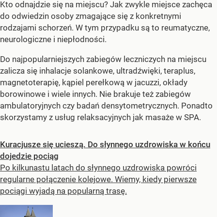
Kto odnajdzie się na miejscu? Jak zwykle miejsce zachęca
do odwiedzin osoby zmagające się z konkretnymi
rodzajami schorzeń. W tym przypadku są to reumatyczne,
neurologiczne i niepłodności.
Do najpopularniejszych zabiegów leczniczych na miejscu
zalicza się inhalacje solankowe, ultradźwięki, teraplus,
magnetoterapię, kąpiel perełkową w jacuzzi, okłady
borowinowe i wiele innych. Nie brakuje też zabiegów
ambulatoryjnych czy badań densytometrycznych. Ponadto
skorzystamy z usług relaksacyjnych jak masaże w SPA.
Kuracjusze się ucieszą. Do słynnego uzdrowiska w końcu
dojedzie pociąg
Po kilkunastu latach do słynnego uzdrowiska powróci
regularne połączenie kolejowe. Wiemy, kiedy pierwsze
pociągi wyjadą na popularną trasę.