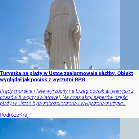
Turystka na plaży w Ustce zaalarmowała służby. Obiekt
wyglądał jak pocisk z wyrzutni RPG
Prądy morskie i fale wyrzuciły na brzeg pocisk artyleryjski z
czasów II wojny światowej. Na czas akcji saperów część
plaży w Ustce była zabezpieczona i wyłączona z użytku.
Podróże
Kraj