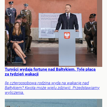
Turyści wydają fortunę nad Bałtykiem. Tyle płacą
za tydzień wakacji
Ile czteroosobowa rodzina wyda na wakacje nad
Bałtykiem? Kwota może wielu zdziwić. Przedstawiamy
wyliczenia.