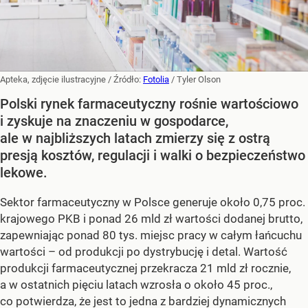
Apteka, zdjęcie ilustracyjne
/ Źródło:
Fotolia
/
Tyler Olson
Polski rynek farmaceutyczny rośnie wartościowo
i zyskuje na znaczeniu w gospodarce,
ale w najbliższych latach zmierzy się z ostrą
presją kosztów, regulacji i walki o bezpieczeństwo
lekowe.
Sektor farmaceutyczny w Polsce generuje około 0,75 proc.
krajowego PKB i ponad 26 mld zł wartości dodanej brutto,
zapewniając ponad 80 tys. miejsc pracy w całym łańcuchu
wartości – od produkcji po dystrybucję i detal. Wartość
produkcji farmaceutycznej przekracza 21 mld zł rocznie,
a w ostatnich pięciu latach wzrosła o około 45 proc.,
co potwierdza, że jest to jedna z bardziej dynamicznych