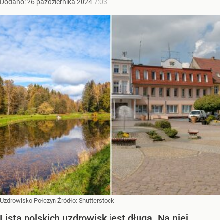
Dodano:
26
października
2024
7:03
Uzdrowisko Połczyn
Źródło:
Shutterstock
Lista polskich uzdrowisk jest długa. Na niej