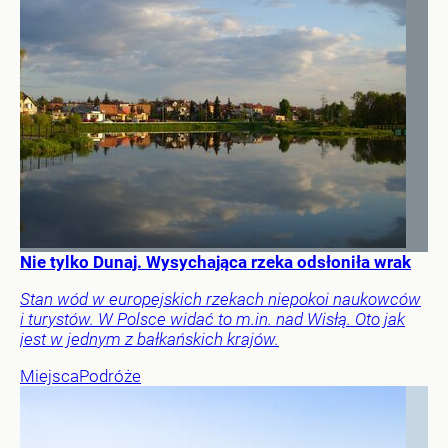
Nie tylko Dunaj. Wysychająca rzeka odsłoniła wrak
Stan wód w europejskich rzekach niepokoi naukowców
i turystów. W Polsce widać to m.in. nad Wisłą. Oto jak
jest w jednym z bałkańskich krajów.
Miejsca
Podróże