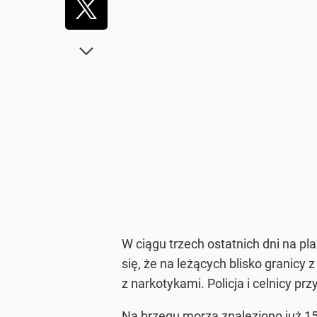
W ciągu trzech ostatnich dni na pl
się, że na leżących blisko granicy
z narkotykami. Policja i celnicy prz
Na brzegu morza znaleziono już 1