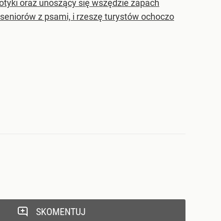
kotyki oraz unoszący się wszędzie zapach
 seniorów z psami, i rzeszę turystów ochoczo
SKOMENTUJ