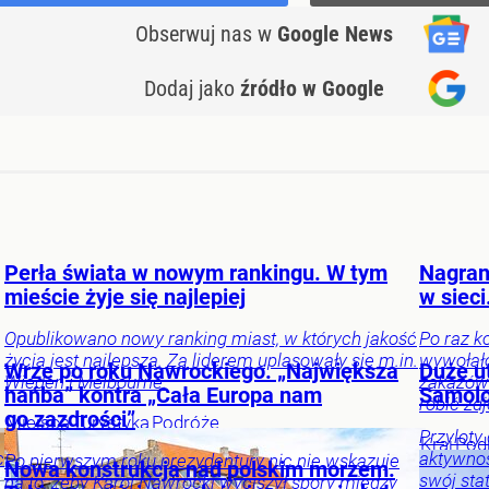
Obserwuj nas
w
Google News
Dodaj jako
źródło w Google
Perła świata w nowym rankingu. W tym
Nagran
mieście żyje się najlepiej
w sieci
Opublikowano nowy ranking miast, w których jakość
Po raz k
życia jest najlepsza. Za liderem uplasowały się m.in.
wywołał
Wrze po roku Nawrockiego. „Największa
Duże u
Wiedeń i Melbourne.
zakazów 
hańba” kontra „Cała Europa nam
Samolo
robić zdj
go zazdrości”
Miejsca
Turystyka
Podróże
Przyloty
Kraj
Pod
c
aktywnoś
Po pierwszym roku prezydentury nic nie wskazuje
Nowa konstrukcja nad polskim morzem.
swój sta
na to, żeby Karol Nawrocki wyciszył spory między