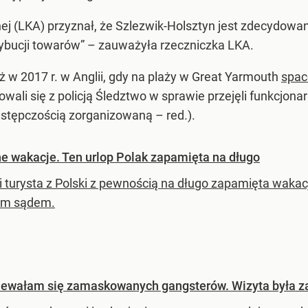
ej (LKA) przyznał, że Szlezwik-Holsztyn jest zdecydowan
trybucji towarów” – zauważyła rzeczniczka LKA.
 w 2017 r. w Anglii, gdy na plaży w Great Yarmouth
spac
towali się z policją Śledztwo w sprawie przejęli funkcjon
estępczością zorganizowaną – red.).
e wakacje. Ten urlop Polak zapamięta na długo
ni turysta z Polski z pewnością na długo zapamięta wak
ym sądem.
dziewałam się zamaskowanych gangsterów. Wizyta była 