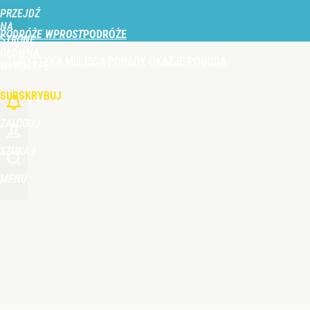
PRZEJDŹ
Udostępnij
0
Skomentuj
NA
PODRÓŻE WPROST
STRONĘ
GŁÓWNĄ
TURYSTYKA
MIEJSCA
PORADY
OKAZJE
POGODA
Nie tylko taksówka i autobus. Na polskie lotnisk
WPROST.PL
SUBSKRYBUJ
dodaj
ZALOGUJ
Perła świata w nowym rankingu. W tym mieście żyje
SZUKAJ
MENU
dodaj
Duże utrudnienia przez wulkan Etna. Samoloty zos
dodaj