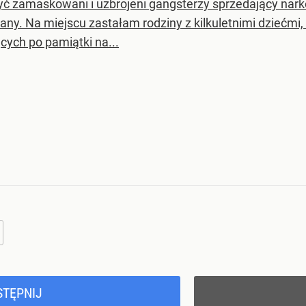
być zamaskowani i uzbrojeni gangsterzy sprzedający nar
any. Na miejscu zastałam rodziny z kilkuletnimi dziećmi,
cych po pamiątki na...
STĘPNIJ