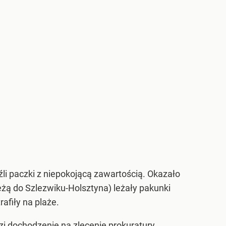
źli paczki z niepokojącą zawartością. Okazało
leżą do Szlezwiku-Holsztyna) leżały pakunki
rafiły na plaże.
i dochodzenie na zlecenie prokuratury