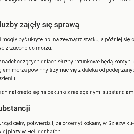
łużby zajęły się sprawą
mogły być ukryte np. na zewnątrz statku, a później się o
owo zrzucone do morza.
 w nadchodzących dniach służby ratunkowe będą kontyn
egiem morza powinny trzymać się z daleka od podejrzany
ezieniu.
ech natknięto się na pakunki z nielegalnymi substancjami
ubstancji
urząd celny potwierdził, że przemyt kokainy w Szlezwiku
iej plaży w Heiligenhafen.