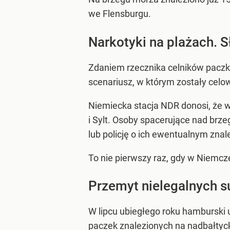
we Flensburgu.
Narkotyki na plażach. S
Zdaniem rzecznika celników paczki 
scenariusz, w którym zostały cel
Niemiecka stacja NDR donosi, że
i Sylt. Osoby spacerujące nad brz
lub policję o ich ewentualnym znal
To nie pierwszy raz, gdy w Niemcz
Przemyt nielegalnych s
W lipcu ubiegłego roku hamburski 
paczek znalezionych na nadbałtyck