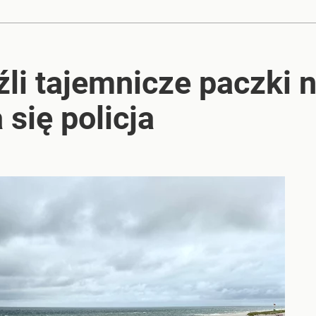
ścia na plażę jeszcze nie było
źli tajemnicze paczki n
rzezi wołyńskiej
 się policja
ele pod obserwacją