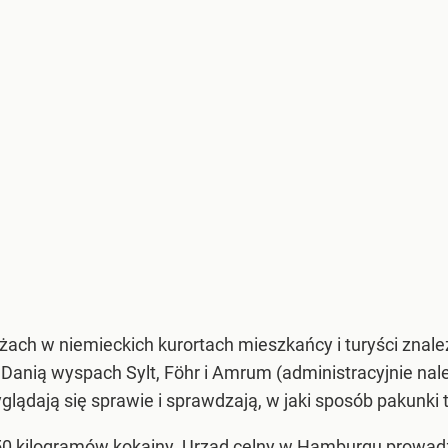
ażach w niemieckich kurortach mieszkańcy i turyści znale
 z Danią wyspach Sylt, Föhr i Amrum (administracyjnie na
yglądają się sprawie i sprawdzają, w jaki sposób pakunki t
50 kilogramów kokainy. Urząd celny w Hamburgu prowadz