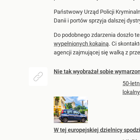
Państwowy Urząd Policji Kryminaln
Danii i portów sprzyja dalszej dys
Do podobnego zdarzenia doszło też
wypełnionych kokainą
. Ci skontak
agencji zajmującej się walką z prz
Nie tak wyobrażał sobie wymarzon
50-let
lokaln
W tej europejskiej dzielnicy spo