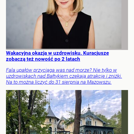
Wakacyjna okazja w uzdrowisku. Kuracjusze
zobaczą też nowość po 2 latach
Fala upałów przyciąga was nad morze? Nie tylko w
uzdrowiskach nad Bałtykiem czekają atrakcje i zniżki.
Na to można liczyć do 31 sierpnia na Mazowszu.