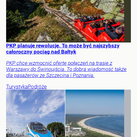
PKP planuje rewolucję. To może być najszybszy
całoroczny pociąg nad Bałtyk
PKP chce wzmocnić ofertę połączeń na trasie z
Warszawy do Świnoujścia. To dobra wiadomość także
dla pasażerów ze Szczecina i Poznania.
Turystyka
Podróże