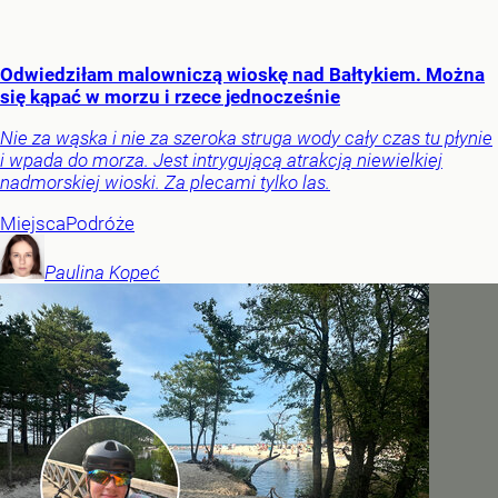
Odwiedziłam malowniczą wioskę nad Bałtykiem. Można
się kąpać w morzu i rzece jednocześnie
Nie za wąska i nie za szeroka struga wody cały czas tu płynie
i wpada do morza. Jest intrygującą atrakcją niewielkiej
nadmorskiej wioski. Za plecami tylko las.
Miejsca
Podróże
Paulina
Kopeć