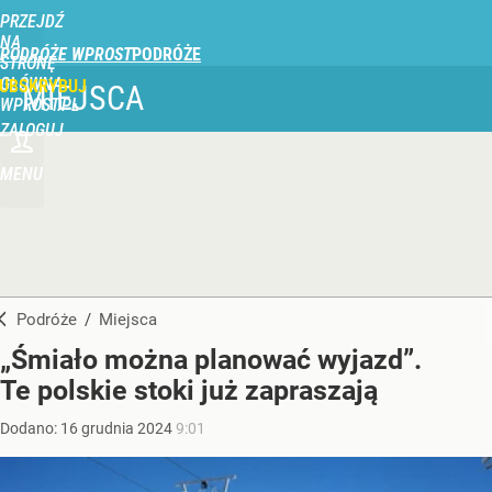
PRZEJDŹ
NA
PODRÓŻE WPROST
STRONĘ
GŁÓWNĄ
UBSKRYBUJ
MIEJSCA
WPROST.PL
ZALOGUJ
MENU
Podróże
/
Miejsca
„Śmiało można planować wyjazd”.
Te polskie stoki już zapraszają
Dodano:
16
grudnia
2024
9:01