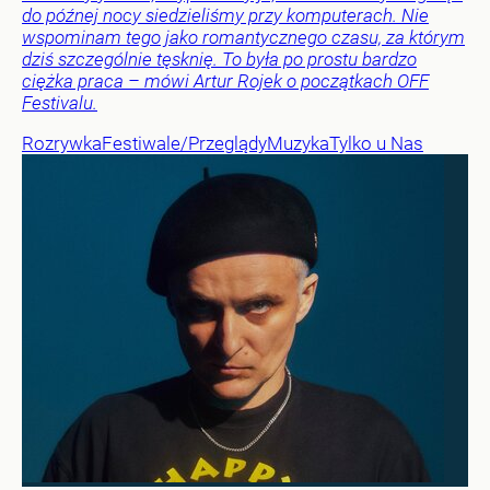
do późnej nocy siedzieliśmy przy komputerach. Nie
wspominam tego jako romantycznego czasu, za którym
dziś szczególnie tęsknię. To była po prostu bardzo
ciężka praca – mówi Artur Rojek o początkach OFF
Festivalu.
Rozrywka
Festiwale/Przeglądy
Muzyka
Tylko u Nas