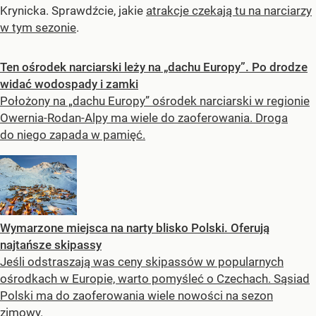
Krynicka. Sprawdźcie, jakie
atrakcje czekają tu na narciarzy
w tym sezonie
.
Ten ośrodek narciarski leży na „dachu Europy”. Po drodze
widać wodospady i zamki
Położony na „dachu Europy” ośrodek narciarski w regionie
Owernia-Rodan-Alpy ma wiele do zaoferowania. Droga
do niego zapada w pamięć.
Wymarzone miejsca na narty blisko Polski. Oferują
najtańsze skipassy
Jeśli odstraszają was ceny skipassów w popularnych
ośrodkach w Europie, warto pomyśleć o Czechach. Sąsiad
Polski ma do zaoferowania wiele nowości na sezon
zimowy.