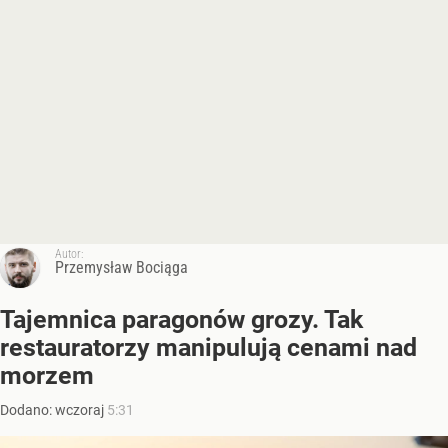
Autor:
Przemysław Bociąga
Tajemnica paragonów grozy. Tak
restauratorzy manipulują cenami nad
morzem
Dodano:
wczoraj
5:31