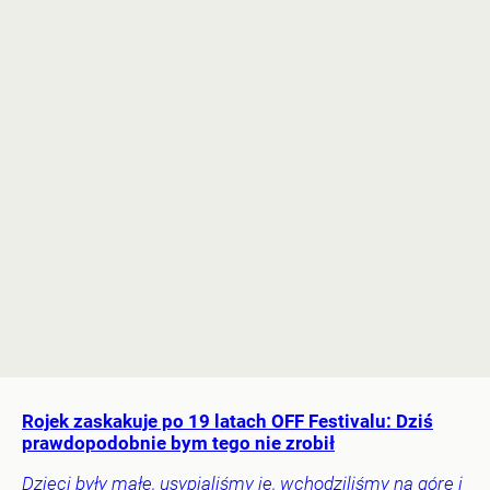
Rojek zaskakuje po 19 latach OFF Festivalu: Dziś
prawdopodobnie bym tego nie zrobił
Dzieci były małe, usypialiśmy je, wchodziliśmy na górę i