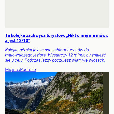
Ta kolejka zachwyca turystów. „Nikt o niej nie mówi,
a jest 12/10”
Kolejka górska jak ze snu zabiera turystów do
malowniczego jeziora. Wystarczy 12 minut, by znaleźć
się u celu. Podczas jazdy poczujesz wiatr we włosach.
Miejsca
Podróże