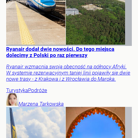
Ryanair dodał dwie nowości. Do tego miejsca
dolecimy z Polski po raz pierwszy
Ryanair wzmacnia swoją obecność na północy Afryki.
W systemie rezerwacyjnym taniej linii pojawiły się dwie
nowe trasy - z Krakowa i z Wrocławia do Maroka.
Turystyka
Podróże
Marzena
Tarkowska