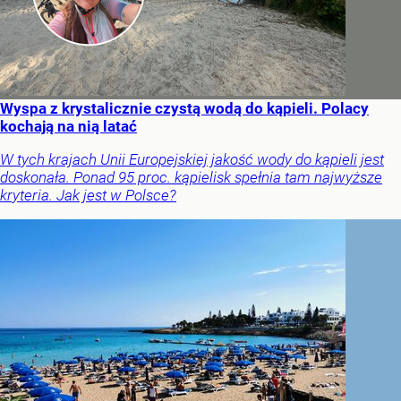
Wyspa z krystalicznie czystą wodą do kąpieli. Polacy
kochają na nią latać
W tych krajach Unii Europejskiej jakość wody do kąpieli jest
doskonała. Ponad 95 proc. kąpielisk spełnia tam najwyższe
kryteria. Jak jest w Polsce?