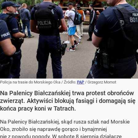
Policja na trasie do Morskiego Oka
/ Źródło:
PAP
/
Grzegorz Momot
Na Palenicy Białczańskiej trwa protest obrońców
zwierząt. Aktywiści blokują fasiągi i domagają się
końca pracy koni w Tatrach.
Na Palenicy Białczańskiej, skąd rusza szlak nad Morskie
Oko, zrobiło się naprawdę gorąco i bynajmniej
nie z powodu pogody. W sobotę 8 sierpnia działacze