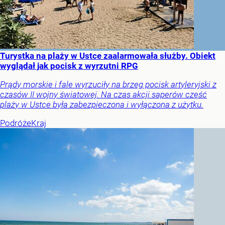
Turystka na plaży w Ustce zaalarmowała służby. Obiekt
wyglądał jak pocisk z wyrzutni RPG
Prądy morskie i fale wyrzuciły na brzeg pocisk artyleryjski z
czasów II wojny światowej. Na czas akcji saperów część
plaży w Ustce była zabezpieczona i wyłączona z użytku.
Podróże
Kraj