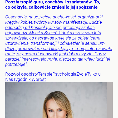
Poszła tropić guru, coachów i szarlatanów. To,
co odkryła, całkowicie zmieniło jej spojrzenie
Coachowie, nauczyciele duchowości, organizatorki
kręgów kobiet, twórcy kursów manifestacji. Ludzie
odchodzą od Kościoła, ale nie przestają szukać
odpowiedzi. Monika Sobień-Górska przez dwa lata
sprawdzała, co naprawdę kryje się za obietnicami
uzdrowienia, transformacji i odnalezienia sensu. „Im
dłużej pracowałam nad książką, tym mniej interesowało
mnie, czy nowa duchowość jest dobra czy zła. Coraz
bardziej interesowało mnie, dlaczego tak wielu ludzi jej
potrzebuje”.
Rozwój osobisty
Terapie
Psychologia
Życie
Tylko u
Nas
Tygodnik Wprost