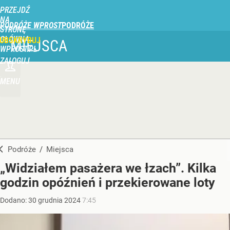
PRZEJDŹ
NA
PODRÓŻE WPROST
STRONĘ
GŁÓWNĄ
UBSKRYBUJ
MIEJSCA
WPROST.PL
ZALOGUJ
MENU
Podróże
/
Miejsca
„Widziałem pasażera we łzach”. Kilka
godzin opóźnień i przekierowane loty
Dodano:
30
grudnia
2024
7:45