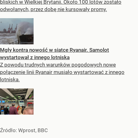
bliskich w Wielkiej Brytanii. Około 100 lotów zostało
odwołanych, przez dobę nie kursowały promy.
Mgły kontra nowość w siatce Ryanair. Samolot
wystartował z innego lotniska
Z powodu trudnych warunków pogodowych nowe
połączenie linii Ryanair musiało wystartować z innego
lotniska.
Źródło:
Wprost, BBC