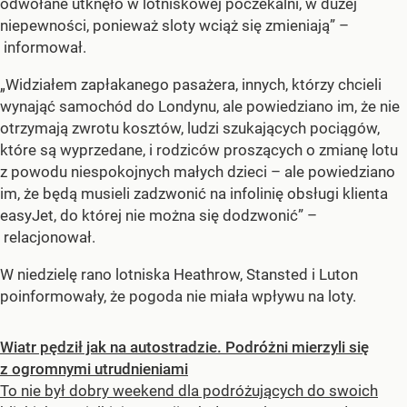
odwołane utknęło w lotniskowej poczekalni, w dużej
niepewności, ponieważ sloty wciąż się zmieniają” –
informował.
„Widziałem zapłakanego pasażera, innych, którzy chcieli
wynająć samochód do Londynu, ale powiedziano im, że nie
otrzymają zwrotu kosztów, ludzi szukających pociągów,
które są wyprzedane, i rodziców proszących o zmianę lotu
z powodu niespokojnych małych dzieci – ale powiedziano
im, że będą musieli zadzwonić na infolinię obsługi klienta
easyJet, do której nie można się dodzwonić” –
relacjonował.
W niedzielę rano lotniska Heathrow, Stansted i Luton
poinformowały, że pogoda nie miała wpływu na loty.
Wiatr pędził jak na autostradzie. Podróżni mierzyli się
z ogromnymi utrudnieniami
To nie był dobry weekend dla podróżujących do swoich