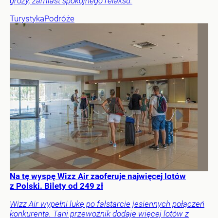
grozy, zamiast spokojnego relaksu.
Turystyka
Podróże
Na tę wyspę Wizz Air zaoferuje najwięcej lotów
z Polski. Bilety od 249 zł
Wizz Air wypełni lukę po falstarcie jesiennych połączeń
konkurenta. Tani przewoźnik dodaje więcej lotów z