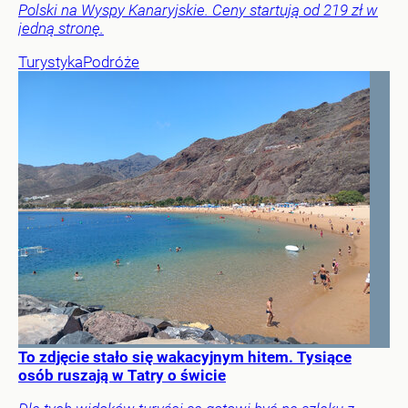
Polski na Wyspy Kanaryjskie. Ceny startują od 219 zł w
jedną stronę.
Turystyka
Podróże
To zdjęcie stało się wakacyjnym hitem. Tysiące
osób ruszają w Tatry o świcie