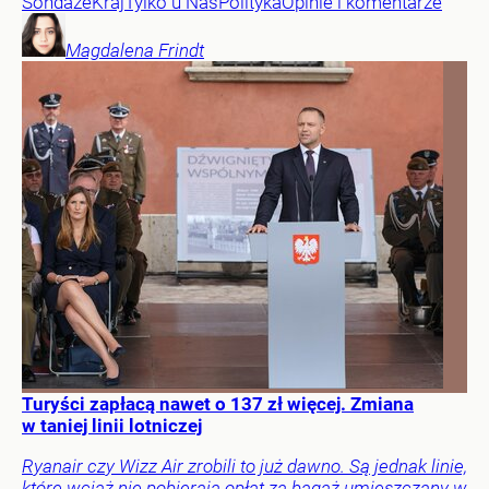
Sondaże
Kraj
Tylko u Nas
Polityka
Opinie i komentarze
Magdalena
Frindt
Turyści zapłacą nawet o 137 zł więcej. Zmiana
w taniej linii lotniczej
Ryanair czy Wizz Air zrobili to już dawno. Są jednak linie,
które wciąż nie pobierają opłat za bagaż umieszczany w