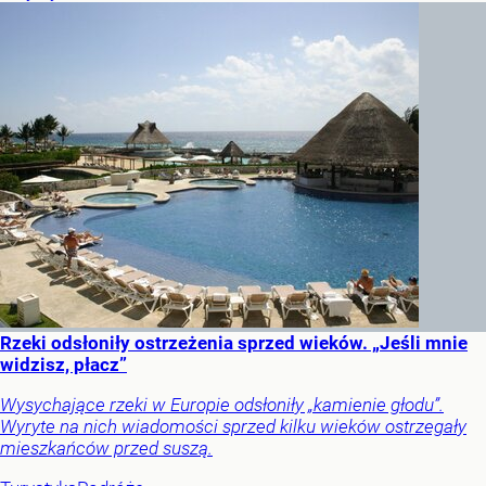
Rzeki odsłoniły ostrzeżenia sprzed wieków. „Jeśli mnie
widzisz, płacz”
Wysychające rzeki w Europie odsłoniły „kamienie głodu”.
Wyryte na nich wiadomości sprzed kilku wieków ostrzegały
mieszkańców przed suszą.