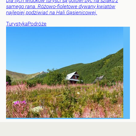
Dla tych widoków turyści są gotowi być na szlaku z
samego rana. Różowo-fioletowe dywany kwiatów
najlepiej podziwiać na Hali Gąsienicowej.
Turystyka
Podróże