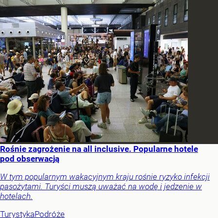
Rośnie zagrożenie na all inclusive. Popularne hotele
pod obserwacją
W tym popularnym wakacyjnym kraju rośnie ryzyko infekcji
pasożytami. Turyści muszą uważać na wodę i jedzenie w
hotelach.
Turystyka
Podróże