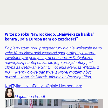
Wrze po roku Nawrockiego. „Największa hańba”
kontra „Cała Europa nam go zazdrości”
Po pierwszym roku prezydentury nic nie wskazuje na to,
żeby Karol Nawrocki wyciszył spory między dwoma
zwaśnionymi politycznymi obozami. – Dotychczas
największą hańbą na karcie jego prezydentury jest
chyba zawetowanie SAFE – ocenia Mariusz Witczak z
KO. – Mamy głowę państwa, z której możemy być
dumni – kontruje Marek Jakubiak z Rozwoju Plus.
Kraj
Tylko u Nas
Polityka
Opinie i komentarze
Magdalena
Frindt