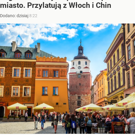
miasto. Przylatują z Włoch i Chin
Dodano:
dzisiaj
8:22