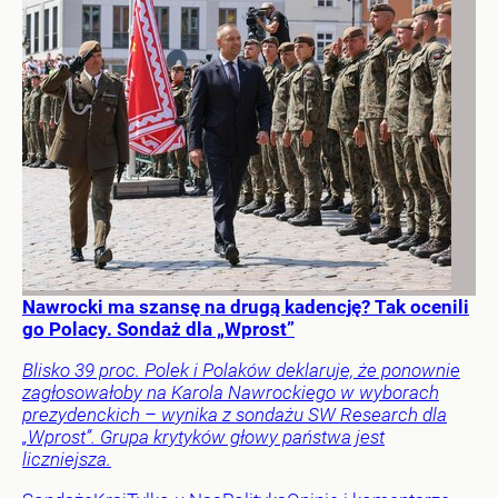
Nawrocki ma szansę na drugą kadencję? Tak ocenili
go Polacy. Sondaż dla „Wprost”
Blisko 39 proc. Polek i Polaków deklaruje, że ponownie
zagłosowałoby na Karola Nawrockiego w wyborach
prezydenckich – wynika z sondażu SW Research dla
„Wprost”. Grupa krytyków głowy państwa jest
liczniejsza.