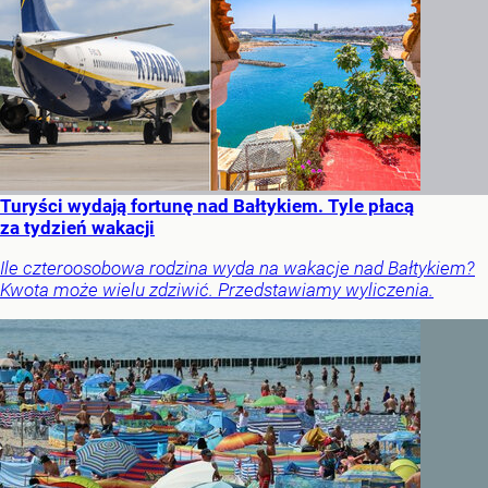
Turyści wydają fortunę nad Bałtykiem. Tyle płacą
za tydzień wakacji
Ile czteroosobowa rodzina wyda na wakacje nad Bałtykiem?
Kwota może wielu zdziwić. Przedstawiamy wyliczenia.