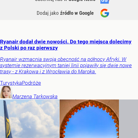
Dodaj jako
źródło w Google
Ryanair dodał dwie nowości. Do tego miejsca dolecimy
z Polski po raz pierwszy
Ryanair wzmacnia swoją obecność na północy Afryki. W
systemie rezerwacyjnym taniej linii pojawiły się dwie nowe
trasy - z Krakowa i z Wrocławia do Maroka.
Turystyka
Podróże
Marzena
Tarkowska