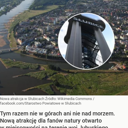
Nowa atrakcja w Słubicach
Źródło:
Wikimedia Commons
/
facebook.com/Starostwo Powiatowe w Słubicach
Tym razem nie w górach ani nie nad morzem.
Nową atrakcję dla fanów natury otwarto
w miejscowości na terenie woj. lubuskiego.