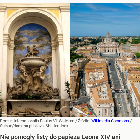
Domus Internationalis Paulus VI, Watykan
/ Źródło:
Wikimedia Commons
/
Sulbud/domena publiczn, Shutterstock
Nie pomogły listy do papieża Leona XIV ani