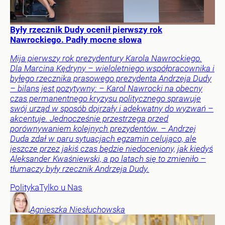
Były rzecznik Dudy ocenił pierwszy rok
Nawrockiego. Padły mocne słowa
Mija pierwszy rok prezydentury Karola Nawrockiego.
Dla Marcina Kędryny – wieloletniego współpracownika i
byłego rzecznika prasowego prezydenta Andrzeja Dudy
– bilans jest pozytywny: – Karol Nawrocki na obecny
czas permanentnego kryzysu politycznego sprawuje
swój urząd w sposób dojrzały i adekwatny do wyzwań –
akcentuje. Jednocześnie przestrzega przed
porównywaniem kolejnych prezydentów. – Andrzej
Duda zdał w paru sytuacjach egzamin celująco, ale
jeszcze przez jakiś czas będzie niedoceniony, jak kiedyś
Aleksander Kwaśniewski, a po latach się to zmieniło –
tłumaczy były rzecznik Andrzeja Dudy.
Polityka
Tylko u Nas
Agnieszka
Niesłuchowska