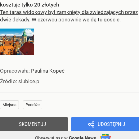
kosztuje tylko 20 złotych
Ten taras widokowy był zamknięty dla zwiedzających przez
dwie dekady. W czerwcu ponownie wejdą tu goście.
Opracowała:
Paulina Kopeć
Źródło:
slubice.pl
Miejsca
Podróże
SKOMENTUJ
UDOSTĘPNIJ
Obserwuj nas
w
Google News