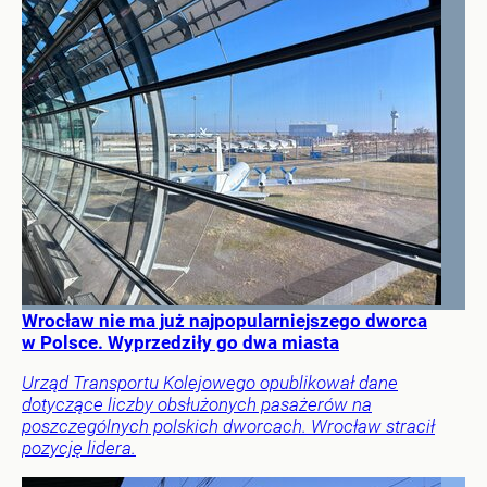
Wrocław nie ma już najpopularniejszego dworca
w Polsce. Wyprzedziły go dwa miasta
Urząd Transportu Kolejowego opublikował dane
dotyczące liczby obsłużonych pasażerów na
poszczególnych polskich dworcach. Wrocław stracił
pozycję lidera.