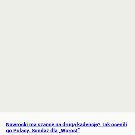
Nawrocki ma szansę na drugą kadencję? Tak ocenili
go Polacy. Sondaż dla „Wprost”