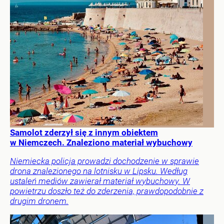
Samolot zderzył się z innym obiektem
w Niemczech. Znaleziono materiał wybuchowy
Niemiecka policja prowadzi dochodzenie w sprawie
drona znalezionego na lotnisku w Lipsku. Według
ustaleń mediów zawierał materiał wybuchowy. W
powietrzu doszło też do zderzenia, prawdopodobnie z
drugim dronem.