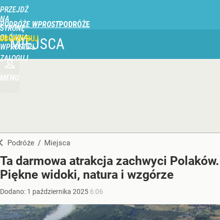
PRZEJDŹ
NA
PODRÓŻE WPROST
STRONĘ
GŁÓWNĄ
UBSKRYBUJ
MIEJSCA
WPROST.PL
ZALOGUJ
MENU
Podróże
/
Miejsca
Ta darmowa atrakcja zachwyci Polaków.
Piękne widoki, natura i wzgórze
Dodano:
1
października
2025
6:06