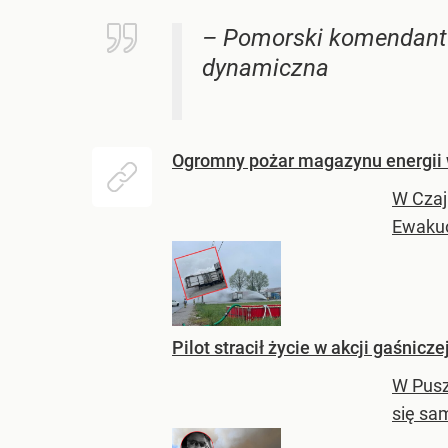
– Pomorski komendant w
dynamiczna
Ogromny pożar magazynu energii 
W Czaj
Ewakuo
Pilot stracił życie w akcji gaśnicz
W Pusz
się sa