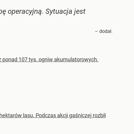
 operacyjną. Sytuacja jest
– dodał.
z ponad 107 tys. ogniw akumulatorowych.
hektarów lasu. Podczas akcji gaśniczej rozbił