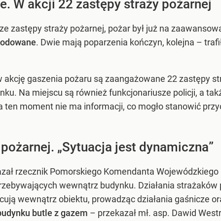
. W akcji 22 zastępy straży pożarnej
sze zastępy straży pożarnej, pożar był już na zaawanso
zkodowane
. Dwie mają poparzenia kończyn, kolejna – trafi
 w akcję gaszenia pożaru są zaangażowane 22 zastępy st
nku. Na miejscu są również funkcjonariusze policji, a t
a ten moment nie ma informacji, co mogło stanowić przy
pożarnej. „Sytuacja jest dynamiczna”
azał rzecznik Pomorskiego Komendanta Wojewódzkiego P
rzebywających wewnątrz budynku. Działania strażaków
acują wewnątrz obiektu, prowadząc działania gaśnicze o
budynku butle z gazem
– przekazał mł. asp. Dawid Westr