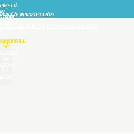
PRZEJDŹ
Udostępnij
2
Skomentuj
NA
PODRÓŻE WPROST
STRONĘ
GŁÓWNĄ
TURYSTYKA
MIEJSCA
PORADY
OKAZJE
POGODA
Gorąco w Tatrach, turyści w szoku. Musiała interw
WPROST.PL
SUBSKRYBUJ
2
ZALOGUJ
Tajemnica paragonów grozy. Tak restauratorzy m
SZUKAJ
MENU
2
Nie tylko taksówka i autobus. Na polskie lotnisk
dodaj