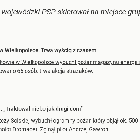
ojewódzki PSP skierował na miejsce grupę
w Wielkopolsce. Trwa wyścig z czasem
kowie w Wielkopolsce wybuchł pożar magazynu energii 
wano 65 osób, trwa akcja strażaków.
ej. „Traktował niebo jak drugi dom”
czy Solskiej wybuchł ogromny pożar, który objął ok. 500 
molot Dromader. Zginął pilot Andrzej Gawron.