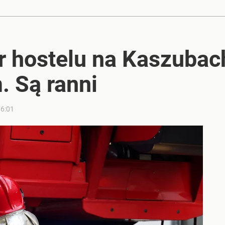
tały przekierowane
r hostelu na Kaszubac
acy o przywróceniu CPN
. Są ranni
6:01
 się najlepiej