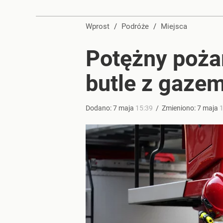
Duże utrudnienia przez wulkan Etna. Samoloty zos
Wprost
/
Podróże
/
Miejsca
dodaj
Potężny poża
Tego sondażu premier nie może zlekceważyć. Pol
butle z gazem
8
Dodano:
7
maja
15:39
/
Zmieniono:
7
maja
1
Perła świata w nowym rankingu. W tym mieście żyje
dodaj