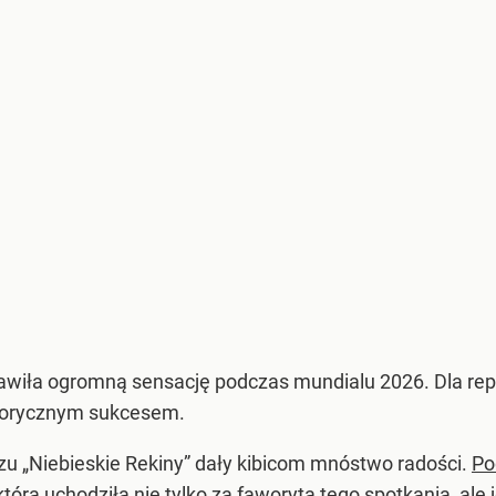
awiła ogromną sensację podczas mundialu 2026. Dla repr
storycznym sukcesem.
 „Niebieskie Rekiny” dały kibicom mnóstwo radości.
Po
 która uchodziła nie tylko za faworyta tego spotkania, a