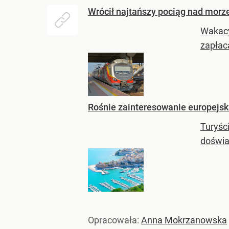
Wrócił najtańszy pociąg nad morze.
Wakacy
zapłacą
Rośnie zainteresowanie europejsk
Turyśc
doświa
Opracowała:
Anna Mokrzanowska