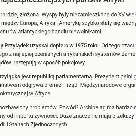
e bardziej złożona. Wyspy były niezamieszkane do XV wieku
e między Europą, Afryką i Ameryką szybko stały się wa
centrów atlantyckiego handlu niewolnikami.
ny Przylądek uzyskał dopiero w 1975 roku.
Od tego czasu
nego z najlepiej ocenianych afrykańskich systemów demo
ządów następują w sposób pokojowy.
rzylądka jest republiką parlamentarną.
Prezydent pełni 
państwem odgrywa premier i rząd. Międzynarodowe organ
okratycznej w Afryce.
st pozbawiony problemów. Powód? Archipelag ma bardzo o
niony od importu żywności. Duże znaczenie mają przekaz
ndii i Stanach Zjednoczonych.