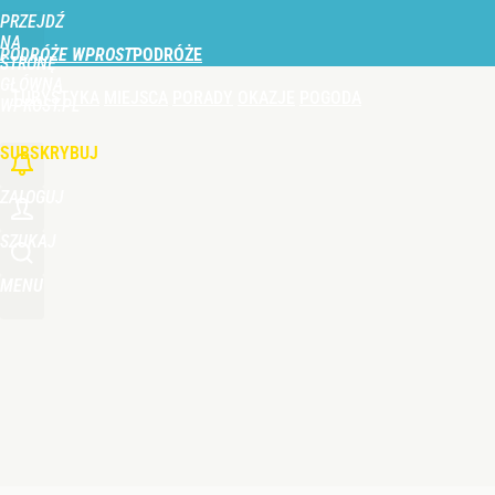
PRZEJDŹ
Udostępnij
0
Skomentuj
NA
PODRÓŻE WPROST
STRONĘ
GŁÓWNĄ
TURYSTYKA
MIEJSCA
PORADY
OKAZJE
POGODA
WPROST.PL
SUBSKRYBUJ
ZALOGUJ
SZUKAJ
MENU