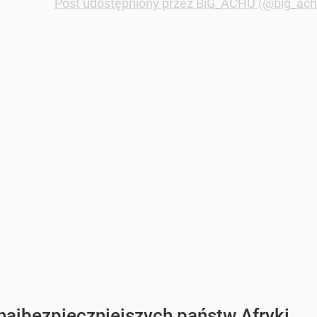
Post udostępniony przez BiG_ACHU (@big_ach
 najbezpieczniejszych państw Afryki