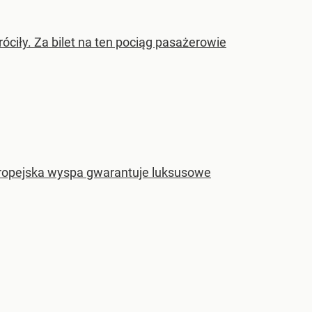
ciły. Za bilet na ten pociąg pasażerowie
uropejska wyspa gwarantuje luksusowe