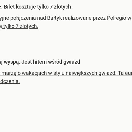
 Bilet kosztuje tylko 7 złotych
jne połączenia nad Bałtyk realizowane przez Polregio wró
 tylko 7 złotych.
ą wyspą. Jest hitem wśród gwiazd
i marzą o wakacjach w stylu największych gwiazd. Ta e
dczenia.