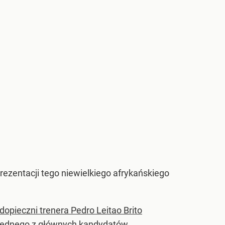
ezentacji tego niewielkiego afrykańskiego
dopieczni trenera Pedro Leitao Brito
le jednego z głównych kandydatów