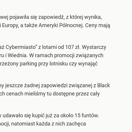
owej pojawiła się zapowiedź, z której wynika,
 i Europy, a także Ameryki Północnej. Ceny mają
aż Cybermiasto” z lotami od 107 zł. Wystarczy
eru i Wiednia. W ramach promocji związanych
zeżony parking przy lotnisku czy wynająć
ymy jeszcze żadnej zapowiedzi związanej z Black
ych cenach mieliśmy tu dostępne przez cały
y udawało się kupić już za około 15 funtów.
cji, natomiast każda z nich zachęca