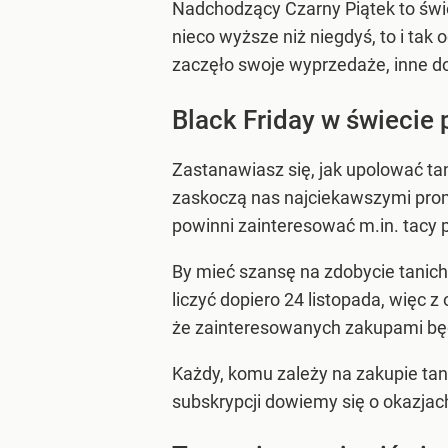
Nadchodzący Czarny Piątek to świe
nieco wyższe niż niegdyś, to i tak 
zaczęło swoje wyprzedaże, inne do
Black Friday w świecie 
Zastanawiasz się, jak upolować tani
zaskoczą nas najciekawszymi promo
powinni zainteresować m.in. tacy 
By mieć szansę na zdobycie tanich
liczyć dopiero 24 listopada, więc 
że zainteresowanych zakupami będz
Każdy, komu zależy na zakupie tani
subskrypcji dowiemy się o okazjac