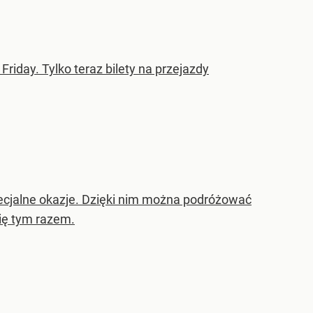
Friday. Tylko teraz bilety na przejazdy
ecjalne okazje. Dzięki nim można podróżować
się tym razem.