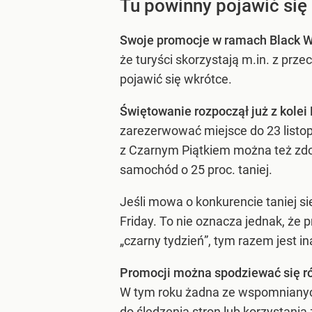
Tu powinny pojawić się
Swoje promocje w ramach Black W
że turyści skorzystają m.in. z prz
pojawić się wkrótce.
Świętowanie rozpoczął już z kolei
zarezerwować miejsce do 23 listop
z Czarnym Piątkiem można też zdo
samochód o 25 proc. taniej.
Jeśli mowa o konkurencie taniej sie
Friday. To nie oznacza jednak, że 
„czarny tydzień”, tym razem jest i
Promocji można spodziewać się rów
W tym roku żadna ze wspomnianych
do śledzenia stron lub korzystania