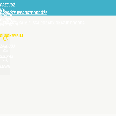
PRZEJDŹ
Udostępnij
0
Skomentuj
NA
PODRÓŻE WPROST
STRONĘ
GŁÓWNĄ
TURYSTYKA
MIEJSCA
PORADY
OKAZJE
POGODA
WPROST.PL
SUBSKRYBUJ
ZALOGUJ
SZUKAJ
MENU