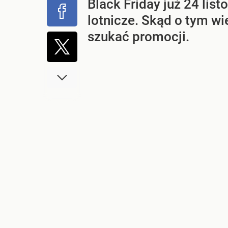
Black Friday już 24 listo
lotnicze. Skąd o tym w
szukać promocji.