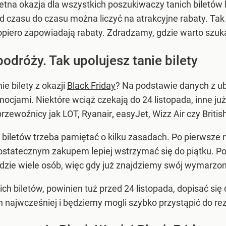
tna okazja dla wszystkich poszukiwaczy tanich biletów 
od czasu do czasu można liczyć na atrakcyjne rabaty. Tak 
piero zapowiadają rabaty. Zdradzamy, gdzie warto szuka
podróży. Tak upolujesz tanie bilety
e bilety z okazji
Black Friday
? Na podstawie danych z ubi
cjami. Niektóre wciąż czekają do 24 listopada, inne ju
przewoźnicy jak LOT, Ryanair
,
easyJet, Wizz Air czy Britis
 biletów trzeba pamiętać o kilku zasadach. Po pierwsze
z ostatecznym zakupem lepiej wstrzymać się do piątku. P
ie wiele osób, więc gdy już znajdziemy swój wymarzony l
ch biletów, powinien tuż przed 24 listopada, dopisać się 
h najwcześniej i będziemy mogli szybko przystąpić do rez