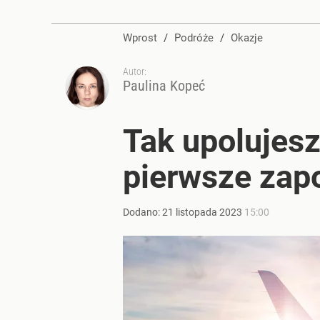
Wprost
/
Podróże
/
Okazje
Autor:
Paulina Kopeć
Tak upolujesz 
pierwsze zap
Dodano:
21
listopada
2023
15:00