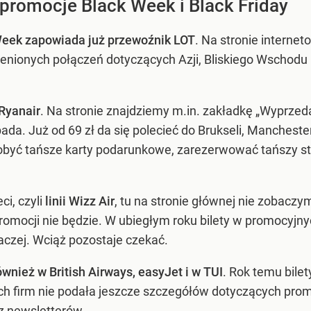
 promocje Black Week i Black Friday
eek zapowiada już przewoźnik LOT
. Na stronie internet
ecenionych połączeń dotyczących Azji, Bliskiego Wschodu
 Ryanair
. Na stronie znajdziemy m.in. zakładkę „Wyprzed
ada. Już od 69 zł da się polecieć do Brukseli, Manchest
być tańsze karty podarunkowe, zarezerwować tańszy str
ci, czyli
linii Wizz Air
, tu na stronie głównej nie zobacz
promocji nie będzie. W ubiegłym roku bilety w promocyjn
naczej. Wciąż pozostaje czekać.
nież w British Airways, easyJet i w TUI
. Rok temu bilet
 firm nie podała jeszcze szczegółów dotyczących promo
 z newsletterów.