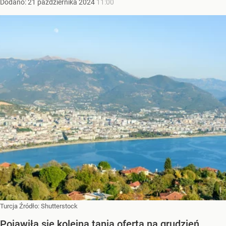
Dodano:
21
października
2024
11:00
Turcja
Źródło:
Shutterstock
Pojawiła się kolejna tania oferta na grudzień