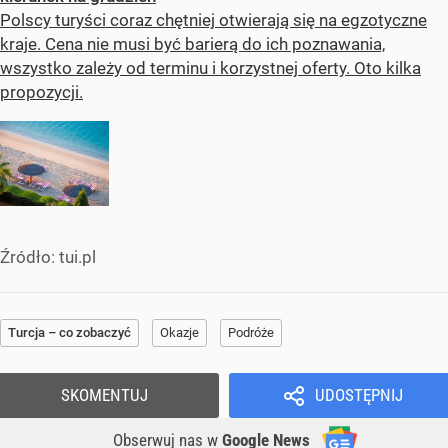
Polscy turyści coraz chętniej otwierają się na egzotyczne
kraje. Cena nie musi być barierą do ich poznawania,
wszystko zależy od terminu i korzystnej oferty. Oto kilka
propozycji.
Źródło:
tui.pl
Turcja – co zobaczyć
Okazje
Podróże
SKOMENTUJ
UDOSTĘPNIJ
Obserwuj nas
w
Google News