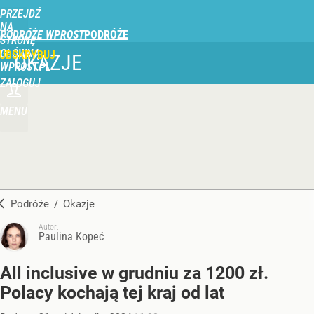
PRZEJDŹ
NA
PODRÓŻE WPROST
STRONĘ
GŁÓWNĄ
UBSKRYBUJ
OKAZJE
WPROST.PL
ZALOGUJ
MENU
Podróże
/
Okazje
Autor:
Paulina Kopeć
All inclusive w grudniu za 1200 zł.
Polacy kochają tej kraj od lat