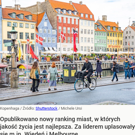
Kopenhaga
/ Źródło:
Shutterstock
/
Michele Ursi
Opublikowano nowy ranking miast, w których
jakość życia jest najlepsza. Za liderem uplasowały
się m.in. Wiedeń i Melbourne.