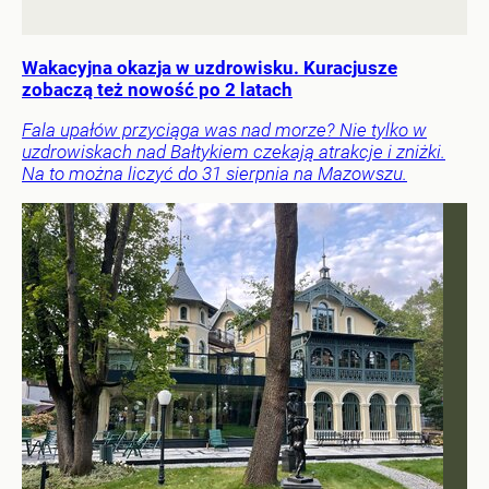
Wakacyjna okazja w uzdrowisku. Kuracjusze
zobaczą też nowość po 2 latach
Fala upałów przyciąga was nad morze? Nie tylko w
uzdrowiskach nad Bałtykiem czekają atrakcje i zniżki.
Na to można liczyć do 31 sierpnia na Mazowszu.