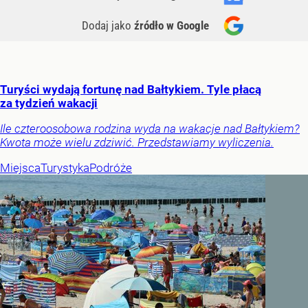
Dodaj jako
źródło w Google
Turyści wydają fortunę nad Bałtykiem. Tyle płacą
za tydzień wakacji
Ile czteroosobowa rodzina wyda na wakacje nad Bałtykiem?
Kwota może wielu zdziwić. Przedstawiamy wyliczenia.
Miejsca
Turystyka
Podróże