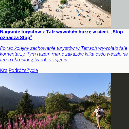
Nagranie turystów z Tatr wywołało burzę w sieci. „Stop
oznacza Stop”
Po raz kolejny zachowanie turystów w Tatrach wywołało falę
komentarzy. Tym razem mimo zakazów kilka osób weszło na
teren chroniony, by robić zdjęcia.
Kraj
Podróże
Życie