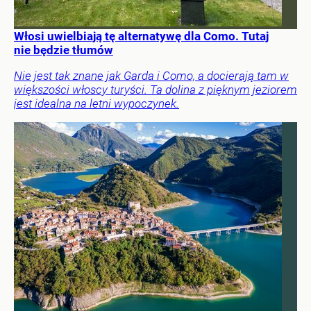
Włosi uwielbiają tę alternatywę dla Como. Tutaj
nie będzie tłumów
Nie jest tak znane jak Garda i Como, a docierają tam w
większości włoscy turyści. Ta dolina z pięknym jeziorem
jest idealna na letni wypoczynek.