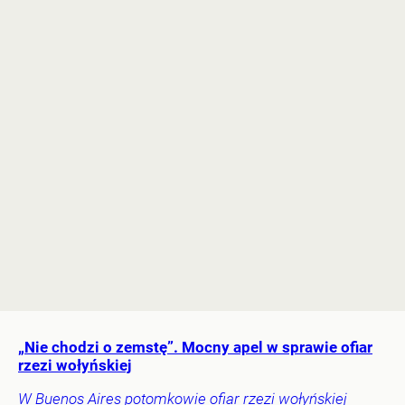
„Nie chodzi o zemstę”. Mocny apel w sprawie ofiar
rzezi wołyńskiej
W Buenos Aires potomkowie ofiar rzezi wołyńskiej