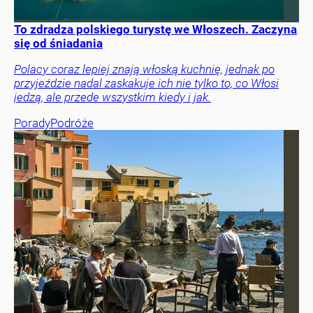
To zdradza polskiego turystę we Włoszech. Zaczyna
się od śniadania
Polacy coraz lepiej znają włoską kuchnię, jednak po
przyjeździe nadal zaskakuje ich nie tylko to, co Włosi
jedzą, ale przede wszystkim kiedy i jak.
Porady
Podróże