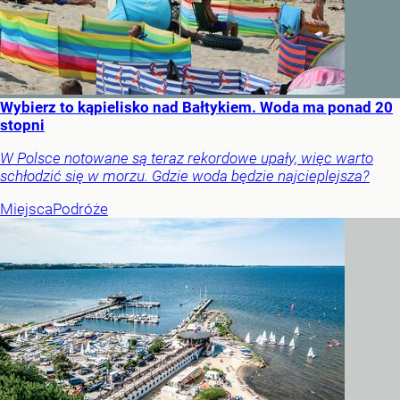
Wybierz to kąpielisko nad Bałtykiem. Woda ma ponad 20
stopni
W Polsce notowane są teraz rekordowe upały, więc warto
schłodzić się w morzu. Gdzie woda będzie najcieplejsza?
Miejsca
Podróże