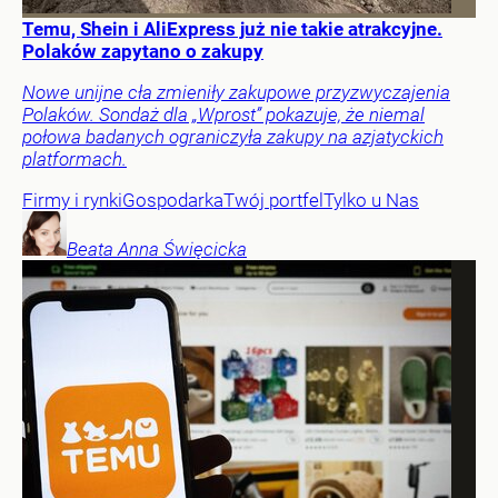
Temu, Shein i AliExpress już nie takie atrakcyjne.
Polaków zapytano o zakupy
Nowe unijne cła zmieniły zakupowe przyzwyczajenia
Polaków. Sondaż dla „Wprost” pokazuje, że niemal
połowa badanych ograniczyła zakupy na azjatyckich
platformach.
Firmy i rynki
Gospodarka
Twój portfel
Tylko u Nas
Beata Anna
Święcicka