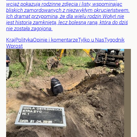
wciąż pokazują rodzinne zdjęcia i listy, wspominając
bliskich zamordowanych z niezwykłym okrucieństwem.
Ich dramat przypomina, że dla wielu rodzin Wołyń nie
jest historią zamkniętą, lecz bolesną raną, która do dziś
nie została zagojona.
Kraj
Polityka
Opinie i komentarze
Tylko u Nas
Tygodnik
Wprost