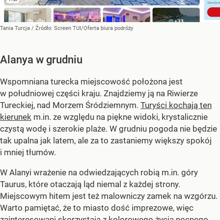
Tania Turcja
/ Źródło:
Screen TUI/Oferta biura podróży
Alanya w grudniu
Wspomniana turecka miejscowość położona jest
w południowej części kraju. Znajdziemy ją na Riwierze
Tureckiej, nad Morzem Śródziemnym.
Turyści kochają ten
kierunek
m.in. ze względu na piękne widoki, krystalicznie
czystą wodę i szerokie plaże. W grudniu pogoda nie będzie
tak upalna jak latem, ale za to zastaniemy większy spokój
i mniej tłumów.
W Alanyi wrażenie na odwiedzających robią m.in. góry
Taurus, które otaczają ląd niemal z każdej strony.
Miejscowym hitem jest też malowniczy zamek na wzgórzu.
Warto pamiętać, że to miasto dość imprezowe, więc
zainteresowani skorzystają z kolorowego życia nocnego.