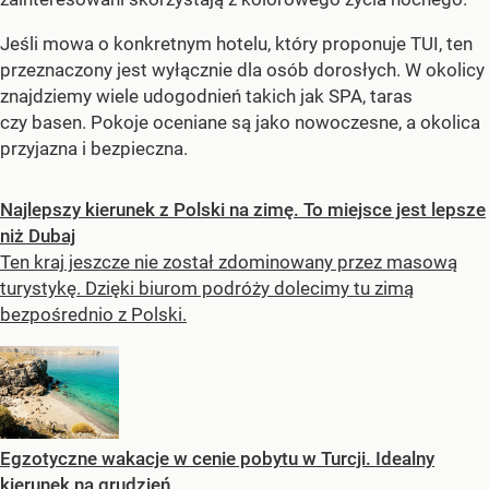
Jeśli mowa o konkretnym hotelu, który proponuje TUI, ten
przeznaczony jest wyłącznie dla osób dorosłych. W okolicy
znajdziemy wiele udogodnień takich jak SPA, taras
czy basen. Pokoje oceniane są jako nowoczesne, a okolica
przyjazna i bezpieczna.
Najlepszy kierunek z Polski na zimę. To miejsce jest lepsze
niż Dubaj
Ten kraj jeszcze nie został zdominowany przez masową
turystykę. Dzięki biurom podróży dolecimy tu zimą
bezpośrednio z Polski.
Egzotyczne wakacje w cenie pobytu w Turcji. Idealny
kierunek na grudzień