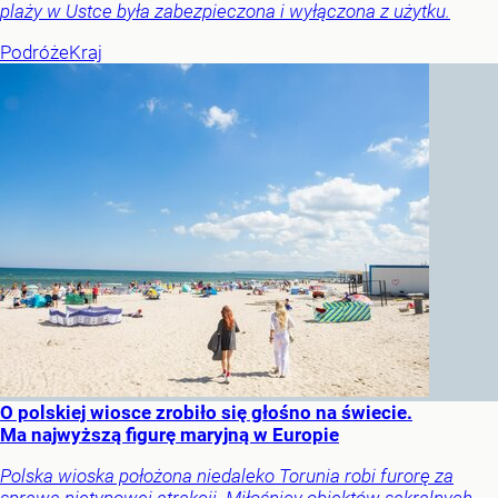
plaży w Ustce była zabezpieczona i wyłączona z użytku.
Podróże
Kraj
O polskiej wiosce zrobiło się głośno na świecie.
Ma najwyższą figurę maryjną w Europie
Polska wioska położona niedaleko Torunia robi furorę za