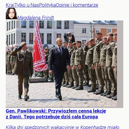
Kraj
Tylko u Nas
Polityka
Opinie i komentarze
Magdalena
Frindt
Gen. Pawlikowski: Przywiozłem cenną lekcję
z Danii. Tego potrzebuje dziś cała Europa
Kilka dni spędzonych wakacyjnie w Kopenhadze miało