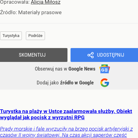
Opracowała:
Alicja Miłosz
Źródło:
Materiały prasowe
Turystyka
Podróże
SKOMENTUJ
UDOSTĘPNIJ
Obserwuj nas
w
Google News
Dodaj jako
źródło w Google
Turystka na plaży w Ustce zaalarmowała służby. Obiekt
wyglądał jak pocisk z wyrzutni RPG
Prądy morskie i fale wyrzuciły na brzeg pocisk artyleryjski z
czasów II wojny światowej. Na czas akcji saperów część