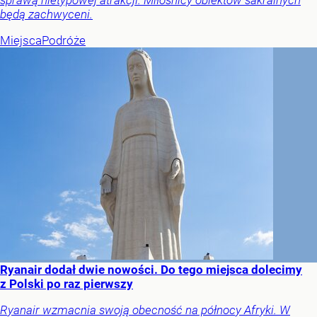
sprawą nietypowej atrakcji. Miłośnicy obiektów sakralnych
będą zachwyceni.
Miejsca
Podróże
Ryanair dodał dwie nowości. Do tego miejsca dolecimy
z Polski po raz pierwszy
Ryanair wzmacnia swoją obecność na północy Afryki. W