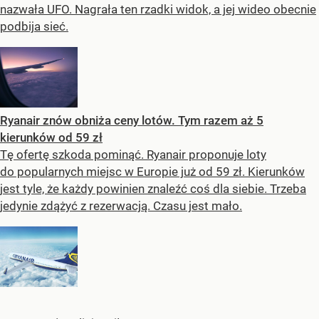
nazwała UFO. Nagrała ten rzadki widok, a jej wideo obecnie
podbija sieć.
Ryanair znów obniża ceny lotów. Tym razem aż 5
kierunków od 59 zł
Tę ofertę szkoda pominąć. Ryanair proponuje loty
do popularnych miejsc w Europie już od 59 zł. Kierunków
jest tyle, że każdy powinien znaleźć coś dla siebie. Trzeba
jedynie zdążyć z rezerwacją. Czasu jest mało.