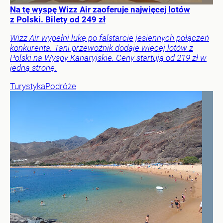
Na tę wyspę Wizz Air zaoferuje najwięcej lotów
z Polski. Bilety od 249 zł
Wizz Air wypełni lukę po falstarcie jesiennych połączeń
konkurenta. Tani przewoźnik dodaje więcej lotów z
Polski na Wyspy Kanaryjskie. Ceny startują od 219 zł w
jedną stronę.
Turystyka
Podróże