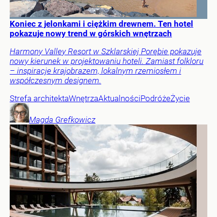
Koniec z jelonkami i ciężkim drewnem. Ten hotel
pokazuje nowy trend w górskich wnętrzach
Harmony Valley Resort w Szklarskiej Porębie pokazuje
nowy kierunek w projektowaniu hoteli. Zamiast folkloru
– inspiracje krajobrazem, lokalnym rzemiosłem i
współczesnym designem.
Strefa architekta
Wnętrza
Aktualności
Podróże
Życie
Magda
Grefkowicz