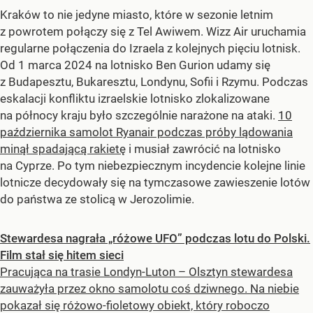
Kraków to nie jedyne miasto, które w sezonie letnim
z powrotem połączy się z Tel Awiwem. Wizz Air uruchamia
regularne połączenia do Izraela z kolejnych pięciu lotnisk.
Od 1 marca 2024 na lotnisko Ben Gurion udamy się
z Budapesztu, Bukaresztu, Londynu, Sofii i Rzymu. Podczas
eskalacji konfliktu izraelskie lotnisko zlokalizowane
na północy kraju było szczególnie narażone na ataki.
10
października samolot Ryanair podczas próby lądowania
minął spadającą rakietę
i musiał zawrócić na lotnisko
na Cyprze. Po tym niebezpiecznym incydencie kolejne linie
lotnicze decydowały się na tymczasowe zawieszenie lotów
do państwa ze stolicą w Jerozolimie.
Stewardesa nagrała „różowe UFO” podczas lotu do Polski.
Film stał się hitem sieci
Pracująca na trasie Londyn-Luton – Olsztyn stewardesa
zauważyła przez okno samolotu coś dziwnego. Na niebie
pokazał się różowo-fioletowy obiekt, który roboczo