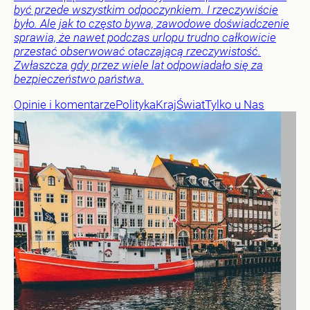
być przede wszystkim odpoczynkiem. I rzeczywiście
było. Ale jak to często bywa, zawodowe doświadczenie
sprawia, że nawet podczas urlopu trudno całkowicie
przestać obserwować otaczającą rzeczywistość.
Zwłaszcza gdy przez wiele lat odpowiadało się za
bezpieczeństwo państwa.
Opinie i komentarze
Polityka
Kraj
Świat
Tylko u Nas