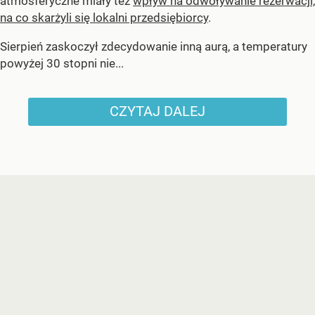
atmosferyczne miały też
wpływ na odwoływanie rezerwacji,
na co skarżyli się lokalni przedsiębiorcy
.
Sierpień zaskoczył zdecydowanie inną aurą, a temperatury
powyżej 30 stopni nie...
CZYTAJ DALEJ