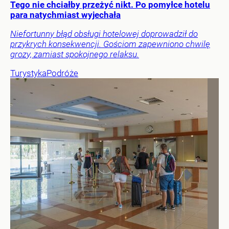
Tego nie chciałby przeżyć nikt. Po pomyłce hotelu
para natychmiast wyjechała
Niefortunny błąd obsługi hotelowej doprowadził do
przykrych konsekwencji. Gościom zapewniono chwilę
grozy, zamiast spokojnego relaksu.
Turystyka
Podróże