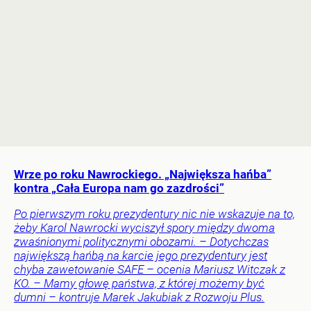
Wrze po roku Nawrockiego. „Największa hańba”
kontra „Cała Europa nam go zazdrości”
Po pierwszym roku prezydentury nic nie wskazuje na to,
żeby Karol Nawrocki wyciszył spory między dwoma
zwaśnionymi politycznymi obozami. – Dotychczas
największą hańbą na karcie jego prezydentury jest
chyba zawetowanie SAFE – ocenia Mariusz Witczak z
KO. – Mamy głowę państwa, z której możemy być
dumni – kontruje Marek Jakubiak z Rozwoju Plus.