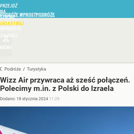
PRZEJDŹ
NA
PODRÓŻE WPROST
STRONĘ
GŁÓWNĄ
UBSKRYBUJ
WPROST.PL
ZALOGUJ
MENU
Podróże
/
Turystyka
Wizz Air przywraca aż sześć połączeń.
Polecimy m.in. z Polski do Izraela
Dodano:
18
stycznia
2024
11:29