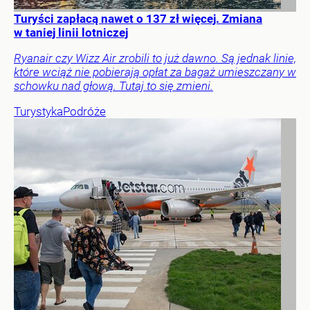
Turyści zapłacą nawet o 137 zł więcej. Zmiana
w taniej linii lotniczej
Ryanair czy Wizz Air zrobili to już dawno. Są jednak linie,
które wciąż nie pobierają opłat za bagaż umieszczany w
schowku nad głową. Tutaj to się zmieni.
Turystyka
Podróże