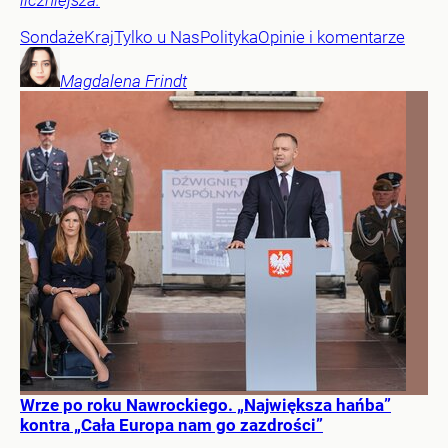
liczniejsza.
Sondaże
Kraj
Tylko u Nas
Polityka
Opinie i komentarze
Magdalena
Frindt
Wrze po roku Nawrockiego. „Największa hańba”
kontra „Cała Europa nam go zazdrości”