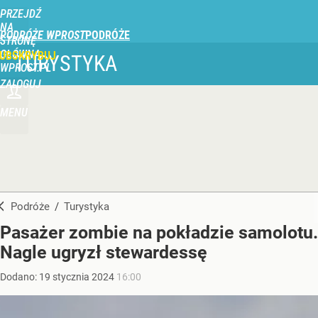
PRZEJDŹ
NA
PODRÓŻE WPROST
STRONĘ
GŁÓWNĄ
UBSKRYBUJ
TURYSTYKA
WPROST.PL
ZALOGUJ
MENU
Podróże
/
Turystyka
Pasażer zombie na pokładzie samolotu.
Nagle ugryzł stewardessę
Dodano:
19
stycznia
2024
16:00