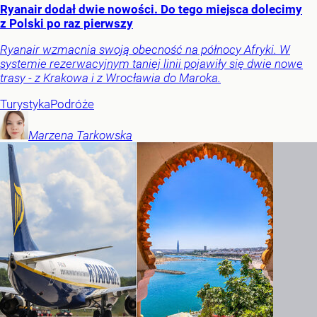
Ryanair dodał dwie nowości. Do tego miejsca dolecimy
z Polski po raz pierwszy
Ryanair wzmacnia swoją obecność na północy Afryki. W
systemie rezerwacyjnym taniej linii pojawiły się dwie nowe
trasy - z Krakowa i z Wrocławia do Maroka.
Turystyka
Podróże
Marzena
Tarkowska