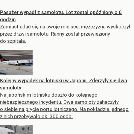
Pasażer wypadł z samolotu. Lot został opóźniony o 6
godzin
Zamiast udać się na swoje miejsce, mężczyzna wyskoczył
przez drzwi samolotu. Ranny został przewieziony
do szpitala.
Kolejny wypadek na lotnisku w Japonii. Zderzyły się dwa
samoloty
Na japońskim lotnisku doszło do kolejnego
niebezpiecznego incydentu. Dwa samoloty zahaczyły
o siebie na płycie portu lotniczego. Na pokładzie jednego
z nich przebywało ok. 300 osób.