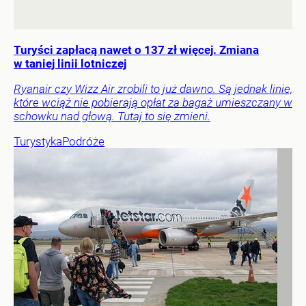
Turyści zapłacą nawet o 137 zł więcej. Zmiana
w taniej linii lotniczej
Ryanair czy Wizz Air zrobili to już dawno. Są jednak linie,
które wciąż nie pobierają opłat za bagaż umieszczany w
schowku nad głową. Tutaj to się zmieni.
Turystyka
Podróże