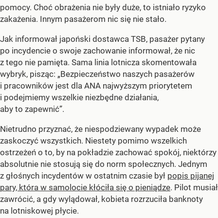
pomocy. Choć obrażenia nie były duże, to istniało ryzyko
zakażenia. Innym pasażerom nic się nie stało.
Jak informował japoński dostawca TSB, pasażer pytany
po incydencie o swoje zachowanie informował, że nic
z tego nie pamięta. Sama linia lotnicza skomentowała
wybryk, pisząc: „Bezpieczeństwo naszych pasażerów
i pracowników jest dla ANA najwyższym priorytetem
i podejmiemy wszelkie niezbędne działania,
aby to zapewnić”.
Nietrudno przyznać, że niespodziewany wypadek może
zaskoczyć wszystkich. Niestety pomimo wszelkich
ostrzeżeń o to, by na pokładzie zachować spokój, niektórzy
absolutnie nie stosują się do norm społecznych. Jednym
z głośnych incydentów w ostatnim czasie był
popis pijanej
pary, która w samolocie kłóciła się o pieniądze
. Pilot musiał
zawrócić, a gdy wylądował, kobieta rozrzuciła banknoty
na lotniskowej płycie.