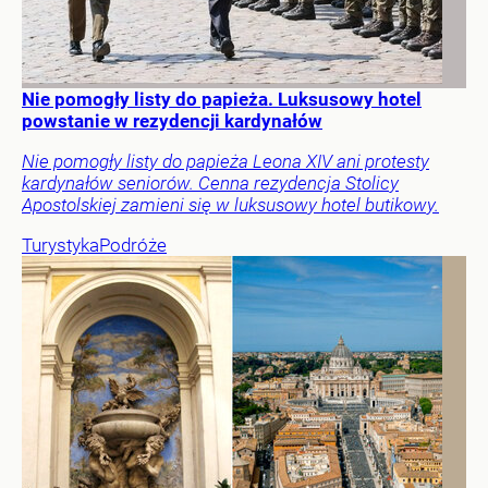
Nie pomogły listy do papieża. Luksusowy hotel
powstanie w rezydencji kardynałów
Nie pomogły listy do papieża Leona XIV ani protesty
kardynałów seniorów. Cenna rezydencja Stolicy
Apostolskiej zamieni się w luksusowy hotel butikowy.
Turystyka
Podróże