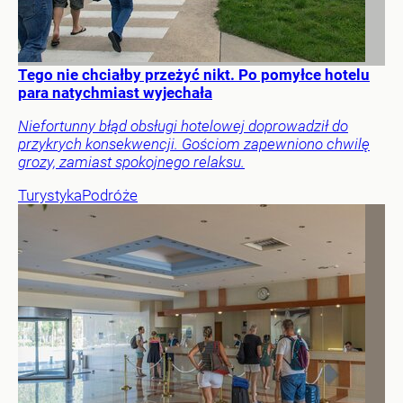
Tego nie chciałby przeżyć nikt. Po pomyłce hotelu
para natychmiast wyjechała
Niefortunny błąd obsługi hotelowej doprowadził do
przykrych konsekwencji. Gościom zapewniono chwilę
grozy, zamiast spokojnego relaksu.
Turystyka
Podróże