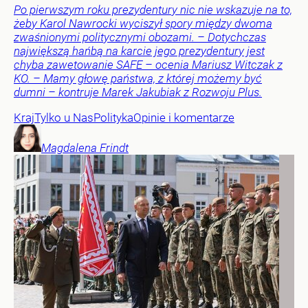
Po pierwszym roku prezydentury nic nie wskazuje na to,
żeby Karol Nawrocki wyciszył spory między dwoma
zwaśnionymi politycznymi obozami. – Dotychczas
największą hańbą na karcie jego prezydentury jest
chyba zawetowanie SAFE – ocenia Mariusz Witczak z
KO. – Mamy głowę państwa, z której możemy być
dumni – kontruje Marek Jakubiak z Rozwoju Plus.
Kraj
Tylko u Nas
Polityka
Opinie i komentarze
Magdalena
Frindt