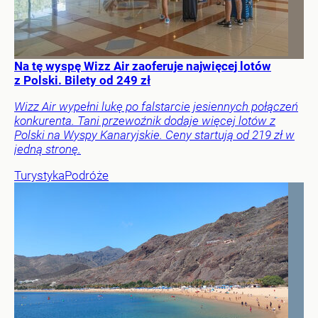
Na tę wyspę Wizz Air zaoferuje najwięcej lotów
z Polski. Bilety od 249 zł
Wizz Air wypełni lukę po falstarcie jesiennych połączeń
konkurenta. Tani przewoźnik dodaje więcej lotów z
Polski na Wyspy Kanaryjskie. Ceny startują od 219 zł w
jedną stronę.
Turystyka
Podróże