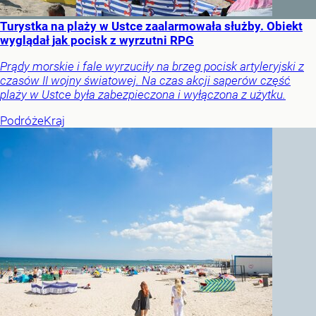
Turystka na plaży w Ustce zaalarmowała służby. Obiekt
wyglądał jak pocisk z wyrzutni RPG
Prądy morskie i fale wyrzuciły na brzeg pocisk artyleryjski z
czasów II wojny światowej. Na czas akcji saperów część
plaży w Ustce była zabezpieczona i wyłączona z użytku.
Podróże
Kraj