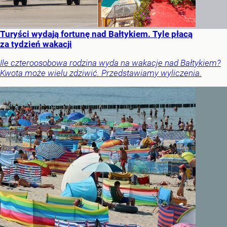
Turyści wydają fortunę nad Bałtykiem. Tyle płacą
za tydzień wakacji
Ile czteroosobowa rodzina wyda na wakacje nad Bałtykiem?
Kwota może wielu zdziwić. Przedstawiamy wyliczenia.