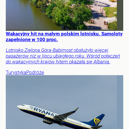
Wakacyjny hit na małym polskim lotnisku. Samoloty
zapełnione w 100 proc.
Lotnisko Zielona Góra-Babimost obsłużyło więcej
pasażerów niż w lipcu ubiegłego roku. Wśród połączeń
do wakacyjnych krajów hitem okazała się Albania.
Turystyka
Podróże