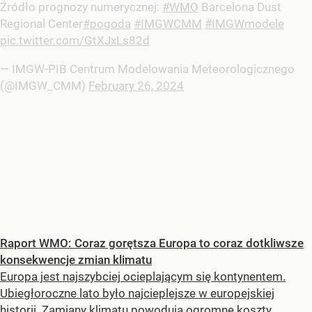
Źródło prognozy numerycznej:
#WMO
Barcelona Dust
Regional Center
#pogoda
#IMGWCMM
#IMGWmodele
pic.twitter.com/GtXJxLs82d
— IMGW-PIB Centrum Modelowania Meteorologicznego
(@IMGW_CMM)
February 26, 2024
Raport WMO: Coraz gorętsza Europa to coraz dotkliwsze
konsekwencje zmian klimatu
Europa jest najszybciej ocieplającym się kontynentem.
Ubiegłoroczne lato było najcieplejsze w europejskiej
historii. Zamiany klimatu powodują ogromne koszty