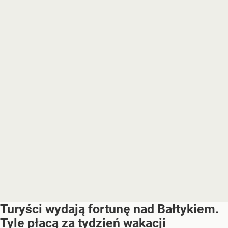
Turyści wydają fortunę nad Bałtykiem.
Tyle płacą za tydzień wakacji