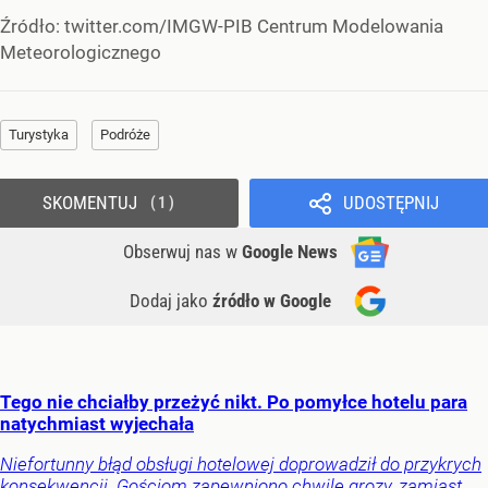
Źródło:
twitter.com/IMGW-PIB Centrum Modelowania
Meteorologicznego
Turystyka
Podróże
SKOMENTUJ
UDOSTĘPNIJ
1
Obserwuj nas
w
Google News
Dodaj jako
źródło w Google
Tego nie chciałby przeżyć nikt. Po pomyłce hotelu para
natychmiast wyjechała
Niefortunny błąd obsługi hotelowej doprowadził do przykrych
konsekwencji. Gościom zapewniono chwilę grozy, zamiast