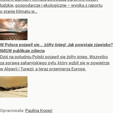
ludzkie, gospodarcze i ekologiczne – wynika z raportu
o stanie klimatu w...
W Polsce pojawił się... żółty śnieg! Jak powstaje zjawisko?
IMGW publikuje zdjęcia
Dziś na południu Polski pojawił się żółty śnieg. Wszystko
za sprawą saharyjskiego pyłu, który wzbił się w powietrze
w Algierii i Tunezji, a teraz przemierza Europę.
Opracowała:
Paulina Kopeć