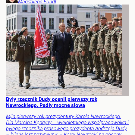
Magdalena
Frindt
Były rzecznik Dudy ocenił pierwszy rok
Nawrockiego. Padły mocne słowa
Mija pierwszy rok prezydentury Karola Nawrockiego.
Dla Marcina Kędryny – wieloletniego współpracownika i
byłego rzecznika prasowego prezydenta Andrzeja Dudy
– bilans jest pozytywny: – Karol Nawrocki na obecny