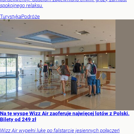
spokojnego relaksu.
Turystyka
Podróże
Na tę wyspę Wizz Air zaoferuje najwięcej lotów z Polski.
Bilety od 249 zł
Wizz Air wypełni lukę po falstarcie jesiennych połączeń