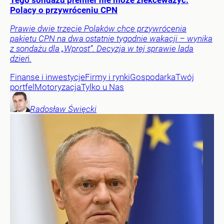
Tego sondażu premier nie może zlekceważyć.
Polacy o przywróceniu CPN
Prawie dwie trzecie Polaków chce przywrócenia
pakietu CPN na dwa ostatnie tygodnie wakacji – wynika
z sondażu dla „Wprost”. Decyzja w tej sprawie lada
dzień.
Finanse i inwestycje
Firmy i rynki
Gospodarka
Twój
portfel
Motoryzacja
Tylko u Nas
Radosław
Święcki