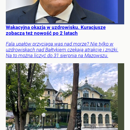
Wakacyjna okazja w uzdrowisku. Kuracjusze
zobaczą też nowość po 2 latach
Fala upałów przyciąga was nad morze? Nie tylko w
uzdrowiskach nad Bałtykiem czekają atrakcje i zniżki.
Na to można liczyć do 31 sierpnia na Mazowszu.