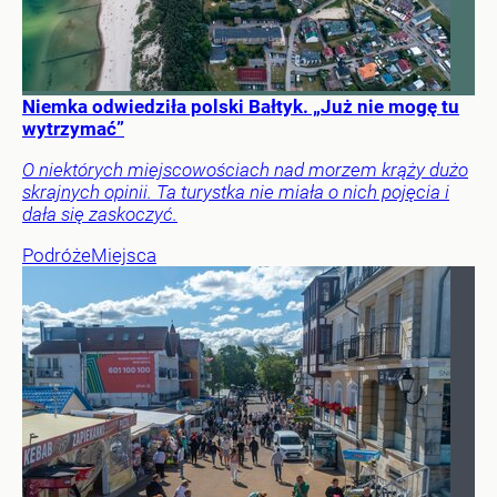
Niemka odwiedziła polski Bałtyk. „Już nie mogę tu
wytrzymać”
O niektórych miejscowościach nad morzem krąży dużo
skrajnych opinii. Ta turystka nie miała o nich pojęcia i
dała się zaskoczyć.
Podróże
Miejsca