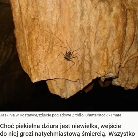
Jaskinia w Kostaryce/zdjęcie poglądowe
Źródło:
Shutterstock
/
Phare
Choć piekielna dziura jest niewielka, wejście
do niej grozi natychmiastową śmiercią. Wszystko