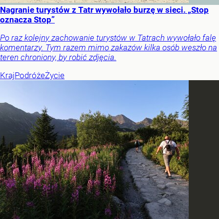
Nagranie turystów z Tatr wywołało burzę w sieci. „Stop
oznacza Stop”
Po raz kolejny zachowanie turystów w Tatrach wywołało falę
komentarzy. Tym razem mimo zakazów kilka osób weszło na
teren chroniony, by robić zdjęcia.
Kraj
Podróże
Życie