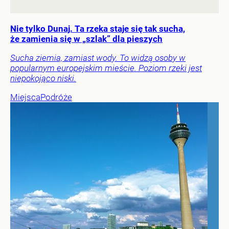
Nie tylko Dunaj. Ta rzeka staje się tak sucha,
że zamienia się w „szlak” dla pieszych
Sucha ziemia, zamiast wody. To widzą osoby w
popularnym europejskim mieście. Poziom rzeki jest
niepokojąco niski.
Miejsca
Podróże