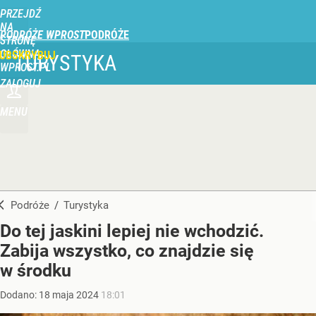
PRZEJDŹ
NA
PODRÓŻE WPROST
STRONĘ
GŁÓWNĄ
UBSKRYBUJ
TURYSTYKA
WPROST.PL
ZALOGUJ
MENU
Podróże
/
Turystyka
Do tej jaskini lepiej nie wchodzić.
Zabija wszystko, co znajdzie się
w środku
Dodano:
18
maja
2024
18:01