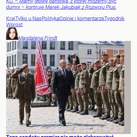
KO. – Mamy głowę państwa, z której możemy być
dumni – kontruje Marek Jakubiak z Rozwoju Plus.
Kraj
Tylko u Nas
Polityka
Opinie i komentarze
Tygodnik
Wprost
Magdalena
Frindt