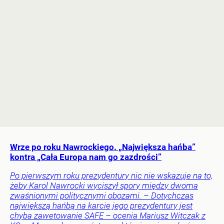
Wrze po roku Nawrockiego. „Największa hańba”
kontra „Cała Europa nam go zazdrości”
Po pierwszym roku prezydentury nic nie wskazuje na to,
żeby Karol Nawrocki wyciszył spory między dwoma
zwaśnionymi politycznymi obozami. – Dotychczas
największą hańbą na karcie jego prezydentury jest
chyba zawetowanie SAFE – ocenia Mariusz Witczak z