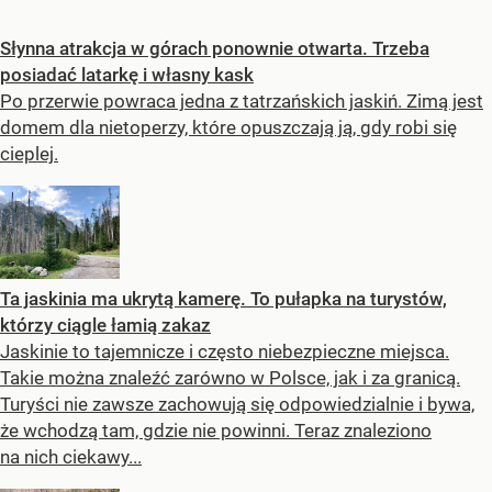
Słynna atrakcja w górach ponownie otwarta. Trzeba
posiadać latarkę i własny kask
Po przerwie powraca jedna z tatrzańskich jaskiń. Zimą jest
domem dla nietoperzy, które opuszczają ją, gdy robi się
cieplej.
Ta jaskinia ma ukrytą kamerę. To pułapka na turystów,
którzy ciągle łamią zakaz
Jaskinie to tajemnicze i często niebezpieczne miejsca.
Takie można znaleźć zarówno w Polsce, jak i za granicą.
Turyści nie zawsze zachowują się odpowiedzialnie i bywa,
że wchodzą tam, gdzie nie powinni. Teraz znaleziono
na nich ciekawy...