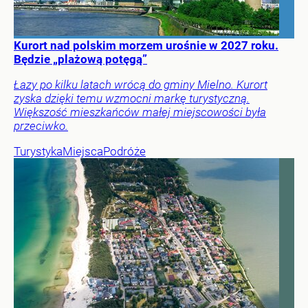
Kurort nad polskim morzem urośnie w 2027 roku.
Będzie „plażową potęgą”
Łazy po kilku latach wrócą do gminy Mielno. Kurort
zyska dzięki temu wzmocni markę turystyczną.
Większość mieszkańców małej miejscowości była
przeciwko.
Turystyka
Miejsca
Podróże