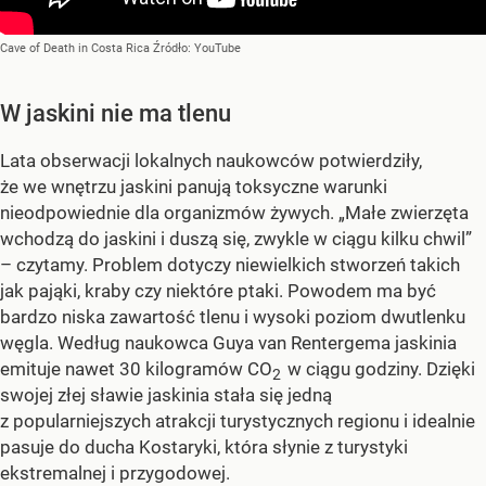
Cave of Death in Costa Rica
Źródło:
YouTube
W jaskini nie ma tlenu
Lata obserwacji lokalnych naukowców potwierdziły,
że we wnętrzu jaskini panują toksyczne warunki
nieodpowiednie dla organizmów żywych. „Małe zwierzęta
wchodzą do jaskini i duszą się, zwykle w ciągu kilku chwil”
– czytamy. Problem dotyczy niewielkich stworzeń takich
jak pająki, kraby czy niektóre ptaki. Powodem ma być
bardzo niska zawartość tlenu i wysoki poziom dwutlenku
węgla. Według naukowca Guya van Rentergema jaskinia
emituje nawet 30 kilogramów CO
w ciągu godziny. Dzięki
2
swojej złej sławie jaskinia stała się jedną
z popularniejszych atrakcji turystycznych regionu i idealnie
pasuje do ducha Kostaryki, która słynie z turystyki
ekstremalnej i przygodowej.