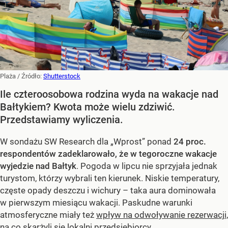
Plaża
/ Źródło:
Shutterstock
Ile czteroosobowa rodzina wyda na wakacje nad
Bałtykiem? Kwota może wielu zdziwić.
Przedstawiamy wyliczenia.
W sondażu SW Research dla „Wprost” ponad
24 proc.
respondentów zadeklarowało, że w tegoroczne wakacje
wyjedzie nad Bałtyk
. Pogoda w lipcu nie sprzyjała jednak
turystom, którzy wybrali ten kierunek. Niskie temperatury,
częste opady deszczu i wichury – taka aura dominowała
w pierwszym miesiącu wakacji. Paskudne warunki
atmosferyczne miały też
wpływ na odwoływanie rezerwacji,
na co skarżyli się lokalni przedsiębiorcy
.