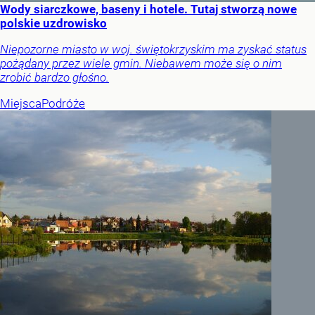
Wody siarczkowe, baseny i hotele. Tutaj stworzą nowe
polskie uzdrowisko
Niepozorne miasto w woj. świętokrzyskim ma zyskać status
pożądany przez wiele gmin. Niebawem może się o nim
zrobić bardzo głośno.
Miejsca
Podróże