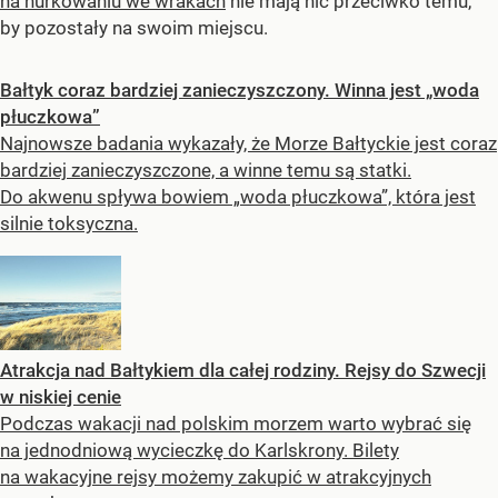
na nurkowaniu we wrakach
nie mają nic przeciwko temu,
by pozostały na swoim miejscu.
Bałtyk coraz bardziej zanieczyszczony. Winna jest „woda
płuczkowa”
Najnowsze badania wykazały, że Morze Bałtyckie jest coraz
bardziej zanieczyszczone, a winne temu są statki.
Do akwenu spływa bowiem „woda płuczkowa”, która jest
silnie toksyczna.
Atrakcja nad Bałtykiem dla całej rodziny. Rejsy do Szwecji
w niskiej cenie
Podczas wakacji nad polskim morzem warto wybrać się
na jednodniową wycieczkę do Karlskrony. Bilety
na wakacyjne rejsy możemy zakupić w atrakcyjnych