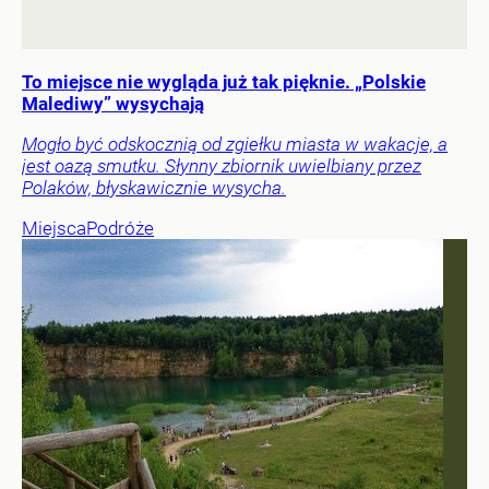
To miejsce nie wygląda już tak pięknie. „Polskie
Malediwy” wysychają
Mogło być odskocznią od zgiełku miasta w wakacje, a
jest oazą smutku. Słynny zbiornik uwielbiany przez
Polaków, błyskawicznie wysycha.
Miejsca
Podróże