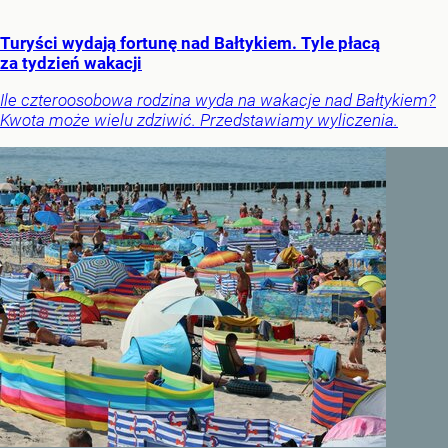
Turyści wydają fortunę nad Bałtykiem. Tyle płacą
za tydzień wakacji
Ile czteroosobowa rodzina wyda na wakacje nad Bałtykiem?
Kwota może wielu zdziwić. Przedstawiamy wyliczenia.