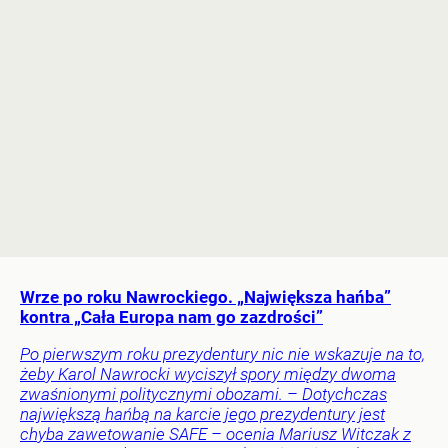
Wrze po roku Nawrockiego. „Największa hańba”
kontra „Cała Europa nam go zazdrości”
Po pierwszym roku prezydentury nic nie wskazuje na to,
żeby Karol Nawrocki wyciszył spory między dwoma
zwaśnionymi politycznymi obozami. – Dotychczas
największą hańbą na karcie jego prezydentury jest
chyba zawetowanie SAFE – ocenia Mariusz Witczak z