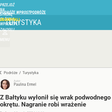
PRZEJDŹ
NA
PODRÓŻE WPROST
STRONĘ
GŁÓWNĄ
UBSKRYBUJ
TURYSTYKA
WPROST.PL
ZALOGUJ
MENU
Podróże
/
Turystyka
Autor:
Paulina Ermel
Z Bałtyku wyłonił się wrak podwodnego
okrętu. Nagranie robi wrażenie