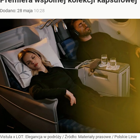
Dodano:
28
maja
10:28
Vistula x LOT: Elegancja w podróży
/ Źródło:
Materiały prasowe
/
Polskie Linie