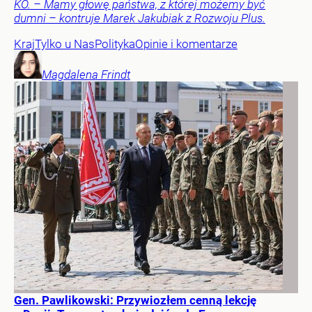
KO. – Mamy głowę państwa, z której możemy być
dumni – kontruje Marek Jakubiak z Rozwoju Plus.
Kraj
Tylko u Nas
Polityka
Opinie i komentarze
Magdalena
Frindt
Gen. Pawlikowski: Przywiozłem cenną lekcję