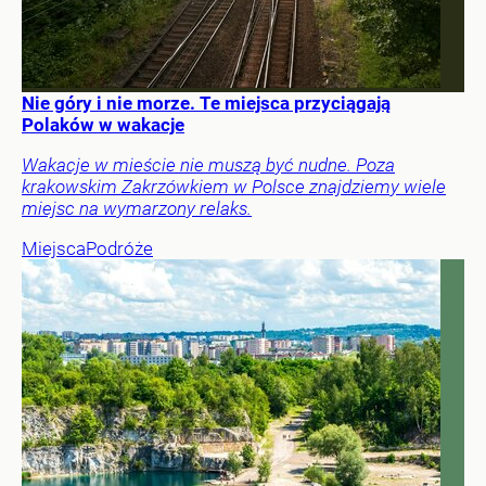
Nie góry i nie morze. Te miejsca przyciągają
Polaków w wakacje
Wakacje w mieście nie muszą być nudne. Poza
krakowskim Zakrzówkiem w Polsce znajdziemy wiele
miejsc na wymarzony relaks.
Miejsca
Podróże