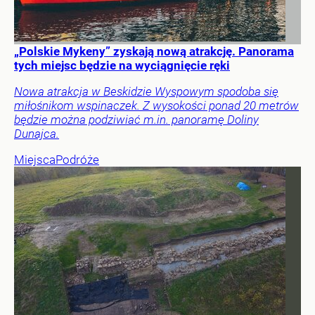
„Polskie Mykeny” zyskają nową atrakcję. Panorama
tych miejsc będzie na wyciągnięcie ręki
Nowa atrakcja w Beskidzie Wyspowym spodoba się
miłośnikom wspinaczek. Z wysokości ponad 20 metrów
będzie można podziwiać m.in. panoramę Doliny
Dunajca.
Miejsca
Podróże