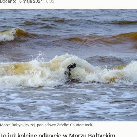
Dodano:
16
maja
2024
10:03
Morze Bałtyckie/ zdj. poglądowe
Źródło:
Shutterstock
To już kolejne odkrycie w Morzu Bałtyckim