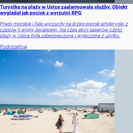
Turystka na plaży w Ustce zaalarmowała służby. Obiekt
wyglądał jak pocisk z wyrzutni RPG
Prądy morskie i fale wyrzuciły na brzeg pocisk artyleryjski z
czasów II wojny światowej. Na czas akcji saperów część
plaży w Ustce była zabezpieczona i wyłączona z użytku.
Podróże
Kraj