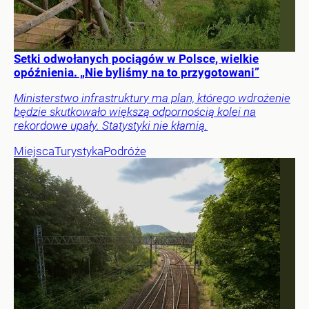
Setki odwołanych pociągów w Polsce, wielkie
opóźnienia. „Nie byliśmy na to przygotowani”
Ministerstwo infrastruktury ma plan, którego wdrożenie
będzie skutkowało większą odpornością kolei na
rekordowe upały. Statystyki nie kłamią.
Miejsca
Turystyka
Podróże