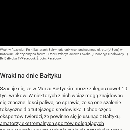
Wrak w Rozewiu | Po kilku latach Bałtyk odsłonił wrak podwodnego okrętu (U-Boot) w
Rozewiu! Jak czytamy na forum Historii Władysławowa i okolic: „Uboot typ II holowany... |
By Bałtycka TVFacebook
Źródło:
Facebook
Wraki na dnie Bałtyku
Szacuje się, że w Morzu Bałtyckim może zalegać nawet 10
tys. wraków. W niektórych z nich wciąż mogą znajdować
się znaczne ilości paliwa, co sprawia, że są one szalenie
toksyczne dla tutejszego środowiska. I choć część
ekspertów twierdzi, że powinno się je usunąć z Bałtyku,
amatorzy ekstremalnych sportów polegających