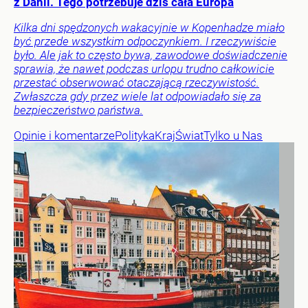
z Danii. Tego potrzebuje dziś cała Europa
Kilka dni spędzonych wakacyjnie w Kopenhadze miało
być przede wszystkim odpoczynkiem. I rzeczywiście
było. Ale jak to często bywa, zawodowe doświadczenie
sprawia, że nawet podczas urlopu trudno całkowicie
przestać obserwować otaczającą rzeczywistość.
Zwłaszcza gdy przez wiele lat odpowiadało się za
bezpieczeństwo państwa.
Opinie i komentarze
Polityka
Kraj
Świat
Tylko u Nas