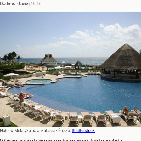
Dodano:
dzisiaj
10:16
Hotel w Meksyku na Jukatanie
/ Źródło:
Shutterstock