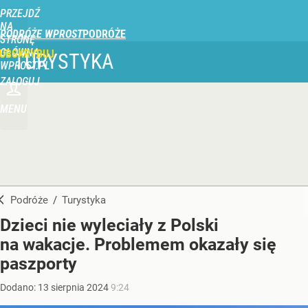
PRZEJDŹ
NA
PODRÓŻE WPROST
STRONĘ
GŁÓWNĄ
UBSKRYBUJ
TURYSTYKA
WPROST.PL
ZALOGUJ
MENU
Podróże
/
Turystyka
Dzieci nie wyleciały z Polski
na wakacje. Problemem okazały się
paszporty
Dodano:
13
sierpnia
2024
9:24