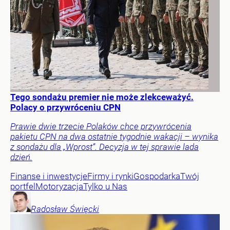
Tego sondażu premier nie może zlekceważyć.
Polacy o przywróceniu CPN
Prawie dwie trzecie Polaków chce przywrócenia
pakietu CPN na dwa ostatnie tygodnie wakacji – wynika
z sondażu dla „Wprost”. Decyzja w tej sprawie lada
dzień.
Finanse i inwestycje
Firmy i rynki
Gospodarka
Twój
portfel
Motoryzacja
Tylko u Nas
Radosław
Święcki