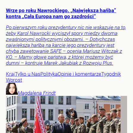
Wrze po roku Nawrockiego. „Największa hańba”
kontra „Cała Europa nam go zazdrości”
Po pierwszym roku prezydentury nic nie wskazuje na to,
żeby Karol Nawrocki wyciszył spory między dwoma
zwaśnionymi politycznymi obozami. – Dotychczas
największą hańbą na karcie jego prezydentury jest
chyba zawetowanie SAFE – ocenia Mariusz Witczak z
KO. – Mamy głowę państwa, z której możemy być
dumni – kontruje Marek Jakubiak z Rozwoju Plus.
Kraj
Tylko u Nas
Polityka
Opinie i komentarze
Tygodnik
Wprost
Magdalena
Frindt