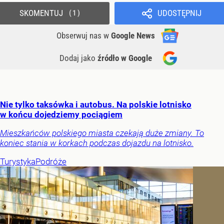
SKOMENTUJ
UDOSTĘPNIJ
1
Obserwuj nas
w
Google News
Dodaj jako
źródło w Google
Nie tylko taksówka i autobus. Na polskie lotnisko
w końcu dojedziemy pociągiem
Mieszkańców polskiego miasta czekają duże zmiany. To
koniec stania w korkach podczas dojazdu na lotnisko.
Turystyka
Podróże