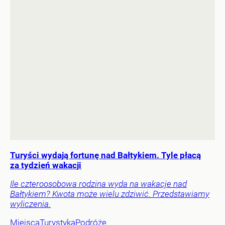
Turyści wydają fortunę nad Bałtykiem. Tyle płacą
za tydzień wakacji
Ile czteroosobowa rodzina wyda na wakacje nad
Bałtykiem? Kwota może wielu zdziwić. Przedstawiamy
wyliczenia.
Miejsca
Turystyka
Podróże