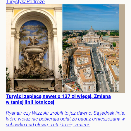
Turystyka
Podróże
Turyści zapłacą nawet o 137 zł więcej. Zmiana
w taniej linii lotniczej
Ryanair czy Wizz Air zrobili to już dawno. Są jednak linie,
które wciąż nie pobierają opłat za bagaż umieszczany w
schowku nad głową. Tutaj to się zmieni.