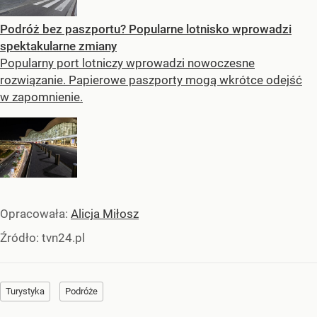
Podróż bez paszportu? Popularne lotnisko wprowadzi
spektakularne zmiany
Popularny port lotniczy wprowadzi nowoczesne
rozwiązanie. Papierowe paszporty mogą wkrótce odejść
w zapomnienie.
Opracowała:
Alicja Miłosz
Źródło:
tvn24.pl
Turystyka
Podróże