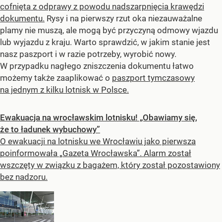
cofnięta z odprawy z powodu nadszarpnięcia krawędzi
dokumentu.
Rysy i na pierwszy rzut oka niezauważalne
plamy nie muszą, ale mogą być przyczyną odmowy wjazdu
lub wyjazdu z kraju. Warto sprawdzić, w jakim stanie jest
nasz paszport i w razie potrzeby, wyrobić nowy.
W przypadku nagłego zniszczenia dokumentu łatwo
możemy także zaaplikować o
paszport tymczasowy
na jednym z kilku lotnisk w Polsce.
Ewakuacja na wrocławskim lotnisku! „Obawiamy się,
że to ładunek wybuchowy”
O ewakuacji na lotnisku we Wrocławiu jako pierwsza
poinformowała „Gazeta Wrocławska”. Alarm został
wszczęty w związku z bagażem, który został pozostawiony
bez nadzoru.