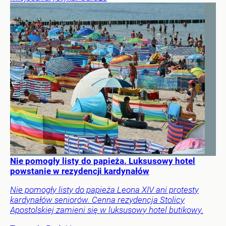
Nie pomogły listy do papieża. Luksusowy hotel
powstanie w rezydencji kardynałów
Nie pomogły listy do papieża Leona XIV ani protesty
kardynałów seniorów. Cenna rezydencja Stolicy
Apostolskiej zamieni się w luksusowy hotel butikowy.