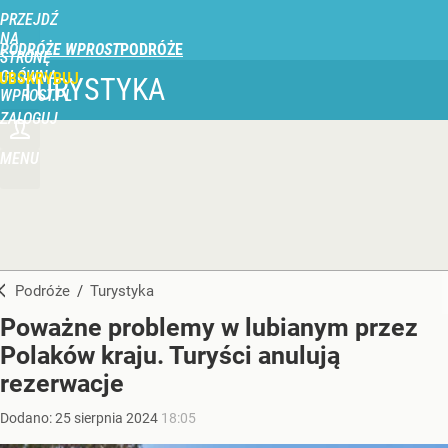
PRZEJDŹ
NA
PODRÓŻE WPROST
STRONĘ
GŁÓWNĄ
UBSKRYBUJ
TURYSTYKA
WPROST.PL
ZALOGUJ
MENU
Podróże
/
Turystyka
Poważne problemy w lubianym przez
Polaków kraju. Turyści anulują
rezerwacje
Dodano:
25
sierpnia
2024
18:05