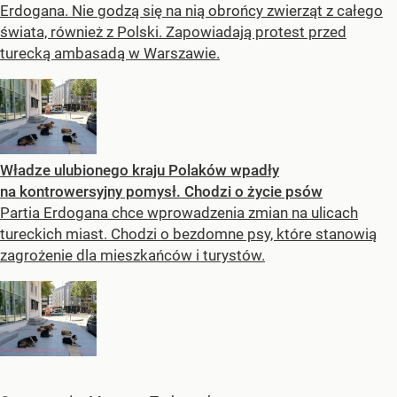
Erdogana. Nie godzą się na nią obrońcy zwierząt z całego
świata, również z Polski. Zapowiadają protest przed
turecką ambasadą w Warszawie.
Władze ulubionego kraju Polaków wpadły
na kontrowersyjny pomysł. Chodzi o życie psów
Partia Erdogana chce wprowadzenia zmian na ulicach
tureckich miast. Chodzi o bezdomne psy, które stanowią
zagrożenie dla mieszkańców i turystów.