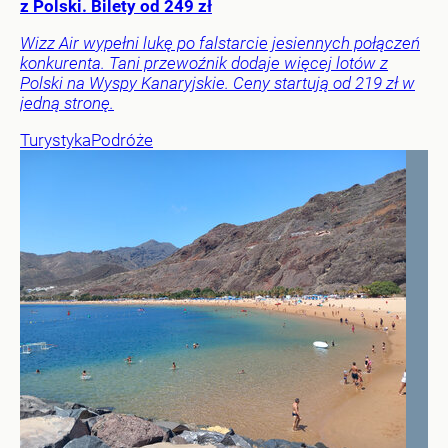
z Polski. Bilety od 249 zł
Wizz Air wypełni lukę po falstarcie jesiennych połączeń
konkurenta. Tani przewoźnik dodaje więcej lotów z
Polski na Wyspy Kanaryjskie. Ceny startują od 219 zł w
jedną stronę.
Turystyka
Podróże