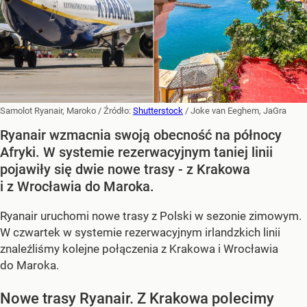
Samolot Ryanair, Maroko
/ Źródło:
Shutterstock
/
Joke van Eeghem, JaGra
Ryanair wzmacnia swoją obecność na północy
Afryki. W systemie rezerwacyjnym taniej linii
pojawiły się dwie nowe trasy - z Krakowa
i z Wrocławia do Maroka.
Ryanair uruchomi nowe trasy z Polski w sezonie zimowym.
W czwartek w systemie rezerwacyjnym irlandzkich linii
znaleźliśmy kolejne połączenia z Krakowa i Wrocławia
do Maroka.
Nowe trasy Ryanair. Z Krakowa polecimy