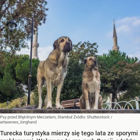
Psy przed Błękitnym Meczetem, Stambuł
Źródło:
Shutterstock
/
artaxerxes_longhand
Turecka turystyka mierzy się tego lata ze sporymi