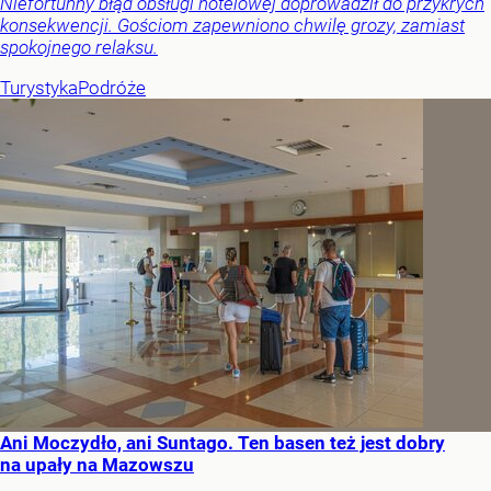
Niefortunny błąd obsługi hotelowej doprowadził do przykrych
konsekwencji. Gościom zapewniono chwilę grozy, zamiast
spokojnego relaksu.
Turystyka
Podróże
Ani Moczydło, ani Suntago. Ten basen też jest dobry
na upały na Mazowszu