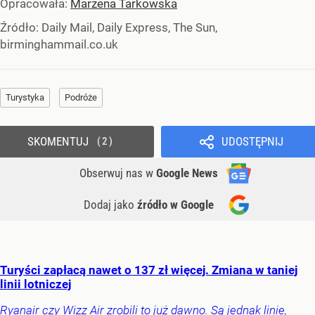
Opracowała:
Marzena Tarkowska
Źródło:
Daily Mail, Daily Express, The Sun,
birminghammail.co.uk
Turystyka
Podróże
SKOMENTUJ
UDOSTĘPNIJ
2
Obserwuj nas
w
Google News
Dodaj jako
źródło w Google
Turyści zapłacą nawet o 137 zł więcej. Zmiana w taniej
linii lotniczej
Ryanair czy Wizz Air zrobili to już dawno. Są jednak linie,