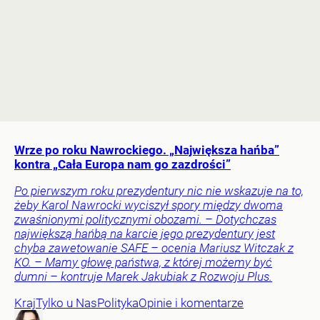
Wrze po roku Nawrockiego. „Największa hańba”
kontra „Cała Europa nam go zazdrości”
Po pierwszym roku prezydentury nic nie wskazuje na to,
żeby Karol Nawrocki wyciszył spory między dwoma
zwaśnionymi politycznymi obozami. – Dotychczas
największą hańbą na karcie jego prezydentury jest
chyba zawetowanie SAFE – ocenia Mariusz Witczak z
KO. – Mamy głowę państwa, z której możemy być
dumni – kontruje Marek Jakubiak z Rozwoju Plus.
Kraj
Tylko u Nas
Polityka
Opinie i komentarze