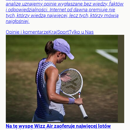
analizę uznajemy opinie wygłaszane bez wiedzy, faktów
i odpowiedzialności. Internet od dawna premiuje nie
tych, którzy wiedzą najwięcej, lecz tych, którzy mówią
najgłośniej.
Opinie i komentarze
Kraj
Sport
Tylko u Nas
Na tę wyspę Wizz Air zaoferuje najwięcej lotów