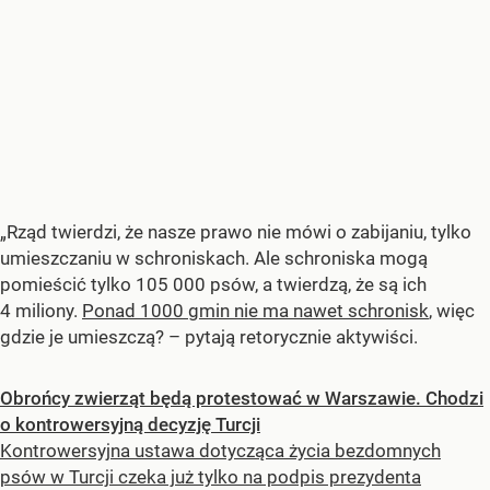
„Rząd twierdzi, że nasze prawo nie mówi o zabijaniu, tylko
umieszczaniu w schroniskach. Ale schroniska mogą
pomieścić tylko 105 000 psów, a twierdzą, że są ich
4 miliony.
Ponad 1000 gmin nie ma nawet schronisk
, więc
gdzie je umieszczą? – pytają retorycznie aktywiści.
Obrońcy zwierząt będą protestować w Warszawie. Chodzi
o kontrowersyjną decyzję Turcji
Kontrowersyjna ustawa dotycząca życia bezdomnych
psów w Turcji czeka już tylko na podpis prezydenta