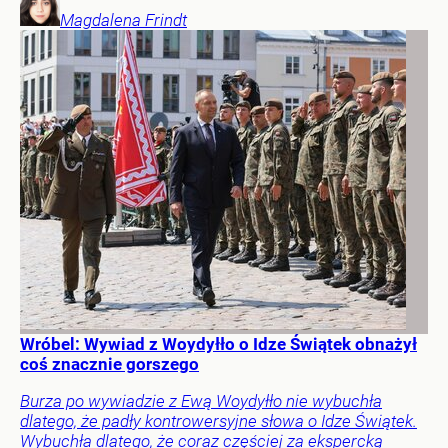
Magdalena
Frindt
Wróbel: Wywiad z Woydyłło o Idze Świątek obnażył
coś znacznie gorszego
Burza po wywiadzie z Ewą Woydyłło nie wybuchła
dlatego, że padły kontrowersyjne słowa o Idze Świątek.
Wybuchła dlatego, że coraz częściej za ekspercką