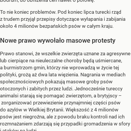
Bodrum, do obniżenia cen nawet o połowę.
To nie koniec problemów. Pod koniec lipca turecki rząd
z trudem przyjął przepisy dotyczące wyłapania i zabijania
około 4 milionów bezpańskich psów w całym kraju.
Nowe prawo wywołało masowe protesty
Prawo stanowi, że wszelkie zwierzęta uznane za agresywne
lub cierpiące na nieuleczalne choroby będą uśmiercane,
a burmistrzom gmin, którzy nie wprowadzą w życie tej
polityki, grożą aż dwa lata więzienia. Nagrania w mediach
społecznościowych pokazują masowe groby psów
otoczonych i zabitych przez ludzi. Jednocześnie tureccy
animalsi starają się pomagać zwierzętom, a brytyjscy –
zorganizować przewiezienie przynajmniej części psów
do azylów w Wielkiej Brytanii. Większość z 4 milionów
psów jest niegroźna, ale z powodu braku kontroli nad ich
rozmnażaniem zdarzają się przypadki gromadzenia w sfory
i ataków na ludzi.