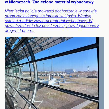
w Niemczech. Znaleziono materiał wybuchowy
Niemiecka policja prowadzi dochodzenie w sprawie
drona znalezionego na lotnisku w Lipsku. Według
ustaleń mediów zawierał materiał wybuchowy. W
powietrzu doszło też do zderzenia, prawdopodobnie z
drugim dronem.