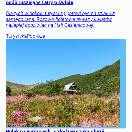
osób ruszają w Tatry o świcie
Dla tych widoków turyści są gotowi być na szlaku z
samego rana. Różowo-fioletowe dywany kwiatów
najlepiej podziwiać na Hali Gąsienicowej.
Turystyka
Podróże
Polak na wakacjach, a złodziej szuka okazji.